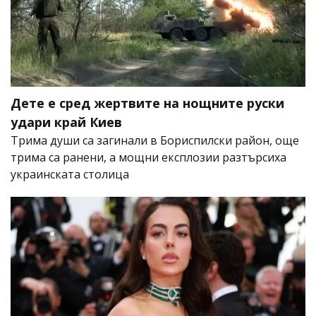
Дете е сред жертвите на нощните руски
удари край Киев
Трима души са загинали в Бориспилски район, още
трима са ранени, а мощни експлозии разтърсиха
украинската столица