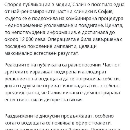
Според публикации в медии, Салич е посетила една
от най-реномираните частни клиники в София,
където се е подложила на комбинирана процедура
– едновременно уголемяване и повдигане. Цената,
по непотвърдена информация, е достигнала до
около 12 000 лева. Операцията е била извършена с
последно поколение импланти, целящи
максимално естествен резултат.
Реакциите на публиката са разнопосочни. Част от
зрителите изразяват подкрепа и аплодират
решението на водещата да се погрижи за себе си,
докато други не скриват изненадата си – особено
предвид факта, че Салич винаги е демонстрирала
естествен стил и дискретна визия.
Раздвижените дискусии продължават, особено
когато водещата се появява в ефир с тоалети,
които подчертават новата й фигура. Промяната е