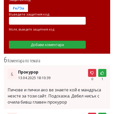
Въведете защитния код:
Моля, въведете защитния код
6
Коментара по темата
Прокурор
6.
13.04.2025 18:10:39
0
1
Пичове и пички ако ве знаете кой е мандръса
неэсте за този сайт. Подсказка. Дебел нисък с
очила бивш главен прокурор