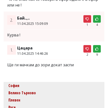
или не !
Бай..,..
2.
11.04.2025 15:09:09
1
4
Курва !
Цацара
1.
11.04.2025 14:46:26
2
9
Ще ги мачкам до зори докат заспи
София
Велико Търново
Плевен
Русе