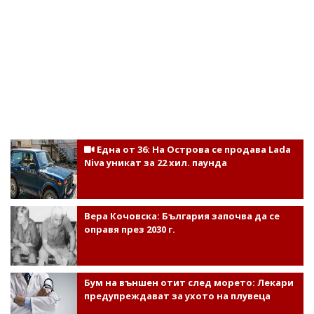
Една от 36: На Острова се продава Lada
Niva уникат за 22 хил. паунда
Вера Кочовска: България започва да се
оправя през 2030 г.
Бум на външен отит след морето: Лекари
предупреждават за ухото на плувеца