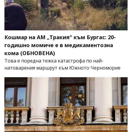
Кошмар на АМ „Тракия" към Бургас: 20-
годишно момиче е в медикаментозна
кома (ОБНОВЕНА)
Това е поредна тежка катастрофа по най-
натоварения маршрут към Южното Черноморие