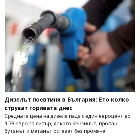
Дизелът поевтиня в България: Ето колко
струват горивата днес
Средната цена на дизела пада с един евроцент до
1,78 евро за литър, докато бензинът, пропан-
бутанът и метанът остават без промяна