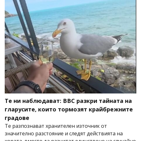
Те ни наблюдават: BBC разкри тайната на
гларусите, които тормозят крайбрежните
градове
Те разпознават хранителен източник от
значително разстояние и следят действията на
хората, вместо да разчитат единствено на случайно