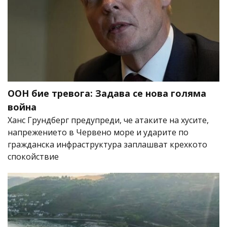
ООН бие тревога: Задава се нова голяма
война
Ханс Грундберг предупреди, че атаките на хусите,
напрежението в Червено море и ударите по
гражданска инфраструктура заплашват крехкото
спокойствие