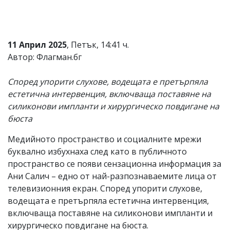
Коментарите
под
статиите
се
11 Април 2025
, Петък, 14:41 ч.
въвеждат
Автор: Флагман.бг
от
читателите
и
Според упорити слухове, водещата е претърпяла
редакцията
естетична интервенция, включваща поставяне на
не
носи
силиконови импланти и хирургическо повдигане на
отговорност
бюста
за
тях!
Медийното пространство и социалните мрежи
Ако
откриете
буквално избухнаха след като в публичното
обиден
пространство се появи сензационна информация за
за
Ани Салич – едно от най-разпознаваемите лица от
вас
коментар,
телевизионния екран. Според упорити слухове,
моля
водещата е претърпяла естетична интервенция,
сигнализирайте
включваща поставяне на силиконови импланти и
ни!
хирургическо повдигане на бюста.