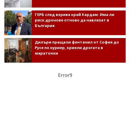
ГЕРБ след взрива край Кардам: Има ли
риск дронове отново да навлязат в
България
Дилъри пращали фентанил от София до
Русе по куриер, криели дрогата в
маратонки
Error9