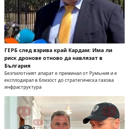
ГЕРБ след взрива край Кардам: Има ли
риск дронове отново да навлязат в
България
Безпилотният апарат е преминал от Румъния и е
експлодирал в близост до стратегическа газова
инфраструктура