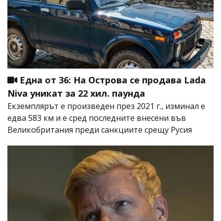
Една от 36: На Острова се продава Lada
Niva уникат за 22 хил. паунда
Екземплярът е произведен през 2021 г., изминал е
едва 583 км и е сред последните внесени във
Великобритания преди санкциите срещу Русия