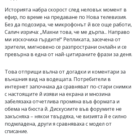
Историята набра скорост след неловък момент в
ефир, по време на предаване по Нова телевизия.
Без да подозира, че микрофонът й все още работи,
Салич изрича: „Махни това, че ме дърпа... Направо
ми изскочиха гърдите!“ Репликата, засечена от
зрители, мигновено се разпространи онлайн и се
превърна в една от най-цитираните фрази за деня.
Това отприщи вълна от догадки и коментари за
външния вид на водещата. Потребители в
интернет започнаха да сравняват по-стари снимки
с настоящите й изяви на екрана и мнозина
забелязаха отчетлива промяна във формата и
обема на бюста й. Дискусиите във форумите не
закъсняха – някои твърдяха, че визията й е силно
подмладена, други я сравняваха с модел от
списание.