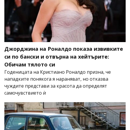
Джорджина на Роналдо показа извивките
си по бански и отвърна на хейтърите:
Обичам тялото си
Годеницата на Кристиано Роналдо призна, че
нападките понякога я нараняват, но отказва
чуждите представи за красота да определят
самочувствието ѝ