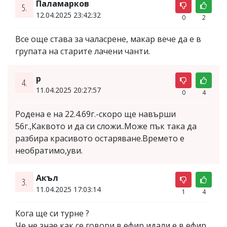
Паламарков
5.
12.04.2025 23:42:32
0
2
Все още става за чаласрене, макар вече да е в
групата на старите лачени чанти.
p
4.
11.04.2025 20:27:57
0
4
Родена е на 22.4.69г.-скоро ще навърши
56г.,Каквото и да си сложи..Може пък така да
разбира красивото остаряване.Времето е
необратимо,уви.
Акъл
3.
11.04.2025 17:03:14
1
4
Кога ще си турне ?
Че не знае как се говори в ефир идали е в ефир