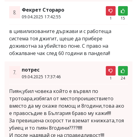
Фекрет Стораро
8.
09.04.2025 17:42:55
1
15
в цивилизованите държави и с работеща
система тоя джигит, щеше да прибере
доживотна за убийство поне. С право на
обжалване чак след 60 години в пандела!!
потрес
7.
09.04.2025 17:37:46
1
24
Пиян,убил човека който е вървял по
тротоара,избягал от местопроишествието
вместо да му окаже помощ и 8години,това ако
е правосъдие в България браво му кажи!!!!
За превишена скорост ти вземат книжката,тоя
убиец и то пиян 8години????!!!!!
И после надявай се на справедливост!!!!