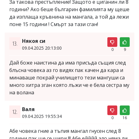
За такова престъпление! Защото е циганин ли 8
години? Ако беше българин фамилията му щеше
да изплаща кръвнина на мангала, а той да лежи
поне 15 години ! Смърт за тази сган!
Някоя си
13.
09.04.2025 20:13:00
0
9
Дай боже наистина да има присъда същия след
блъсна човека аз го видях пак качен да кара и
минаваше покрай училището тези мангуши са
много хитра зган която лъжи че е бела сестра му
на волана
Валя
12.
09.04.2025 19:55:34
0
16
Абе човека гние а тъпия мангал гнусен след 8
години пак ще се шири !!! Абе ейййй ало няма ли