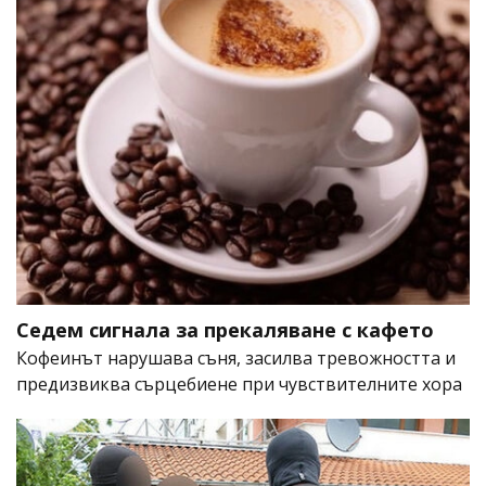
Седем сигнала за прекаляване с кафето
Кофеинът нарушава съня, засилва тревожността и
предизвиква сърцебиене при чувствителните хора