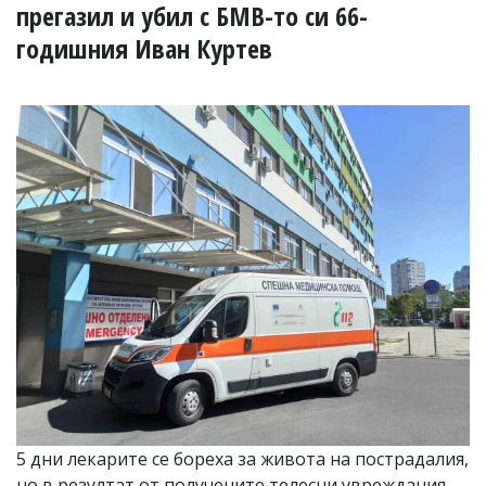
УКРАЙНА
прегазил и убил с БМВ-то си 66-
СПОРТ
годишния Иван Куртев
РАЗСЛЕДВАНЕ
БИЗНЕС
ЮГ
Управители:
Веселин
Василев,
email:
v.vasilev@flagman.bg
Катя
Касабова,
еmail:
k.kassabova@flagman.bg
Главен
редактор:
Иван
Колев,
email:
5 дни лекарите се бореха за живота на пострадалия,
office@flagman.bg
но в резултат от получените телесни увреждания