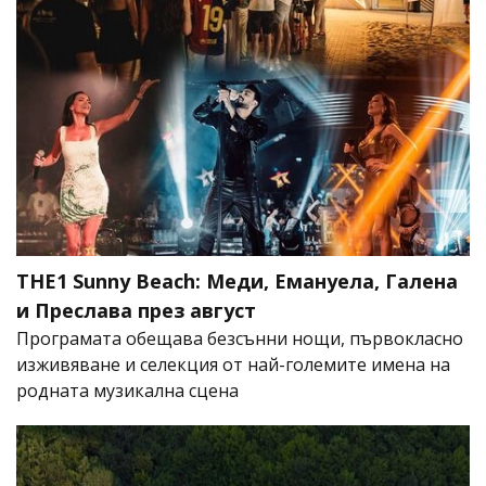
THE1 Sunny Beach: Меди, Емануела, Галена
и Преслава през август
Програмата обещава безсънни нощи, първокласно
изживяване и селекция от най-големите имена на
родната музикална сцена