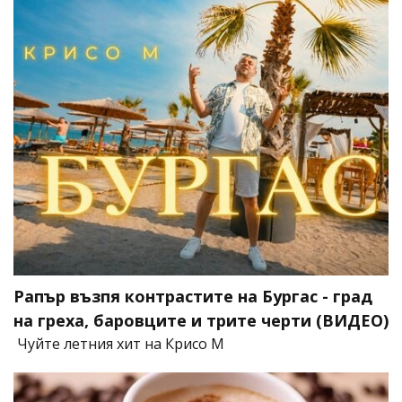
Рапър възпя контрастите на Бургас - град
на греха, баровците и трите черти (ВИДЕО)
Чуйте летния хит на Крисо М