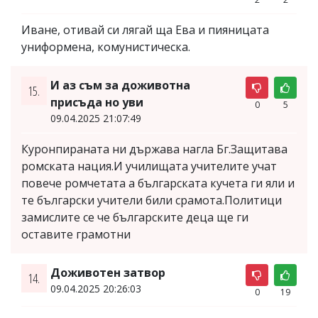
Иване, отивай си лягай ща Ева и пияницата
униформена, комунистическа.
И аз съм за доживотна
15.
присъда но уви
0
5
09.04.2025 21:07:49
Куронпираната ни държава нагла Бг.Защитава
ромската нация.И училищата учителите учат
повече ромчетата а българската кучета ги яли и
те български учители били срамота.Политици
замислите се че българските деца ще ги
оставите грамотни
Доживотен затвор
14.
09.04.2025 20:26:03
0
19