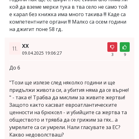
кой да вземе мерки тука в тва село не само той
е карал без книжка има много такива !!! Каде са
компетентните органи !!! Малко са осем години
на джигит поне 58 гд..
ХХ
11.
09.04.2025 19:06:27
3
9
До 6
"Този ще излезе след няколко години и ще
придължи живота си, а убития няма да се върне!
" - така е! Трабва да мислим за живите жертви!
Защото както касзват евроатлантическите
ценности на брюксел - и убийците са жертва та
обществото и трявба да се грижим за гях... а
умрелите са си умрели. Нали гласувате за ЕС?
Какво недоволстваш?