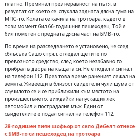
платно. Преминал през неравност на пътя, в
резултат от което се спукала задната дясна гума на
МПС-то. Колата се качила на тротоара, където в
този момент бил 66-годишния пешеходец. Той е
бил пометен с предната дясна част на БМВ-то.
По време на разследването е установено, че след
сблъсъка Сашо спрял, огледал щетите по
превозното средство, след което незабавно го
прибрал в двора на къщата си. Не е подал и сигнал
на телефон 112. През това време раненият лежал на
земята. Живеещи в близост свидетели чули шума от
случилото се и се приближили към мястото на
произшествието, виждайки напускащия лек
автомобил и пострадалия мъж. Един от
свидетелите е подал сигнал на телефон 112.
28-годишен пиян шофьор от село Дебелт отнесе
с БМВ-то си пешеходец на тротоара