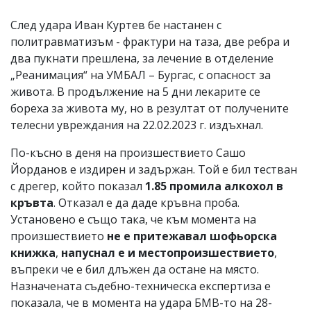
След удара Иван Куртев бе настанен с
политравматизъм - фрактури на таза, две ребра и
два пукнати прешлена, за лечение в отделение
„Реанимация“ на УМБАЛ – Бургас, с опасност за
живота. В продължение на 5 дни лекарите се
бореха за живота му, но в резултат от получените
телесни увреждания на 22.02.2023 г. издъхнал.
По-късно в деня на произшествието Сашо
Йорданов е издирен и задържан. Той е бил тестван
с дрегер, който показал
1.85 промила алкохол в
кръвта
. Отказал е да даде кръвна проба.
Установено е също така, че към момента на
произшествието
не е притежавал шофьорска
книжка
,
напуснал е и местопроизшествието
,
въпреки че е бил длъжен да остане на място.
Назначената съдебно-техническа експертиза е
показала, че в момента на удара БМВ-то на 28-