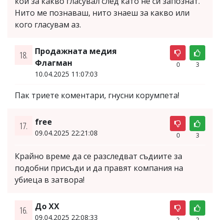
кой за какво гласувал след като не си запознат.
Нито ме познаваш, нито знаеш за какво или
кого гласувам аз.
Продажната медия
18.
Флагман
0
3
10.04.2025 11:07:03
Пак триете коментари, гнусни корумпета!
free
17.
09.04.2025 22:21:08
0
3
Крайно време да се разследват съдиите за
подобни присъди и да правят компания на
убиеца в затвора!
До ХХ
16.
09.04.2025 22:08:33
2
2