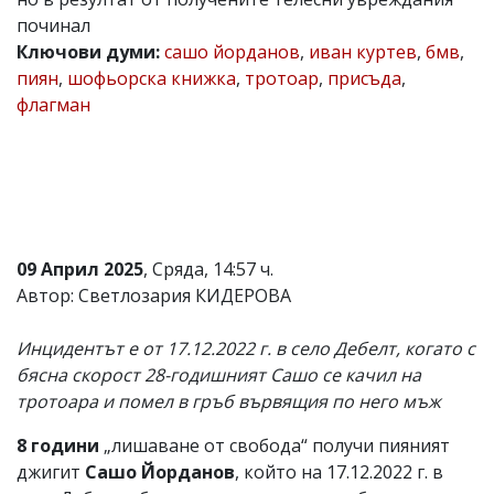
починал
Коментарите
под
Ключови думи:
сашо йорданов
,
иван куртев
,
бмв
,
статиите
пиян
,
шофьорска книжка
,
тротоар
,
присъда
,
се
флагман
въвеждат
от
читателите
и
редакцията
не
носи
отговорност
за
09 Април 2025
, Сряда, 14:57 ч.
тях!
Автор: Светлозария КИДЕРОВА
Ако
откриете
обиден
Инцидентът е от 17.12.2022 г. в село Дебелт, когато с
за
бясна скорост 28-годишният Сашо се качил на
вас
тротоара и помел в гръб вървящия по него мъж
коментар,
моля
сигнализирайте
8 години
„лишаване от свобода“ получи пияният
ни!
джигит
Сашо Йорданов
, който на 17.12.2022 г. в