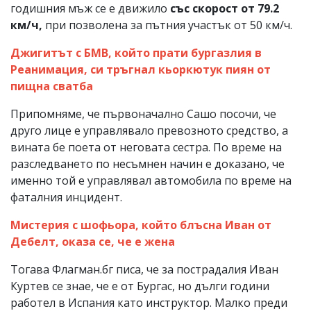
годишния мъж се е движило
със скорост от 79.2
км/ч,
при позволена за пътния участък от 50 км/ч.
Джигитът с БМВ, който прати бургазлия в
Реанимация, си тръгнал кьоркютук пиян от
пищна сватба
Припомняме, че първоначално Сашо посочи, че
друго лице е управлявало превозното средство, а
вината бе поета от неговата сестра. По време на
разследването по несъмнен начин е доказано, че
именно той е управлявал автомобила по време на
фаталния инцидент.
Мистерия с шофьора, който блъсна Иван от
Дебелт, оказа се, че е жена
Тогава Флагман.бг писа, че за пострадалия Иван
Куртев се знае, че е от Бургас, но дълги години
работел в Испания като инструктор. Малко преди