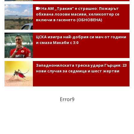
На АМ „Тракия” е страшно: Пожарът
обхвана лозови масиви, хеликоптер се
включи в гасенето (ОБНОВЕНА)
ЦСКА изигра най-добрия си мач от години
и смаза Макаби с 3:0
Западнонилската треска удари Гърция: 23
нови случая за седмица и шест жертви
Error9