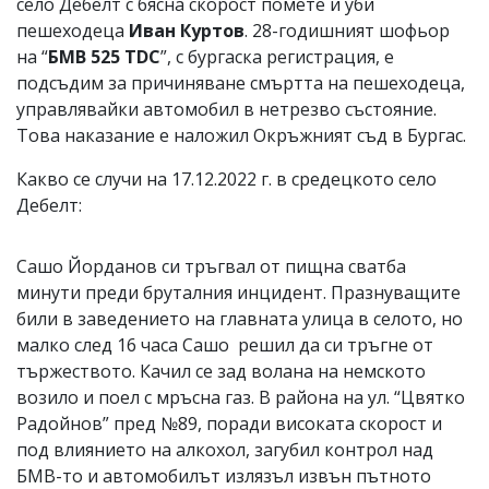
село Дебелт с бясна скорост помете и уби
пешеходеца
Иван Куртов
. 28-годишният шофьор
на “
БМВ 525 TDC
”, с бургаска регистрация, е
подсъдим за причиняване смъртта на пешеходеца,
управлявайки автомобил в нетрезво състояние.
Това наказание е наложил Окръжният съд в Бургас.
Какво се случи на 17.12.2022 г. в средецкото село
Дебелт:
Сашо Йорданов си тръгвал от пищна сватба
минути преди бруталния инцидент. Празнуващите
били в заведението на главната улица в селото, но
малко след 16 часа Сашо решил да си тръгне от
тържеството. Качил се зад волана на немското
возило и поел с мръсна газ. В района на ул. “Цвятко
Радойнов” пред №89, поради високата скорост и
под влиянието на алкохол, загубил контрол над
БМВ-то и автомобилът излязъл извън пътното