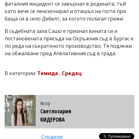
фаталния инцидент се завърнал в родината, тъй
като вече се пенсионирал и отишъл на гости при
баща си в село Дебелт, за когото полагал грижи.
В съдебната зала Сашо е признал вината си и
постановената присъда на Окръжния съд в Бургас е
по реда на съкратеното производство. Тя подлежи
на обжалване пред Апелативния съд в града.
В категории:
Темида
,
Средец
Автор
Светлозария
КИДЕРОВА
Сподели