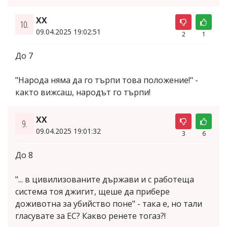
ХХ
10.
09.04.2025 19:02:51
2
1
До 7
"Народа няма да го търпи това положение!" -
както вижсаш, народът го търпи!
ХХ
9.
09.04.2025 19:01:32
3
6
До 8
"... в цивилизованите държави и с работеща
система тоя джигит, щеше да прибере
доживотна за убийство поне" - така е, но тали
гласувате за ЕС? Какво ренете тогаз?!