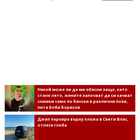
Някой може ли да ми обясни защо, като
стане лято, жените започват да си качват
снимки само по бански в различни пози,
пита Боби Борисов
Джип паркира върху плажа в Свети Влас,
отнесе глоба