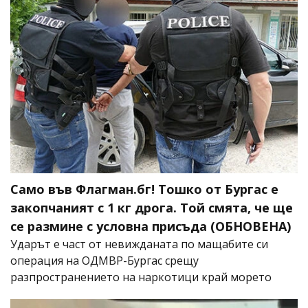
Само във Флагман.бг! Тошко от Бургас е
закопчаният с 1 кг дрога. Той смята, че ще
се размине с условна присъда (ОБНОВЕНА)
Ударът е част от невижданата по мащабите си
операция на ОДМВР-Бургас срещу
разпространението на наркотици край морето