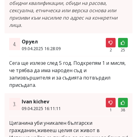
обидни квалификации, обиди на расова,
сексуална, етническа или верска основа или
призиви към насилие по адрес на конкретни
лица.
Оруел
4.
09.04.2025 16:28:09
2
25
Сега ще излезе след 5 год. Подкрепям 1 и мисля,
че трябва да има народен съд и
запизвършителя и за съдията потвърдил
присъдата.
Ivan kichev
3.
09.04.2025 16:11:11
1
38
Циганина уби уникален български
гражданин,живееш целия си живот в