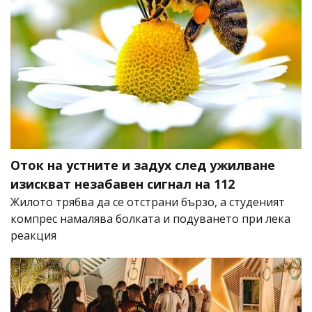
Оток на устните и задух след ужилване
изискват незабавен сигнал на 112
Жилото трябва да се отстрани бързо, а студеният
компрес намалява болката и подуването при лека
реакция