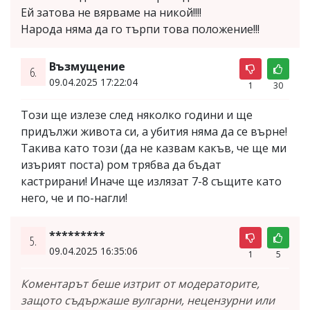
Ей затова не вярваме на никой!!!!
Народа няма да го търпи това положение!!!
Възмущение
6.
09.04.2025 17:22:04
1
30
Този ще излезе след няколко години и ще
придължи живота си, а убития няма да се върне!
Такива като този (да не казвам какъв, че ще ми
изърият поста) ром трябва да бъдат
кастрирани! Иначе ще излязат 7-8 същите като
него, че и по-нагли!
*********
5.
09.04.2025 16:35:06
1
5
Коментарът беше изтрит от модераторите,
защото съдържаше вулгарни, нецензурни или