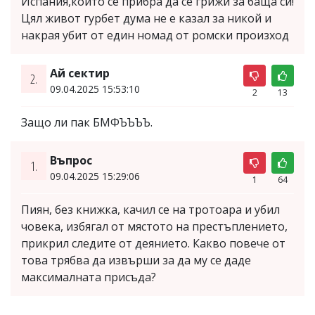
Испания,който се прибра да се грижи за баща си!
Цял живот гурбет дума не е казал за никой и
накрая убит от един номад от ромски произход
Ай сектир
2.
09.04.2025 15:53:10
2
13
Защо ли пак БМФЪЪЪЪ.
Въпрос
1.
09.04.2025 15:29:06
1
64
Пиян, без книжка, качил се на тротоара и убил
човека, избягал от мястото на престъплението,
прикрил следите от деянието. Какво повече от
това трябва да извърши за да му се даде
максималната присъда?