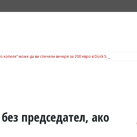
о копеле“ може да ви спечели вечеря за 200 евро в Dock 5, вижте подробн
без председател, ако