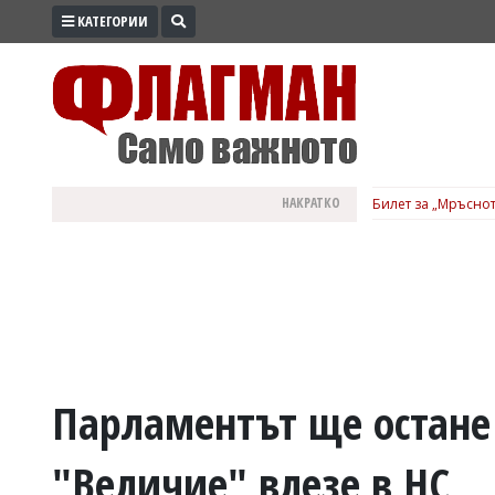
КАТЕГОРИИ
ПРОМО
ЗОНА
ИЗБОРИ
2026
ПРАКТИЧНО
НАКРАТКО
Билет за „Мръснот
КУЛТУРА
ЗДРАВЕ
ПОЛИТИКА
ОБЩИНИ
ОБЩЕСТВО
ЛАЙФСТАЙЛ
Парламентът ще остане 
ВОЙНАТА
"Величие" влезе в НС
В