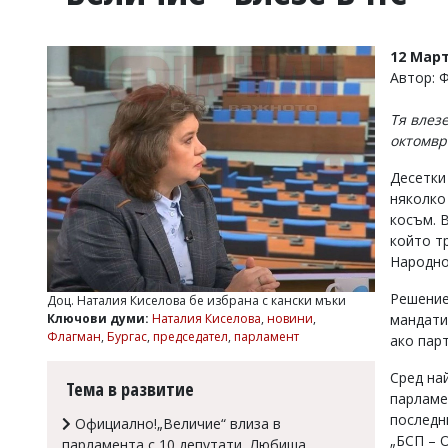
УКРАЙНА
СПОРТ
12 Март
РАЗСЛЕДВАНЕ
Автор: 
БИЗНЕС
Тя влез
ЮГ
октомври
Десетки
Управители:
няколко
Веселин
Василев,
косъм. 
email:
който т
v.vasilev@flagman.bg
Народно
Катя
Касабова,
Решение
Доц. Наталия Киселова бе избрана с кански мъки
еmail:
k.kassabova@flagman.bg
Ключови думи:
Наталия Киселова
,
новини
,
мандатит
Флагман
,
Бургас
,
председател
,
парламент
ако пар
Главен
редактор:
Сред на
Иван
Тема в развитие
Колев,
парламе
email:
последн
Официално!„Величие“ влиза в
office@flagman.bg
„БСП – 
парламента с 10 депутати, Любиша