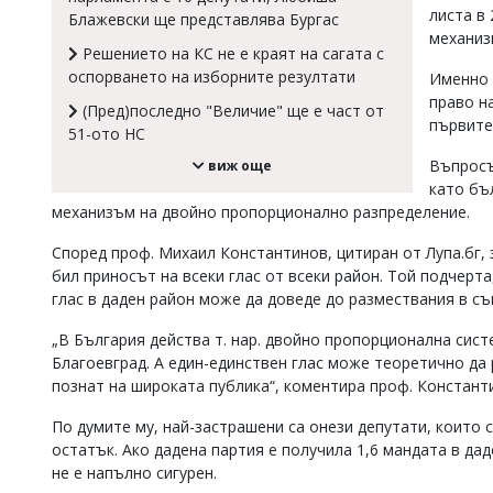
листа в
Блажевски ще представлява Бургас
Коментарите
механиз
под
Решението на КС не е краят на сагата с
статиите
оспорването на изборните резултати
Именно 
се
право н
въвеждат
(Пред)последно "Величие" ще е част от
от
първите
51-ото НС
читателите
и
Въпросъ
виж още
редакцията
като бъ
не
механизъм на двойно пропорционално разпределение.
носи
отговорност
Според проф. Михаил Константинов, цитиран от Лупа.бг, з
за
бил приносът на всеки глас от всеки район. Той подчерт
тях!
глас в даден район може да доведе до размествания в с
Ако
откриете
„В България действа т. нар. двойно пропорционална сист
обиден
за
Благоевград. А един-единствен глас може теоретично да 
вас
познат на широката публика“, коментира проф. Констант
коментар,
моля
По думите му, най-застрашени са онези депутати, които с
сигнализирайте
остатък. Ако дадена партия е получила 1,6 мандата в дад
ни!
не е напълно сигурен.