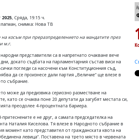
А
Ф
 2025
, Сряда, 19:15 ч.
Флагман, снимка: Нова ТВ
е на косъм при преразпределението на мандатите през
 м.г.
К
 народни представители са в напрегнато очакване вече
С
 дни, докато съдбата на парламентарния състав виси на
Всички погледи са насочени към Конституционния съд,
рябва да се произнесе дали партия „Величие“ ще влезе в
то събрание.
то може да предизвика сериозно разместване на
е, като се очаква поне 20 депутати да загубят местата си,
тията преодолее 4-процентната бариера.
й-притеснените е не друг, а самата председателка на
нта Наталия Киселова. Тя влезе в Народното събрание в
ия момент като представител от гражданската квота на
Обединена левица“. Поставена на трето място в червената