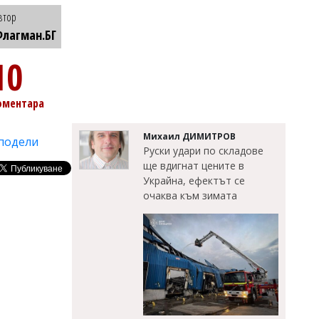
втор
лагман.БГ
10
оментара
Михаил ДИМИТРОВ
подели
Руски удари по складове
ще вдигнат цените в
Украйна, ефектът се
очаква към зимата