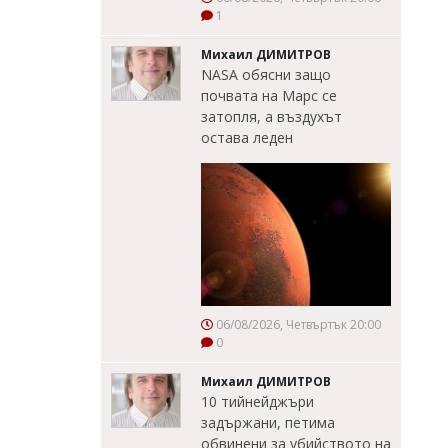
1
Михаил ДИМИТРОВ
NASA обясни защо
почвата на Марс се
затопля, а въздухът
остава леден
06/08/2026, Четвъртък 20:00
0
Михаил ДИМИТРОВ
10 тийнейджъри
задържани, петима
обвинени за убийството на