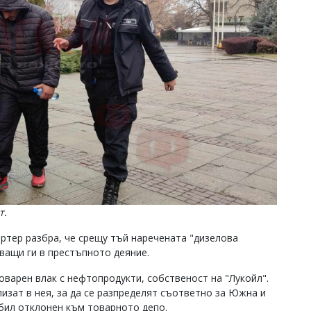
т.
ртер разбра, че срещу тъй наречената "дизелова
ващи ги в престъпното деяние.
оварен влак с нефтопродукти, собственост на "Лукойл".
изат в нея, за да се разпределят съответно за Южна и
 бил отклонен към товарното депо.