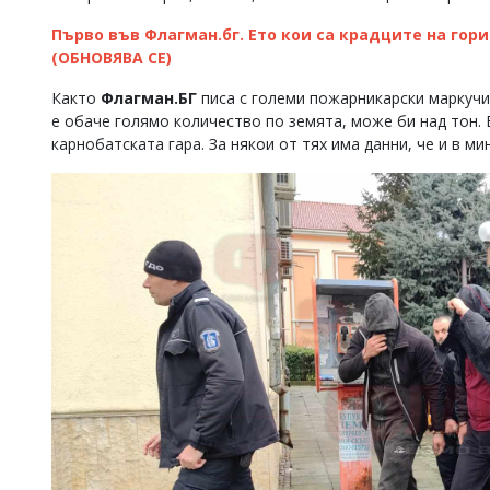
Първо във Флагман.бг. Ето кои са крадците на гор
(ОБНОВЯВА СЕ)
Както
Флагман.БГ
писа с големи пожарникарски маркучи
е обаче голямо количество по земята, може би над тон.
карнобатската гара. За някои от тях има данни, че и в м