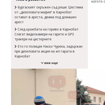
когото 
Коментарите
Бургаският окръжен съд реши: Шестима
под
от „дизеловата мафия“ в Карнобат
статиите
остават в ареста, двама под домашен
се
арест
въвеждат
от
След кражбата на гориво в Карнобат:
читателите
Слагат видеокамери на гарите и GPS
и
редакцията
тракери на цистерните
не
Ето го полицая Наско Чурека, задържан
носи
при дизеловата акция на жп гарата в
отговорност
за
Карнобат
тях!
виж още
Ако
откриете
обиден
за
вас
коментар,
моля
сигнализирайте
ни!