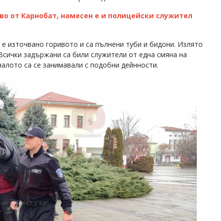
иво от Карнобат, намесен е и полицейски служител
 е източвано горивото и са пълнени туби и бидони. Излято
 Всички задържани са били служители от една смяна на
иналото са се занимавали с подобни дейнности.