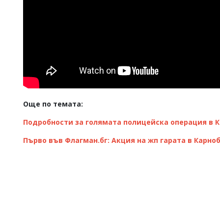
Още по темата:
Подробности за голямата полицейска операция в 
Първо във Флагман.бг: Акция на жп гарата в Карн