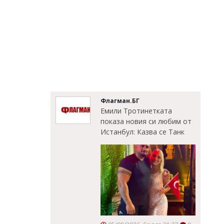
Флагман.БГ
Емили Тротинетката
показа новия си любим от
Истанбул: Казва се Танк