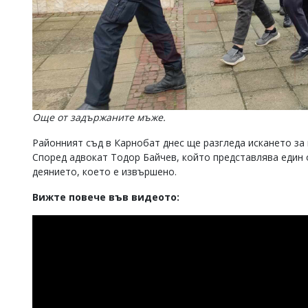
Още от задържаните мъже.
Районният съд в Карнобат днес ще разгледа искането за
Според адвокат Тодор Байчев, който представлява един 
деянието, което е извършено.
Вижте повече във видеото: