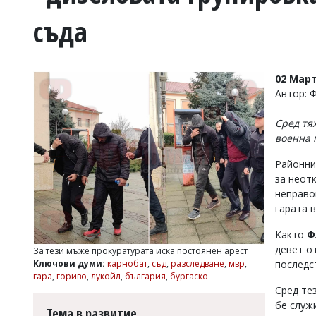
УКРАЙНА
съда
СПОРТ
РАЗСЛЕДВАНЕ
БИЗНЕС
02 Март
ЮГ
Автор: 
Сред тя
Управители:
военна 
Веселин
Василев,
Районни
email:
за неот
v.vasilev@flagman.bg
Катя
неправо
Касабова,
гарата в
еmail:
k.kassabova@flagman.bg
Както
Ф
Главен
девет о
За тези мъже прокуратурата иска постоянен арест
редактор:
Ключови думи:
карнобат
,
съд
,
разследване
,
мвр
,
последс
Иван
гара
,
гориво
,
лукойл
,
българия
,
бургаско
Колев,
Сред те
email:
бе служ
office@flagman.bg
Тема в развитие