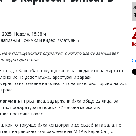
А
Ф
 2025
, Неделя, 15:38 ч.
Флагман.БГ, снимки и видео: Флагман.БГ
К
х не е полицейският служител, с когото ще се занимават
прокуратура и съд
С
ят съд в Карнобат току-що започна гледането на мярката
клонение на девет мъже, арестувани заради
мерното източване на близо 7 тона дизелово гориво на ж.п.
 града.
лагман.БГ
пръв писа, задържани бяха общо 22 лица. За
т тях прокуратурата поиска 72-часова мярка и в
твие постоянен арест.
зи, които току-що бяха конвоирани до съдебната зала, не
итлят на районното управление на МВР в Карнобат, с