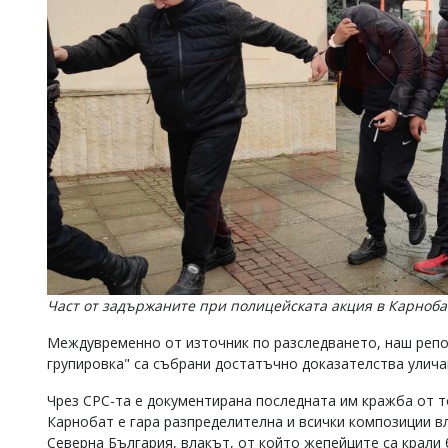
Част от задържаните при полицейската акция в Карноба
Междувременно от източник по разследването, наш репо
групировка" са събрани достатъчно доказателства улича
Чрез СРС-та е документирана последната им кражба от т
Карнобат е гара разпределителна и всички композиции вл
Северна България, влакът, от който жепейците са крали