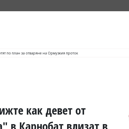
тят по план за отваряне на Ормузкия проток
ижте как девет от
" в Карнобат влизат в