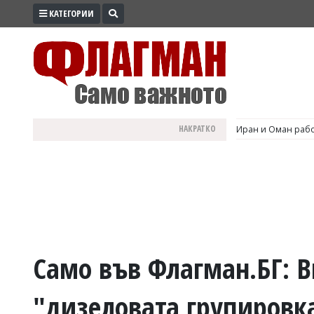
КАТЕГОРИИ
ПРОМО
ЗОНА
ИЗБОРИ
2026
ПРАКТИЧНО
НАКРАТКО
Иран и Оман рабо
КУЛТУРА
ЗДРАВЕ
ПОЛИТИКА
ОБЩИНИ
ОБЩЕСТВО
ЛАЙФСТАЙЛ
Само във Флагман.БГ: В
ВОЙНАТА
"дизеловата групировка
В