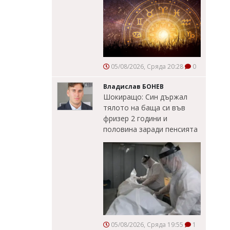
05/08/2026, Сряда 20:28
0
Владислав БОНЕВ
Шокиращо: Син държал
тялото на баща си във
фризер 2 години и
половина заради пенсията
05/08/2026, Сряда 19:55
1