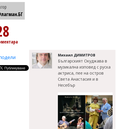
втор
лагман.БГ
28
оментара
Михаил ДИМИТРОВ
подели
Българският Окуджава в
музикална изповед с руска
актриса, пее на остров
Света Анастасия и в
Несебър