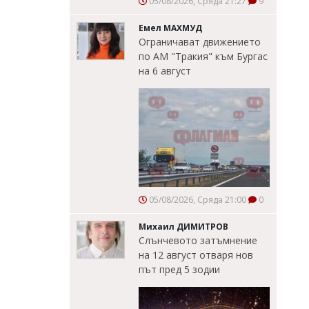
05/08/2026, Сряда 21:27
9
Емел МАХМУД
Ограничават движението
по АМ "Тракия" към Бургас
на 6 август
05/08/2026, Сряда 21:00
0
Михаил ДИМИТРОВ
Слънчевото затъмнение
на 12 август отваря нов
път пред 5 зодии