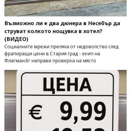
Възможно ли е два дюнера в Несебър да
струват колкото нощувка в хотел?
(ВИДЕО)
Социалните мрежи преляха от недоволство след
фрапиращи цени в Стария град - екип на
Флагман.бг направи проверка на място