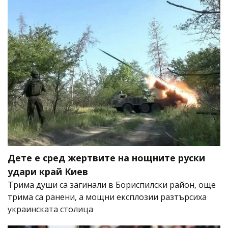
Дете е сред жертвите на нощните руски
удари край Киев
Трима души са загинали в Бориспилски район, още
трима са ранени, а мощни експлозии разтърсиха
украинската столица