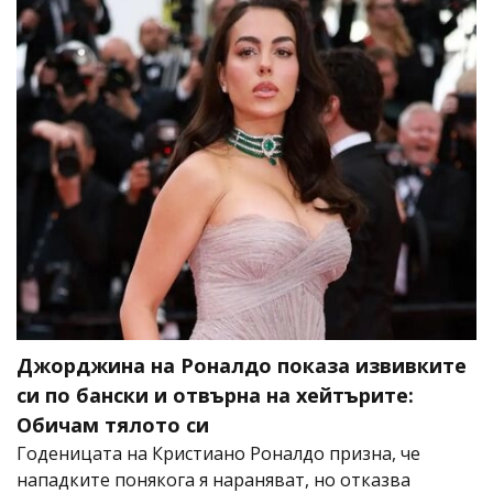
Джорджина на Роналдо показа извивките
си по бански и отвърна на хейтърите:
Обичам тялото си
Годеницата на Кристиано Роналдо призна, че
нападките понякога я нараняват, но отказва