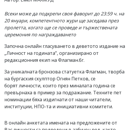
Всеки може да подкрепи своя фаворит до 23:59 ч. на
20 януари, компетентното жури ще заседава през
пролетта, когато ще се проведе и тържествената
церемония по награждаването
Започна онлайн гласуването в деветото издание на
„Личност на годината”, организирано от
редакционния екип на Флагман.бг.
За уникалната бронзова статуетка Флагман, творба
на бургаския скулптор Огнян Петков, се
борят личности, които през миналата година се
превърнаха в пример за подражание. Техните пет
номинации бяха издигнати от наши читатели,
институции, НПО-та и инициативни комитети.
В онлайн анкетата имената на предложените от
Вас личности са подредени в азбучен ред, както