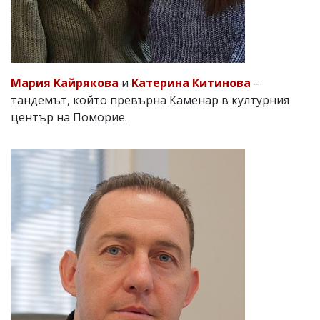
Мария Кайрякова
и
Катерина Китинова
–
тандемът, който превърна Каменар в културния
център на Поморие.