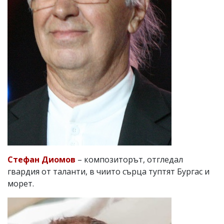
Стефан Диомов
– композиторът, отгледал
гвардия от таланти, в чиито сърца туптят Бургас и
морет.