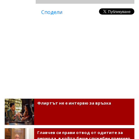
Сподели
Флиртът не е интервю за връзка
Главчев си прави отвод от одитите за
периода, в който беше служебен премиер