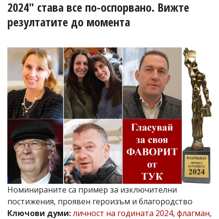
УКРАЙНА
2024" става все по-oспорвано. Вижте
СПОРТ
резултатите до момента
РАЗСЛЕДВАНЕ
БИЗНЕС
ЮГ
Управители:
Веселин
Василев,
email:
v.vasilev@flagman.bg
Катя
Касабова,
еmail:
k.kassabova@flagman.bg
Главен
редактор:
Иван
Номинираните са пример за изключителни
Колев,
постижения, проявен героизъм и благородство
email:
Ключови думи:
личност на годината 2024
,
флагман
,
office@flagman.bg