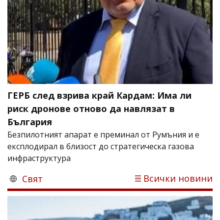
ГЕРБ след взрива край Кардам: Има ли
риск дронове отново да навлязат в
България
Безпилотният апарат е преминал от Румъния и е
експлодирал в близост до стратегическа газова
инфраструктура
Всички новини
Свят