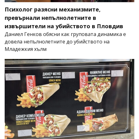
Психолог разясни механизмите,
превърнали непълнолетните в
извършители на убийството в Пловдив
Даниел Генков обясни как груповата динамика е
довела непълнолетните до убийството на
Младежкия хълм