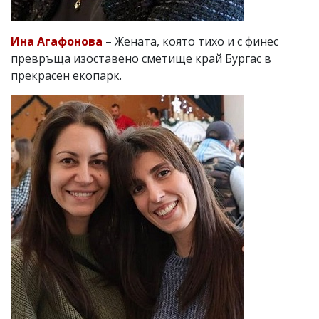
Ина Агафонова
– Жената, която тихо и с финес
превръща изоставено сметище край Бургас в
прекрасен екопарк.