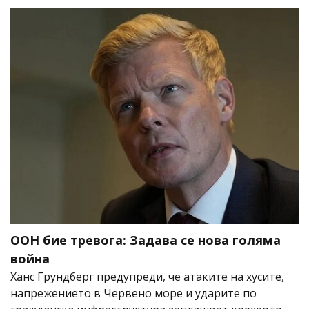
ООН бие тревога: Задава се нова голяма
война
Ханс Грундберг предупреди, че атаките на хусите,
напрежението в Червено море и ударите по