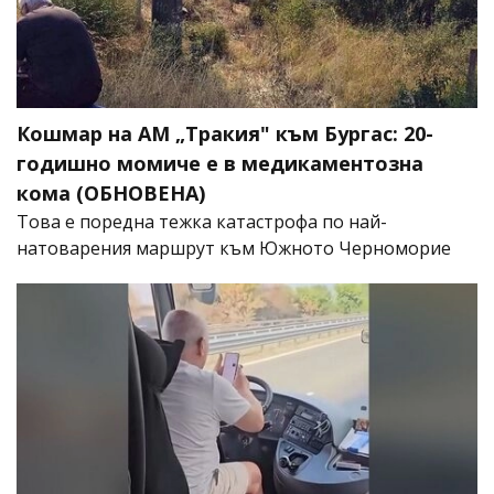
Кошмар на АМ „Тракия" към Бургас: 20-
годишно момиче е в медикаментозна
кома (ОБНОВЕНА)
Това е поредна тежка катастрофа по най-
натоварения маршрут към Южното Черноморие