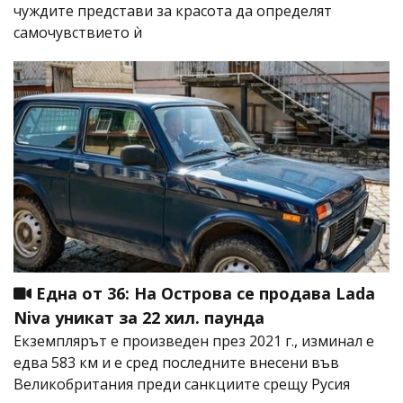
чуждите представи за красота да определят
самочувствието ѝ
Една от 36: На Острова се продава Lada
Niva уникат за 22 хил. паунда
Екземплярът е произведен през 2021 г., изминал е
едва 583 км и е сред последните внесени във
Великобритания преди санкциите срещу Русия