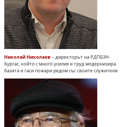
Николай Николаев
– директорът на РДПБЗН-
Бургас, който с много усилия и труд модернизира
базата и гаси пожари редом със своите служители.