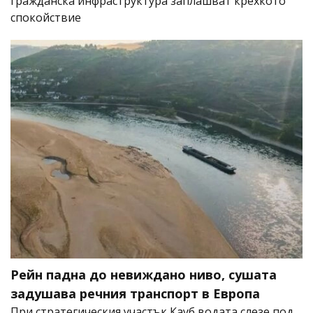
гражданска инфраструктура заплашват крехкото
спокойствие
Рейн падна до невиждано ниво, сушата
задушава речния транспорт в Европа
При стратегическия участък Кауб водата слезе под