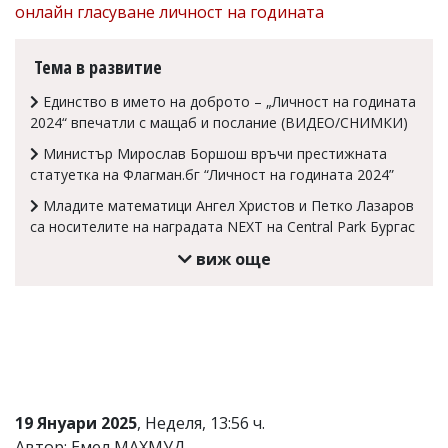
онлайн гласуване личност на годината
Коментарите
под
статиите
Тема в развитие
се
въвеждат
Единство в името на доброто – „Личност на годината
от
2024“ впечатли с мащаб и послание (ВИДЕО/СНИМКИ)
читателите
и
Министър Мирослав Боршош връчи престижната
редакцията
статуетка на Флагман.бг “Личност на годината 2024”
не
носи
Младите математици Ангел Христов и Петко Лазаров
отговорност
са носителите на наградата NEXT на Central Park Бургас
за
тях!
виж още
Ако
откриете
обиден
за
вас
коментар,
моля
сигнализирайте
ни!
19 Януари 2025
, Неделя, 13:56 ч.
Автор: Емел МАХМУД