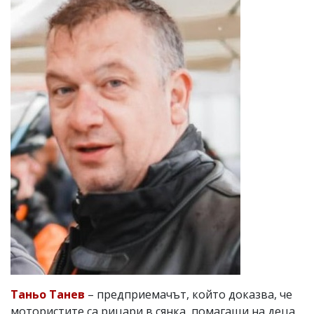
Таньо Танев
– предприемачът, който доказва, че
мотористите са рицари в сянка, помагащи на деца