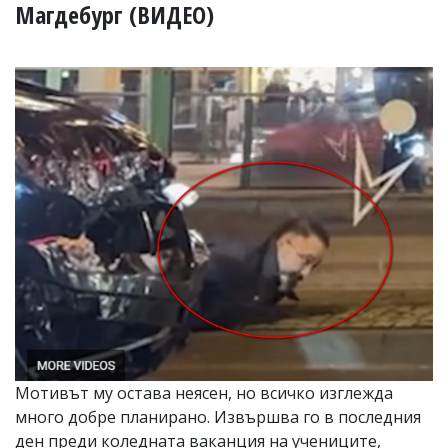
УКРАЙНА
Магдебург (ВИДЕО)
СПОРТ
РАЗСЛЕДВАНЕ
БИЗНЕС
ЮГ
Управители:
Веселин
Василев,
email:
v.vasilev@flagman.bg
Катя
Касабова,
еmail:
k.kassabova@flagman.bg
Главен
редактор:
Иван
Мотивът му остава неясен, но всичко изглежда
Колев,
много добре планирано. Извършва го в последния
email:
office@flagman.bg
ден преди коледната ваканция на учениците,