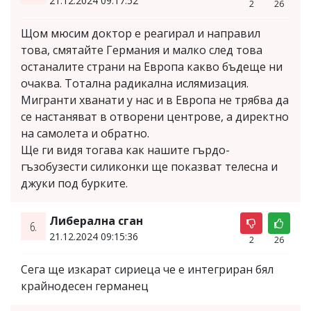
21.12.2024 09:17:52
2
26
Щом мюсим доктор е реагирал и направил
това, смятайте Германия и малко след това
останалите страни на Европа какво бъдеще ни
очаква. Тотална радикална ислямизация.
Мигранти хванати у нас и в Европа не трябва да
се настаняват в отворени центрове, а директно
на самолета и обратно.
Ще ги видя тогава как нашите гърдо-
гъзобузести силиконки ще показват телесна и
джуки под бурките.
Либерална сган
6.
21.12.2024 09:15:36
2
26
Сега ще изкарат сириеца че е интегриран бял
крайнодесен германец