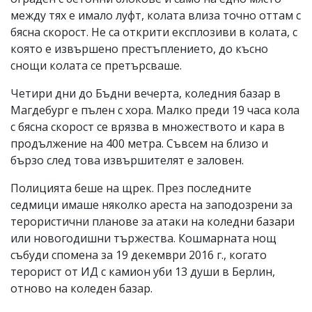
между тях е имало луфт, колата влиза точно оттам с
бясна скорост. Не са открити експлозиви в колата, с
която е извършено престъплението, до късно
снощи колата се претърсваше.
Четири дни до Бъдни вечерта, коледния базар в
Магдебург е пълен с хора. Малко преди 19 часа кола
с бясна скорост се врязва в множеството и кара в
продължение на 400 метра. Съвсем на близо и
бързо след това извършителят е заловен.
Полицията беше на щрек. През последните
седмици имаше няколко ареста на заподозрени за
терористични планове за атаки на коледни базари
или новогодишни тържества. Кошмарната нощ
събуди спомена за 19 декември 2016 г., когато
терорист от ИД с камион уби 13 души в Берлин,
отново на коледен базар.