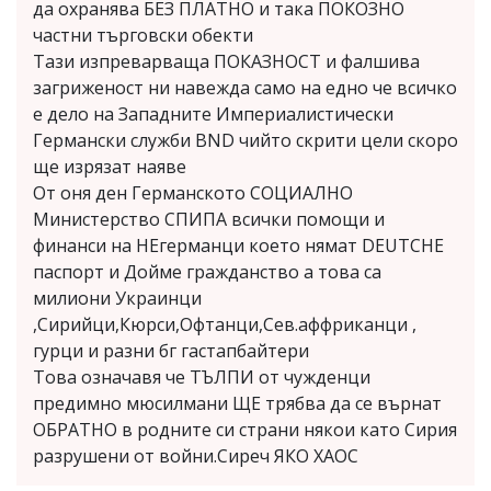
да охранява БЕЗ ПЛАТНО и така ПОКОЗНО
частни търговски обекти
Тази изпреварваща ПОКАЗНОСТ и фалшива
загриженост ни навежда само на едно че всичко
е дело на Западните Империалистически
Германски служби BND чийто скрити цели скоро
ще изрязат наяве
От оня ден Германското СОЦИАЛНО
Министерство СПИПА всички помощи и
финанси на НЕгерманци което нямат DEUTCHE
паспорт и Дойме гражданство а това са
милиони Украинци
,Сирийци,Кюрси,Офтанци,Сев.аффриканци ,
гурци и разни бг гастапбайтери
Това означавя че ТЪЛПИ от чужденци
предимно мюсилмани ЩЕ трябва да се върнат
ОБРАТНО в родните си страни някои като Сирия
разрушени от войни.Сиреч ЯКО ХАОС