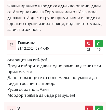
Фашизираните изроди са еднакво опасни, дали
от Алтернатива за Германия или от Ислямска
държава. И двете групи примитивни изроди са
еднакво гнусни извратеняци, водени от омраза,
завист и алчност.
Типична
12.
21.12.2024 09:47:46
23
16
операция на кгб-фсб.
Преди изборите дават едно рамо на десните си
приятелчета.
Дано германците са поне малко по-умни и да
видят грозният заговор.
Русия обратно в Азия!
Мордор трябва да бъде разрушен!
V