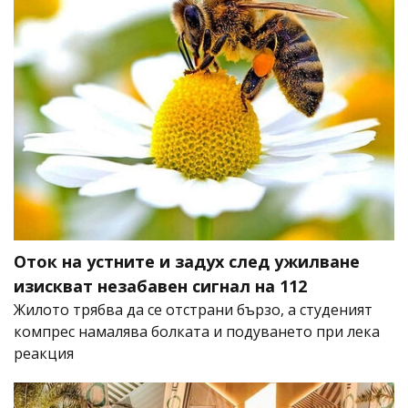
Оток на устните и задух след ужилване
изискват незабавен сигнал на 112
Жилото трябва да се отстрани бързо, а студеният
компрес намалява болката и подуването при лека
реакция