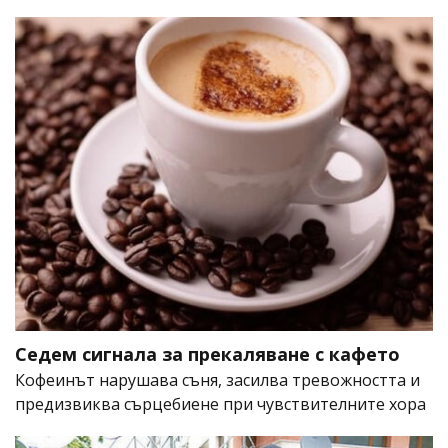
Седем сигнала за прекаляване с кафето
Кофеинът нарушава съня, засилва тревожността и
предизвиква сърцебиене при чувствителните хора