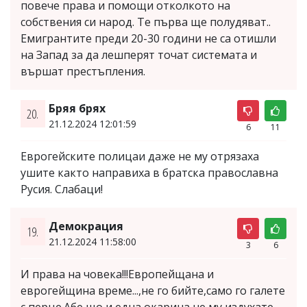
повече права и помощи отколкото на
собствения си народ. Те първа ще полудяват..
Емигрантите преди 20-30 години не са отишли
на Запад за да лешперят точат системата и
вършат престъпления.
Бряя брях
20.
21.12.2024 12:01:59
6
11
Еврогейските полицаи даже не му отрязаха
ушите както направиха в братска православна
Русия. Слабаци!
Демокрация
19.
21.12.2024 11:58:00
3
6
И права на човека!!!Европейщана и
еврогейщина време...,не го бийте,само го галете
с перце.Абе що и една окарина не му издухате