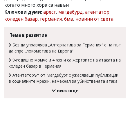
когато много хора са навън
Коментарите
Ключови думи:
арест
,
магдебурд
,
атентатор
,
под
статиите
коледен базар
,
германия
,
бмв
,
новини от света
се
въвеждат
от
Тема в развитие
читателите
и
Без да управлява „Алтернатива за Германия“ е на път
редакцията
да спре „локомотива на Европа“
не
носи
9-годишно момче и 4 жени са жертвите на атаката на
отговорност
коледен базар в Германия
за
тях!
Атентаторът от Магдебург с ужасяващи публикации
Ако
в социалните мрежи, намекнал за убийствената атака
откриете
виж още
обиден
за
вас
коментар,
моля
сигнализирайте
ни!