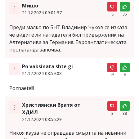
Мишо
5.
21.12.2024 09:01:37
8
35
Преди малко по БНТ Владимир Чуков се изказа
че видите ли нападателя бил привърженик на
Алтернатива за Германия. Евроантлатическата
пропаганда започва..
Po vaksinata shte gi
4.
21.12.2024 08:59:08
15
8
Poznaete!!!
Християнски братя от
3.
ХДИЛ
3
38
21.12.2024 08:56:29
Никоя кауза не оправдава смъртта на невинни