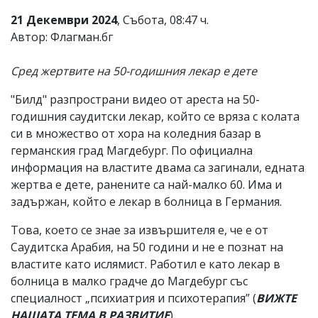
21 Декември 2024
, Събота, 08:47 ч.
Автор: Флагман.бг
Сред жертвите на 50-годишния лекар е дете
"Билд" разпространи видео от ареста на 50-
годишния саудитски лекар, който се вряза с колата
си в множество от хора на коледния базар в
германския град Магдебург. По официална
информация на властите двама са загинали, едната
жертва е дете, ранените са най-малко 60. Има и
задържан, който е лекар в болница в Германия.
Това, което се знае за извършителя е, че е от
Саудитска Арабия, на 50 години и не е познат на
властите като ислямист. Работил е като лекар в
болница в малко градче до Магдебург със
специалност „психиатрия и психотерапия” (
ВИЖТЕ
НАШАТА ТЕМА В РАЗВИТИЕ
).