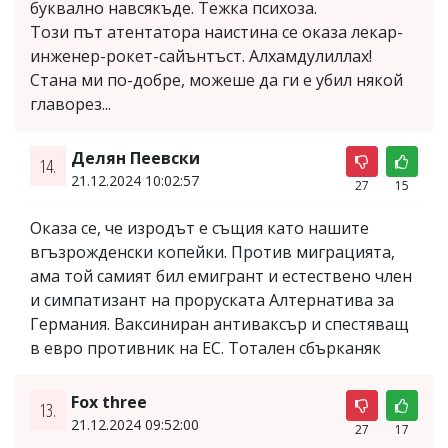
буквално навсякъде. Тежка психоза.
Този път атентатора наистина се оказа лекар-
инженер-рокет-сайънтъст. Алхамдулиллах!
Стана ми по-добре, можеше да ги е убил някой
главорез...
Делян Пеевски
14.
21.12.2024 10:02:57
27
15
Оказа се, че изродът е същия като нашите
вгъзрожденски копейки. Против миграцията,
ама той самият бил емигрант и естествено член
и симпатизант на проруската Алтернатива за
Германия. Ваксиниран антиваксър и спестяващ
в евро противник на ЕС. Тотален сбърканяк
Fox three
13.
21.12.2024 09:52:00
27
17