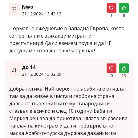
Nwo
22.
21.12.2024 13:42:12
1
8
Нормално ежедневие в Западна Европа, която
се препълни с всякакви мигранти -
престъпници! Да си вземем поука и да НЕ
допускаме това да стане и при нас!
до 14
21.
21.12.2024 13:02:29
0
13
Добра логика. Най-вероятно арабина е отишъл
там за да живее в чиста и свободна страна
далеч от първобитните му сънародници..
спазвал е всичко и след 10 години Баба ти
Меркел решава да приютява цялата мързелива
паплач на килограм и да ги превърне в по-
малка Арабско-турска държава давайки им