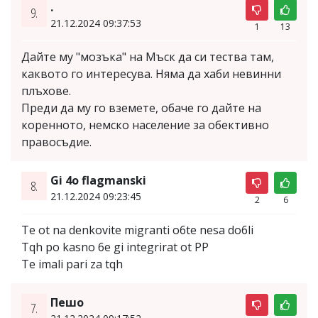
.
9.
21.12.2024 09:37:53
1
13
Дайте му "мозъка" на Мъск да си тества там,
каквото го интересува. Няма да хаби невинни
плъхове.
Преди да му го вземете, обаче го дайте на
коренното, немско население за обективно
правосъдие.
Gi 4o flagmanski
8.
21.12.2024 09:23:45
2
6
Te ot na denkovite migranti o6te nesa do6li
Tqh po kasno 6e gi integrirat ot PP
Te imali pari za tqh
Пешо
7.