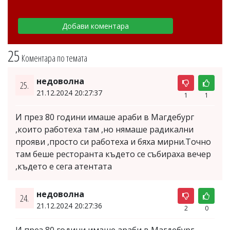
25
Коментара по темата
недоволна
25.
21.12.2024 20:27:37
1
1
И през 80 години имаше араби в Магдебург
,които работеха там ,но нямаше радикални
прояви ,просто си работеха и бяха мирни.Точно
там беше ресторанта където се събираха вечер
,където е сега атентата
недоволна
24.
21.12.2024 20:27:36
2
0
И през 80 години имаше араби в Магдебург