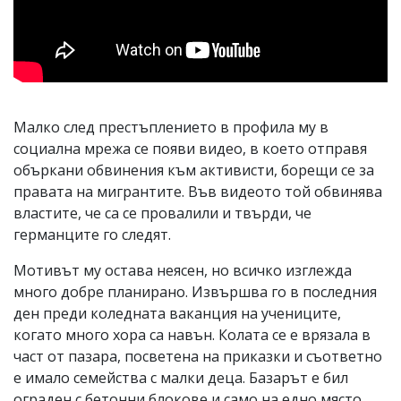
Малко след престъплението в профила му в
социална мрежа се появи видео, в което отправя
объркани обвинения към активисти, борещи се за
правата на мигрантите. Във видеото той обвинява
властите, че са се провалили и твърди, че
германците го следят.
Мотивът му остава неясен, но всичко изглежда
много добре планирано. Извършва го в последния
ден преди коледната ваканция на учениците,
когато много хора са навън. Колата се е врязала в
част от пазара, посветена на приказки и съответно
е имало семейства с малки деца. Базарът е бил
ограден с бетонни блокове и само на едно място