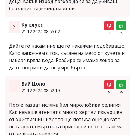
деца. Какъв изрод трябва да си за да убиваш
беззащитни дечица и жени
Ку клукс
2.
21.12.2024 08:55:02
3
25
Дайте го насам ние ще го накажем подобаващо.
Като започнем с ток, късане на месо от кучета и
накрая вряла вода. Разбира се имаме лекар за
да се погрижи да не умре бързо
Бай Цоло
1.
21.12.2024 08:52:19
9
39
После казват исляма бил миролюбива религия.
Как нямаше атентат с много жертви извършен
от християнин. Европа ще потъва още докато
не върнат смъртната присъда и не се откажем
от зелената енергия