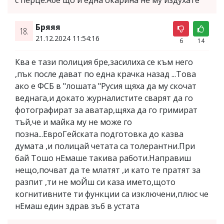
Бряяя
18.
21.12.2024 11:54:16
6
14
Ква е тази полиция бре,засилиха се към него
,пък после дават по една крачка назад ...Това
ако е ФСБ в "лошата "Русия щяха да му скочат
веднага,и докато журналистите сварят да го
фотографират за аватар,щяха да го гримират
тъй,че и майка му не може го
позна...ЕвроГейската подготовка до казва
думата ,и полицай четата са толерантни.При
бай Тошо нЕмаше такива работи.Направиш
нещо,почват да те млатят ,и като те пратят за
разпит ,ти не моЙш си каза името,щото
когнитивните ти функции са изключени,плюс че
нЕмаш един здрав зъб в устата