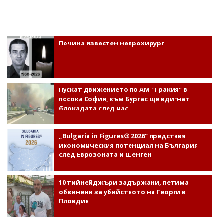
Почина известен неврохирург
Пускат движението по АМ "Тракия" в
посока София, към Бургас ще вдигнат
блокадата след час
„Bulgaria in Figures® 2026“ представя
икономическия потенциал на България
след Еврозоната и Шенген
10 тийнейджъри задържани, петима
обвинени за убийството на Георги в
Пловдив