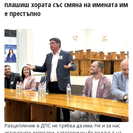
УКРАЙНА
плашиш хората със смяна на имената им
СПОРТ
е престъпно
РАЗСЛЕДВАНЕ
БИЗНЕС
ЮГ
Управители:
Веселин
Василев,
email:
v.vasilev@flagman.bg
Катя
Касабова,
еmail:
k.kassabova@flagman.bg
Главен
редактор:
Иван
Колев,
email:
Разцепление в ДПС не трябва да има. Не и за нас
office@flagman.bg
истинските депесари, категоричен бе водачът на