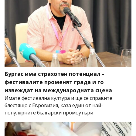
Бургас има страхотен потенциал -
фестивалите променят града и го
извеждат на международната сцена
Имате фестивална култура и ще се справите
блестящо с Евровизия, каза един от най-
популярните български промоутъри