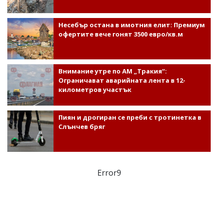
Несебър остана в имотния елит: Премиум
офертите вече гонят 3500 евро/кв.м
Внимание утре по АМ „Тракия“:
Ограничават аварийната лента в 12-
километров участък
Пиян и дрогиран се преби с тротинетка в
Слънчев бряг
Error9