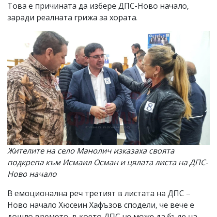
Това е причината да избере ДПС-Ново начало,
заради реалната грижа за хората.
Жителите на село Манолич изказаха своята
подкрепа към Исмаил Осман и цялата листа на ДПС-
Ново начало
В емоционална реч третият в листата на ДПС –
Ново начало Хюсеин Хафъзов сподели, че вече е
дошло времето, в което ДПС не може да бъде на