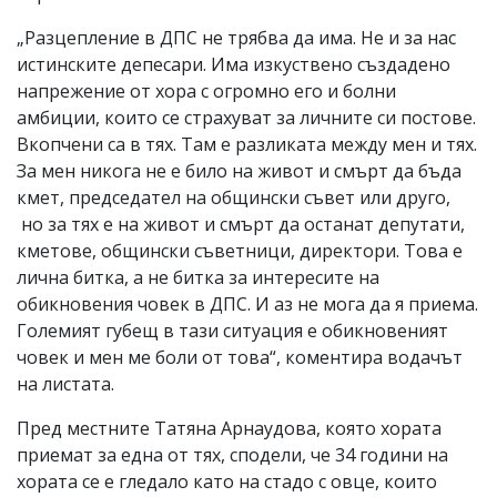
„Разцепление в ДПС не трябва да има. Не и за нас
истинските депесари. Има изкуствено създадено
напрежение от хора с огромно его и болни
амбиции, които се страхуват за личните си постове.
Вкопчени са в тях. Там е разликата между мен и тях.
За мен никога не е било на живот и смърт да бъда
кмет, председател на общински съвет или друго,
но за тях е на живот и смърт да останат депутати,
кметове, общински съветници, директори. Това е
лична битка, а не битка за интересите на
обикновения човек в ДПС. И аз не мога да я приема.
Големият губещ в тази ситуация е обикновеният
човек и мен ме боли от това“, коментира водачът
на листата.
Пред местните Татяна Арнаудова, която хората
приемат за една от тях, сподели, че 34 години на
хората се е гледало като на стадо с овце, които