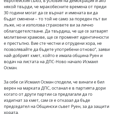
европейския съюз, в условия на демокрация и ако
някой твърди, че мракобесните времена от преди
30 години могат да се върнат и имената ви да
бъдат сменени – то той не само за пореден път ви
лъже, но и използва страховете ви за лично
облагодетелстване. Да твърдиш, че ще се затварят
молитвени храмове, ще се променят идентичности
е престъпно. Вие сте честни и отрудени хора, не
позволявайте да бъдете употребени отново“, заяви
най-добрият кмет, който е имала община Руен и
водач на листата на ДПС-Ново начало Исмаил
Осман.
За себе си Исмаил Осман сподели, че винаги е бил
верен на марката ДПС, останал е в партията дори
когато от други партии са предлагали да го
издигнат за кмет, сам се е отказал да бъде
председател на Общински съвет Руен, за да защити
хората.