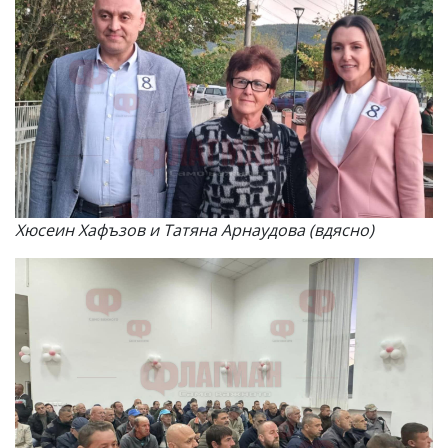
Хюсеин Хафъзов и Татяна Арнаудова (вдясно)