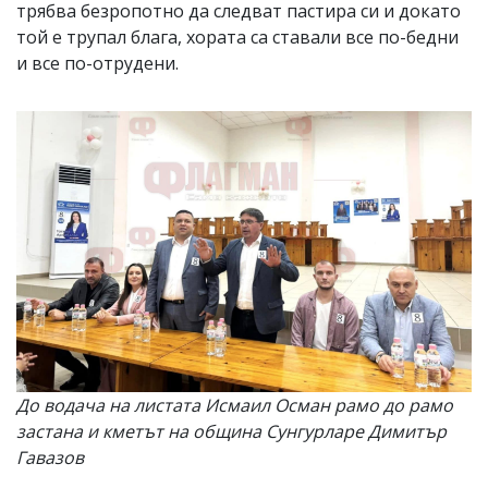
трябва безропотно да следват пастира си и докато
той е трупал блага, хората са ставали все по-бедни
и все по-отрудени.
До водача на листата Исмаил Осман рамо до рамо
застана и кметът на община Сунгурларе Димитър
Гавазов