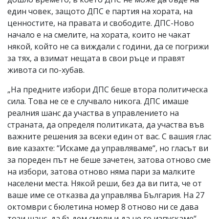
един човек, защото ДПС е партия на хората, на
ценностите, на правата и свободите. ДПС-Ново
начало е на смелите, на хората, които не чакат
някой, който не са виждали с години, да се погрижи
за тях, а взимат нещата в свои ръце и правят
живота си по-хубав.
„На предните избори ДПС беше втора политическа
сила. Това не се е случвало никога. ДПС имаше
реалния шанс да участва в управлението на
страната, да определя политиката, да участва във
важните решения за всеки един от вас. С вашия глас
вие казахте: “Искаме да управляваме“, но гласът ви
за пореден път не беше зачетен, затова отново сме
на избори, затова отново няма пари за малките
населени места. Някой реши, без да ви пита, че от
ваше име се отказва да управлява България. На 27
октомври с бюлетина номер 8 отново ни се дава
този шанс, да бъдем смели и да не го изпускаме“,