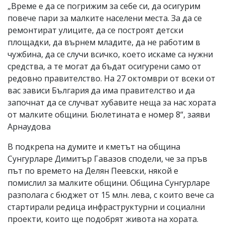
„Време е да се погрижим за себе си, да осигурим
повече пари за малките населени места. За да се
ремонтират улиците, да се построят детски
площадки, да върнем младите, да не работим в
чужбина, да се случи всичко, което искаме са нужни
средства, а те могат да бъдат осигурени само от
редовно правителство. На 27 октомври от всеки от
вас зависи България да има правителство и да
започнат да се случват хубавите неща за нас хората
от малките общини. Бюлетината е номер 8“, заяви
Арнаудова
В подкрепа на думите и кметът на община
Сунгурларе Димитър Гавазов сподели, че за пръв
път по времето на Делян Пеевски, някой е
помислил за малките общини. Община Сунгурларе
разполага с бюджет от 15 млн. лева, с които вече са
стартирали редица инфраструктурни и социални
проекти, които ще подобрят живота на хората.