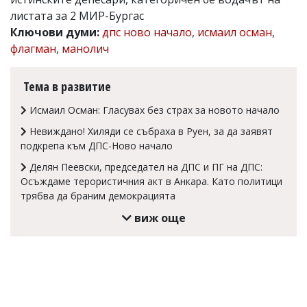
листата за 2 МИР-Бургас
Коментарите
под
Ключови думи:
дпс ново начало
,
исмаил осман
,
статиите
флагман
,
манолич
се
въвеждат
от
Тема в развитие
читателите
и
Исмаил Осман: Гласувах без страх за новото начало
редакцията
не
Невиждано! Хиляди се събраха в Руен, за да заявят
носи
подкрепа към ДПС-Ново начало
отговорност
за
Делян Пеевски, председател на ДПС и ПГ на ДПС:
тях!
Осъждаме терористичния акт в Анкара. Като политици
Ако
трябва да браним демокрацията
откриете
обиден
виж още
за
вас
коментар,
моля
сигнализирайте
ни!