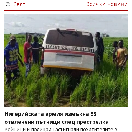
Всички новини
Свят
Нигерийската армия измъкна 33
отвлечени пътници след престрелка
Войници и полицаи настигнали похитителите в