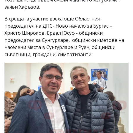
заяви Хафъзов.
В срещата участие взеха още Областният
председател на ДПС- Ново начало за Бургас –
Христо Широков, Ердал Юсуф - общински
председател за Сунгурларе, общински кметове на
населени места в Сунгурларе и Руен, общински
съветници, граждани, симпатизанти.