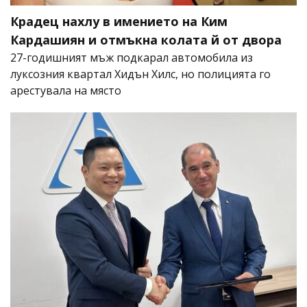
Крадец нахлу в имението на Ким
Кардашиян и отмъкна колата й от двора
27-годишният мъж подкарал автомобила из
луксозния квартал Хидън Хилс, но полицията го
арестувала на място