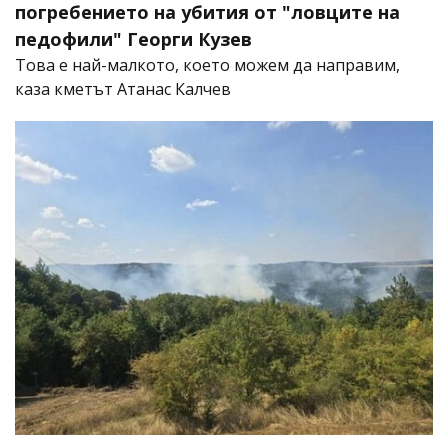
погребението на убития от "ловците на
педофили" Георги Кузев
Това е най-малкото, което можем да направим,
каза кметът Атанас Калчев