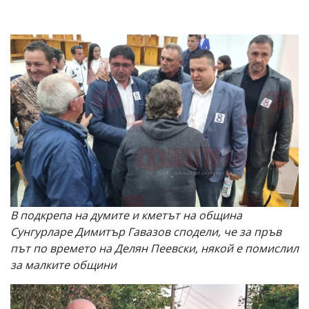
В подкрепа на думите и кметът на община
Сунгурларе Димитър Гавазов сподели, че за пръв
път по времето на Делян Пеевски, някой е помислил
за малките общини