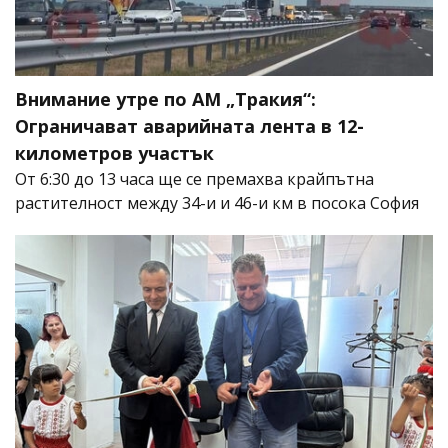
Внимание утре по АМ „Тракия“:
Ограничават аварийната лента в 12-
километров участък
От 6:30 до 13 часа ще се премахва крайпътна
растителност между 34-и и 46-и км в посока София