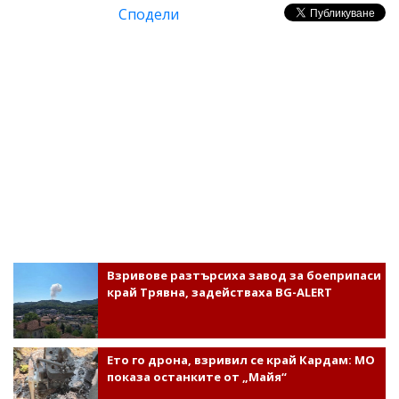
Сподели
Взривове разтърсиха завод за боеприпаси
край Трявна, задействаха BG-ALERT
Ето го дрона, взривил се край Кардам: МО
показа останките от „Майя“