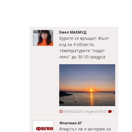
Емел МАХМУД
Бурите се връщат: Жълт
код за 4 области,
температурите "падат
леко" до 30-35 градуса
09/08/2026, Неделя 08:07
1
Флагман.БГ
Флиртът не е интервю за