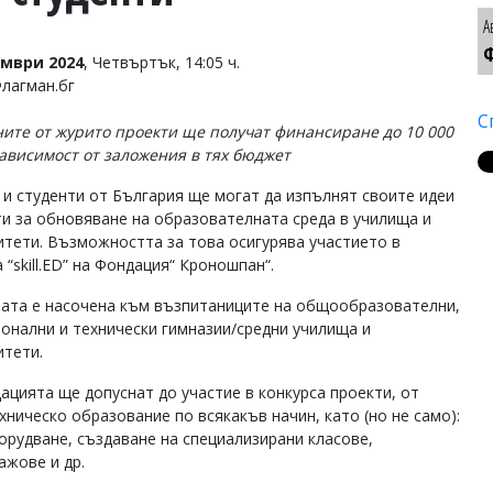
А
Ф
омври 2024
, Четвъртък, 14:05 ч.
Флагман.бг
С
ите от журито проекти ще получат финансиране до 10 000
зависимост от заложения в тях бюджет
 и студенти от България ще могат да изпълнят своите идеи
ти за обновяване на образователната среда в училища и
итети. Възможността за това осигурява участието в
 “skill.ED” на Фондация“ Кроношпан“.
ата е насочена към възпитаниците на общообразователни,
онални и технически гимназии/средни училища и
итети.
ацията ще допуснат до участие в конкурса проекти, от
ническо образование по всякакъв начин, като (но не само):
орудване, създаване на специализирани класове,
тажове и др.