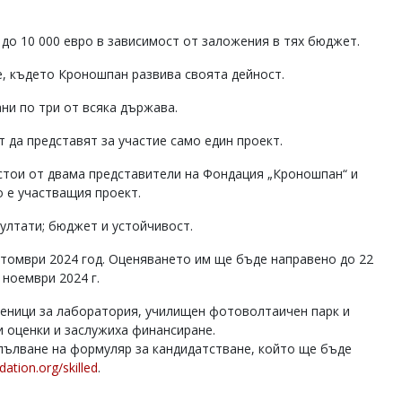
до 10 000 евро в зависимост от заложения в тях бюджет.
е, където Кроношпан развива своята дейност.
ни по три от всяка държава.
 да представят за участие само един проект.
стои от двама представители на Фондация „Кроношпан“ и
о е участващия проект.
зултати; бюджет и устойчивост.
октомври 2024 год. Оценяването им ще бъде направено до 22
 ноември 2024 г.
ченици за лаборатория, училищен фотоволтаичен парк и
и оценки и заслужиха финансиране.
пълване на формуляр за кандидатстване, който ще бъде
tion.org/skilled
.