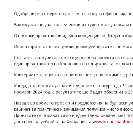
Коментарите
под
Одобрените от журито проекти ще получат финансиране 
статиите
се
В конкурса ще участват ученици и студенти от държавит
въвеждат
от
От всички представени идейни концепции ще бъдат избра
читателите
и
Иноваторите от всяко училище или университет ще могат
редакцията
не
Съставът на журито, което ще оценява проектите, се съ
носи
един представител на Кроношпан от държавата, от коят
отговорност
за
Критериите за оценка са оригиналност; приложимост; ре
тях!
Ако
Кандидатите могат да заявят участие в конкурса до 31 
откриете
ноември 2024 год. а резултатите ще бъдат обявени на 29
обиден
за
вас
Назад във времето проектни предложения на бургаски у
коментар,
кабинет за практически занимания получиха много висок
моля
Проектите се подават само и единствено онлайн чрез по
сигнализирайте
достъпен на уебсайта на Фондацията
www.kronospanfounda
ни!