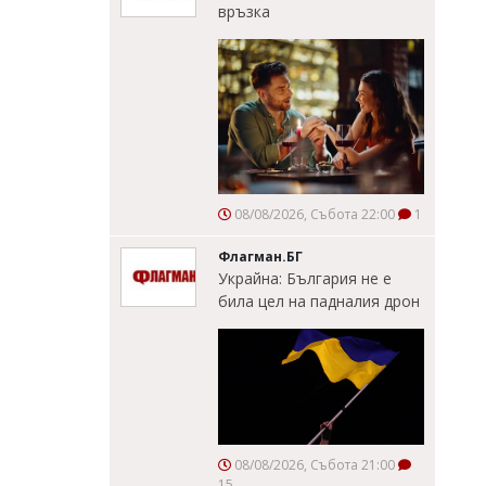
връзка
08/08/2026, Събота 22:00
1
Флагман.БГ
Украйна: България не е
била цел на падналия дрон
08/08/2026, Събота 21:00
15