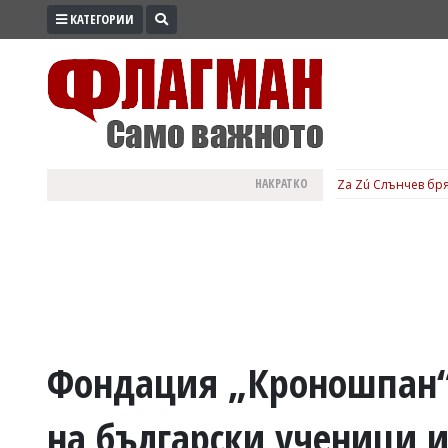
КАТЕГОРИИ
ПРОМО
ЗОНА
ИЗБОРИ
2026
ПРАКТИЧНО
НАКРАТКО
Za Zú Слънчев бря
КУЛТУРА
ЗДРАВЕ
ПОЛИТИКА
ОБЩИНИ
ОБЩЕСТВО
ЛАЙФСТАЙЛ
Фондация „Кроношпан“
ВОЙНАТА
на български ученици 
В