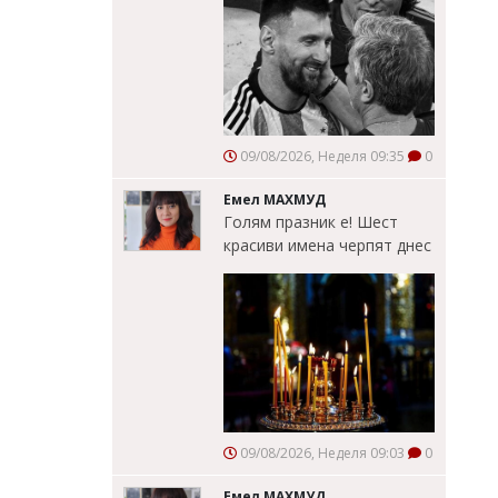
09/08/2026, Неделя 09:35
0
Емел МАХМУД
Голям празник е! Шест
красиви имена черпят днес
09/08/2026, Неделя 09:03
0
Емел МАХМУД