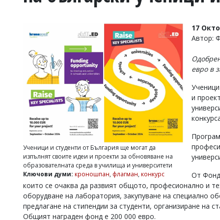
УКРАЙНА
СПОРТ
17 Окт
РАЗСЛЕДВАНЕ
Автор: 
БИЗНЕС
Одобрен
ЮГ
евро в 
Ученици
Управители:
и проек
Веселин
Василев,
универс
email:
конкурса
v.vasilev@flagman.bg
Катя
Програм
Касабова,
професи
Ученици и студенти от България ще могат да
еmail:
k.kassabova@flagman.bg
изпълнят своите идеи и проекти за обновяване на
универс
образователната среда в училища и университети
Главен
Ключови думи:
кроношпан
,
флагман
,
конкурс
От Фонд
редактор:
които се очаква да развият общото, професионално и тех
Иван
Колев,
оборудване на лаборатория, закупуване на специално об
email:
предлагане на стипендии за студенти, организиране на с
office@flagman.bg
Общият награден фонд е 200 000 евро.