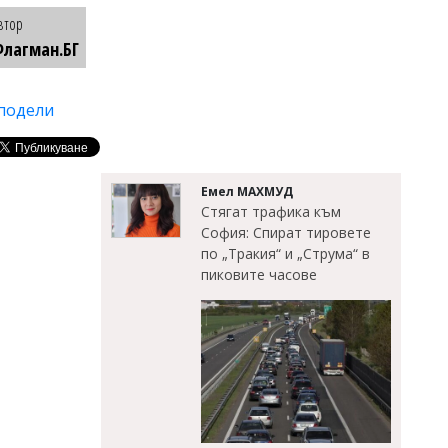
втор
лагман.БГ
подели
Емел МАХМУД
Стягат трафика към
София: Спират тировете
по „Тракия“ и „Струма“ в
пиковите часове