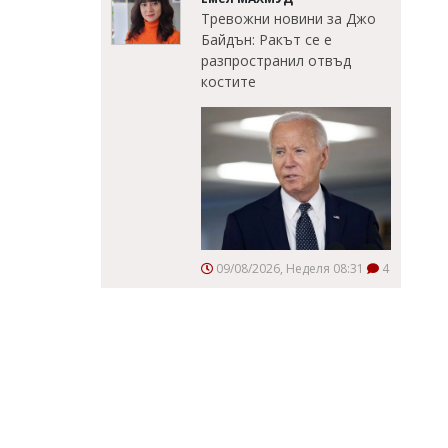
Тревожни новини за Джо
Байдън: Ракът се е
разпространил отвъд
костите
09/08/2026, Неделя 08:31
4