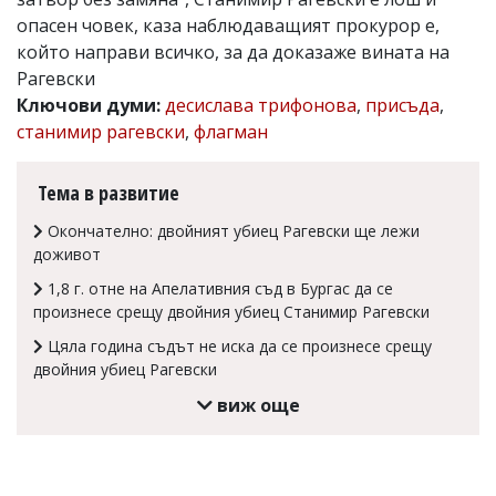
опасен човек, каза наблюдаващият прокурор е,
Коментарите
под
който направи всичко, за да доказаже вината на
статиите
Рагевски
се
Ключови думи:
десислава трифонова
,
присъда
,
въвеждат
от
станимир рагевски
,
флагман
читателите
и
редакцията
Тема в развитие
не
носи
Окончателно: двойният убиец Рагевски ще лежи
отговорност
доживот
за
тях!
1,8 г. отне на Апелативния съд в Бургас да се
Ако
произнесе срещу двойния убиец Станимир Рагевски
откриете
обиден
Цяла година съдът не иска да се произнесе срещу
за
двойния убиец Рагевски
вас
виж още
коментар,
моля
сигнализирайте
ни!