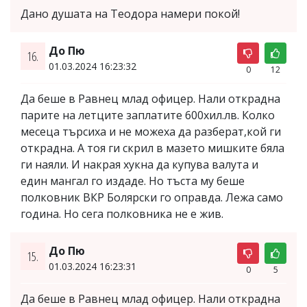
Дано душата на Теодора намери покой!
До Пю
16.
01.03.2024 16:23:32
0
12
Да беше в Равнец млад офицер. Нали открадна
парите на летците заплатите 600хил.лв. Колко
месеца търсиха и не можеха да разберат,кой ги
открадна. А тоя ги скрил в мазето мишките бяла
ги наяли. И накрая хукна да купува валута и
един мангал го издаде. Но тъста му беше
полковник ВКР Болярски го оправда. Лежа само
година. Но сега полковника не е жив.
До Пю
15.
01.03.2024 16:23:31
0
5
Да беше в Равнец млад офицер. Нали открадна