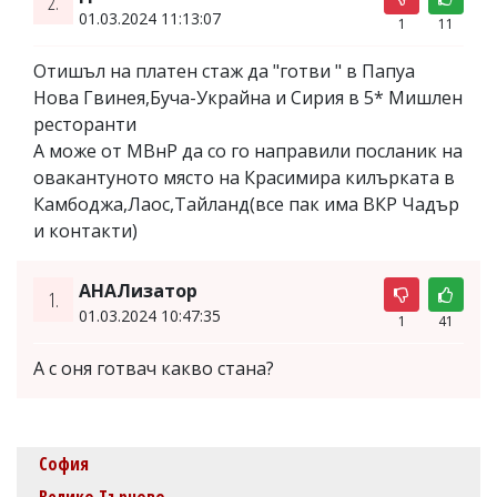
2.
01.03.2024 11:13:07
1
11
Отишъл на платен стаж да "готви " в Папуа
Нова Гвинея,Буча-Украйна и Сирия в 5* Мишлен
ресторанти
А може от МВнР да со го направили посланик на
овакантуното място на Красимира килърката в
Камбоджа,Лаос,Тайланд(все пак има ВКР Чадър
и контакти)
АНАЛизатор
1.
01.03.2024 10:47:35
1
41
А с оня готвач какво стана?
София
Велико Търново