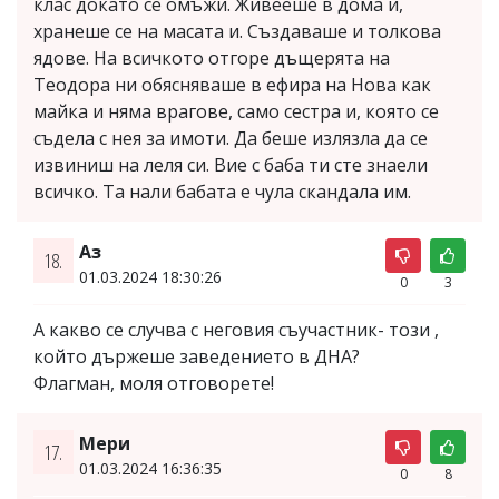
клас докато се омъжи. Живееше в дома и,
хранеше се на масата и. Създаваше и толкова
ядове. На всичкото отгоре дъщерята на
Теодора ни обясняваше в ефира на Нова как
майка и няма врагове, само сестра и, която се
съдела с нея за имоти. Да беше излязла да се
извиниш на леля си. Вие с баба ти сте знаели
всичко. Та нали бабата е чула скандала им.
Аз
18.
01.03.2024 18:30:26
0
3
А какво се случва с неговия съучастник- този ,
който държеше заведението в ДНА?
Флагман, моля отговорете!
Мери
17.
01.03.2024 16:36:35
0
8