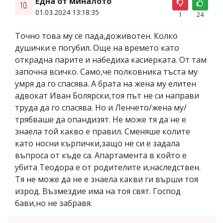
Една от миналото
10.
01.03.2024 13:18:35
1
24
Точно това му се пада,доживотен. Колко
душички е погубил. Още на времето като
открадна парите и набедиха касиерката. От там
започна всичко. Само,че полковника тъста му
умря да го спасява. А брата на жена му елитен
адвокат Иван Болярски,тоя път не си направи
труда да го спасява. Но и Ленчето/жена му/
трябваше да опандизят. Не може тя да не е
знаела той какво е правил. Сменяше колите
като носни кърпички,защо не си е задала
въпроса от къде са. Апартамента в който е
убита Теодора е от родителите и,наследствен.
Тя не може да не е знаела какви ги върши тоя
изрод. Възмездие има на тоя свят. Господ
бави,но не забравя.