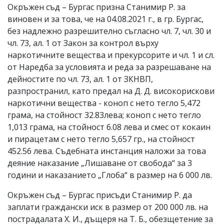
Окръжен съд – Бургас призна Станимир Р. за
виновен и за това, че на 04.08.2021 г., в гр. Бургас,
без надлежно разрешително съгласно чл. 7, чл. 30 и
чл. 73, ал. 1 от Закон за контрол върху
наркотичните вещества и прекурсорите и чл. 1 и сл.
от Наредба за условията и реда за разрешаване на
дейностите по чл. 73, ал. 1 от ЗКНВП,
разпространил, като предал на Д. Д. високорискови
наркотични вещества - коноп с нето тегло 5,472
грама, на стойност 32.83лева; коноп с нето тегло
1,013 грама, на стойност 6.08 лева и смес от кокаин
и пирацетам с нето тегло 5,657 гр., на стойност
452.56 лева. Съдебната инстанция наложи за това
деяние наказание „Лишаване от свобода“ за 3
години и наказанието „Глоба“ в размер на 6 000 лв.
Окръжен съд – Бургас присъди Станимир Р. да
заплати граждански иск в размер от 200 000 лв. на
пострадалата Х. И., дъщеря на Т. Б., обезщетение за