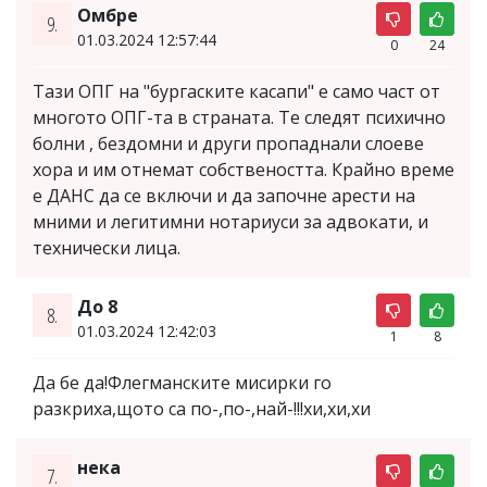
Омбре
9.
01.03.2024 12:57:44
0
24
Тази ОПГ на "бургаските касапи" е само част от
многото ОПГ-та в страната. Те следят психично
болни , бездомни и други пропаднали слоеве
хора и им отнемат собствеността. Крайно време
е ДАНС да се включи и да започне арести на
мними и легитимни нотариуси за адвокати, и
технически лица.
До 8
8.
01.03.2024 12:42:03
1
8
Да бе да!Флегманските мисирки го
разкриха,щото са по-,по-,най-!!!хи,хи,хи
нека
7.