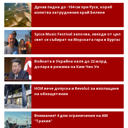
Дунав падна до -104 см при Русе, кораб
изпитва затруднения край Белене
Spice Music Festival започва, звезди от цял
свят се събират на Морската гара в Бургас
Войната в Украйна наля до 22 млрд.
долара в режима на Ким Чен Ун
НОИ вече допуска и Revolut за изплащане
на обезщетения
Внимание! 4 дни ограничения на АМ
"Тракия"