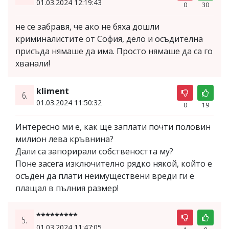
01.03.2024 12:19:43
0
30
не се забравя, че ако не бяха дошли
криминалистите от София, дело и осъдителна
присъда нямаше да има. Просто нямаше да са го
хванали!
kliment
6.
01.03.2024 11:50:32
0
19
Интересно ми е, как ще заплати почти половин
милион лева кръвнина?
Дали са запорирали собствеността му?
Поне засега изключително рядко някой, който е
осъден да плати неимуществени вреди ги е
плащал в пълния размер!
*********
5.
01.03.2024 11:47:05