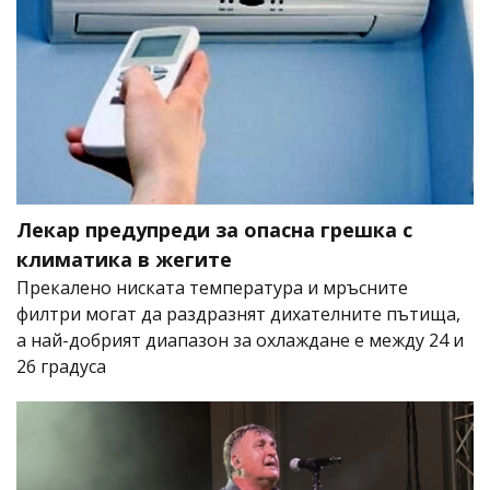
Лекар предупреди за опасна грешка с
климатика в жегите
Прекалено ниската температура и мръсните
филтри могат да раздразнят дихателните пътища,
а най-добрият диапазон за охлаждане е между 24 и
26 градуса