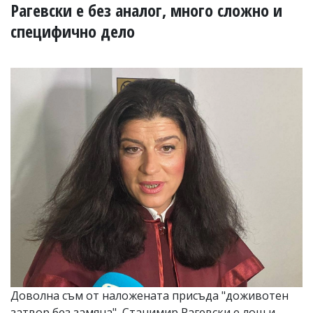
УКРАЙНА
Рагевски е без аналог, много сложно и
СПОРТ
специфично дело
РАЗСЛЕДВАНЕ
БИЗНЕС
ЮГ
Управители:
Веселин
Василев,
email:
v.vasilev@flagman.bg
Катя
Касабова,
еmail:
k.kassabova@flagman.bg
Главен
редактор:
Иван
Колев,
email:
Доволна съм от наложената присъда "доживотен
office@flagman.bg
затвор без замяна", Станимир Рагевски е лош и