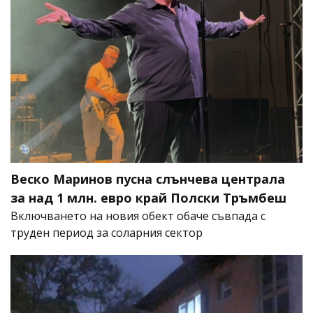
Веско Маринов пусна слънчева централа
за над 1 млн. евро край Полски Тръмбеш
Включването на новия обект обаче съвпада с
труден период за соларния сектор