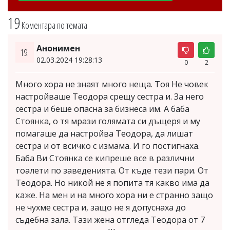
19
Коментара по темата
Анонимен
19.
02.03.2024 19:28:13
0
2
Много хора не знаят много неща. Тоя Не човек
настройваше Теодора срещу сестра и. За него
сестра и беше опасна за бизнеса им. А баба
Стоянка, о тя мрази голямата си дъщеря и му
помагаше да настройва Теодора, да лишат
сестра и от всичко с измама. И го постигнаха.
Баба Ви Стоянка се кипреше все в различни
тоалети по заведенията. От къде тези пари. От
Теодора. Но никой не я попита тя какво има да
каже. На мен и на много хора ни е странно защо
не чухме сестра и, защо не я допуснаха до
съдебна зала. Тази жена отгледа Теодора от 7