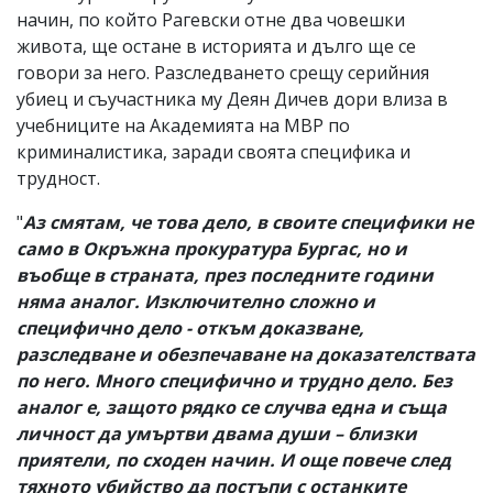
начин, по който Рагевски отне два човешки
живота, ще остане в историята и дълго ще се
говори за него. Разследването срещу серийния
убиец и съучастника му Деян Дичев дори влиза в
учебниците на Академията на МВР по
криминалистика, заради своята специфика и
трудност.
"
Аз смятам, че това дело, в своите специфики не
само в Окръжна прокуратура Бургас, но и
въобще в страната, през последните години
няма аналог. Изключително сложно и
специфично дело - откъм доказване,
разследване и обезпечаване на доказателствата
по него. Много специфично и трудно дело. Без
аналог е, защото рядко се случва една и съща
личност да умъртви двама души – близки
приятели, по сходен начин. И още повече след
тяхното убийство да постъпи с останките