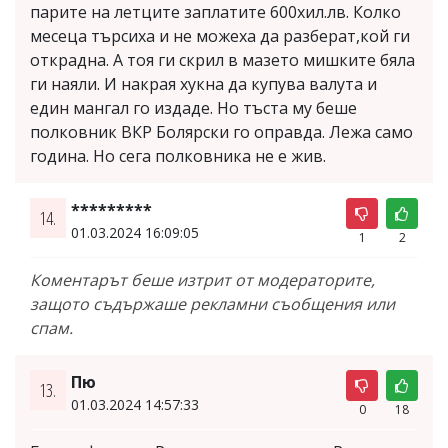
парите на летците заплатите 600хил.лв. Колко
месеца търсиха и не можеха да разберат,кой ги
открадна. А тоя ги скрил в мазето мишките бяла
ги наяли. И накрая хукна да купува валута и
един мангал го издаде. Но тъста му беше
полковник ВКР Болярски го оправда. Лежа само
година. Но сега полковника не е жив.
*********
14.
01.03.2024 16:09:05
1
2
Коментарът беше изтрит от модераторите,
защото съдържаше рекламни съобщения или
спам.
Пю
13.
01.03.2024 14:57:33
0
18