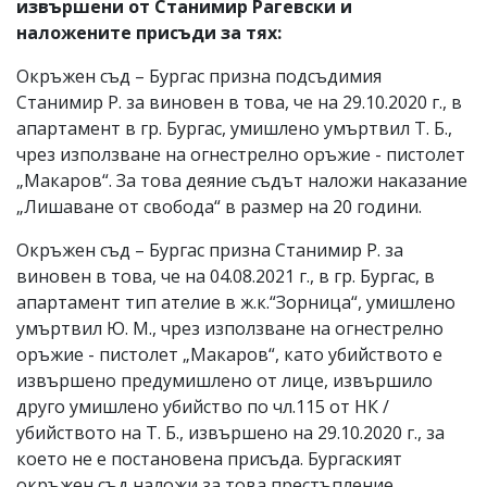
извършени от Станимир Рагевски и
наложените присъди за тях:
Окръжен съд – Бургас призна подсъдимия
Станимир Р. за виновен в това, че нa 29.10.2020 г., в
апартамент в гр. Бургас, умишлено умъртвил Т. Б.,
чрез използване на огнестрелно оръжие - пистолет
„Макаров“. За това деяние съдът наложи наказание
„Лишаване от свобода“ в размер на 20 години.
Окръжен съд – Бургас призна Станимир Р. за
виновен в това, че на 04.08.2021 г., в гр. Бургас, в
апартамент тип ателие в ж.к.“Зорница“, умишлено
умъртвил Ю. М., чрез използване на огнестрелно
оръжие - пистолет „Макаров“, като убийството е
извършено предумишлено от лице, извършило
друго умишлено убийство по чл.115 от НК /
убийството на Т. Б., извършено на 29.10.2020 г., за
което не е постановена присъда. Бургаският
окръжен съд наложи за това престъпление