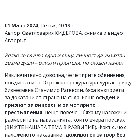
01 Март 2024
, Петък, 10:19 ч.
Автор: Светлозария КИДЕРОВА, снимка и видео:
Авторът
Рядко се случва една и съща личност да умъртви
двама души – близки приятели, по сходен начин
Изключително доволна, че четирите обвинения,
повдигнати от Окръжна прокуратура Бургас срещу
бизнесмена Станимир Рагевски, бяха възприети
за доказани от страна на съда. Беше
осъден и
признат за виновен и за четирите
престъпления
, нещо повече – бяха му наложени
размерите на наказанията, които вчера поисках
(ВИЖТЕ НАШАТА ТЕМА В РАЗВИТИЕ). Факт е, че с
наложеното наказание „
доживотен затвор без