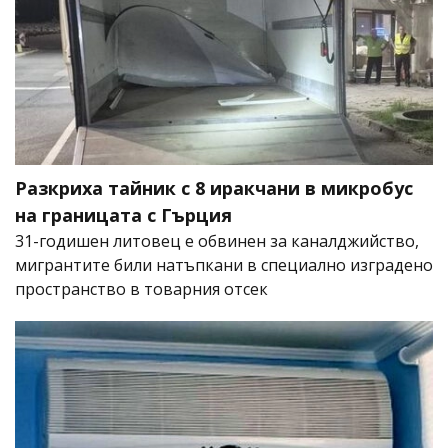
Разкриха тайник с 8 иракчани в микробус
на границата с Гърция
31-годишен литовец е обвинен за каналджийство,
мигрантите били натъпкани в специално изградено
пространство в товарния отсек