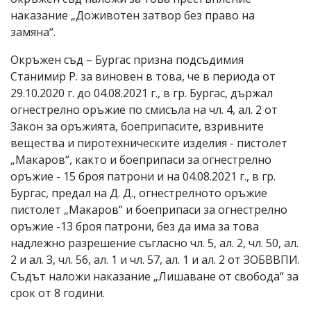
наказание „Доживотен затвор без право на
замяна“.
Окръжен съд – Бургас призна подсъдимия
Станимир Р. за виновен в това, че в периода от
29.10.2020 г. до 04.08.2021 г., в гр. Бургас, държал
огнестрелно оръжие по смисъла на чл. 4, ал. 2 от
Закон за оръжията, боеприпасите, взривните
вещества и пиротехническите изделия - пистолет
„Макаров“, както и боеприпаси за огнестрелно
оръжие - 15 броя патрони и на 04.08.2021 г., в гр.
Бургас, предал на Д. Д., огнестрелното оръжие
пистолет „Макаров“ и боеприпаси за огнестрелно
оръжие -13 броя патрони, без да има за това
надлежно разрешение съгласно чл. 5, ал. 2, чл. 50, ал.
2 и ал. З, чл. 56, ал. 1 и чл. 57, ал. 1 и ал. 2 от ЗОБВВПИ.
Съдът наложи наказание „Лишаване от свобода“ за
срок от 8 години.