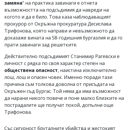
замяна
“ на практика завинаги е отнета
възможността на подсъдимия да навреди на
когото и да е било. Това каза наблюдаващият
прокурор от Окръжна прокуратура Десислава
Трифонова, която направи и невъзможното да
доказаже вината на 58-годишния бургазлия и да го
прати завинаги зад решетките.
Действително подсъдимият Станимир Рагевски е
личност с рядка по своя характер степен на
обществена опасност
, наистина изключително
лош, лош и опасен човек. Именно поради тази
причина съм толкова доволна от присъдата на
Окръжен съд Бургас. Той няма да има възможност
да нарани никого повече и поне малко близките на
пострадалите ще получат покой, допълни още
Трифонова.
Със сигурност бруталните убийства и жестокият