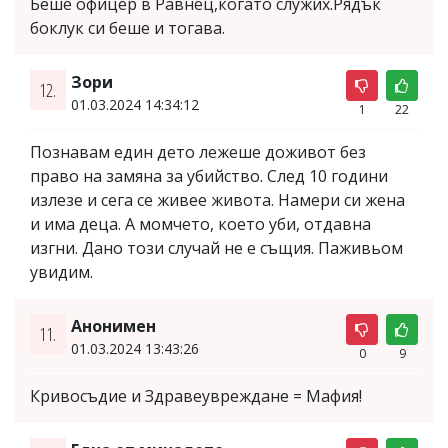
Беше офицер в Равнец,когато служих.Рядък
боклук си беше и тогава.
Зори
12.
01.03.2024 14:34:12
1
22
Познавам един дето лежеше доживот без
право на замяна за убийство. След 10 години
излезе и сега се живее живота. Намери си жена
и има деца. А момчето, което уби, отдавна
изгни. Дано този случай не е същия. Паживьом
увидим.
Анонимен
11.
01.03.2024 13:43:26
0
9
Кривосъдие и Здравеувреждане = Мафия!