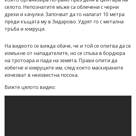
селото. Непознатите мъже са облечени с черни
дрехи и качулки. Започват да го налагат 10 метра
преди къщата му в Зидарово. Удрят го с метална
тръба и юмруци.
На видеото се вижда обаче, че и той се опитва да се
измъкне от нападателите, но се спъва в бордюра
на тротоара и пада на земята. Прави опити да
избегне и юмруците им, след което маскираните
изчезват в неизвестна посока.
Вижте цялото видео: