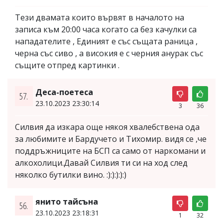
Тези двамата които вървят в началото на
записа към 20:00 часа когато са без качулки са
нападателите , Единият е със същата раница ,
черна със сиво , а високия е с черния анурак със
същите отпред картинки .
Деса-поетеса
57.
23.10.2023 23:30:14
3
36
Силвия да изкара още някоя хвалебствена ода
за любимите и Бардучето и Тихомир. видя се ,че
поддръжниците на БСП са само от наркомани и
алкохолици.Давай Силвия ти си на ход след
няколко бутилки вино. :):):):):)
янито тайсъна
56.
23.10.2023 23:18:31
1
32