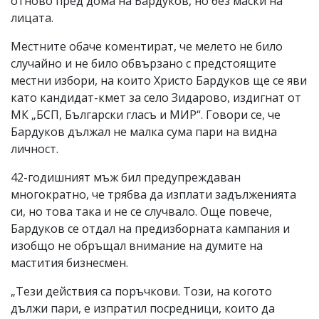
отново пред дома на Бардуков, но без маски на
лицата.
Местните обаче коментират, че мелето не било
случайно и не било обвързано с предстоящите
местни избори, на които Христо Бардуков ще се яви
като кандидат-кмет за село Зидарово, издигнат от
МК „БСП, Български гласъ и МИР“. Говори се, че
Бардуков дължал не малка сума пари на видна
личност.
42-годишният мъж бил предупреждаван
многократно, че трябва да изплати задълженията
си, но това така и не се случвало. Още повече,
Бардуков се отдал на предизборната кампания и
изобщо не обръщал внимание на думите на
мастития бизнесмен.
„Тези действия са поръчкови. Този, на когото
дължи пари, е изпратил посредници, които да