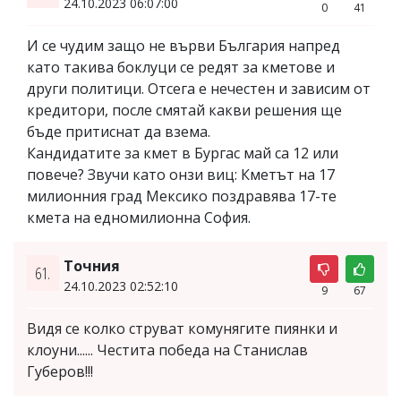
24.10.2023 06:07:00
0
41
И се чудим защо не върви България напред
като такива боклуци се редят за кметове и
други политици. Отсега е нечестен и зависим от
кредитори, после смятай какви решения ще
бъде притиснат да взема.
Кандидатите за кмет в Бургас май са 12 или
повече? Звучи като онзи виц: Кметът на 17
милионния град Мексико поздравява 17-те
кмета на едномилионна София.
Точния
61.
24.10.2023 02:52:10
9
67
Видя се колко струват комунягите пиянки и
клоуни...... Честита победа на Станислав
Губеров!!!