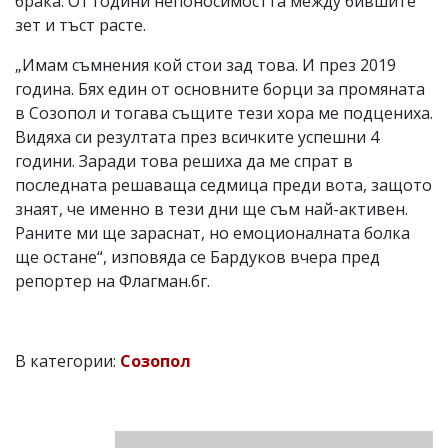
брака. От години непоносимостта между бившите
зет и тъст расте.
„Имам съмнения кой стои зад това. И през 2019
година. Бях един от основните борци за промяната
в Созопол и тогава същите тези хора ме подцениха.
Видяха си резултата през всичките успешни 4
години. Заради това решиха да ме спрат в
последната решаваща седмица преди вота, защото
знаят, че именно в тези дни ще съм най-активен.
Раните ми ще зараснат, но емоционалната болка
ще остане“, изповяда се Бардуков вчера пред
репортер на Флагман.бг.
В категории:
Созопол