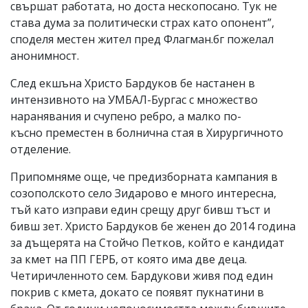
свършат работата, но доста нескопосано. Тук не
става дума за политически страх като опонент”,
споделя местен жител пред Флагман.бг пожелал
анонимност.
След екшъна Христо Бардуков бе настанен в
интензивното на УМБАЛ-Бургас с множество
наранявания и счупено ребро, а малко по-
късно преместен в болнична стая в Хирургичното
отделение.
Припомняме още, че предизборната кампания в
созополското село Зидарово е много интересна,
тъй като изправи един срещу друг бивш тъст и
бивш зет. Христо Бардуков бе женен до 2014 година
за дъщерята на Стойчо Петков, който е кандидат
за кмет на ПП ГЕРБ, от която има две деца.
Четиричленното сем. Бардукови живя под един
покрив с кмета, докато се появят пукнатини в