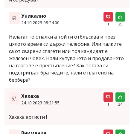
Уникално
68.
24.10.2023 08:24:00
1
35
Налагат го с палки а той ги отблъсква и през
цялото време си държи телефона. Или палките
са от сварени спагети или тоя кандидат е
железен човек. Нали купуването и продаването
на гласове е престъпление? Как тогава ги
подстригват братчедите, нали е платено на
бербера?
Хахаха
67.
24.10.2023 08:21:55
1
24
Хахаха артисти !
Внимание