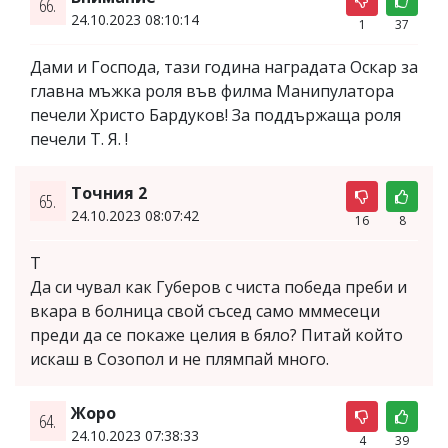
66.
24.10.2023 08:10:14
1
37
Дами и Господа, тази година наградата Оскар за
главна мъжка роля във филма Манипулатора
печели Христо Бардуков! За поддържаща роля
печели Т. Я. !
Точния 2
65.
24.10.2023 08:07:42
16
8
Т
Да си чувал как Губеров с чиста победа преби и
вкара в болница свой съсед само мммесеци
преди да се покаже целия в бяло? Питай който
искаш в Созопол и не плямпай много.
Жоро
64.
24.10.2023 07:38:33
4
39