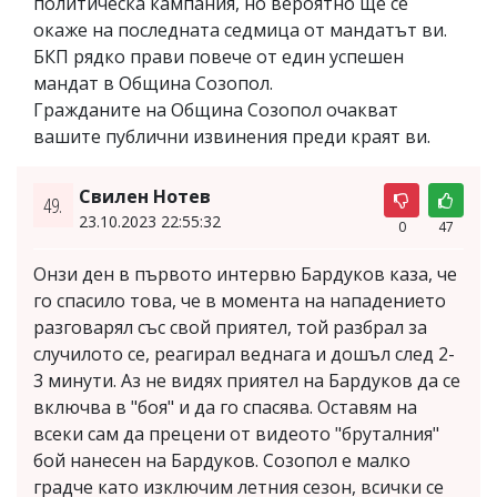
политическа кампания, но вероятно ще се
окаже на последната седмица от мандатът ви.
БКП рядко прави повече от един успешен
мандат в Община Созопол.
Гражданите на Община Созопол очакват
вашите публични извинения преди краят ви.
Свилен Нотев
49.
23.10.2023 22:55:32
0
47
Онзи ден в първото интервю Бардуков каза, че
го спасило това, че в момента на нападението
разговарял със свой приятел, той разбрал за
случилото се, реагирал веднага и дошъл след 2-
3 минути. Аз не видях приятел на Бардуков да се
включва в "боя" и да го спасява. Оставям на
всеки сам да прецени от видеото "бруталния"
бой нанесен на Бардуков. Созопол е малко
градче като изключим летния сезон, всички се