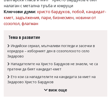
налаган с метална тръба и юмруци
Коментарите
под
Ключови думи:
христо бардуков
,
побой
,
кандидат-
статиите
кмет
,
задължения
,
пари
,
бизнесмен
,
новини от
се
созопол
,
флагман
въвеждат
от
читателите
Тема в развитие
и
редакцията
Индийски сериал, мълчаливи погледи и засечки в
не
носи
коридора – изборният ден в созополското село
отговорност
Зидарово
за
тях!
Нападателите на Христо Бардуков не знаели, че са
Ако
пратени да бият кандидат-кмет
откриете
Ето кои са нападателите на кандидата за кмет на
обиден
за
Зидарово Христо Бардуков
вас
виж още
коментар,
моля
сигнализирайте
ни!