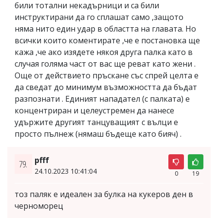
били тотални некадърници и са били
инструктирани да го сплашат само ,защото
няма нито един удар в областта на главата. Но
всички които коментирате ,че е постановка ще
кажа ,че ако изядете някоя друга палка като в
случая голяма част от вас ще реват като жени .
Още от действието пръскане със спрей целта е
да сведат до минимум възможността да бъдат
разпознати . Единият нападател (с палката) е
концентриран и целеустремен да нанесе
удържите другият танцуващият с вълци е
просто пълнеж (нямаш бъдеще като бияч) .
pfff
79.
24.10.2023 10:41:04
0
19
тоз паляк е идеален за булка на кукеров ден в
черноморец