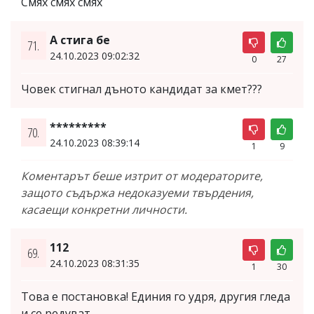
Смях смях смях
А стига бе
71.
24.10.2023 09:02:32
0
27
Човек стигнал дъното кандидат за кмет???
*********
70.
24.10.2023 08:39:14
1
9
Коментарът беше изтрит от модераторите,
защото съдържа недоказуеми твърдения,
касаещи конкретни личности.
112
69.
24.10.2023 08:31:35
1
30
Това е постановка! Единия го удря, другия гледа
и се редуват.