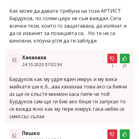
Как може да давате трибуна на този АРТИСТ
бардуков, по голям цирк не съм виждал. Сега
всички тези, които го защитаваха, да излязат и
да се извинят за позицията си, . Но те не са
виновни, клоуна успя да ги заблуди.
Хахахаха
63.
24.10.2023 07:02:34
1
27
Бардуков как му удря един имрук и му вика
майкати ши е..б....ааа хахаххаа това ако са биячи
аз ще се клъстя мюмюн хаса пипе че той
Бурдуков сам ще ги бие ако беше ги запукал то
се вижда ясно как му пере юмрук.така небях се
смял.със сълзи
Пешко
62.