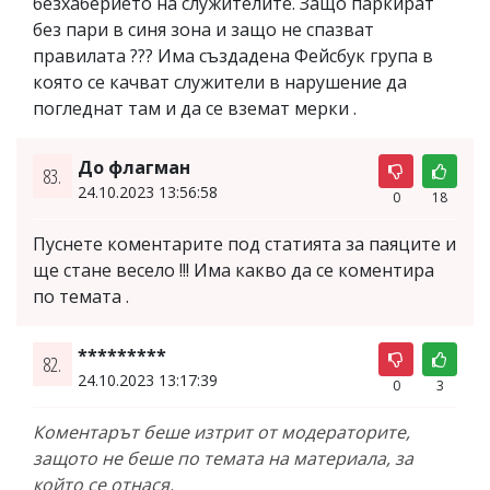
безхаберието на служителите. Защо паркират
без пари в синя зона и защо не спазват
правилата ??? Има създадена Фейсбук група в
която се качват служители в нарушение да
погледнат там и да се вземат мерки .
До флагман
83.
24.10.2023 13:56:58
0
18
Пуснете коментарите под статията за паяците и
ще стане весело !!! Има какво да се коментира
по темата .
*********
82.
24.10.2023 13:17:39
0
3
Коментарът беше изтрит от модераторите,
защото не беше по темата на материала, за
който се отнася.