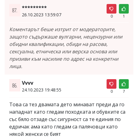
*********
87.
26.10.2023 13:59:07
0
1
Коментарът беше изтрит от модераторите,
защото съдържаше вулгарни, нецензурни или
обидни квалификации, обиди на расова,
сексуална, етническа или верска основа или
призиви към насилие по адрес на конкретни
лица.
Vvvv
86.
24.10.2023 19:48:55
0
7
Това са тез двамата дето минават преди да го
нападнат като гледам походката и обувките са
със бяло отзаде със сигурност са те единия по
едричак ама като гледам са палячовци като
някой женски се бият