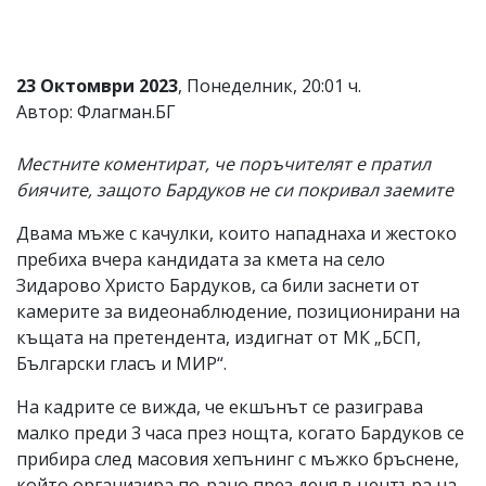
23 Октомври 2023
, Понеделник, 20:01 ч.
Автор: Флагман.БГ
Местните коментират, че поръчителят е пратил
биячите, защото Бардуков не си покривал заемите
Двама мъже с качулки, които нападнаха и жестоко
пребиха вчера кандидата за кмета на село
Зидарово Христо Бардуков, са били заснети от
камерите за видеонаблюдение, позиционирани на
къщата на претендента, издигнат от МК „БСП,
Български гласъ и МИР“.
На кадрите се вижда, че екшънът се разиграва
малко преди 3 часа през нощта, когато Бардуков се
прибира след масовия хепънинг с мъжко бръснене,
който организира по-рано през деня в центъра на