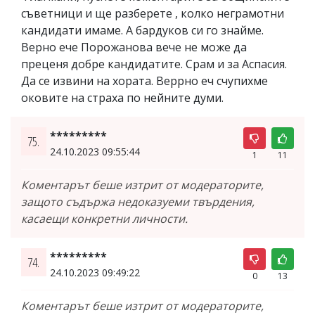
съветници и ще разберете , колко неграмотни
кандидати имаме. А бардуков си го знайме.
Верно ече Порожанова вече не може да
преценя добре кандидатите. Срам и за Аспасия.
Да се извини на хората. Веррно еч счупихме
оковите на страха по нейните думи.
*********
75.
24.10.2023 09:55:44
1
11
Коментарът беше изтрит от модераторите,
защото съдържа недоказуеми твърдения,
касаещи конкретни личности.
*********
74.
24.10.2023 09:49:22
0
13
Коментарът беше изтрит от модераторите,