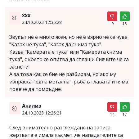
ххх
81.
24.10.2023 12:35:28
9
15
Звукът не е много ясен, но не е вярно че се чува
"Казах не тука", "Казах да снима тука".
Казва "Камерата е тука" или "Камерата снима
тука", с което се опитва да сплаши биячите че са
заснети.
А за това как се бие не разбирам, но ако му
изпраскат една метална тръба в главата и няма
повече да помръдне.
Анализ
80.
24.10.2023 12:26:21
14
17
След внимателно разглеждане на записа
жертвата е имала късмет ,че нападателите са