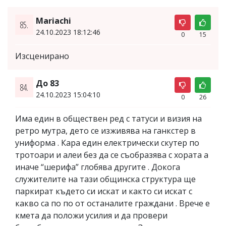
Mariachi
85.
24.10.2023 18:12:46
0
15
Изсценирано
До 83
84.
24.10.2023 15:04:10
0
26
Има един в обществен ред с татуси и визия на
ретро мутра, дето се изживява на ганкстер в
униформа . Кара един електрически скутер по
тротоари и алеи без да се съобразява с хората а
иначе “шерифа” глобява другите . Докога
служителите на тази общинска структура ще
паркират където си искат и както си искат с
какво са по по от останалите граждани . Врече е
кмета да положи усилия и да провери