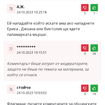
A.Ж.
78.
24.10.2023 10:25:18
5
1
Ей нападайте който искате ама ако нападнете
Ерика , Джоана или Виктолия ще ядете
паламарката мърши .
*********
77.
24.10.2023 10:15:51
0
26
Коментарът беше изтрит от модераторите,
защото не беше по темата на материала, за
който се отнася.
стойчо
76.
24.10.2023 10:03:02
0
18
Флагмани, пуснете коментарите за общинските