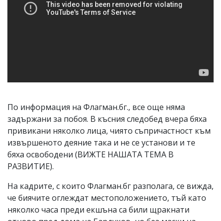
По информация на Флагман.бг., все още няма
задържани за побоя. В късния следобед вчера бяха
привикани няколко лица, чиято съпричастност към
извършеното деяние така и не се установи и те
бяха освободени (ВИЖТЕ НАШАТА ТЕМА В
РАЗВИТИЕ).
На кадрите, с които Флагман.бг разполага, се вижда,
че биячите оглеждат местоположението, тъй като
няколко часа преди екшъна са били щракнати