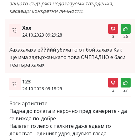
защото съдържа недоказуеми твърдения,
касаещи конкретни личности.
Xxx
73.
24.10.2023 09:29:28
3
26
Хахахахаха еййййй убиха го от бой хахаха Как
ще има задържан,като това ОЧЕВАДНО е баси
театъра хахах
123
72.
24.10.2023 09:18:29
2
27
Баси артистите.
Падна до колата и нарочно пред камерите - да
се вижда по-добре.
Налагат го леко с палките даже едвам го
докосват... единият удря, другият гледа .......