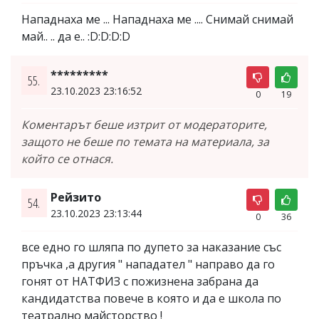
Нападнаха ме ... Нападнаха ме .... Снимай снимай
май.. .. да е.. :D:D:D:D
*********
55.
23.10.2023 23:16:52
0
19
Коментарът беше изтрит от модераторите,
защото не беше по темата на материала, за
който се отнася.
Рейзито
54.
23.10.2023 23:13:44
0
36
все едно го шляпа по дупето за наказание със
пръчка ,а другия " нападател " направо да го
гонят от НАТФИЗ с пожизнена забрана да
кандидатства повече в която и да е школа по
театрално майсторство !