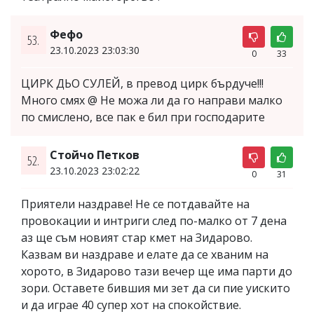
Фефо
53.
23.10.2023 23:03:30
0
33
ЦИРК ДЬО СУЛЕЙ, в превод цирк бърдуче!!!
Много смях @ Не можа ли да го направи малко
по смислено, все пак е бил при господарите
Стойчо Петков
52.
23.10.2023 23:02:22
0
31
Приятели наздраве! Не се потдавайте на
провокации и интриги след по-малко от 7 дена
аз ще съм новият стар кмет на Зидарово.
Казвам ви наздраве и елате да се хваним на
хорото, в Зидарово тази вечер ще има парти до
зори. Оставете бившия ми зет да си пие уискито
и да играе 40 супер хот на спокойствие.