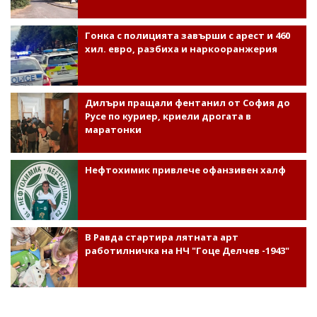
Гонка с полицията завърши с арест и 460
хил. евро, разбиха и наркооранжерия
Дилъри пращали фентанил от София до
Русе по куриер, криели дрогата в
маратонки
Нефтохимик привлече офанзивен халф
В Равда стартира лятната арт
работилничка на НЧ "Гоце Делчев -1943"