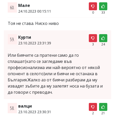
Мале
60.
24.10.2023 00:15:11
0
33
Тоя не става. Ниско ниво
Курти
59.
23.10.2023 23:31:39
3
24
Или биячите са пратени само да го
сплашат(като се загледаме във
професионализма им най-вероятно от някой
опонент в селото)или и биячи не останаха в
България.Жалко аз от биячи разбирам да му
извадят зъбите да му залепят носа на бузата и
да говори с преводач.
валци
58.
23.10.2023 23:30:31
2
21