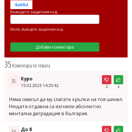
Въведете защитния код:
Моля, въведете защитния код
35
Коментара по темата
Куро
35.
15.02.2023 14:25:42
0
3
Няма смисъл да му слагате кръпки на тоя шинел.
Нещата отдавна са изгнили абсолютно
ментална деградация в българия.
До 8
34.