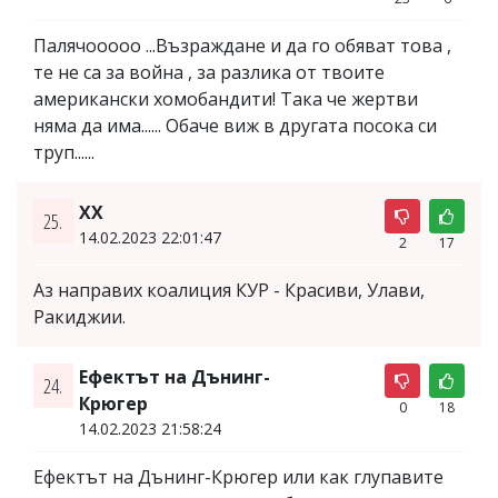
Палячооооо ...Възраждане и да го обяват това ,
те не са за война , за разлика от твоите
американски хомобандити! Така че жертви
няма да има...... Обаче виж в другата посока си
труп......
ХХ
25.
14.02.2023 22:01:47
2
17
Аз направих коалиция КУР - Красиви, Улави,
Ракиджии.
Ефектът на Дънинг-
24.
Крюгер
0
18
14.02.2023 21:58:24
Ефектът на Дънинг-Крюгер или как глупавите