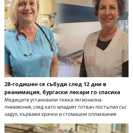
28-годишен се събуди след 12 дни в
реанимация, бургаски лекари го спасиха
Медиците установили тежка легионелна
пневмония, след като младият готвач постъпил със
задух, кървави храчки и стомашни оплаквания