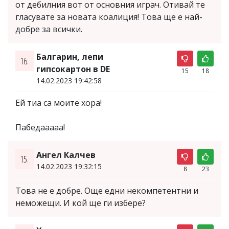
от дебилния вот от основния играч. Отивай те
гласувате за новата коалиция! Това ще е най-
добре за всички.
Балгарин, лепи
16.
гипсокартон в DE
15
18
14.02.2023 19:42:58
Ей тиа са моите хора!
Пабедааааа!
Ангел Калчев
15.
14.02.2023 19:32:15
8
23
Това не е добре. Още едни некомпетентни и
неможещи. И кой ще ги избере?