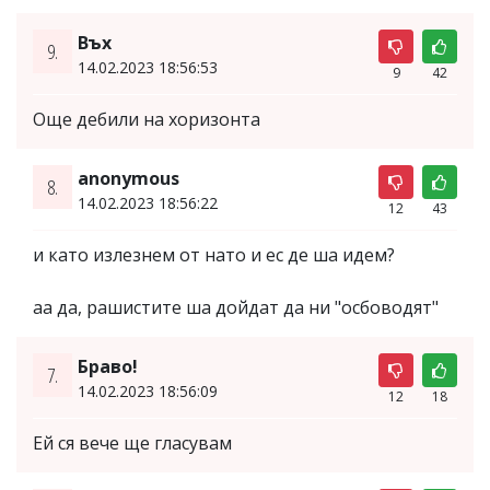
Въх
9.
14.02.2023 18:56:53
9
42
Още дебили на хоризонта
anonymous
8.
14.02.2023 18:56:22
12
43
и като излезнем от нато и ес де ша идем?
аа да, рашистите ша дойдат да ни "осбоводят"
Браво!
7.
14.02.2023 18:56:09
12
18
Ей ся вече ще гласувам