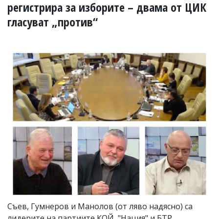
УКРАЙНА
регистрира за изборите – двама от ЦИК
СПОРТ
гласуват „против“
РАЗСЛЕДВАНЕ
БИЗНЕС
ЮГ
Управители:
Веселин
Василев,
email:
v.vasilev@flagman.bg
Катя
Касабова,
еmail:
k.kassabova@flagman.bg
Главен
редактор:
Иван
Колев,
email:
Съев, Гумнеров и Манолов (от ляво надясно) са
office@flagman.bg
лидерите на партиите КОЙ, "Нация" и БТР