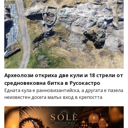
Археолози откриха две кули и 18 стрели от
средновековна битка в Русокастро
Едната кула е ранновизантийска, а другата е пазела
неизвестен досега малък вход в крепостта