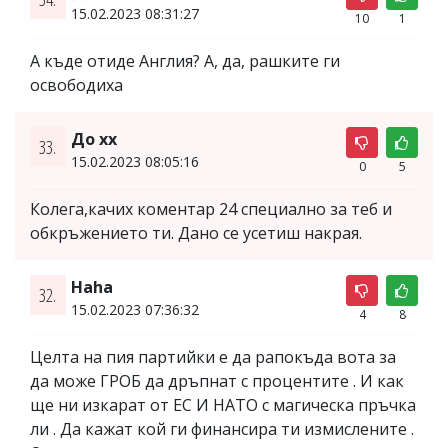
15.02.2023 08:31:27
10
1
А къде отиде Англия? А, да, рашките ги
освободиха
До хх
33.
15.02.2023 08:05:16
0
5
Колега,качих коментар 24 специално за теб и
обкръжението ти. Дано се усетиш накрая.
Haha
32.
15.02.2023 07:36:32
4
8
Целта на пия партийки е да рапокъда вота за
да може ГРОБ да дръпнат с процентите . И как
ще ни изкарат от ЕС И НАТО с магическа пръчка
ли . Да кажат кой ги финансира ти измислените .