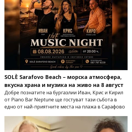
SOLÈ Sarafovo Beach – морска атмосфера,
вкусна храна и музика на живо на 8 август
Добре познатите на бургазлии Иван, Крис и Кирил
от Piano Bar Neptune ще гостуват тази събота в
едно от най-приятните места на плажа в Сарафово