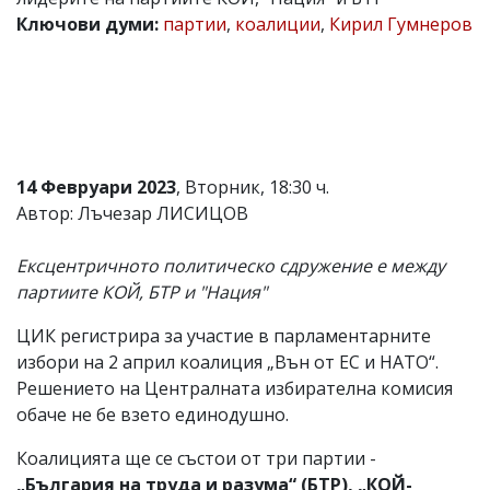
Ключови думи:
партии
,
коалиции
,
Кирил Гумнеров
Коментарите
под
статиите
се
въвеждат
от
читателите
и
редакцията
14 Февруари 2023
, Вторник, 18:30 ч.
не
Автор: Лъчезар ЛИСИЦОВ
носи
отговорност
за
Ексцентричното политическо сдружение е между
тях!
партиите КОЙ, БТР и "Нация"
Ако
откриете
ЦИК регистрира за участие в парламентарните
обиден
за
избори на 2 април коалиция „Вън от ЕС и НАТО“.
вас
Решението на Централната избирателна комисия
коментар,
обаче не бе взето единодушно.
моля
сигнализирайте
Коалицията ще се състои от три партии -
ни!
„България на труда и разума“ (БТР), „КОЙ-