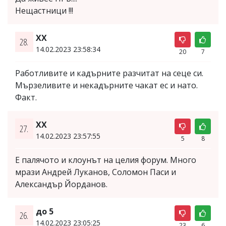
Нещастници !!!
ХХ
28.
14.02.2023 23:58:34
20
7
Работливите и кадърните разчитат на сеце си.
Мързеливите и некадърните чакат ес и нато.
Факт.
ХХ
27.
14.02.2023 23:57:55
5
8
Е палячото и клоунът на целия форум. Много
мрази Андрей Луканов, Соломон Паси и
Александър Йорданов.
до 5
26.
14.02.2023 23:05:25
23
6