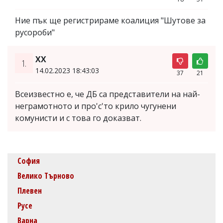
Ние пък ще регистрираме коалиция "Шутове за
русороби"
XX
1.
14.02.2023 18:43:03
37
21
Всеизвестно е, че ДБ са представители на най-
неграмотното и про'с'то крило чугунени
комунисти и с това го доказват.
София
Велико Търново
Плевен
Русе
Варна