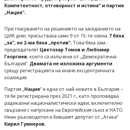
Компетентност, отговорност и истина“ и партия
„Нация“.
При гласуването на решението на заседанието на
ЦИК днес присъстваха само 9 от 15-те члена.
7 бяха
„за“, но 2-ма бяха „против“.
Това бяха зам.-
председателят
Цветозар Томов и Любомир
Георгиев
, които са излъчени от „Демократична
България“.
Двамата не изложиха аргументи
срещу регистрацията на иначе ексцентричната
коалиция.
Партия „
Нация
“ е една от най-новите в България –
тя бе регистрирана през 2021 г., като проповядва
радикални националистически идеи, включително
свързани с напускане на Европейския съюз и НАТО.
Неин ръководител е бившият депутат от „Атака“
Кирил Гумнеров.