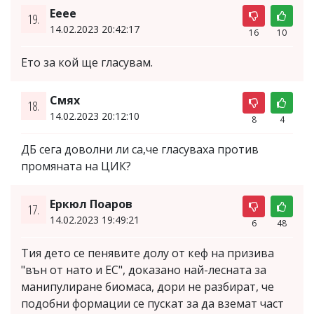
Ееее
19.
14.02.2023 20:42:17
16
10
Ето за кой ще гласувам.
Смях
18.
14.02.2023 20:12:10
8
4
ДБ сега доволни ли са,че гласуваха против
промяната на ЦИК?
Еркюл Поаров
17.
14.02.2023 19:49:21
6
48
Тия дето се пенявите долу от кеф на призива
"вън от нато и ЕС", доказано най-лесната за
манипулиране биомаса, дори не разбират, че
подобни формации се пускат за да вземат част