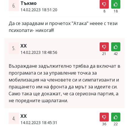
Тъкмо
6.
14.02.2023 18:51:20
8
18
Да се зарадвам и прочетох "Атака" нееее с тези
психопати- никога!!!
XX
5.
14.02.2023 18:48:56
21
42
Възраждане задължително трябва да включат в
програмата си за управление точка за
мобилизация на членовете си и симпатизанти и
пращането им на фронта да мрът за идеите си.
Само така ще докажат, че са сериозна партия, а
не поредните шарлатани.
ХХ
4.
14.02.2023 18:45:31
36
22