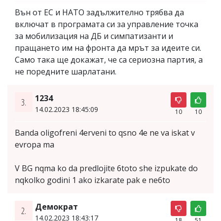
Вън от ЕС и НАТО задължително трябва да
включат в програмата си за управление точка
за мобилизация на ДБ и симпатизанти и
пращането им на фронта да мрът за идеите си.
Само така ще докажат, че са сериозна партия, а
не поредните шарлатани.
1234
3.
14.02.2023 18:45:09
10
10
Banda oligofreni 4erveni to qsno 4e ne va iskat v
evropa ma
V BG nqma ko da predlojite 6toto she izpukate do
nqkolko godini 1 ako izkarate pak e ne6to
Демократ
2.
14.02.2023 18:43:17
18
51