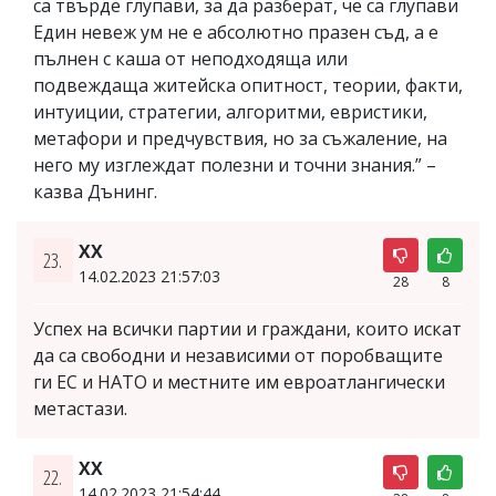
са твърде глупави, за да разберат, че са глупави
Един невеж ум не е абсолютно празен съд, а е
пълнен с каша от неподходяща или
подвеждаща житейска опитност, теории, факти,
интуиции, стратегии, алгоритми, евристики,
метафори и предчувствия, но за съжаление, на
него му изглеждат полезни и точни знания.” –
казва Дънинг.
ХХ
23.
14.02.2023 21:57:03
28
8
Успех на всички партии и граждани, които искат
да са свободни и независими от поробващите
ги ЕС и НАТО и местните им евроатлангически
метастази.
XX
22.
14.02.2023 21:54:44