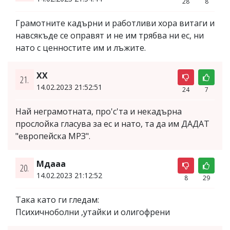
28
8
Грамотните кадърни и работливи хора витаги и
навсякъде се оправят и не им трябва ни ес, ни
нато с ценностите им и лъжите.
ХХ
21.
14.02.2023 21:52:51
24
7
Най неграмотната, про'с'та и некадърна
прослойка гласува за ес и нато, та да им ДАДАТ
"европейска МРЗ".
Мдааа
20.
14.02.2023 21:12:52
8
29
Така като ги гледам:
Психичноболни ,утайки и олигофрени