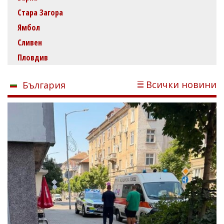
Стара Загора
Ямбол
Сливен
Пловдив
Всички новини
България