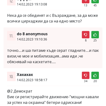
12.
14.02.2023 19:13:08
13
45
Нека да се обединят и с Възраждане, за да може
всички циркаджии да са на едно място?
do 8 anonymous
11.
14.02.2023 19:10:36
8
25
точно.....и ша питаме къде серат гладните.....и пак
визи,че мое и мобилизация....ама иди ,че
обяснявай на каскетите......
Хахахах
10.
14.02.2023 18:58:17
34
20
@2 Демократ
Вие си регистрирайте движение-"мощни кавали
за успех на окраина" бетери одрискани!