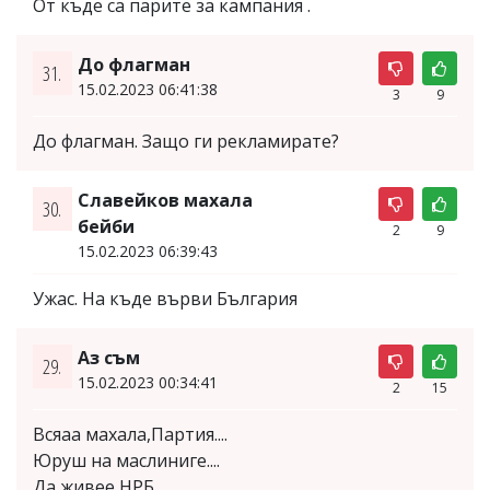
От къде са парите за кампания .
До флагман
31.
15.02.2023 06:41:38
3
9
До флагман. Защо ги рекламирате?
Славейков махала
30.
бейби
2
9
15.02.2023 06:39:43
Ужас. На къде върви България
Аз съм
29.
15.02.2023 00:34:41
2
15
Всяаа махала,Партия....
Юруш на маслиниге....
Да живее НРБ....