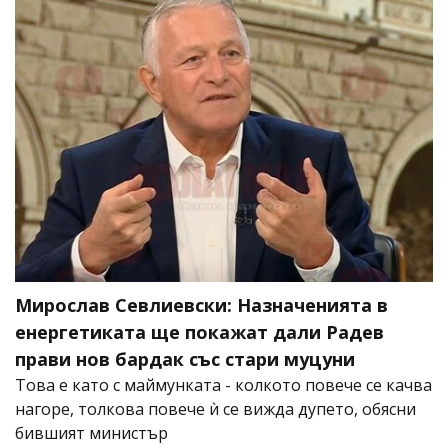
Мирослав Севлиевски: Назначенията в
енергетиката ще покажат дали Радев
прави нов бардак със стари муцуни
Това е като с маймунката - колкото повече се качва
нагоре, толкова повече ѝ се вижда дупето, обясни
бившият министър