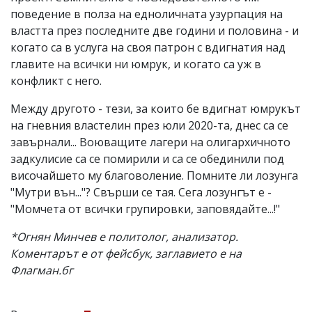
поведение в полза на едноличната узурпация на
властта през последните две години и половина - и
когато са в услуга на своя патрон с вдигнатия над
главите на всички ни юмрук, и когато са уж в
конфликт с него.
Между другото - тези, за които бе вдигнат юмрукът
на гневния властелин през юли 2020-та, днес са се
завърнали... Воюващите лагери на олигархичното
задкулисие са се помирили и са се обединили под
височайшето му благоволение. Помните ли лозунга
"Мутри вън..."? Свърши се тая. Сега лозунгът е -
"Момчета от всички групировки, заповядайте...!"
*Огнян Минчев е политолог, анализатор.
Коментарът е от фейсбук, заглавието е на
Флагман.бг