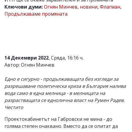
Ключови думи:
Огнян Минчев
,
новини
,
Флагман
,
Коментарите
под
Продължаваме промяната
статиите
се
въвеждат
от
читателите
и
редакцията
не
14 Декември 2022
, Сряда, 16:16 ч.
носи
Автор: Огнян Минчев
отговорност
за
тях!
Едно е сигурно - продължаващата без изгледи за
Ако
разрешаване политическа криза в България налива
откриете
обиден
вода само в една мелница - в мелницата на
за
разрастващата се еднолична власт на Румен Радев.
вас
Честито
коментар,
моля
сигнализирайте
Проектокабинетът на Габровски не мина - до
ни!
голяма степен очаквано. Вместо да се опитат да