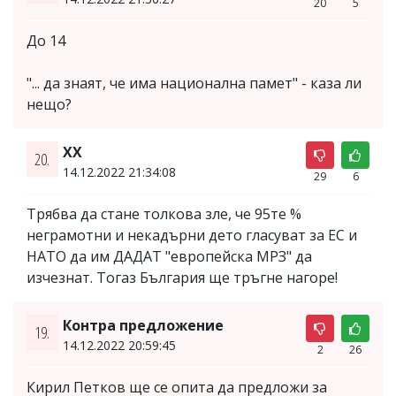
20
5
До 14
"... да знаят, че има национална памет" - каза ли
нещо?
XX
20.
14.12.2022 21:34:08
29
6
Трябва да стане толкова зле, че 95те %
неграмотни и некадърни дето гласуват за ЕС и
НАТО да им ДАДАТ "европейска МРЗ" да
изчезнат. Тогаз България ще тръгне нагоре!
Контра предложение
19.
14.12.2022 20:59:45
2
26
Кирил Петков ще се опита да предложи за