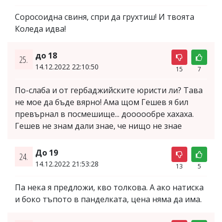
Соросоидна свиня, спри да грухтиш! И твоята
Коледа идва!
до 18
25.
14.12.2022 22:10:50
15
7
По-слаба и от гербаджийските юристи ли? Тава
не мое да бъде вярно! Ама щом Гешев я бил
превърнал в посмешище... доооообре хахаха.
Гешев не знам дали знае, че нищо не знае
До 19
24.
14.12.2022 21:53:28
13
5
Па нека я предложи, кво толкова. А ако натиска
и боко тъпото в панделката, цена няма да има.