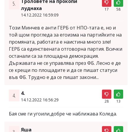
Троловете на прокопи
5.
луднаха
17
58
14.12.2022 16:59:09
Този Минчев е анти ГЕРБ от НПО-тата е, но и
той щом прогледа за егоизма на партийките на
промяната, работата е наистина много зле!
ГЕРБ са единствената отговорна партия. Всички
останали са за площадна демокрация.
Държавата не се управлява през ФБ. Лесно е де
се крещи по площадите и да се пишат статуси
във ФБ. Трудно е да се пишат закони...
4.
4.
14.12.2022 16:56:29
28
13
Бая сме ги угоили,добре че наближава Коледа.
Яша
3.