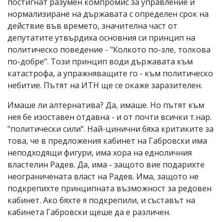
постигнат разумен компромис за управление и
нормализиране на държавата с определен срок на
действие във времето, значителна част от
депутатите утвърдиха основния си принцип на
политическо поведение - "Колкото по-зле, толкова
по-добре". Този принцип води държавата към
катастрофа, а упражняващите го - към политическо
небитие. Пътят на ИТН ще се окаже заразителен.
Имаше ли алтернатива? Да, имаше. Но пътят към
нея бе изоставен отдавна - и от почти всички т.нар.
"политически сили". Най-цинични бяха критиките за
това, че в предложения кабинет на Габровски има
неподходящи фигури, има хора на едноличния
властелин Радев. Да, има - защото вие подарихте
неограничената власт на Радев. Има, защото не
подкрепихте принципната възможност за редовен
кабинет. Ако бяхте я подкрепили, и съставът на
кабинета Габровски щеше да е различен.