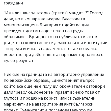
граждани.
"Има ли шанс за втория (третия) мандат...?" Господ
дава, но в кошара не вкарва. Властовата
монополизация в България от действащия
президент достигна до степен на трудна
обратимост. Връщането на публичната власт в
ръцете на колективните демократични институции
- и преди всичко в парламента - е все по-малко
вероятно при действащата парламентарна игра с
нулев резултат.
Ние сме на границата на авторитарно управление
по евразийски образец. Единственият въпрос,
който все още не е получил окончателен отговор е
дали "революционерите" правят всичко това от
глупост и продажна корист, или са съзнателни
марионетки на авторитарния антибългарски
проект. Съмнително е последователното им