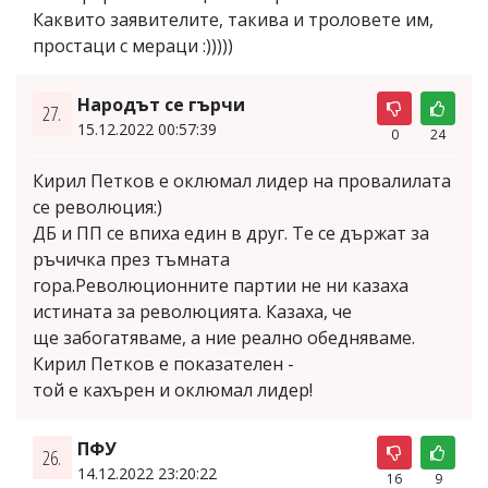
Каквито заявителите, такива и троловете им,
простаци с мераци :)))))
Народът се гърчи
27.
15.12.2022 00:57:39
0
24
Кирил Петков е оклюмал лидер на провалилата
се революция:)
ДБ и ПП се впиха един в друг. Те се държат за
ръчичка през тъмната
гора.Революционните партии не ни казаха
истината за революцията. Казаха, че
ще забогатяваме, а ние реално обедняваме.
Кирил Петков е показателен -
той е кахърен и оклюмал лидер!
ПФУ
26.
14.12.2022 23:20:22
16
9