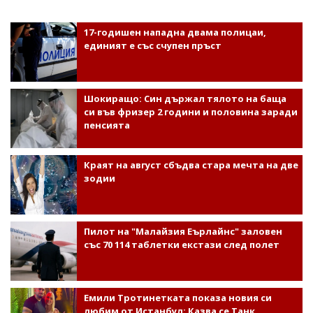
17-годишен нападна двама полицаи,
единият е със счупен пръст
Шокиращо: Син държал тялото на баща
си във фризер 2 години и половина заради
пенсията
Краят на август сбъдва стара мечта на две
зодии
Пилот на "Малайзия Еърлайнс" заловен
със 70 114 таблетки екстази след полет
Емили Тротинетката показа новия си
любим от Истанбул: Казва се Танк