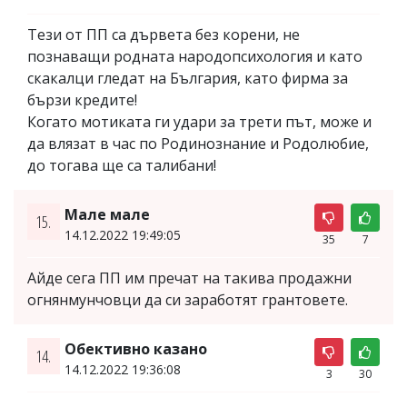
Тези от ПП са дървета без корени, не
познаващи родната народопсихология и като
скакалци гледат на България, като фирма за
бързи кредите!
Когато мотиката ги удари за трети път, може и
да влязат в час по Родинознание и Родолюбие,
до тогава ще са талибани!
Мале мале
15.
14.12.2022 19:49:05
35
7
Айде сега ПП им пречат на такива продажни
огнянмунчовци да си заработят грантовете.
Обективно казано
14.
14.12.2022 19:36:08
3
30