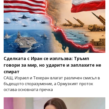
Сделката с Иран се изплъзва: Тръмп
говори за мир, но ударите и заплахите не
спират
САЩ, Израел и Техеран влагат различен смисъл в
бъдещото споразумение, а Ормузкият проток
остава основната пречка