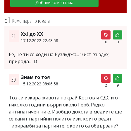
31
Коментара по темата
XxI до XX
31.
17.12.2022 22:48:58
0
0
Ее, не ти се ходи на Бузлуджа... Чист въздух,
природа... :D
Знам го тоя
30.
15.12.2022 08:06:58
2
9
Тоз си изкара живота покрай Костов и СДС и от
няколко години върри около Герб. Рядко
антипатичен ни е. Изобщо докога в медиите ще
се канят партийни политолизи, които редят
тирирамби за партиите, с които са обвързани?