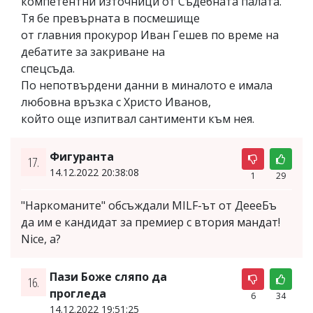
компетентни източници от Съдебната палата.
Тя бе превърната в посмешище
от главния прокурор Иван Гешев по време на
дебатите за закриване на
спецсъда.
По непотвърдени данни в миналото е имала
любовна връзка с Христо Иванов,
който още изпитвал сантименти към нея.
Фигуранта
17.
14.12.2022 20:38:08
1
29
"Наркоманите" обсъждали MILF-ът от ДеееБъ
да им е кандидат за премиер с втория мандат!
Nice, a?
Пази Боже сляпо да
16.
прогледа
6
34
14.12.2022 19:51:25