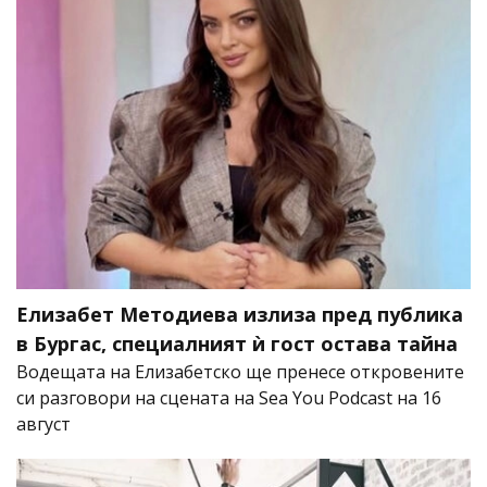
Елизабет Методиева излиза пред публика
в Бургас, специалният ѝ гост остава тайна
Водещата на Елизабетско ще пренесе откровените
си разговори на сцената на Sea You Podcast на 16
август