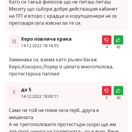
Като си такъв филосов що не питаш питаш
Меситу що събори добре действащия кабинет
на ПП и второ с крадци и корупционери не се
преговаря сега изясни ли те си.
Херо повлича крака
10.
14.12.2022 18:16:55
4
45
Заминава си, взема като ръчен багаж
Киро,Кокорко,Лорер и цялата многополова,
протестерска паплач!
до 5
9.
14.12.2022 18:00:11
5
40
Само че той не плюе сега герб...друга е
мишената.
А че третополовите протестъри скоро ще им
дръпнат шнура на тоалетната - то е ясно. Вече