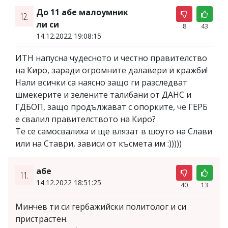
До 11 абе малоумник
12.
ли си
8
43
14.12.2022 19:08:15
ИТН напусна чудесното и честно правителство
на Киро, заради огромните далавери и кражби!
Нали всички са наясно защо ги разследват
шмекерите и зелените талибани от ДАНС и
ГДБОП, защо продължават с опорките, че ГЕРБ
е свалил правителството на Киро?
Те се самосвалиха и ще влязат в шоуто на Слави
или на Ставри, зависи от късмета им :)))))
абе
11.
14.12.2022 18:51:25
40
13
Минчев ти си гербажийски политолог и си
пристрастен.