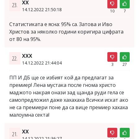
XX
23.
14.12.2022 21:50:18
10
7
Статистиката е ясна: 95% са. Затова и Иво
Христов за няколко години коригира цифрата
от 80 на 95%.
XXX
22.
14.12.2022 21:44:04
3
27
ПП И ДБ ще се избият кой да предлагат за
премиер! Лена мустака после гнома христо
маджото накрая онази зад щанда руди гела се
самопредложил даже хахахаха Всички искат ако
не са премиери поне да са вице премиер хахаха
малоумна секта!
XX
21.
14.12.2022 21:36:27