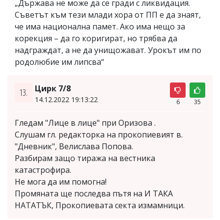
„Държава не може да се гради с ликвидация.
Съветът към тези млади хора от ПП е да знаят,
че има национална памет. Ако има нещо за
корекция – да го коригират, но трябва да
надграждат, а не да унищожават. Урокът им по
родолюбие им липсва“
Цирк 7/8
13.
14.12.2022 19:13:22
6
35
Гледам "Лице в лице" при Оризова .
Слушам гл. редакторка на прокопиевият в.
"Дневник", Велислава Попова.
Разбирам защо тиража на вестника
катастрофира.
Не мога да им помогна!
Промяната ще последва пътя на И ТАКА
НАТАТЪК, Прокопиевата секта измамници.