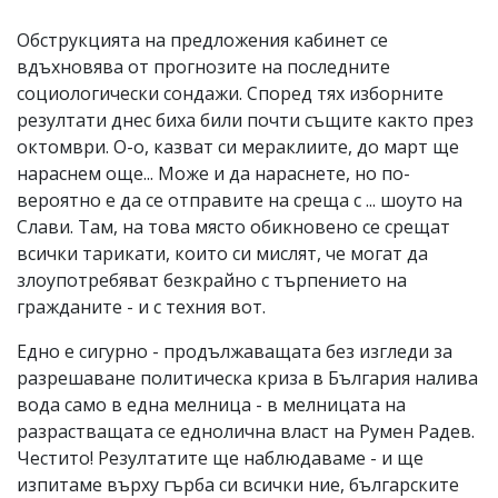
Обструкцията на предложения кабинет се
вдъхновява от прогнозите на последните
социологически сондажи. Според тях изборните
резултати днес биха били почти същите както през
октомври. О-о, казват си мераклиите, до март ще
нараснем още... Може и да нараснете, но по-
вероятно е да се отправите на среща с ... шоуто на
Слави. Там, на това място обикновено се срещат
всички тарикати, които си мислят, че могат да
злоупотребяват безкрайно с търпението на
гражданите - и с техния вот.
Едно е сигурно - продължаващата без изгледи за
разрешаване политическа криза в България налива
вода само в една мелница - в мелницата на
разрастващата се еднолична власт на Румен Радев.
Честито! Резултатите ще наблюдаваме - и ще
изпитаме върху гърба си всички ние, българските