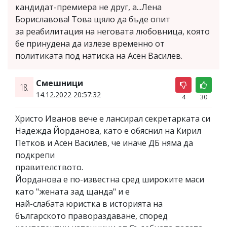
кандидат-премиера не друг, а...Лена
Бориславова! Това щяло да бъде опит
за реабилитация на неговата любовница, която
бе принудена да излезе временно от
политиката под натиска на Асен Василев.
Смешници
18.
14.12.2022 20:57:32
4
30
Христо Иванов вече е лансирал секретарката си
Надежда Йорданова, като е обяснил на Кирил
Петков и Асен Василев, че иначе ДБ няма да
подкрепи
правителството.
Йорданова е по-известна сред широките маси
като "жената зад щанда" и е
най-слабата юристка в историята на
българското правораздаване, според