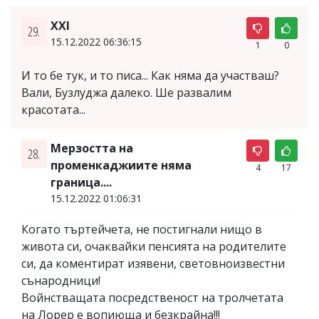
XXI
29.
15.12.2022 06:36:15
1
0
И то бе тук, и то писа... Как няма да участваш?
Вали, Бузлуджа далеко. Ше развалим
красотата...
Мерзостта на
28.
променкаджиите няма
4
17
граница....
15.12.2022 01:06:31
Когато търтейчета, не постигнали нищо в
живота си, очаквайки пенсията на родителите
си, да коментират изявени, световноизвестни
сънародници!
Войнстващата посредственост на тролчетата
на Лорер е вопиюща и безкрайна!!!