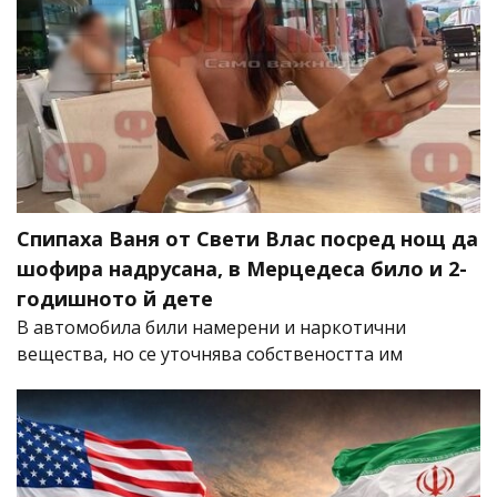
Спипаха Ваня от Свети Влас посред нощ да
шофира надрусана, в Мерцедеса било и 2-
годишното й дете
В автомобила били намерени и наркотични
вещества, но се уточнява собствеността им