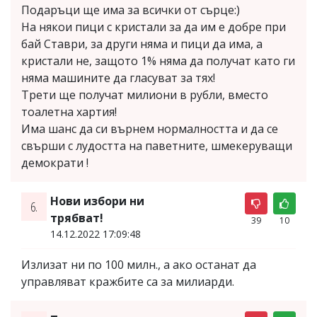
Подаръци ще има за всички от сърце:)
На някои пици с кристали за да им е добре при
бай Ставри, за други няма и пици да има, а
кристали не, защото 1% няма да получат като ги
няма машините да гласуват за тях!
Трети ще получат милиони в рубли, вместо
тоалетна хартия!
Има шанс да си върнем нормалността и да се
свърши с лудостта на паветните, шмекеруващи
демократи !
Нови избори ни
6.
трябват!
39
10
14.12.2022 17:09:48
Излизат ни по 100 милн., а ако останат да
управляват кражбите са за милиарди.