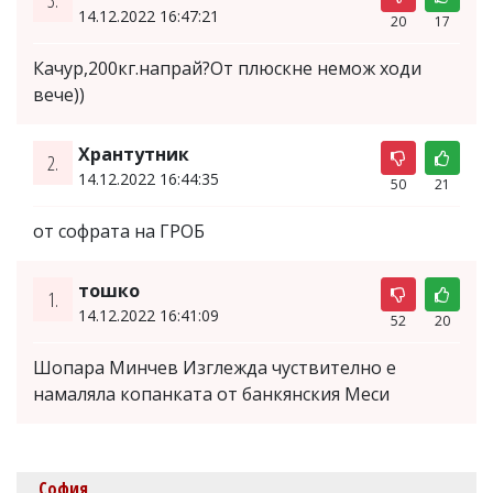
14.12.2022 16:47:21
20
17
Качур,200кг.напрай?От плюскне немож ходи
вече))
Хрантутник
2.
14.12.2022 16:44:35
50
21
от софрата на ГРОБ
тошко
1.
14.12.2022 16:41:09
52
20
Шопара Минчев Изглежда чуствително е
намаляла копанката от банкянския Меси
София