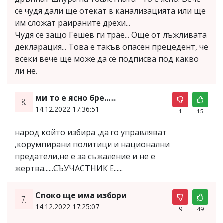
се чудя дали ще отекат в канализацията или ще
им сложат раираните дрехи...
Чудя се защо Гешев ги трае... Още от лъжливата
декларация... Това е такъв опасен прецедент, че
всеки вече ще може да се подписва под какво
ли не.
ми то е ясно бре......
8.
14.12.2022 17:36:51
1
15
народ който избира ,да го управляват
,корумпирани политици и национални
предатели,не е за съжаление и не е
жертва......СЪУЧАСТНИК Е......
Споко ще има избори
7.
14.12.2022 17:25:07
9
49