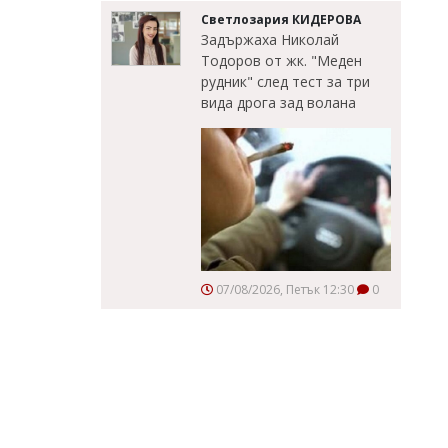
Светлозария КИДЕРОВА
Задържаха Николай
Тодоров от жк. "Меден
рудник" след тест за три
вида дрога зад волана
07/08/2026, Петък 12:30
0