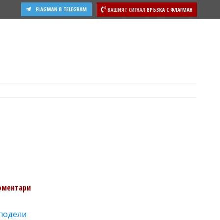
FLAGMAN В TELEGRAM
ВАШИЯТ СИГНАЛ
ВРЪЗКА С ФЛАГМАН
ости
оментари
подели