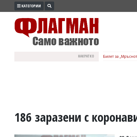
КАТЕГОРИИ
ПРОМО
ЗОНА
ИЗБОРИ
2026
ПРАКТИЧНО
НАКРАТКО
Билет за „Мръснот
КУЛТУРА
ЗДРАВЕ
ПОЛИТИКА
ОБЩИНИ
ОБЩЕСТВО
ЛАЙФСТАЙЛ
186 заразени с коронав
ВОЙНАТА
В