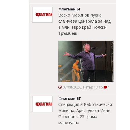
Флагман.БГ
Веско Маринов пусна
слънчева централа за над
1 млн. евро край Полски
Тръмбеш
07/08/2026, Петък 13:16
1
Флагман.БГ
Спецакция в Работнически
жилища: Арестуваха Иван
Стоянов с 25 грама
марихуана