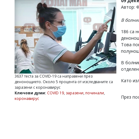
09 Дек
УКРАЙНА
Автор: 
СПОРТ
В болни
РАЗСЛЕДВАНЕ
БИЗНЕС
186 са 
денонощ
ЮГ
Това по
полунощ
Управители:
Веселин
В болниц
Василев,
отделен
email:
3637 теста за COVID-19 са направени през
v.vasilev@flagman.bg
Като изл
денонощието. Около 5 процента от изследваните са
Катя
заразени с коронавирус
Касабова,
Ключови думи:
COVID 19
,
заразени
,
починали
,
еmail:
k.kassabova@flagman.bg
През по
коронавирус
Главен
редактор:
Иван
Колев,
email:
office@flagman.bg