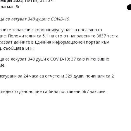
ември 2022
, Петък, 07:20 ч.
Флагман.Бг
ца се лекуват 348 души с COVID-19
новите заразени с коронавирус у нас за последното
ие. Положителни са 5,1 на сто от направените 3637 теста.
казват данните в Единния информационен портал към
, съобщава БНТ.
а се лекуват 348 души с COVID-19; 37 са в интензивно
ие.
екувани за 24 часа са отчетени 329 души, починали са 2.
следното денонощие са били поставени 567 ваксини.