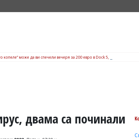
о копеле“ може да ви спечели вечеря за 200 евро в Dock 5, вижте подробн
ирус, двама са починали
К
С