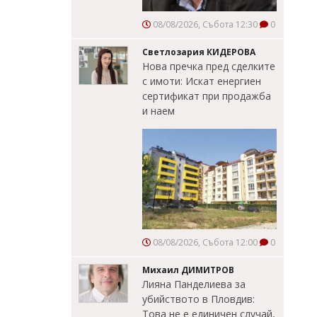
08/08/2026, Събота 12:30
0
Светлозария КИДЕРОВА
Нова пречка пред сделките
с имоти: Искат енергиен
сертификат при продажба
и наем
08/08/2026, Събота 12:00
0
Михаил ДИМИТРОВ
Лияна Панделиева за
убийството в Пловдив:
Това не е единичен случай,