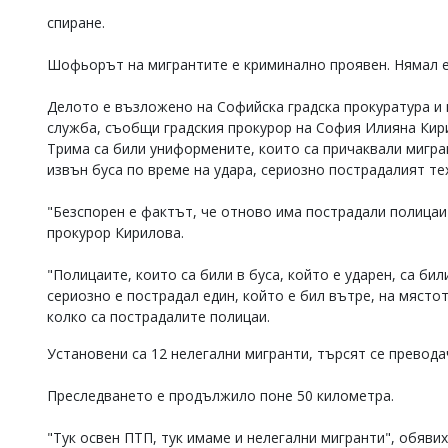
спиране.
Шофьорът на мигрантите е криминално проявен. Нямал 
Делото е възложено на Софийска градска прокуратура и
служба, съобщи градския прокурор на София Илияна Кир
Трима са били униформените, които са причаквали мигран
извън буса по време на удара, сериозно пострадалият тех
"Безспорен е фактът, че отново има пострадали полицаи
прокурор Кирилова.
"Полицаите, които са били в буса, който е ударен, са би
сериозно е пострадал един, който е бил вътре, на място
колко са пострадалите полицаи.
Установени са 12 нелегални мигранти, търсят се превода
Преследването е продължило поне 50 километра.
"Тук освен ПТП, тук имаме и нелегални мигранти", обяви