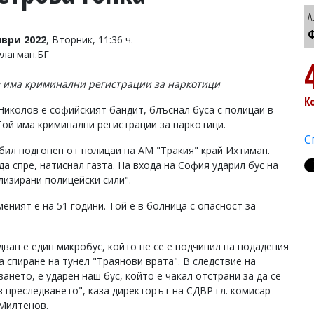
А
Ф
ври 2022
, Вторник, 11:36 ч.
Флагман.БГ
 има криминални регистрации за наркотици
К
Николов е софийският бандит, блъснал буса с полицаи в
Той има криминални регистрации за наркотици.
С
ил подгонен от полицаи на АМ "Тракия" край Ихтиман.
а спре, натиснал газта. На входа на София ударил бус на
лизирани полицейски сили".
еният е на 51 години. Той е в болница с опасност за
дван е един микробус, който не се е подчинил на подадения
а спиране на тунел "Траянови врата". В следствие на
ането, е ударен наш бус, който е чакал отстрани за да се
в преследването", каза директорът на СДВР гл. комисар
Милтенов.