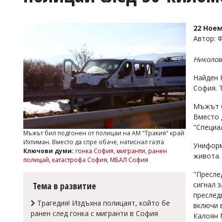
УКРАЙНА
СПОРТ
22 Ноем
РАЗСЛЕДВАНЕ
Автор: 
БИЗНЕС
Николов
ЮГ
Найден 
София. 
Управители:
Веселин
Мъжът б
Василев,
Вместо д
email:
v.vasilev@flagman.bg
"Специа
Мъжът бил подгонен от полицаи на АМ "Тракия" край
Катя
Ихтиман. Вместо да спре обаче, натиснал газта
Касабова,
Униформ
Ключови думи:
гонка София
,
мигранти
,
ранен
еmail:
k.kassabova@flagman.bg
живота.
полицай
,
катастрофа София
,
МБАЛ София
Главен
"Пресле
редактор:
сигнал з
Тема в развитие
Иван
преследв
Колев,
Трагедия! Издъхна полицаят, който бе
включи 
email:
ранен след гонка с мигранти в София
office@flagman.bg
Калоян 