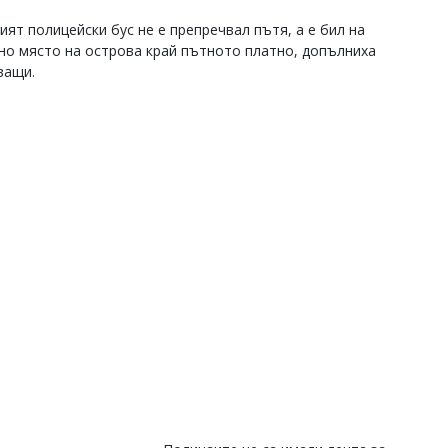
ият полицейски бус не е препречвал пътя, а е бил на
но място на острова край пътното платно, допълниха
ващи.