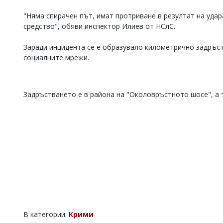
"Няма спирачен път, имат протриване в резултат на удар
средство", обяви инспектор Илиев от НСлС.
Заради инцидента се е образувало километрично задръс
социалните мрежи.
Задръстването е в района на "Околовръстното шосе", а
В категории:
Крими