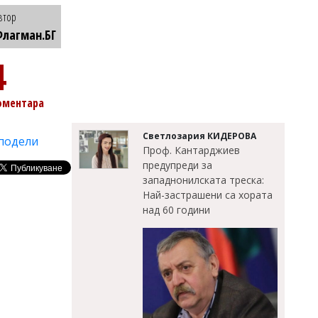
втор
лагман.БГ
4
оментара
Светлозария КИДЕРОВА
подели
Проф. Кантарджиев
предупреди за
западнонилската треска:
Най-застрашени са хората
над 60 години