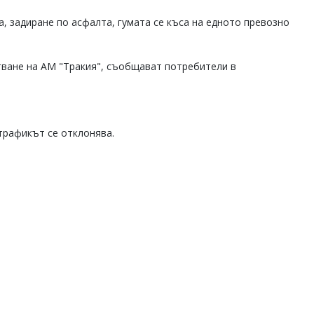
а, задиране по асфалта, гумата се къса на едното превозно
тване на АМ "Тракия", съобщават потребители в
 трафикът се отклонява.