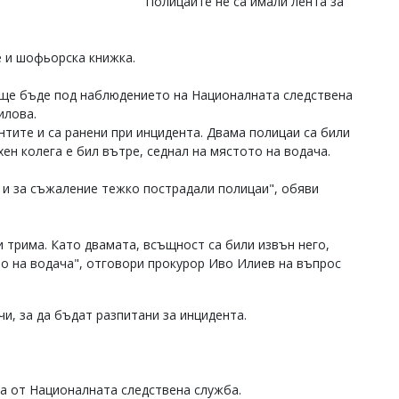
Полицаите не са имали лента за
е и шофьорска книжка.
 ще бъде под наблюдението на Националната следствена
илова.
тите и са ранени при инцидента. Двама полицаи са били
ен колега е бил вътре, седнал на мястото на водача.
 и за съжаление тежко пострадали полицаи", обяви
ли трима. Като двамата, всъщност са били извън него,
то на водача", отговори прокурор Иво Илиев на въпрос
чи, за да бъдат разпитани за инцидента.
ха от Националната следствена служба.