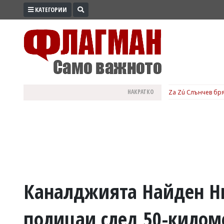
КАТЕГОРИИ
ПРОМО
ЗОНА
ИЗБОРИ
2026
ПРАКТИЧНО
НАКРАТКО
Za Zú Слънчев бря
КУЛТУРА
ЗДРАВЕ
ПОЛИТИКА
ОБЩИНИ
ОБЩЕСТВО
ЛАЙФСТАЙЛ
Каналджията Найден Ник
ВОЙНАТА
полицаи след 50-килом
В