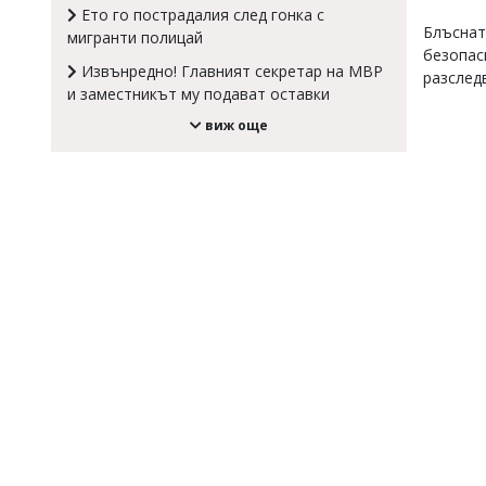
Ето го пострадалия след гонка с
Коментарите
Блъснат
мигранти полицай
под
безопас
статиите
Извънредно! Главният секретар на МВР
разслед
се
и заместникът му подават оставки
въвеждат
от
виж още
читателите
и
редакцията
не
носи
отговорност
за
тях!
Ако
откриете
обиден
за
вас
коментар,
моля
сигнализирайте
ни!