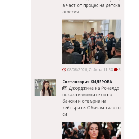
а част от процес на детска
агресия
08/08/2026, Събота 11:30
3
Светлозария КИДЕРОВА
Джорджина на Роналдо
показа извивките си по
бански и отвърна на
хейтърите: Обичам тялото
си