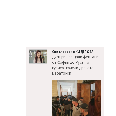
Светлозария КИДЕРОВА
Дилъри пращали фентанил
от София до Русе по
куриер, криели дрогата в
маратонки