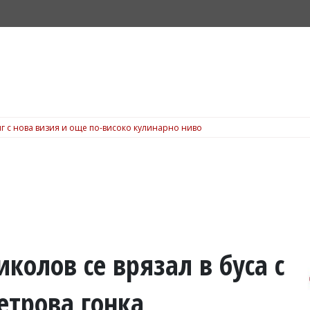
г с нова визия и още по-високо кулинарно ниво
олов се врязал в буса с
етрова гонка