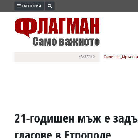
КАТЕГОРИИ
ПРОМО
ЗОНА
ИЗБОРИ
2026
ПРАКТИЧНО
НАКРАТКО
Билет за „Мръснот
КУЛТУРА
ЗДРАВЕ
ПОЛИТИКА
ОБЩИНИ
ОБЩЕСТВО
ЛАЙФСТАЙЛ
21-годишен мъж е задъ
ВОЙНАТА
гласове в Етрополе
В