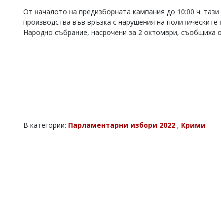
Коментарите
От началото на предизборната кампания до 10:00 ч. тази
под
производства във връзка с нарушения на политическите 
статиите
Народно събрание, насрочени за 2 октомври, съобщиха 
се
въвеждат
от
читателите
и
редакцията
не
носи
отговорност
за
В категории:
Парламентарни избори 2022
,
Крими
тях!
Ако
откриете
обиден
за
вас
коментар,
моля
сигнализирайте
ни!