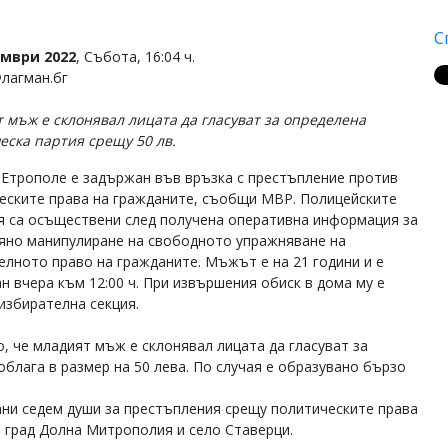
С
омври 2022
, Събота, 16:04 ч.
Флагман.бг
 мъж е склонявал лицата да гласуват за определена
еска партия срещу 50 лв.
Етрополе е задържан във връзка с престъпление против
еските права на гражданите, съобщи МВР. Полицейските
я са осъществени след получена оперативна информация за
яно манипулиране на свободното упражняване на
елното право на гражданите. Мъжът е на 21 години и е
н вчера към 12:00 ч. При извършения обиск в дома му е
 избирателна секция.
, че младият мъж е склонявал лицата да гласуват за
блага в размер на 50 лева. По случая е образувано бързо
жани седем души за престъпления срещу политическите права
в град Долна Митрополия и село Ставерци.