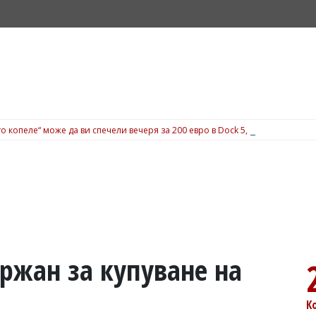
о копеле“ може да ви спечели вечеря за 200 евро в Dock 5, вижте подробн
ржан за купуване на
К