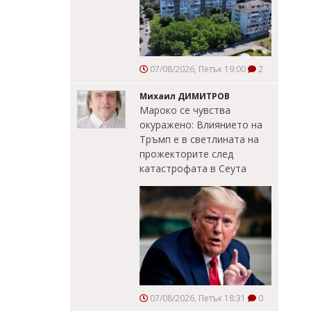
07/08/2026, Петък 19:00
2
Михаил ДИМИТРОВ
Мароко се чувства
окуражено: Влиянието на
Тръмп е в светлината на
прожекторите след
катастрофата в Сеута
07/08/2026, Петък 18:31
0