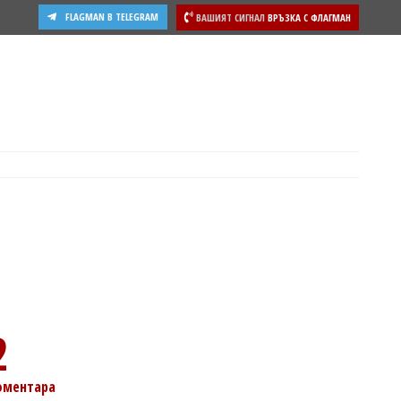
FLAGMAN В TELEGRAM
ВАШИЯТ СИГНАЛ
ВРЪЗКА С ФЛАГМАН
ости
2
оментара