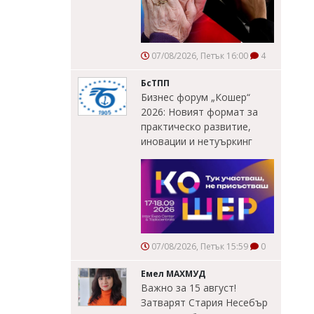
07/08/2026, Петък 16:00
4
БсТПП
Бизнес форум „Кошер“
2026: Новият формат за
практическо развитие,
иновации и нетуъркинг
07/08/2026, Петък 15:59
0
Емел МАХМУД
Важно за 15 август!
Затварят Стария Несебър