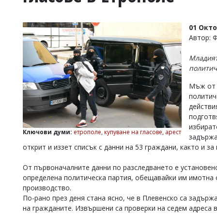
УКРАЙНА
СПОРТ
01 Окт
РАЗСЛЕДВАНЕ
Автор: 
БИЗНЕС
Младият
ЮГ
политич
Мъж от 
Управители:
политич
Веселин
Василев,
действи
email:
подготв
v.vasilev@flagman.bg
избират
Катя
Ключови думи:
етрополе
,
купуване на гласове
,
арест
задържа
Касабова,
открит и иззет списък с данни на 53 граждани, както и за
еmail:
k.kassabova@flagman.bg
Главен
От първоначалните данни по разследването е установено
редактор:
определена политическа партия, обещавайки им имотна о
Иван
производство.
Колев,
По-рано през деня стана ясно, че в Плевенско са задър
email:
на гражданите. Извършени са проверки на седем адреса 
office@flagman.bg