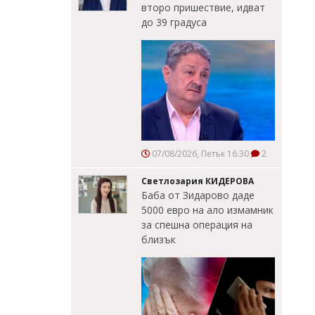
второ пришествие, идват
до 39 градуса
07/08/2026, Петък 16:30
2
Светлозария КИДЕРОВА
Баба от Зидарово даде
5000 евро на ало измамник
за спешна операция на
близък