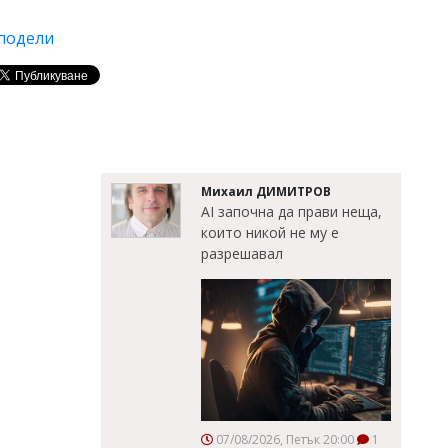
подели
Михаил ДИМИТРОВ
AI започна да прави неща,
които никой не му е
разрешавал
07/08/2026, Петък 20:00
1