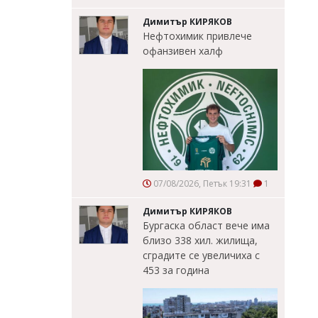
Димитър КИРЯКОВ
Нефтохимик привлече
офанзивен халф
07/08/2026, Петък 19:31
1
Димитър КИРЯКОВ
Бургаска област вече има
близо 338 хил. жилища,
сградите се увеличиха с
453 за година