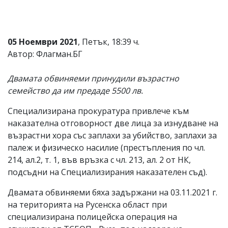
Коментарите
под
статиите
се
05 Ноември 2021
, Петък, 18:39 ч.
въвеждат
Автор: Флагман.БГ
от
читателите
и
Двамата обвиняеми принудили възрастно
редакцията
семейство да им предаде 5500 лв.
не
носи
Специализирана прокуратура привлече към
отговорност
за
наказателна отговорност две лица за изнудване на
тях!
възрастни хора със заплахи за убийство, заплахи за
Ако
палеж и физическо насилие (престъпления по чл.
откриете
обиден
214, ал.2, т. 1, във връзка с чл. 213, ал. 2 от НК,
за
подсъдни на Специализирания наказателен съд).
вас
коментар,
Двамата обвиняеми бяха задържани на 03.11.2021 г.
моля
сигнализирайте
на територията на Русенска област при
ни!
специализирана полицейска операция на