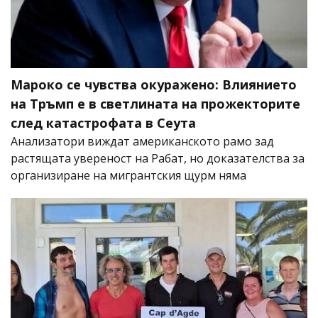
Мароко се чувства окуражено: Влиянието
на Тръмп е в светлината на прожекторите
след катастрофата в Сеута
Анализатори виждат американското рамо зад
растящата увереност на Рабат, но доказателства за
организиране на мигрантския щурм няма