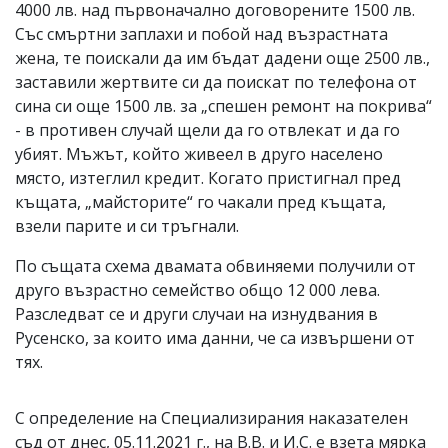
4000 лв. над първоначално договорените 1500 лв.
Със смъртни заплахи и побой над възрастната
жена, те поискали да им бъдат дадени още 2500 лв.,
заставили жертвите си да поискат по телефона от
сина си още 1500 лв. за „спешен ремонт на покрива“
- в противен случай щели да го отвлекат и да го
убият. Мъжът, който живеел в друго населено
място, изтеглил кредит. Когато пристигнал пред
къщата, „майсторите“ го чакали пред къщата,
взели парите и си тръгнали.
По същата схема двамата обвиняеми получили от
друго възрастно семейство общо 12 000 лева.
Разследват се и други случаи на изнудвания в
Русенско, за които има данни, че са извършени от
тях.
С определение на Специализирания наказателен
съд от днес, 05.11.2021 г., на В.В. и И.С. е взета мярка