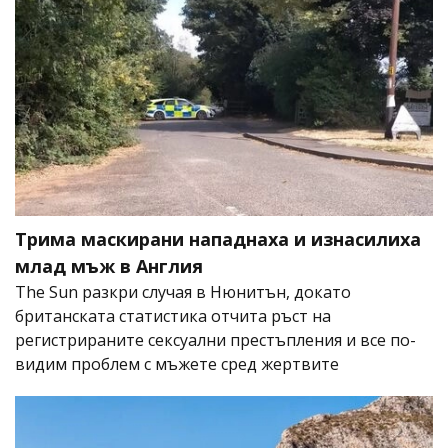
Трима маскирани нападнаха и изнасилиха
млад мъж в Англия
The Sun разкри случая в Нюнитън, докато
британската статистика отчита ръст на
регистрираните сексуални престъпления и все по-
видим проблем с мъжете сред жертвите