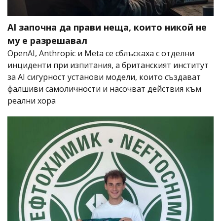
AI започна да прави неща, които никой не
му е разрешавал
OpenAI, Anthropic и Meta се сблъскаха с отделни
инциденти при изпитания, а британският институт
за AI сигурност установи модели, които създават
фалшиви самоличности и насочват действия към
реални хора