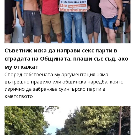
Съветник иска да направи секс парти в
сградата на Общината, плаши със съд, ако
му откажат
Според собствената му аргументация няма
вътрешно правило или общинска наредба, която
изрично да забранява суингърско парти в
кметството