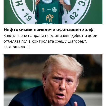
Нефтохимик привлече офанзивен халф
Халфът вече направи неофициален дебют и дори
отбеляза гол в контролата срещу „Загорец“,
завършила 1:1