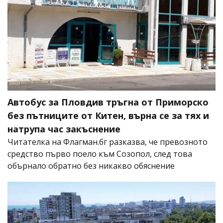
Автобус за Пловдив тръгна от Приморско
без пътниците от Китен, върна се за тях и
натрупа час закъснение
Читателка на Флагман.бг разказва, че превозното
средство първо поело към Созопол, след това
обърнало обратно без никакво обяснение