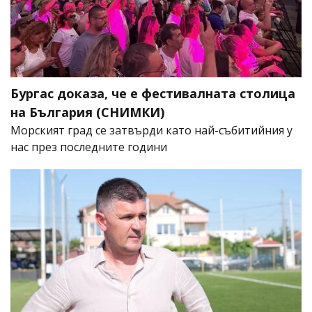
Бургас доказа, че е фестивалната столица
на България (СНИМКИ)
Морският град се затвърди като най-събитийния у
нас през последните години