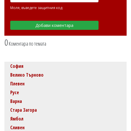
Моля, въведете защитния код
0
Коментара по темата
София
Велико Търново
Плевен
Русе
Варна
Стара Загора
Ямбол
Сливен