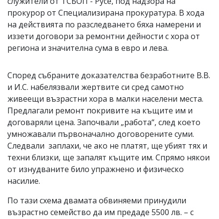
служители от ТСБОП - Русе, под надзора на
прокурор от Специализирана прокуратура. В хода
на действията по разследването бяха намерени и
иззети договори за ремонтни дейности с хора от
региона и значителна сума в евро и лева.
Според събраните доказателства безработните В.В.
и И.С. набелязвали жертвите си сред самотно
живеещи възрастни хора в малки населени места.
Предлагали ремонт покривите на къщите им и
договаряли цена. Започвали „работа“, след което
умножавали първоначално договорените суми.
Следвали заплахи, че ако не платят, ще убият тях и
техни близки, ще запалят къщите им. Спрямо някои
от изнудваните било упражнено и физическо
насилие.
По тази схема двамата обвиняеми принудили
възрастно семейство да им предаде 5500 лв. – с