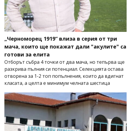
„Черноморец 1919“ влиза в серия от три
мача, които ще покажат дали "акулите" са
готови за елита
Отборът събра 4 точки от два мача, но тепърва ще
разкрива пълния си потенциал. Селекцията остава
отворена за 1-2 топ попълнения, които да вдигнат
класата, а целта е минимум челната шестица