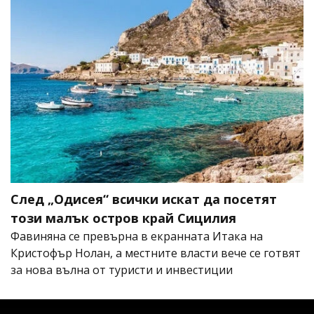
След „Одисея“ всички искат да посетят
този малък остров край Сицилия
Фавиняна се превърна в екранната Итака на
Кристофър Нолан, а местните власти вече се готвят
за нова вълна от туристи и инвестиции