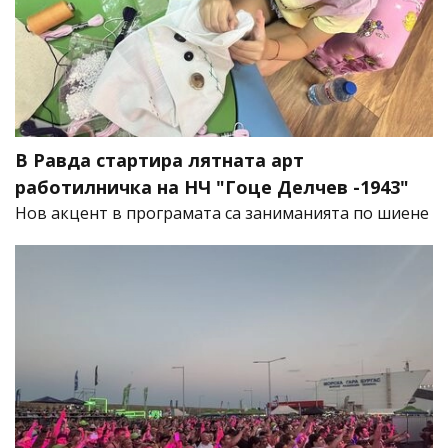
В Равда стартира лятната арт
работилничка на НЧ "Гоце Делчев -1943"
Нов акцент в програмата са заниманията по шиене