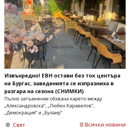
Извънредно! ЕВН остави без ток центъра
на Бургас, заведенията се изпразниха в
разгара на сезона (СНИМКИ)
Пълно затъмнение обхвана карето между
„Александровска“, „Любен Каравелов“,
„Демокрация“ и „Булаир“
Всички новини
Свят