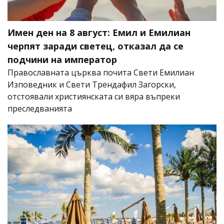
Имен ден на 8 август: Емил и Емилиан
черпят заради светец, отказал да се
подчини на император
Православната църква почита Свети Емилиан
Изповедник и Свети Трендафил Загорски,
отстоявали християнската си вяра въпреки
преследванията