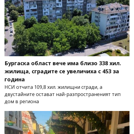
Бургаска област вече има близо 338 хил.
жилища, сградите се увеличиха с 453 за
година
НСИ отчита 109,8 хил. жилищни сгради, а
двустайните остават най-разпространеният тип
дом в региона