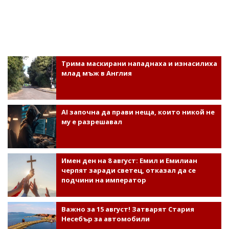
Трима маскирани нападнаха и изнасилиха
млад мъж в Англия
AI започна да прави неща, които никой не
му е разрешавал
Имен ден на 8 август: Емил и Емилиан
черпят заради светец, отказал да се
подчини на император
Важно за 15 август! Затварят Стария
Несебър за автомобили