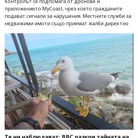
Контролът се подпомага от дронове и
приложението MyCoast, чрез което гражданите
подават сигнали за нарушения. Местните служби за
недвижими имоти също приемат жалби директно
Те ни наблюдават: BBC разкри тайната на