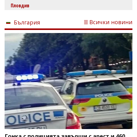
Пловдив
Всички новини
България
Гонка с полицията завърши с арест и 460