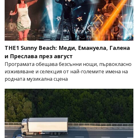
THE1 Sunny Beach: Меди, Емануела, Галена
и Преслава през август
Програмата обещава безсънни нощи, първокласно
изживяване и селекция от най-големите имена на
родната музикална сцена