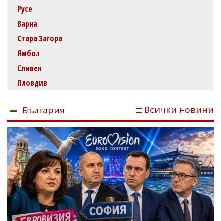
Русе
Варна
Стара Загора
Ямбол
Сливен
Пловдив
Всички новини
България