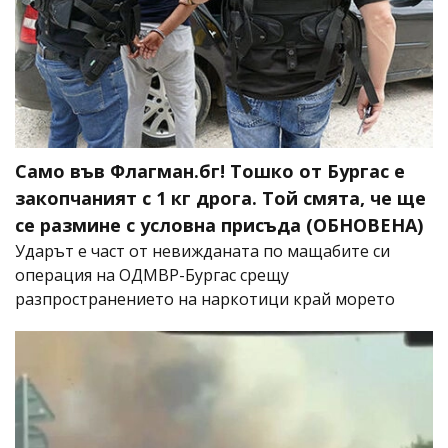
Само във Флагман.бг! Тошко от Бургас е
закопчаният с 1 кг дрога. Той смята, че ще
се размине с условна присъда (ОБНОВЕНА)
Ударът е част от невижданата по мащабите си
операция на ОДМВР-Бургас срещу
разпространението на наркотици край морето