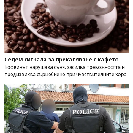
Седем сигнала за прекаляване с кафето
Кофеинът нарушава съня, засилва тревожността и
предизвиква сърцебиене при чувствителните хора