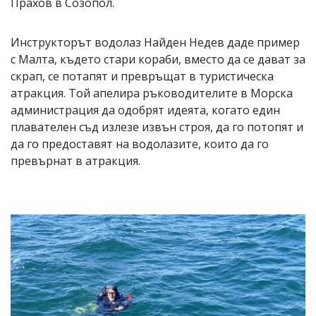
Прахов в Созопол.
Инструкторът водолаз Найден Недев даде пример
с Малта, където стари кораби, вместо да се дават за
скрап, се потапят и превръщат в туристическа
атракция. Той апелира ръководителите в Морска
администрация да одобрят идеята, когато един
плавателен съд излезе извън строя, да го потопят и
да го предоставят на водолазите, които да го
превърнат в атракция.