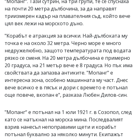
"Мопанг". Тази сутрин, на три групи, те се спуснаха
на почти 20 метра дълбочина, за да направят
триизмерен кадър на плавателния съд, който вече
цял век лежи на морското дъно.
"Корабът е атракция за всички. Най-дълбоката му
точка е на около 32 метра. Черно море е много
недружелюбно, защото температурата под водата
рязко се сменя. На 20 метра дълбочина е примерно
20 градуса, на 21 метър вече е 8 градуса. Но пък има
свойствата да запазва антиките. "Мопанг" е
интересна зона, особено машинната му част. Днес
вече всичко е в пясък и дори с времето е потънал
още повече, вкопан е", разказа Любен Дилов-син.
"Мопанг“ е потънал на 1 юли 1921 г. в Созопол, след
като се натъкнал на морска мина. Последвалият
взрив нанесъл непоправими щети и корабът
потънал буквално за няколко минути. Екипажът