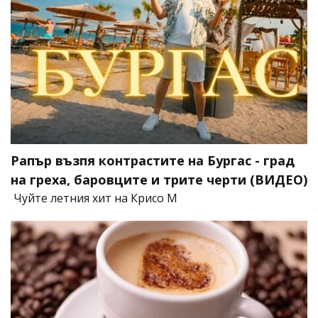
Рапър възпя контрастите на Бургас - град
на греха, баровците и трите черти (ВИДЕО)
Чуйте летния хит на Крисо М