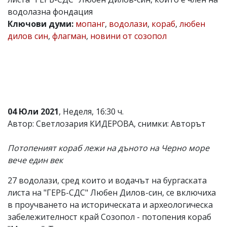
водолазна фондация
Коментарите
под
Ключови думи:
мопанг
,
водолази
,
кораб
,
любен
статиите
дилов син
,
флагман
,
новини от созопол
се
въвеждат
от
читателите
и
редакцията
не
носи
04 Юли 2021
, Неделя, 16:30 ч.
отговорност
за
Автор: Светлозария КИДЕРОВА, снимки: Авторът
тях!
Ако
Потопеният кораб лежи на дъното на Черно море
откриете
обиден
вече един век
за
вас
27 водолази, сред които и водачът на бургаската
коментар,
листа на "ГЕРБ-СДС" Любен Дилов-син, се включиха
моля
сигнализирайте
в проучването на историческата и археологическа
ни!
забележителност край Созопол - потопения кораб