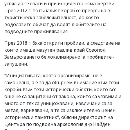
успял да се спаси и при инцидента няма жертви.
През 2012 г. потъналият кораб се превръща в
туристическа забележителност, до която
водолазите обичат да водят любителите на
подводните преживявания.
През 2018 г. бяха открити пробиви, в следствие на
които имаше мазутен разлив край Созопол.
Замърсяването бе локализирано, а пробивите -
запушени.
"Инициативата, която организираме, не е
самоцелна, а е за да обърнем внимание към тези
кораби. Към тези исторически обекти, които все
още не са защитени от закона, които са уязвими и
много от тях са унищожавани, извличани са за
метал, взривявани, а те са изключително ценен
исторически паметник“, обясни директорът на
Центъра по подводна археология д-р Найден