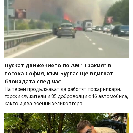
Пускат движението по АМ "Тракия" в
посока София, към Бургас ще вдигнат
блокадата след час
На терен продължават да работят пожарникари,
горски служители и 85 доброволци с 16 автомобила,
както и два военни хеликоптера