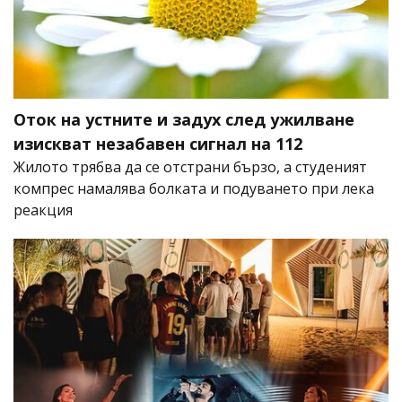
Оток на устните и задух след ужилване
изискват незабавен сигнал на 112
Жилото трябва да се отстрани бързо, а студеният
компрес намалява болката и подуването при лека
реакция