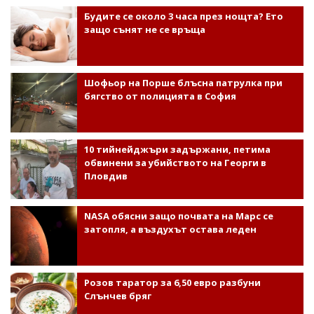
Будите се около 3 часа през нощта? Ето
защо сънят не се връща
Шофьор на Порше блъсна патрулка при
бягство от полицията в София
10 тийнейджъри задържани, петима
обвинени за убийството на Георги в
Пловдив
NASA обясни защо почвата на Марс се
затопля, а въздухът остава леден
Розов таратор за 6,50 евро разбуни
Слънчев бряг