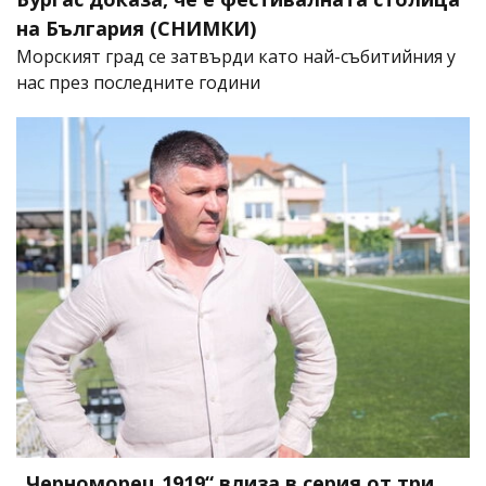
на България (СНИМКИ)
Морският град се затвърди като най-събитийния у
нас през последните години
„Черноморец 1919“ влиза в серия от три