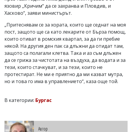
язовир „Кричим“ да се захранва и Пловдив, и
Хасково“, заяви министърът.
„Притеснявам се за хората, които ще седнат на моя
пост, защото ще са като лекарите от Бърза помощ,
които отиват в ромския квартал, за да ги пребие
някой. На другия ден пак са длъжни да отидат там,
защото са полагали клетва. Така и аз съм длъжен
да се грижа за чистотата на въздуха, да водата и за
тези, които стачкуват, и за тези, които не
протестират. Не ми е приятно да ми казват мутра,
но и това го има в управлението“, каза още той.
В категории:
Бургас
Автор