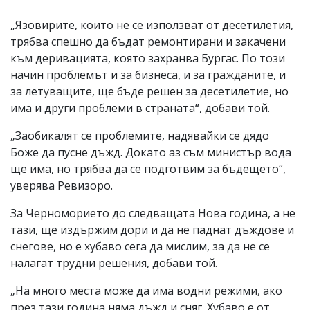
„Язовирите, които не се използват от десетилетия,
трябва спешно да бъдат ремонтирани и закачени
към деривацията, която захранва Бургас. По този
начин проблемът и за бизнеса, и за гражданите, и
за летуващите, ще бъде решен за десетилетие, но
има и други проблеми в страната“, добави той.
„Заобикалят се проблемите, надявайки се дядо
Боже да пусне дъжд. Докато аз съм министър вода
ще има, но трябва да се подготвим за бъдещето“,
уверява Ревизоро.
За Черноморието до следващата Нова година, а не
тази, ще издържим дори и да не паднат дъждове и
снегове, но е хубаво сега да мислим, за да не се
налагат трудни решения, добави той.
„На много места може да има водни режими, ако
през тази година няма дъжд и сняг. Хубаво е от