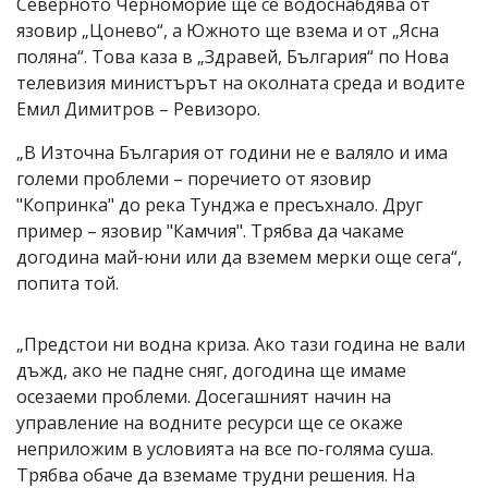
Северното Черноморие ще се водоснабдява от
язовир „Цонево“, а Южното ще взема и от „Ясна
поляна“. Това каза в „Здравей, България“ по Нова
телевизия министърът на околната среда и водите
Емил Димитров – Ревизоро.
„В Източна България от години не е валяло и има
големи проблеми – поречието от язовир
"Копринка" до река Тунджа е пресъхнало. Друг
пример – язовир "Камчия". Трябва да чакаме
догодина май-юни или да вземем мерки още сега“,
попита той.
„Предстои ни водна криза. Ако тази година не вали
дъжд, ако не падне сняг, догодина ще имаме
осезаеми проблеми. Досегашният начин на
управление на водните ресурси ще се окаже
неприложим в условията на все по-голяма суша.
Трябва обаче да вземаме трудни решения. На