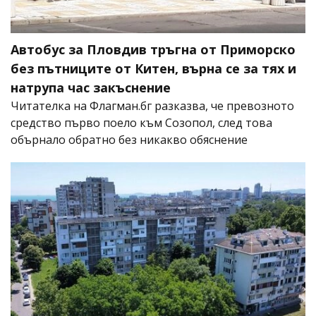
Автобус за Пловдив тръгна от Приморско
без пътниците от Китен, върна се за тях и
натрупа час закъснение
Читателка на Флагман.бг разказва, че превозното
средство първо поело към Созопол, след това
обърнало обратно без никакво обяснение