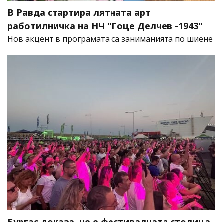
В Равда стартира лятната арт
работилничка на НЧ "Гоце Делчев -1943"
Нов акцент в програмата са заниманията по шиене
Бургас доказа, че е фестивалната столица