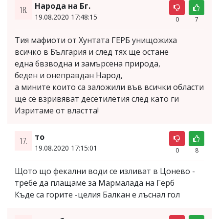
Народа на Бг.
18.
19.08.2020 17:48:15
0
7
Тия мафиоти от Хунтата ГЕРБ унищожиха
всичко в България и след тях ще остане
една бвзводна и замърсена природа,
беден и онеправдан Народ,
а мините които са заложили във всички области
ще се взривяват десетилетия след като ги
Изритаме от властта!
то
17.
19.08.2020 17:15:01
0
8
Щото що фекални води се изливат в Цонево -
требе да плащаме за Мармалада на Герб
Къде са горите -целия Балкан е лъснал гол