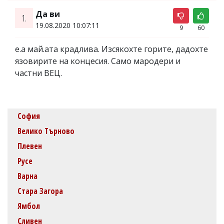
Да ви
1.
19.08.2020 10:07:11
9
60
е.а май.ата крадлива. Изсякохте горите, дадохте
язовирите на концесия. Само мародери и
частни ВЕЦ.
София
Велико Търново
Плевен
Русе
Варна
Стара Загора
Ямбол
Сливен