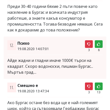
Преди 30-40 години бяхме 2 пъти повече като
население в Бургас и всичката индустрия
работеше, а знаете какъв консуматор е
промишлеността. Тогава безводие нямаше. Сега
как я докарахме до това положение?
Психо
12.
19.08.2020 14:07:01
3
8
Айде жадни и гладни иначе 1000€ търси на
квадрат. Скоро водоноски, пишман Бургас...
Мъртъв град....
Смешно е
11.
19.08.2020 13:47:34
3
13
Ако Бургас остане без вода ще е най-големият
цирк, който са сътворявали Гербаджии. Бургас