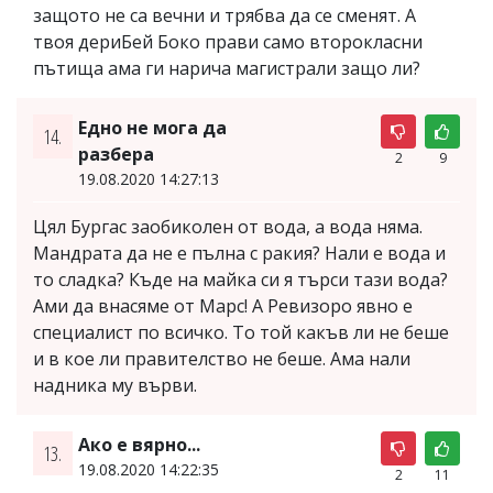
защото не са вечни и трябва да се сменят. А
твоя дериБей Боко прави само второкласни
пътища ама ги нарича магистрали защо ли?
Едно не мога да
14.
разбера
2
9
19.08.2020 14:27:13
Цял Бургас заобиколен от вода, а вода няма.
Мандрата да не е пълна с ракия? Нали е вода и
то сладка? Къде на майка си я търси тази вода?
Ами да внасяме от Марс! А Ревизоро явно е
специалист по всичко. То той какъв ли не беше
и в кое ли правителство не беше. Ама нали
надника му върви.
Ако е вярно...
13.
19.08.2020 14:22:35
2
11