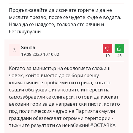
Продължавайте да изсичате горите и да не
мислите трезво, после се чудете къде е водата.
Няма да се наядете, толкова сте алчни и
безскрупулни.
Smith
2.
19.08.2020 10:10:02
10
46
Когато за министър на екологията сложиш
човек, който вместо да се бори срещу
климатичните проблеми ги отрича, когато
същия обслужва финансовите интереси на
самозабравили се олигарси, готови да изсекат
вековни гори за да направят ски писти, когато
под политическия чадър на Партията смугли
граждани обезлесяват огромни територии -
тъжните резултати са неизбежни! #ОСТАВКА