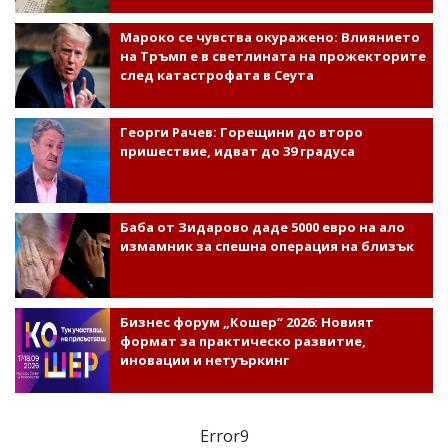
Мароко се чувства окуражено: Влиянието
на Тръмп е в светлината на прожекторите
след катастрофата в Сеута
Георги Рачев: Горещини до второ
пришествие, идват до 39 градуса
Баба от Зидарово даде 5000 евро на ало
измамник за спешна операция на близък
Бизнес форум „Кошер“ 2026: Новият
формат за практическо развитие,
иновации и нетуъркинг
Error9