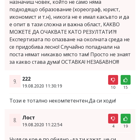
назначиш човек, който не само няма
подходящо образование (хореограф, юрист,
икономист и т.н), никога не е имал какъвто и да
е опит в тази сложна и важна област, КАКВО
МОЖЕТЕ ДА ОЧАКВАТЕ КАТО РЕЗУЛТАТИ?!!
Експертизата по опазване на околната среда не
се придобива лесно! Случайно попаднали на
поста нямат никакво място там! Просто не знаят
за какво става дума! ОСТАВКА! НЕЗАБАВНО!!!
222
9.
19.08.2020 11:30:19
10
15
Този е тотално некомпетентен.Да си ходи!
Лост
8.
19.08.2020 11:22:54
4
19
Чудя се кое е по обидно -да ти кажат, че си