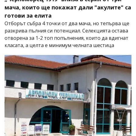
мача, които ще покажат дали "акулите" са
готови за елита
Отборът събра 4 точки от два мача, но тепърва ще
разкрива пълния си потенциал. Селекцията остава
отворена за 1-2 топ попълнения, които да вдигнат
класата, а целта е минимум челната шестица