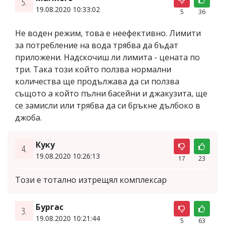
5.
19.08.2020 10:33:02
5
36
Не воден режим, това е неефективно. Лимити
за потребление на вода трябва да бъдат
приложени. Надскочиш ли лимита - цената по
три. Така този който ползва нормални
количества ще продължава да си ползва
същото а който пълни басейни и джакузита, ще
се замисли или трябва да си бръкне дълбоко в
джоба.
Куку
4.
19.08.2020 10:26:13
17
23
Този е тотално изтрещял комплексар
Бургас
3.
19.08.2020 10:21:44
5
63