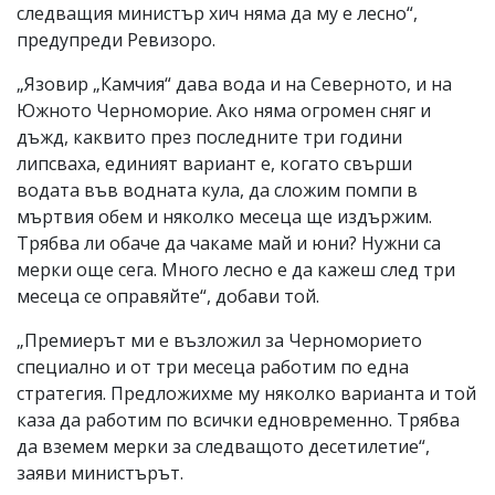
следващия министър хич няма да му е лесно“,
предупреди Ревизоро.
„Язовир „Камчия“ дава вода и на Северното, и на
Южното Черноморие. Ако няма огромен сняг и
дъжд, каквито през последните три години
липсваха, единият вариант е, когато свърши
водата във водната кула, да сложим помпи в
мъртвия обем и няколко месеца ще издържим.
Трябва ли обаче да чакаме май и юни? Нужни са
мерки още сега. Много лесно е да кажеш след три
месеца се оправяйте“, добави той.
„Премиерът ми е възложил за Черноморието
специално и от три месеца работим по една
стратегия. Предложихме му няколко варианта и той
каза да работим по всички едновременно. Трябва
да вземем мерки за следващото десетилетие“,
заяви министърът.