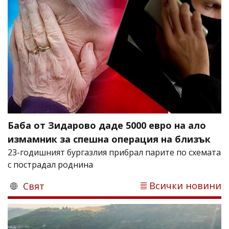
Баба от Зидарово даде 5000 евро на ало
измамник за спешна операция на близък
23-годишният бургазлия прибрал парите по схемата
с пострадал роднина
Всички новини
Свят