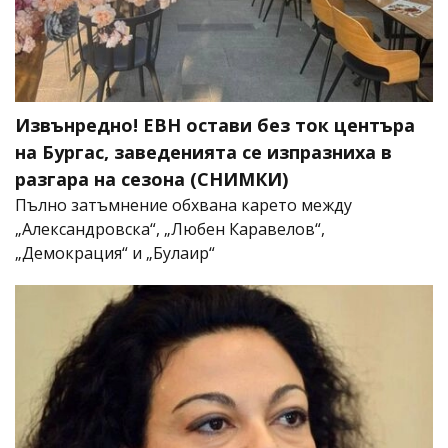
Извънредно! ЕВН остави без ток центъра
на Бургас, заведенията се изпразниха в
разгара на сезона (СНИМКИ)
Пълно затъмнение обхвана карето между
„Александровска“, „Любен Каравелов“,
„Демокрация“ и „Булаир“