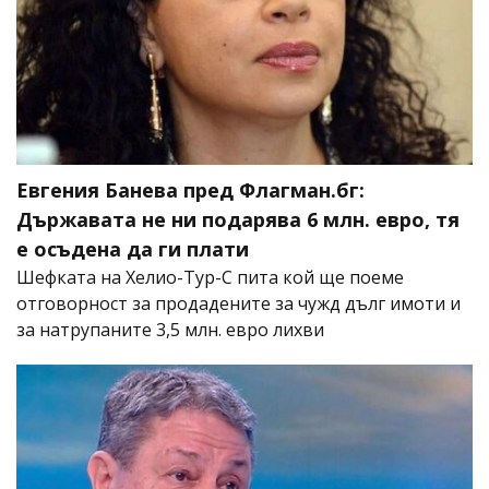
Евгения Банева пред Флагман.бг:
Държавата не ни подарява 6 млн. евро, тя
е осъдена да ги плати
Шефката на Хелио-Тур-С пита кой ще поеме
отговорност за продадените за чужд дълг имоти и
за натрупаните 3,5 млн. евро лихви