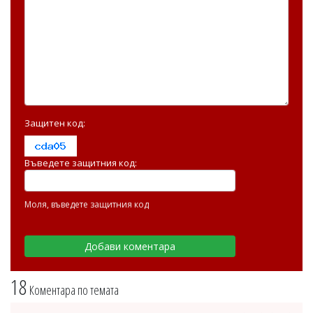
Защитен код:
Въведете защитния код:
Моля, въведете защитния код
18
Коментара по темата