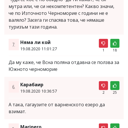
мутра или, че си некомпетентен? Какво значи,
че по Източното Черноморие с години не е
валяло? Засега ги спасява това, че нямаше
туризъм тази година.
Няма ли кой
7.
19.08.2020 11:01:27
1
18
Да му каже, че Всна поляна отдавна се ползва за
Южното черноморие
Карабаир
6.
19.08.2020 10:36:57
2
25
А така, гагаузите от варненското езеро да
взимат.
Marinero