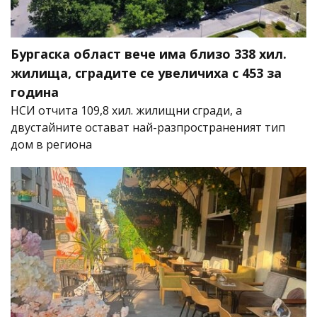
Бургаска област вече има близо 338 хил.
жилища, сградите се увеличиха с 453 за
година
НСИ отчита 109,8 хил. жилищни сгради, а
двустайните остават най-разпространеният тип
дом в региона