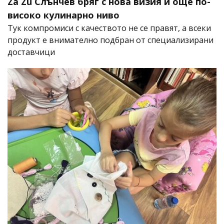
Za Zú Слънчев бряг с нова визия и още по-
високо кулинарно ниво
Тук компромиси с качеството не се правят, а всеки
продукт е внимателно подбран от специализирани
доставчици