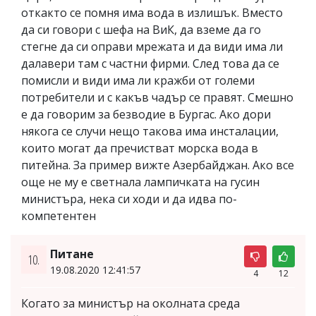
откакто се помня има вода в излишък. Вместо
да си говори с шефа на ВиК, да вземе да го
стегне да си оправи мрежата и да види има ли
далавери там с частни фирми. След това да се
помисли и види има ли кражби от големи
потребители и с какъв чадър се правят. Смешно
е да говорим за безводие в Бургас. Ако дори
някога се случи нещо такова има инсталации,
които могат да пречистват морска вода в
питейна. За пример вижте Азербайджан. Ако все
още не му е светнала лампичката на гусин
министъра, нека си ходи и да идва по-
компетентен
Питане
10.
19.08.2020 12:41:57
4
12
Когато за министър на околната среда