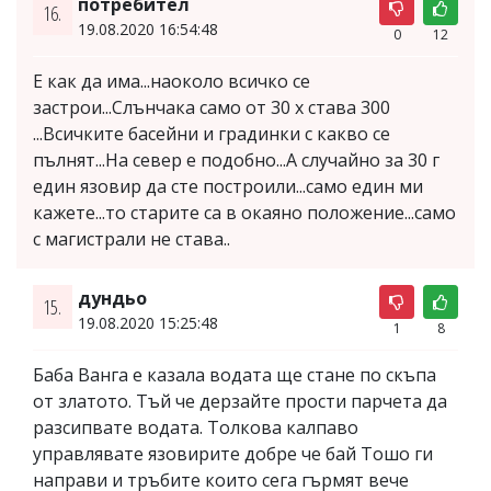
потребител
16.
19.08.2020 16:54:48
0
12
Е как да има...наоколо всичко се
застрои...Слънчака само от 30 х става 300
...Всичките басейни и градинки с какво се
пълнят...На север е подобно...А случайно за 30 г
един язовир да сте построили...само един ми
кажете...то старите са в окаяно положение...само
с магистрали не става..
дундьо
15.
19.08.2020 15:25:48
1
8
Баба Ванга е казала водата ще стане по скъпа
от златото. Тъй че дерзайте прости парчета да
разсипвате водата. Толкова калпаво
управлявате язовирите добре че бай Тошо ги
направи и тръбите които сега гърмят вече