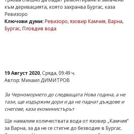
към деривацията, която захранва Бургас, каза
Коментарите
под
Ревизоро
статиите
Ключови думи:
Ревизоро
,
язовир Камчия
,
Варна
,
се
Бургас
,
Пловдив вода
въвеждат
от
читателите
и
редакцията
не
носи
отговорност
за
19 Август 2020
, Сряда, 09:49 ч.
тях!
Автор: Михаил ДИМИТРОВ
Ако
откриете
обиден
За Черноморието до следващата Нова година, а не
за
тази, ще издържим дори и да не паднат дъждове и
вас
снегове, каза екоминистърът
коментар,
моля
сигнализирайте
Ще намалим количествата вода от язовир „Камчия“
ни!
за Варна, за да не се стигне до безводие в Бургас.