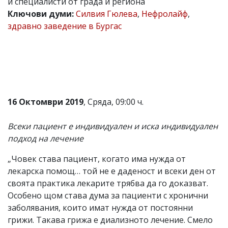
и специалисти от града и региона
Коментарите
Ключови думи:
Силвия Гюлева
,
Нефролайф
,
под
здравно заведение в Бургас
статиите
се
въвеждат
от
читателите
и
редакцията
не
16 Октомври 2019
, Сряда, 09:00 ч.
носи
отговорност
за
Всеки пациент е индивидуален и иска индивидуален
тях!
подход на лечение
Ако
откриете
„Човек става пациент, когато има нужда от
обиден
за
лекарска помощ… той не е даденост и всеки ден от
вас
своята практика лекарите трябва да го доказват.
коментар,
Особено щом става дума за пациенти с хронични
моля
сигнализирайте
заболявания, които имат нужда от постоянни
ни!
грижи. Такава грижа е диализното лечение. Смело