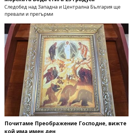
Следобед над Западна и Централна България ще
превали и прегърми
Почитаме Преображение Господне, вижте
кой има имен ден