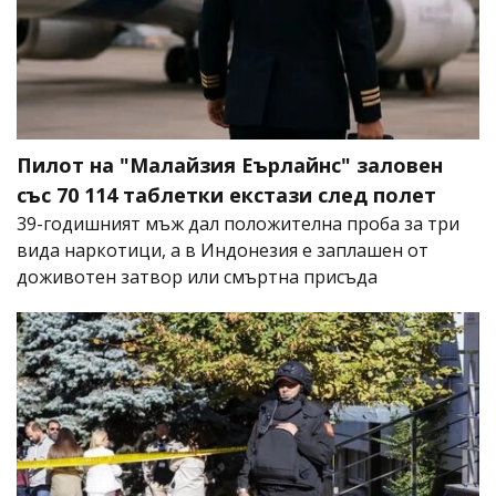
Пилот на "Малайзия Еърлайнс" заловен
със 70 114 таблетки екстази след полет
39-годишният мъж дал положителна проба за три
вида наркотици, а в Индонезия е заплашен от
доживотен затвор или смъртна присъда