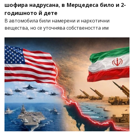
шофира надрусана, в Мерцедеса било и 2-
годишното й дете
В автомобила били намерени и наркотични
вещества, но се уточнява собствеността им