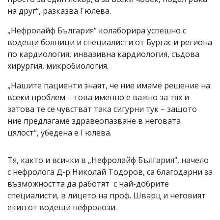
на друг“, разказва Гюлева.
„Нефролайф България“ колаборира успешно с
водещи болници и специалисти от Бургас и региона
по кардиология, инвазивна кардиология, съдова
хирургия, микробиология.
„Нашите пациенти знаят, че ние имаме решение на
всеки проблем – това именно е важно за тях и
затова те се чувстват така сигурни тук – защото
ние предлагаме здравеопазване в неговата
цялост“, убедена е Гюлева.
Тя, както и всички в „Нефролайф България“, начело
с нефролога Д-р Николай Тодоров, са благодарни за
възможността да работят с най-добрите
специалисти, в лицето на проф. Шварц и неговият
екип от водещи нефролози.