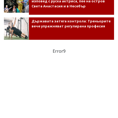
изповед с руска актриса, пее на остров
Света Анастасия и в Несебър
Държавата затяга контрола: Треньорите
вече упражняват регулирана професия
Error9