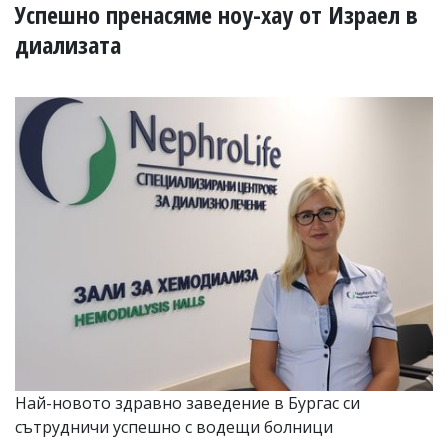
УКРАЙНА
Успешно пренасяме ноу-хау от Израел в
СПОРТ
диализата
РАЗСЛЕДВАНЕ
БИЗНЕС
ЮГ
Управители:
Веселин
Василев,
email:
v.vasilev@flagman.bg
Катя
Касабова,
еmail:
k.kassabova@flagman.bg
Главен
редактор:
Иван
Колев,
Най-новото здравно заведение в Бургас си
email:
сътрудничи успешно с водещи болници
office@flagman.bg