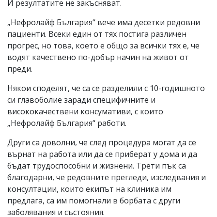
И резултатите не закъсняват.
„Нефролайф България“ вече има десетки редовни
пациенти. Всеки един от тях постига различен
прогрес, но това, което е общо за всички тях е, че
водят качествено по-добър начин на живот от
преди.
Някои споделят, че са се разделили с 10-годишното
си главоболие заради специфичните и
висококачествени консумативи, с които
„Нефролайф България“ работи.
Други са доволни, че след процедура могат да се
върнат на работа или да се приберат у дома и да
бъдат трудоспособни и жизнени. Трети пък са
благодарни, че редовните прегледи, изследвания и
консултации, които екипът на клиника им
предлага, са им помогнали в борбата с други
заболявания и състояния.