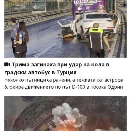
Трима загинаха при удар на кола в
градски автобус в Турция
Няколко пътници са ранени, а тежката катастрофа
блокира движението по път D-100 в посока Одрин