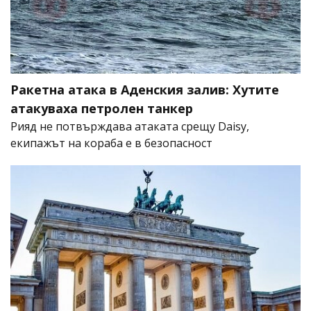
Ракетна атака в Аденския залив: Хутите
атакуваха петролен танкер
Рияд не потвърждава атаката срещу Daisy,
екипажът на кораба е в безопасност