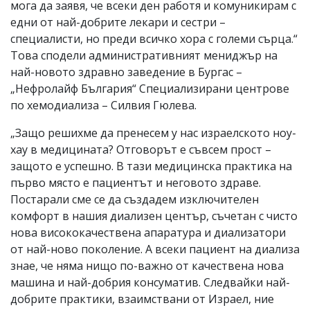
мога да заявя, че всеки ден работя и комуникирам с
едни от най-добрите лекари и сестри –
специалисти, но преди всичко хора с големи сърца.“
Това сподели административният мениджър на
най-новото здравно заведение в Бургас –
„Нефролайф България“ Специализирани центрове
по хемодиализа – Силвия Гюлева.
„Защо решихме да пренесем у нас израелското ноу-
хау в медицината? Отговорът е съвсем прост –
защото е успешно. В тази медицинска практика на
първо място е пациентът и неговото здраве.
Постарали сме се да създадем изключителен
комфорт в нашия диализен център, съчетан с чисто
нова висококачествена апаратура и диализатори
от най-ново поколение. А всеки пациент на диализа
знае, че няма нищо по-важно от качествена нова
машина и най-добрия консуматив. Следвайки най-
добрите практики, взаимствани от Израел, ние