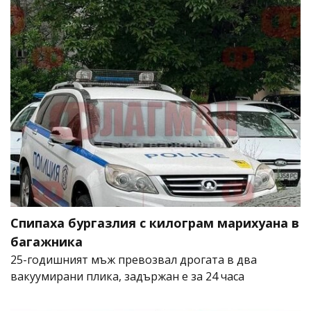
Спипаха бургазлия с килограм марихуана в
багажника
25-годишният мъж превозвал дрогата в два
вакуумирани плика, задържан е за 24 часа