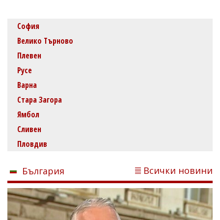
София
Велико Търново
Плевен
Русе
Варна
Стара Загора
Ямбол
Сливен
Пловдив
Всички новини
България