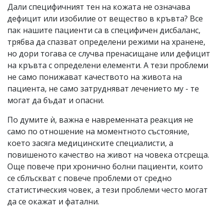
Дали специфичният тен на кожата не означава
дефицит или изобилие от вещество в кръвта? Все
пак нашите пациенти са в специфичен дисбаланс,
трябва да спазват определени режими на хранене,
но дори тогава се случва пренасищане или дефицит
на кръвта с определени елементи. А тези проблеми
не само понижават качеството на живота на
пациента, не само затрудняват лечението му - те
могат да бъдат и опасни.
По думите ѝ, важна е навременната реакция не
само по отношение на моментното състояние,
което засяга медицинските специалисти, а
повишеното качество на живот на човека отсреща.
Още повече при хронично болни пациенти, които
се сблъскват с повече проблеми от средно
статистическия човек, а тези проблеми често могат
да се окажат и фатални.