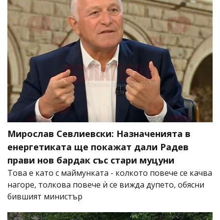
Мирослав Севлиевски: Назначенията в
енергетиката ще покажат дали Радев
прави нов бардак със стари муцуни
Това е като с маймунката - колкото повече се качва
нагоре, толкова повече ѝ се вижда дупето, обясни
бившият министър