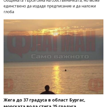
Общината търси сина на собственичката, но може
единствено да издаде предписание и да наложи
глоба
Жега до 37 градуса в област Бургас,
морската вода стига 25 градуса