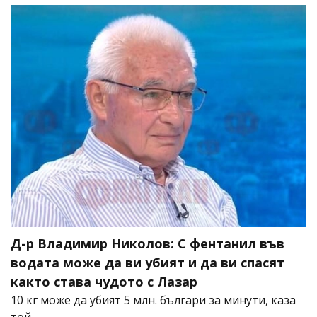
Д-р Владимир Николов: С фентанил във
водата може да ви убият и да ви спасят
както става чудото с Лазар
10 кг може да убият 5 млн. българи за минути, каза
той