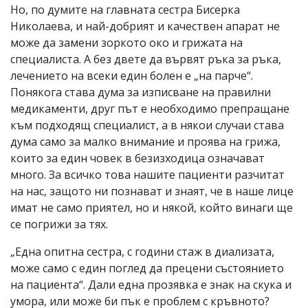
Но, по думите на главната сестра Бисерка
Николаева, и най-добрият и качествен апарат не
може да замени зоркото око и грижата на
специалиста. А без двете да вървят ръка за ръка,
лечението на всеки един болен е „на парче“.
Понякога става дума за изписване на правилни
медикаменти, друг път е необходимо препращане
към подходящ специалист, а в някои случаи става
дума само за малко внимание и проява на грижа,
които за един човек в безизходица означават
много. За всичко това нашите пациенти разчитат
на нас, защото ни познават и знаят, че в наше лице
имат не само приятел, но и някой, който винаги ще
се погрижи за тях.
„Една опитна сестра, с години стаж в диализата,
може само с един поглед да прецени състоянието
на пациента“. Дали една прозявка е знак на скука и
умора, или може би пък е проблем с кръвното?