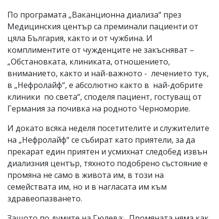
По програмата „Ваканционна диализа“ през
Медицинския център са преминали пациенти от
цяла България, както и от чужбина. И
комплиментите от чужденците не закъсняват –
„Обстановката, клиниката, отношението,
вниманието, както и най-важното - лечението тук,
в „Нефролайф“, е абсолютно както в най-добрите
клиники по света“, споделя пациент, гостуващ от
Германия за почивка на родното Черноморие.
И докато всяка неделя посетителите и служителите
на „Нефролайф“ се събират като приятели, за да
прекарат един приятен и усмихнат следобед извън
диализния център, тяхното подобрено състояние е
промяна не само в живота им, в този на
семействата им, но и в нагласата им към
здравеопазването.
Защото по думите на Гюлева: „Промяната няма как