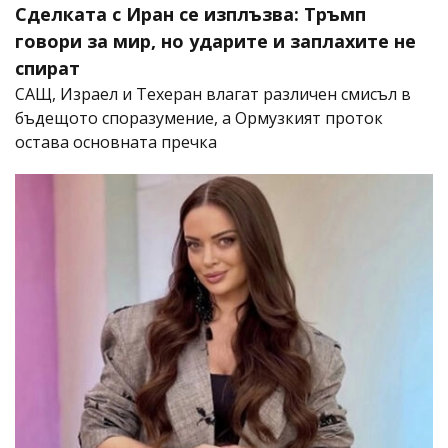
Сделката с Иран се изплъзва: Тръмп
говори за мир, но ударите и заплахите не
спират
САЩ, Израел и Техеран влагат различен смисъл в
бъдещото споразумение, а Ормузкият проток
остава основната пречка