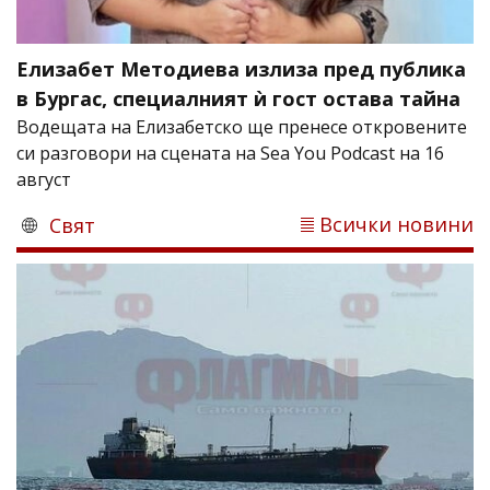
Елизабет Методиева излиза пред публика
в Бургас, специалният ѝ гост остава тайна
Водещата на Елизабетско ще пренесе откровените
си разговори на сцената на Sea You Podcast на 16
август
Всички новини
Свят