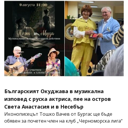
Българският Окуджава в музикална
изповед с руска актриса, пее на остров
Света Анастасия и в Несебър
Иконописецът Тошко Вачев от Бургас ще бъде
обявен за почетен член на клуб „Черноморска лига“