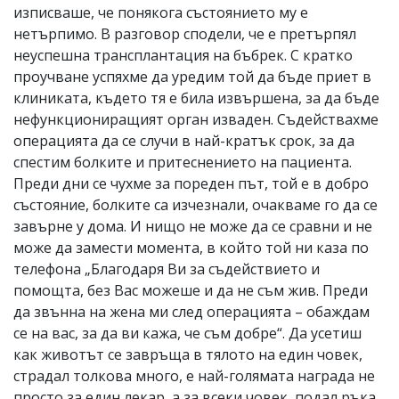
изписваше, че понякога състоянието му е
нетърпимо. В разговор сподели, че е претърпял
неуспешна трансплантация на бъбрек. С кратко
проучване успяхме да уредим той да бъде приет в
клиниката, където тя е била извършена, за да бъде
нефункциониращият орган изваден. Съдействахме
операцията да се случи в най-кратък срок, за да
спестим болките и притеснението на пациента.
Преди дни се чухме за пореден път, той е в добро
състояние, болките са изчезнали, очакваме го да се
завърне у дома. И нищо не може да се сравни и не
може да замести момента, в който той ни каза по
телефона „Благодаря Ви за съдействието и
помощта, без Вас можеше и да не съм жив. Преди
да звънна на жена ми след операцията – обаждам
се на вас, за да ви кажа, че съм добре“. Да усетиш
как животът се завръща в тялото на един човек,
страдал толкова много, е най-голямата награда не
просто за един лекар, а за всеки човек, подал ръка