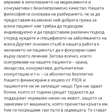
вярваме в използването на медикаменти и
консумативи с безкомпромисно качество. Нашата
философия се основава на разбирането, че за да
предоставим възможно най-добрата грижа за
всеки пациент ние трябва да подходим
индивидуално и да предоставим различен подход
според нуждите и спецификите на заболяването на
всеки.Другият основен стълб в нашата работа е
желанието ни пациентът да е фокусиран само
върху своето лечение. Затова всичко, което
осигуряваме на нашите пациенти – храна,
лекарства, консумативи, допълнителни
консултации и т.н. – са абсолютно безплатни.
Нашето финансиране е изцяло от РЗОК и
пациентите ни не заплащат нищо. При нас идват
болни, които от години срещат трудности да
поддържат нормален начин на живот, защото са
зависими от машината, която пречиства кръвта им.
Ние ги посрещаме три пъти в седмицата. Те стават