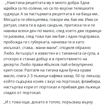
. „Наистина рецептата му е много добра. Една
идейка са по-солени, но са по-вкусни телешките
суджуци. А за пастърмата рецептата е на баща ми…
Месцата ги обезципява, говори им, бае им. Има си
ритуал, слага ги в едно сандъче, притиска ги и ги
навива всеки ден по малко, след което две седмици
ги развива, след това пак им бае с едни подправки,
пробожда ги с губерката, нанизва ги и като
изсъхнат, става... мани-мани”, споделя образно
Любо. Актьорът е известен и с тиквената си супа, а
отскоро е станал добър и в приготвянето на
десерти. Любо прави ябълков пай и безупречно
креп-сюзе. Разтапя на тигана една бучка краве
масло, слага 2-3 лъжици кафява захар, 50 гр. ликьор,
който съдържа коняк с вкус на портокал, фламбира,
настъргва кори от портокал и прибавя две лъжици
сладко от портокал.
„И с това още, докато е топло, поръсваш върху