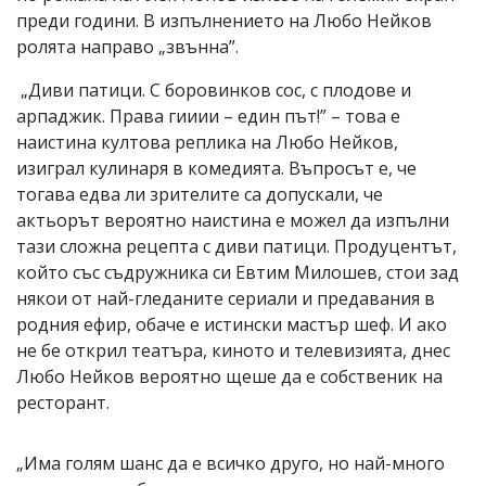
преди години. В изпълнението на Любо Нейков
ролята направо „звънна”.
„Диви патици. С боровинков сос, с плодове и
арпаджик. Права гииии – един път!” – това е
наистина култова реплика на Любо Нейков,
изиграл кулинаря в комедията. Въпросът е, че
тогава едва ли зрителите са допускали, че
актьорът вероятно наистина е можел да изпълни
тази сложна рецепта с диви патици. Продуцентът,
който със съдружника си Евтим Милошев, стои зад
някои от най-гледаните сериали и предавания в
родния ефир, обаче е истински мастър шеф. И ако
не бе открил театъра, киното и телевизията, днес
Любо Нейков вероятно щеше да е собственик на
ресторант.
„Има голям шанс да е всичко друго, но най-много