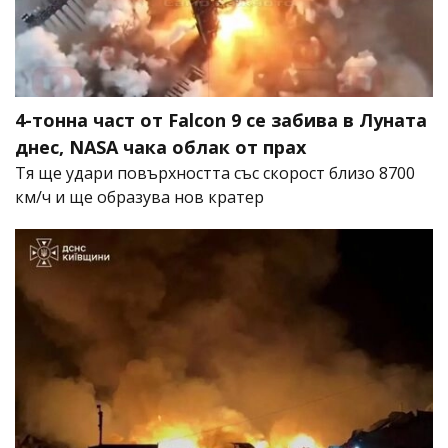
4-тонна част от Falcon 9 се забива в Луната
днес, NASA чака облак от прах
Тя ще удари повърхността със скорост близо 8700
км/ч и ще образува нов кратер