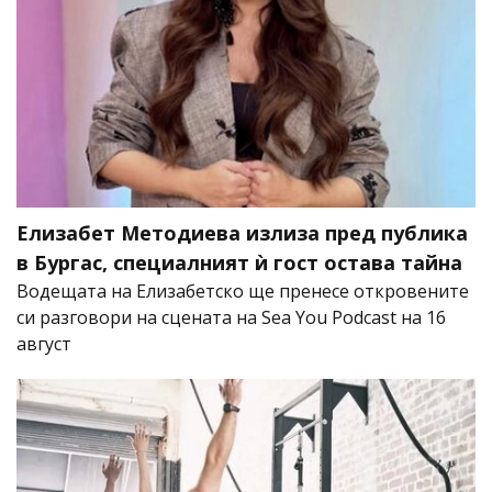
Елизабет Методиева излиза пред публика
в Бургас, специалният ѝ гост остава тайна
Водещата на Елизабетско ще пренесе откровените
си разговори на сцената на Sea You Podcast на 16
август