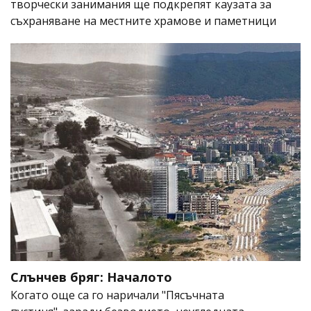
творчески занимания ще подкрепят каузата за
съхраняване на местните храмове и паметници
Слънчев бряг: Началото
Когато още са го наричали "Пясъчната