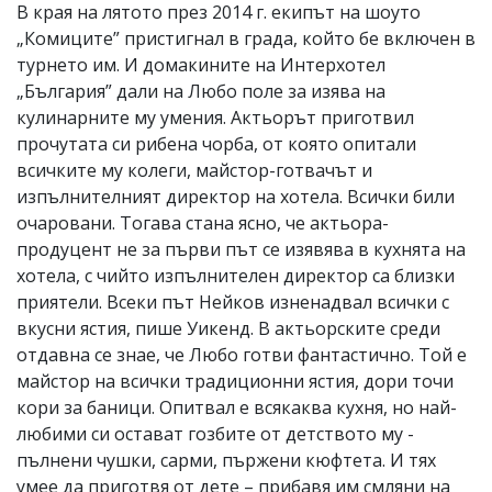
В края на лятото през 2014 г. екипът на шоуто
„Комиците” пристигнал в града, който бе включен в
турнето им. И домакините на Интерхотел
„България” дали на Любо поле за изява на
кулинарните му умения. Актьорът приготвил
прочутата си рибена чорба, от която опитали
всичките му колеги, майстор-готвачът и
изпълнителният директор на хотела. Всички били
очаровани. Тогава стана ясно, че актьора-
продуцент не за първи път се изявява в кухнята на
хотела, с чийто изпълнителен директор са близки
приятели. Всеки път Нейков изненадвал всички с
вкусни ястия, пише Уикенд. В актьорските среди
отдавна се знае, че Любо готви фантастично. Той е
майстор на всички традиционни ястия, дори точи
кори за баници. Опитвал е всякаква кухня, но най-
любими си остават гозбите от детството му -
пълнени чушки, сарми, пържени кюфтета. И тях
умее да приготвя от дете – прибавя им смляни на