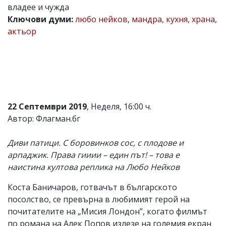
владее и чужда
Коментарите
Ключови думи:
любо нейков
,
мандра
,
кухня
,
храна
,
под
статиите
актьор
се
въвеждат
от
читателите
и
редакцията
не
носи
22 Септември 2019
, Неделя, 16:00 ч.
отговорност
Автор: Флагман.бг
за
тях!
Ако
Диви патици. С боровинков сос, с плодове и
откриете
арпаджик. Права гииии – един път! – това е
обиден
за
наистина култова реплика на Любо Нейков
вас
коментар,
Коста Баничаров, готвачът в българското
моля
посолство, се превърна в любимият герой на
сигнализирайте
почитателите на „Мисия Лондон”, когато филмът
ни!
по романа на Алек Попов излезе на големия екран