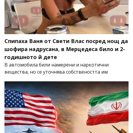
Спипаха Ваня от Свети Влас посред нощ да
шофира надрусана, в Мерцедеса било и 2-
годишното й дете
В автомобила били намерени и наркотични
вещества, но се уточнява собствеността им