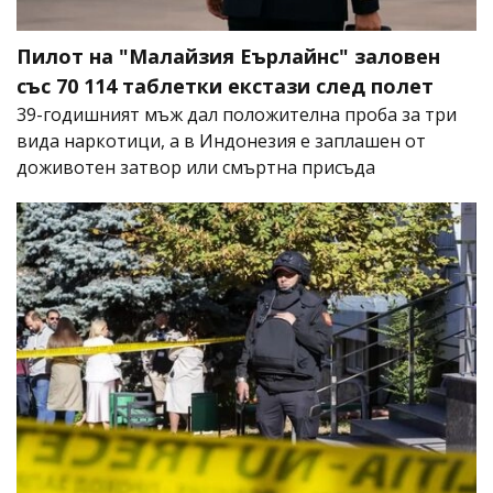
Пилот на "Малайзия Еърлайнс" заловен
със 70 114 таблетки екстази след полет
39-годишният мъж дал положителна проба за три
вида наркотици, а в Индонезия е заплашен от
доживотен затвор или смъртна присъда