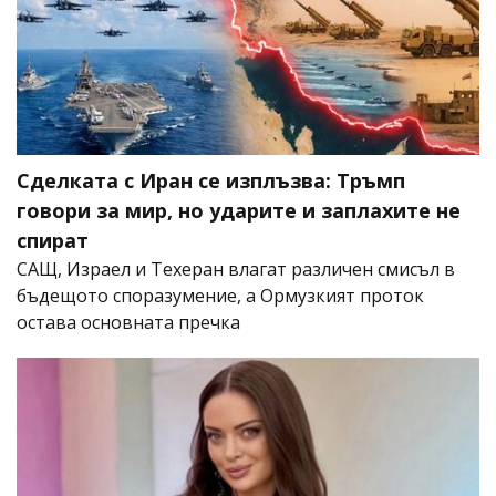
Сделката с Иран се изплъзва: Тръмп
говори за мир, но ударите и заплахите не
спират
САЩ, Израел и Техеран влагат различен смисъл в
бъдещото споразумение, а Ормузкият проток
остава основната пречка