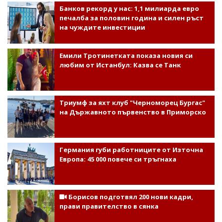
Банков рекорд у нас: 1,1 милиарда евро
печалба за половин година и силен ръст
на чуждите инвестиции
Емили Тротинетката показа новия си
любим от Истанбул: Казва се Танк
Триумф за яхт клуб "Черноморец Бургас"
на Държавното първенство в Приморско
Германия губи работниците от Източна
Европа: 45 000 повече си тръгнаха
Борисов подготвял 200 нови кадри,
прави правителство в сянка