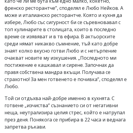
като че ли ме бута към едно малко, кокетно,
френско ресторантче”, споделял е Любо Нейков. А
може и италианско ресторантче. Която и кухня да
избере, Любо със сигурност би се съревновавал с
топ кулинарите в столицата, които в последно
време се изявяват и в тв ефира. В актьорските
среди нямат никакво съмнение, тъй като добре
знаят колко вкусно готви Любо и с нетърпение
очакват новите му изкушения. „Последното ми
постижение е кашкавал и сирене. Започнах да
правя собствена мандра вкъщи. Получава се
страхотно! За мен готвенето е почивка”, споделял е
Любо.
Той си отдъхва най-добре именно в кухнята. С
готвене „изчиства” съзнанието си от негативни
неща, неутрализира целия стрес, който е натрупал
през деня. Понякога се прибира в 22 часа и веднага
запретва ръкави.