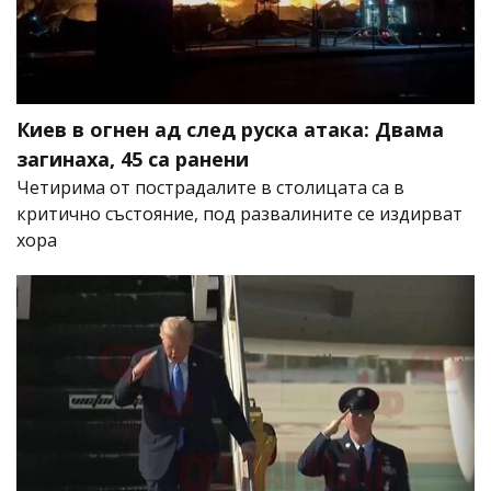
Киев в огнен ад след руска атака: Двама
загинаха, 45 са ранени
Четирима от пострадалите в столицата са в
критично състояние, под развалините се издирват
хора