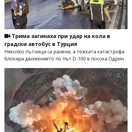
Трима загинаха при удар на кола в
градски автобус в Турция
Няколко пътници са ранени, а тежката катастрофа
блокира движението по път D-100 в посока Одрин