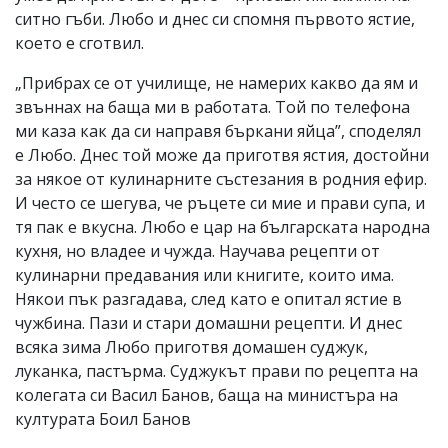
ситно гъби. Любо и днес си спомня първото ястие,
което е сготвил.
„Прибрах се от училище, не намерих какво да ям и
звъннах на баща ми в работата. Той по телефона
ми каза как да си направя бъркани яйца”, споделял
е Любо. Днес той може да приготвя ястия, достойни
за някое от кулинарните състезания в родния ефир.
И често се шегува, че ръцете си мие и прави супа, и
тя пак е вкусна. Любо е цар на българската народна
кухня, но владее и чужда. Научава рецепти от
кулинарни предавания или книгите, които има.
Някои пък разгадава, след като е опитал ястие в
чужбина. Пази и стари домашни рецепти. И днес
всяка зима Любо приготвя домашен суджук,
луканка, пастърма. Суджукът прави по рецепта на
колегата си Васил Банов, баща на министъра на
културата Боил Банов