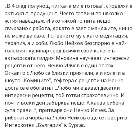
„В 4 след полунощ питката ми е готова”, споделял е
актьорът-продуцент. Често готви и по няколко
ястия наведнъж. И ако някой го пита нещо,
свързано с работа, докато е зает с манджите, нищо
не може да каже. Готвенето му е като медитация,
терапия, а и хоби. Любо Нейков безспорно е най-
големият кулинар сред всички свои колеги в
актьорската гилдия. Мнозина научават интересни
рецепти от него. Ненчо Илчев е един от тях.
Откакто с Любо са близки приятели, а и колеги в
шоуто „Комиците”, тефтера с рецепти на Ненчо
доста се е обогатил. „Любо ми е давал десетки
интересни рецепти, той готви страхотевично. И
почти всеки ден забърква нещо. А каква рибена
супа прави...”, притваря очи Ненчо Илчев. За
рибената чорба на Любо Нейков още се говори в
Интерхотел „България” в Бургас.