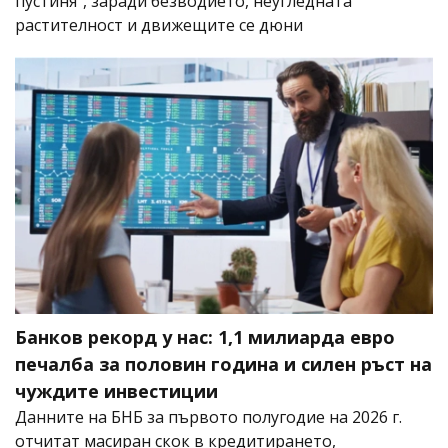
пустиня", заради безводието, неугледната
растителност и движещите се дюни
Банков рекорд у нас: 1,1 милиарда евро
печалба за половин година и силен ръст на
чуждите инвестиции
Данните на БНБ за първото полугодие на 2026 г.
отчитат масиран скок в кредитирането,