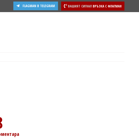
FLAGMAN В TELEGRAM
ВАШИЯТ СИГНАЛ
ВРЪЗКА С ФЛАГМАН
ости
8
оментара