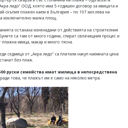
Акра лидо” ООД, която има 5-годишен договор за ивицата и
ай-скъпия плажен наем в България – по 107 хил.лева на
за изключително малка площ.
анията останаха изненадани от действията на строителния
 Буните са там от много години, спират свлачищния процес и
т плажна ивица, макар и много тясна.
еди седмица от „Акра лидо” са платили накуп наемната цена
станат без плаж.
500 руски семейства имат жилища в непосредствена
заради това, че плажът им е само на няколко метра.