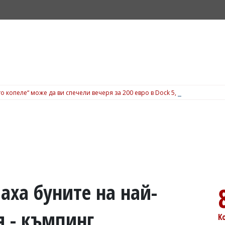
о копеле“ може да ви спечели вечеря за 200 евро в Dock 5, вижте подробн
аха буните на най-
я - къмпинг
К