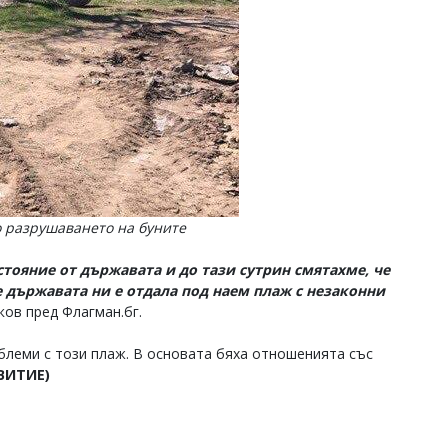
по разрушаването на буните
стояние от държавата и до тази сутрин смятахме, че
е държавата ни е отдала под наем плаж с незаконни
ков пред Флагман.бг.
леми с този плаж. В основата бяха отношенията със
ВИТИЕ)