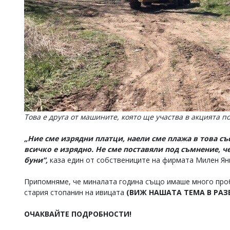
Това е друга от машините, която ще участва в акцията 
„Ние сме изрядни платци, наели сме плажа в това съ
всичко е изрядно. Не сме поставяли под съмнение, ч
буни”,
каза един от собствениците на фирмата Милен Ян
Припомняме, че миналата година също имаше много проб
стария стопанин на ивицата
(ВИЖ НАШАТА ТЕМА В РАЗ
ОЧАКВАЙТЕ ПОДРОБНОСТИ!