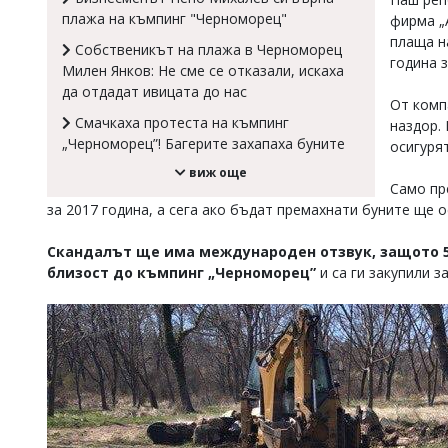
плажа на къмпинг "Черноморец"
фирма „
Коментарите
под
плаща н
Собственикът на плажа в Черноморец
статиите
година 
Милен Янков: Не сме се отказали, искаха
се
да отдадат ивицата до нас
въвеждат
От комп
от
Смачкаха протеста на къмпинг
наздор.
читателите
„Черноморец”! Багерите захапаха буните
осигуря
и
редакцията
виж още
не
Само пр
носи
за 2017 година, а сега ако бъдат премахнати буните ще о
отговорност
за
Скандалът ще има международен отзвук, защото 
тях!
близост до къмпинг „Черноморец”
и са ги закупили 
Ако
откриете
обиден
за
вас
коментар,
моля
сигнализирайте
ни!