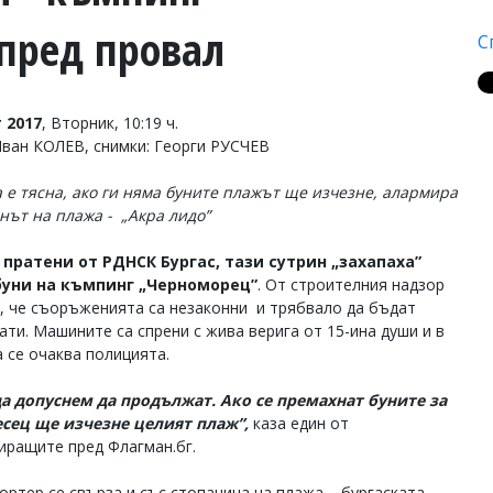
 пред провал
С
 2017
, Вторник, 10:19 ч.
Иван КОЛЕВ, снимки: Георги РУСЧЕВ
 е тясна, ако ги няма буните плажът ще изчезне, алармира
нът на плажа - „Акра лидо”
 пратени от РДНСК Бургас, тази сутрин „захапаха”
буни на къмпинг „Черноморец”
. От строителния надзор
, че съоръженията са незаконни и трябвало да бъдат
ати. Машините са спрени с жива верига от 15-ина души и в
 се очаква полицията.
а допуснем да продължат. Ако се премахнат буните за
сец ще изчезне целият плаж”,
каза един от
иращите пред Флагман.бг.
ортер се свърза и със стопанина на плажа – бургаската