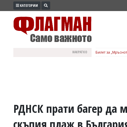
КАТЕГОРИИ
ПРОМО
ЗОНА
ИЗБОРИ
2026
ПРАКТИЧНО
НАКРАТКО
Билет за „Мръснот
КУЛТУРА
ЗДРАВЕ
ПОЛИТИКА
ОБЩИНИ
ОБЩЕСТВО
ЛАЙФСТАЙЛ
РДНСК прати багер да м
ВОЙНАТА
скъпия плаж в Българи
В