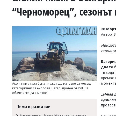
УКРАЙНА
“Черноморец”, сезонът
СПОРТ
РАЗСЛЕДВАНЕ
БИЗНЕС
28 Март
ЮГ
Автор: 
Ивицата
Управители:
стопани
Веселин
Василев,
email:
Багери,
v.vasilev@flagman.bg
двете 
Катя
твърдят
Касабова,
премахн
еmail:
k.kassabova@flagman.bg
момента
Ако я няма тази буна плажът ще изчезне за месец,
категорични са еколози. Багер, пратен от РДНСК
Главен
обаче иска да я махне
редактор:
„Няма д
Иван
един ме
Колев,
протест
Тема в развитие
email:
office@flagman.bg
Бизнесменът Нено Михалев си върна
Наш реп