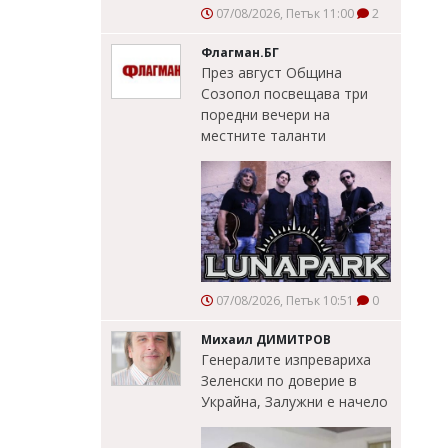
07/08/2026, Петък 11:00
2
Флагман.БГ
През август Община
Созопол посвещава три
поредни вечери на
местните таланти
07/08/2026, Петък 10:51
0
Михаил ДИМИТРОВ
Генералите изпревариха
Зеленски по доверие в
Украйна, Залужни е начело