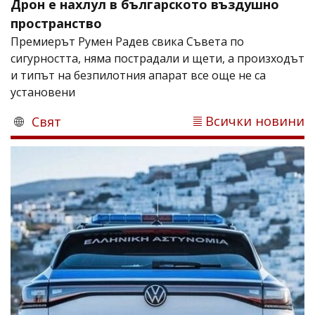
Дрон е нахлул в българското въздушно
пространство
Премиерът Румен Радев свика Съвета по
сигурността, няма пострадали и щети, а произходът
и типът на безпилотния апарат все още не са
установени
Всички новини
Свят