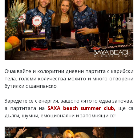
Очаквайте и колоритни дневни партита с карибски
тела, големи количества мохито и много отворени
бутилки с шампанско.
Заредете се с енергия, защото лятото едва започва,
а партитата на
SAXA beach summer club,
ще са
дълги, шумни, емоционални и запомнящи се!