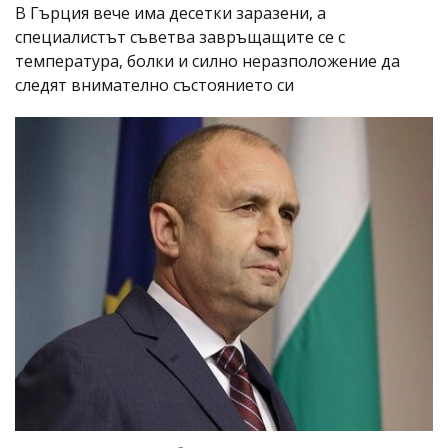
В Гърция вече има десетки заразени, а
специалистът съветва завръщащите се с
температура, болки и силно неразположение да
следят внимателно състоянието си