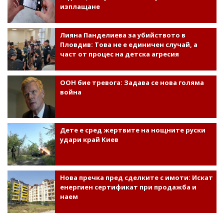
изплащане
Лияна Панделиева за убийството в
Пловдив: Това не е единичен случай, а
част от процес на детска агресия
ООН бие тревога: Задава се нова голяма
война
Дете е сред жертвите на нощните руски
удари край Киев
Нова пречка пред сделките с имоти: Искат
енергиен сертификат при продажба и
наем