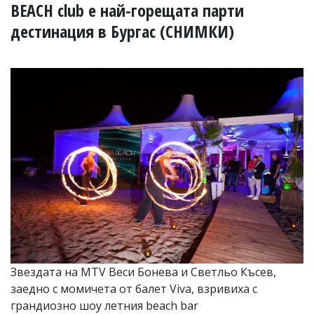
УКРАЙНА
BEACH club е най-горещата парти
СПОРТ
дестинация в Бургас (СНИМКИ)
РАЗСЛЕДВАНЕ
БИЗНЕС
ЮГ
Управители:
Веселин
Василев,
email:
v.vasilev@flagman.bg
Катя
Касабова,
еmail:
k.kassabova@flagman.bg
Главен
редактор:
Иван
Звездата на MTV Веси Бонева и Светльо Късев,
Колев,
заедно с момичета от балет Viva, взривиха с
email:
грандиозно шоу летния beach bar
office@flagman.bg