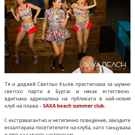
Тя и диджей Светльо Късев пристигнаха за шумно
светско парти в Бургас и някак естествено
вдигнаха адреналина на публиката в най-новия
клуб на плажa –
SAXA beach summer club.
С екстравагантно и нетипично поведение, звездите
екзалтираха посетителите на клуба, като танцуваха
в пясъка с много настроение.