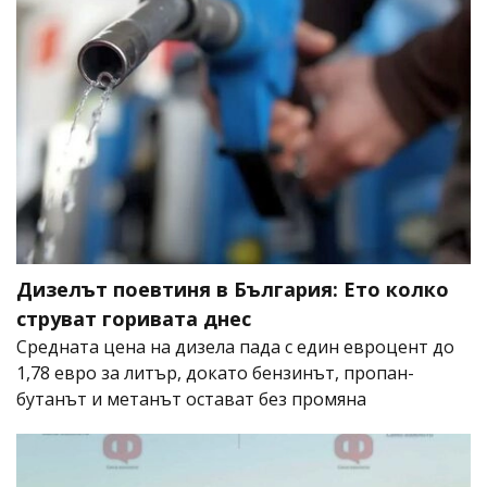
Дизелът поевтиня в България: Ето колко
струват горивата днес
Средната цена на дизела пада с един евроцент до
1,78 евро за литър, докато бензинът, пропан-
бутанът и метанът остават без промяна