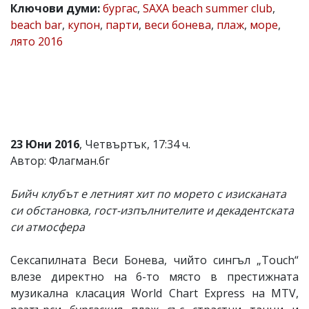
Ключови думи:
бургас
,
SAXA beach summer club
,
Коментарите
beach bar
,
купон
,
парти
,
веси бонева
,
плаж
,
море
,
под
лято 2016
статиите
се
въвеждат
от
читателите
и
редакцията
не
носи
23 Юни 2016
, Четвъртък, 17:34 ч.
отговорност
Автор: Флагман.бг
за
тях!
Ако
Бийч клубът е летният хит по морето с изисканата
откриете
си обстановка, гост-изпълнителите и декадентската
обиден
си атмосфера
за
вас
коментар,
Сексапилната Веси Бонева, чийто сингъл „Touch“
моля
влезе директно на 6-то място в престижната
сигнализирайте
ни!
музикална класация World Chart Express на MTV,