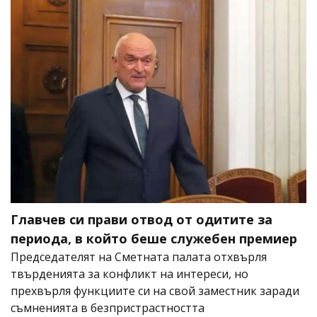
Главчев си прави отвод от одитите за
периода, в който беше служебен премиер
Председателят на Сметната палата отхвърля
твърденията за конфликт на интереси, но
прехвърля функциите си на свой заместник заради
съмненията в безпристрастността