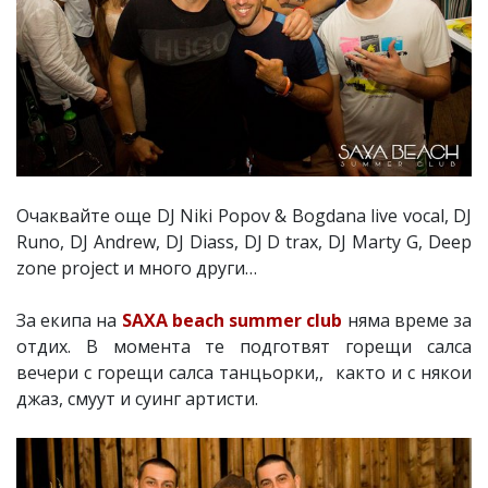
Очаквайте още DJ Niki Popov & Bogdana live vocal, DJ
Runo, DJ Andrew, DJ Diass, DJ D trax, DJ Marty G, Deep
zone project и много други…
За екипа на
SAXA beach summer club
няма време за
отдих. В момента те подготвят горещи салса
вечери с горещи салса танцьорки,, както и с някои
джаз, смуут и суинг артисти.