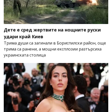
Дете е сред жертвите на нощните руски
удари край Киев
Трима души са загинали в Бориспилски район, още
трима са ранени, а мощни експлозии разтърсиха
украинската столица