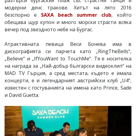
разтърси бургаския плаж със страстни танци и
модерни денс тракове. Хитът на лято 2016
безспорно е
SAXA beach summer club
, който
обещава щур купон и много морски страсти всяка
вечер под звездното небе на Бургас.
Атрактивната певица Веси Бонева има в
дискографията си парчета като „RingTheBells“,
„Believe“ и „IfYouWant to TouchMe“. Тя е носителка
на награда за „Най-добър български видеоклип“ на
МAD TV Гърция, а сред местата, където е имала
концерти, е и легендарният австрийски клуб „U4“,
известен с гостуванията на имена като Prince, Sade
и David Guetta.