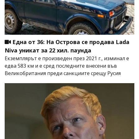
Една от 36: На Острова се продава Lada
Niva уникат за 22 хил. паунда
Екземплярът е произведен през 2021 г., изминал е
едва 583 км и е сред последните внесени във
Великобритания преди санкциите срещу Русия