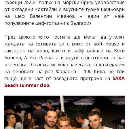
горещи лъчи, полъх на морски бриз, удоволствие
от охладени коктейли и вкусните гурме шедьоври
на шеф Валентин Иванов – един от най-
популярните шеф-готвачи в България.
През цялото лято гостите ще могат да утолят
жаждата на сетивата си с микс от soft house и
саксофон на живо, както и лайф вокали на Веси
Бонева, Алекс Раева, а и други подготвени за вас
изненади. Открехваме леко завесата, за да издадем
на феновете на рап Фараона – 100 Кила, че той
също ще е част от звездната програма на
SAXA
beach summer club.