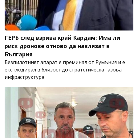
ГЕРБ след взрива край Кардам: Има ли
риск дронове отново да навлязат в
България
Безпилотният апарат е преминал от Румъния и е
експлодирал в близост до стратегическа газова
инфраструктура