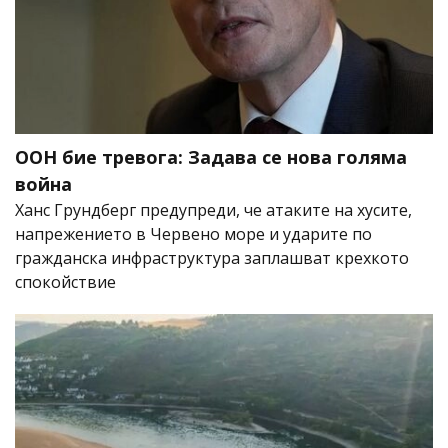
ООН бие тревога: Задава се нова голяма
война
Ханс Грундберг предупреди, че атаките на хусите,
напрежението в Червено море и ударите по
гражданска инфраструктура заплашват крехкото
спокойствие