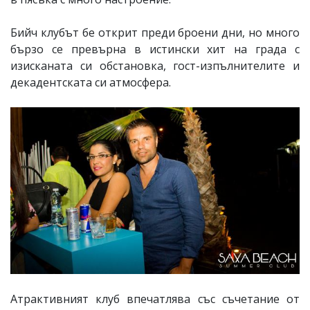
Бийч клубът бе открит преди броени дни, но много
бързо се превърна в истински хит на града с
изисканата си обстановка, гост-изпълнителите и
декадентската си атмосфера.
Атрактивният клуб впечатлява със съчетание от