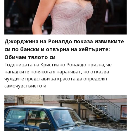
Джорджина на Роналдо показа извивките
си по бански и отвърна на хейтърите:
Обичам тялото си
Годеницата на Кристиано Роналдо призна, че
нападките понякога я нараняват, но отказва
чуждите представи за красота да определят
самочувствието ѝ