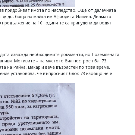
иев придобиват имота по наследство. Още от далечната
ния дядо, баща на майка им Афродита Илиева. Двамата
 продължение на 10 години те са принудени да водят
родита изважда необходимите документи, но Поземлената
аници. Мотивите – на мястото бил построен бл. 73.
ата на Райна, макар и вече възрастен по това време,
ление установява, че въпросният блок 73 изобщо не е