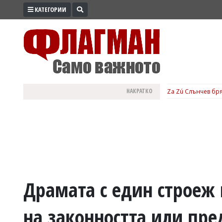
КАТЕГОРИИ
ПРОМО
ЗОНА
ИЗБОРИ
2026
ПРАКТИЧНО
НАКРАТКО
Za Zú Слънчев бря
КУЛТУРА
ЗДРАВЕ
ПОЛИТИКА
ОБЩИНИ
ОБЩЕСТВО
ЛАЙФСТАЙЛ
Драмата с един строеж 
ВОЙНАТА
на законността или пре
В