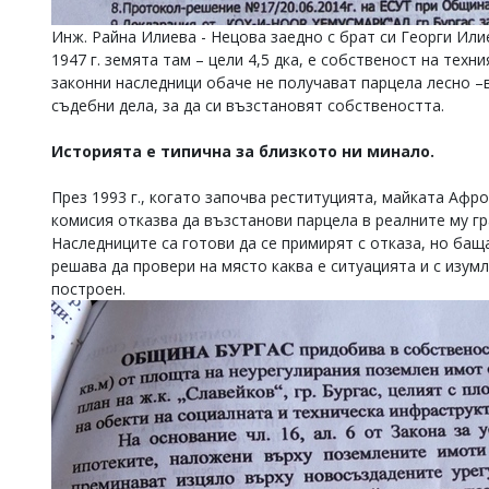
Инж. Райна Илиева - Нецова заедно с брат си Георги Ил
1947 г. земята там – цели 4,5 дка, е собственост на тех
законни наследници обаче не получават парцела лесно –в
съдебни дела, за да си възстановят собствеността.
Историята е типична за близкото ни минало.
През 1993 г., когато започва реституцията, майката Аф
комисия отказва да възстанови парцела в реалните му гр
Наследниците са готови да се примирят с отказа, но бащ
решава да провери на място каква е ситуацията и с изум
построен.