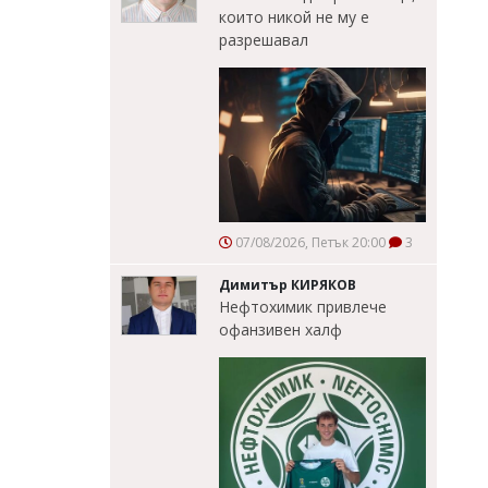
които никой не му е
разрешавал
07/08/2026, Петък 20:00
3
Димитър КИРЯКОВ
Нефтохимик привлече
офанзивен халф