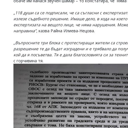
обаче им нанася звучен шамар – то констатира, че няма 
„118 души са се подписали, че са съгласни с експертизата
излезе съдебното решение. Имаше дело, в хода на което 
експертизата на вещото лице, че няма нарушения. Можех
направиха”,
казва Райна Илиева-Нецова.
„Въпросните три блока с протестиращи жители са строен
разрешение те да бъдат изградени и е трябвало да полу
кой да я посъветва. Тя е дала благословията си за техни
с горчивина тя.