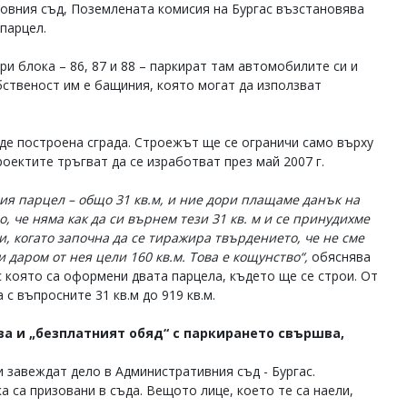
ховния съд, Поземлената комисия на Бургас възстановява
парцел.
ри блока – 86, 87 и 88 – паркират там автомобилите си и
бственост им е бащиния, която могат да използват
ъде построена сграда. Строежът ще се ограничи само върху
роектите тръгват да се изработват през май 2007 г.
шия парцел – общо 31 кв.м, и ние дори плащаме данък на
о, че няма как да си върнем тези 31 кв. м и се принудихме
, когато започна да се тиражира твърдението, че не сме
 даром от нея цели 160 кв.м. Това е кощунство“,
обяснява
с която са оформени двата парцела, където ще се строи. От
 с въпросните 31 кв.м до 919 кв.м.
ва и „безплатният обяд“ с паркирането свършва,
и завеждат дело в Административния съд - Бургас.
а са призовани в съда. Вещото лице, което те са наели,