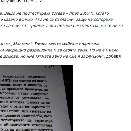
нарушения в проекта.
. Защо не протестираха тогава – през 2009 г., когато
е казано всичко. Ако не са съгласни, защо не оспориха
а да поискат тройна, дори петорна експертиза, но те не го
и от „Мастерс“. Тогава моята майка е подписала
чи насрещно разрешение и за своята земя. Но не е имало
те домове, но ние тяхната явно не сме я заслужили”,
добавя