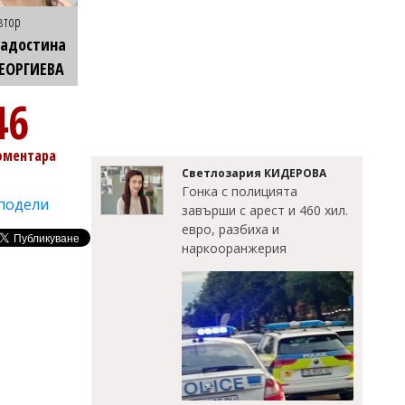
втор
Радостина
ЕОРГИЕВА
46
оментара
Светлозария КИДЕРОВА
Гонка с полицията
подели
завърши с арест и 460 хил.
евро, разбиха и
наркооранжерия