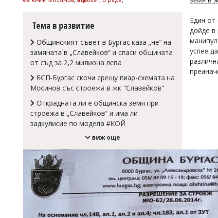
Коментарите
под
Един от
Тема в развитие
статиите
дойде в
се
манипул
Общинският съвет в Бургас каза „не“ на
въвеждат
успее д
замяната в „Славейков“ и спаси общината
от
различн
от съд за 2,2 милиона лева
читателите
преинач
и
БСП-Бургас скочи срещу пиар-схемата на
редакцията
Мосинов със строежа в жк "Славейков"
не
носи
Открадната ли е общинска земя при
отговорност
строежа в „Славейков“ и има ли
за
задкулисие по модела #КОЙ
тях!
Ако
виж още
откриете
обиден
за
вас
коментар,
моля
сигнализирайте
ни!