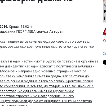
А
Г
2016
, Сряда, 13:02 ч.
Радостина ГЕОРГИЕВА снимки: Авторът
К
кът решил да се кандидатира за кмет, но го е закъсал
аузи, затова приема присърце протеста на хората от три
С
оежът в един частен имот в Бургас се превърна в оръжие за
 на дивиденти? Как един адвокат с политически амбиции –
 Мосинов – направи едно човешко страдание част от
рната си кампания за кмет на града? Как се стигна до
ата съдебна и медийна атака по всички фронтове срещу
те собственици на земята, до твърденията, че някой се е
етелствал, че един зам.-кмет на Бургас лично
телствал строежа и че благодарение на него
ниците получили даром от общината 160 кв. м апетитна
. к. „Славейков”?