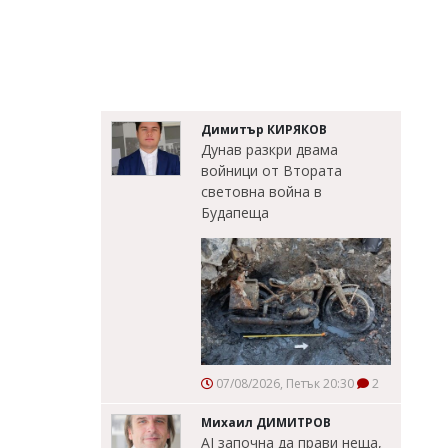
Димитър КИРЯКОВ
Дунав разкри двама
войници от Втората
световна война в
Будапеща
07/08/2026, Петък 20:30
2
Михаил ДИМИТРОВ
AI започна да прави неща,