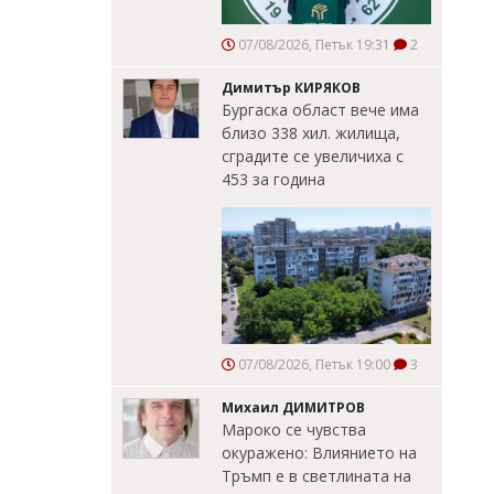
07/08/2026, Петък 19:31
2
Димитър КИРЯКОВ
Бургаска област вече има
близо 338 хил. жилища,
сградите се увеличиха с
453 за година
07/08/2026, Петък 19:00
3
Михаил ДИМИТРОВ
Мароко се чувства
окуражено: Влиянието на
Тръмп е в светлината на