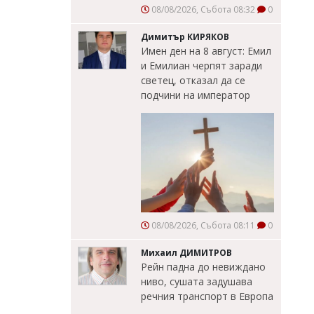
08/08/2026, Събота 08:32
0
Димитър КИРЯКОВ
Имен ден на 8 август: Емил
и Емилиан черпят заради
светец, отказал да се
подчини на император
08/08/2026, Събота 08:11
0
Михаил ДИМИТРОВ
Рейн падна до невиждано
ниво, сушата задушава
речния транспорт в Европа