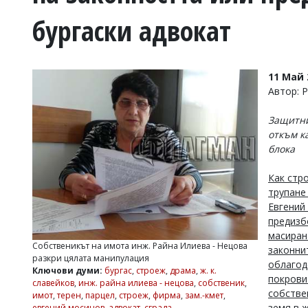
УКРАЙНА
бургаски адвокат
СПОРТ
РАЗСЛЕДВАНЕ
БИЗНЕС
11 Май 
ЮГ
Автор: 
Защитни
Управители:
откъм к
Веселин
блока
Василев,
email:
v.vasilev@flagman.bg
Как стр
Катя
трупане
Касабова,
Евгений
еmail:
k.kassabova@flagman.bg
предизбо
масиран
Главен
Собственикът на имота инж. Райна Илиева - Нецова
редактор:
законни
разкри цялата манипулация
Иван
облагод
Ключови думи:
бургас
,
строеж
,
драма
,
ж. к.
Колев,
покрови
славейков
,
инж. райна илиева - нецова
,
собственик
,
email:
собстве
имот
,
терен
,
парцел
,
строеж
,
фирма
,
зам.-кмет
,
office@flagman.bg
земя в ж
евгений мосинов
,
адвокат
,
сграда
,