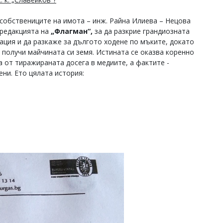
 собствениците на имота – инж. Райна Илиева – Нецова
 редакцията на
„Флагман“,
за да разкрие грандиозната
ация и да разкаже за дългото ходене по мъките, докато
а получи майчината си земя. Истината се оказва коренно
а от тиражираната досега в медиите, а фактите -
ени. Ето цялата история: