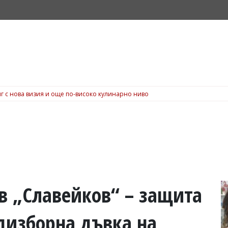
г с нова визия и още по-високо кулинарно ниво
в „Славейков“ – защита
дизборна дъвка на