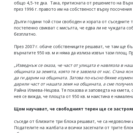
общо 4,5-те дка. Така, притисната от решението на Вър
през 1996 г. правото им на собственост върху посочения 
Дълги години той стои свободен и хората от съседните т
постепенно свикват с мисълта, че едва ли не чуждата со
безплатно.
През 2007 г. обаче собствениците решават, че там ще б
върнатите 950 кв. м и няма да излиза извън тази площ. П
„Изведнъж се оказа, че част от улицата е навлязла в на
общината за земята, която тя е завзела от нас. Стана ясн
да ги дарим на общината. Затова по-късно бяхме изумени
дарили част от нашата земя на общината, а сме получили
Райна Илиева-Нецова. Тя показва и заповедта на кмета, 
нея се вижда, че площта от 950 кв. м наистина е намалена
Щом научават, че свободният терен ще се застроя
съседи от близките три блока решават, че са недоволни 
Подателите на жалбата и всички засегнати от трите блок