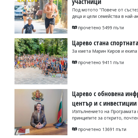
участници
Коментарите
Под мотото "Повече от състе
под
деца и цели семейства в най-а
статиите
се
прочетено 5499 пъти
въвеждат
от
читателите
Царево стана спортнат
и
За кмета Марин Киров и екипа
редакцията
не
носи
прочетено 9411 пъти
отговорност
за
тях!
Ако
откриете
Царево с обновена инфр
обиден
за
център и с инвестиции
вас
Изпълнението на Програмата 
коментар,
моля
принципите за открито, почте
сигнализирайте
ни!
прочетено 13691 пъти