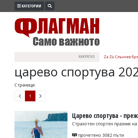
КАТЕГОРИИ
ПРОМО
ЗОНА
ИЗБОРИ
2026
ПРАКТИЧНО
НАКРАТКО
Za Zú Слънчев бря
КУЛТУРА
царево спортува 20
ЗДРАВЕ
ПОЛИТИКА
Страници:
ОБЩИНИ
1
ОБЩЕСТВО
ЛАЙФСТАЙЛ
Царево спортува - преж
ВОЙНАТА
Страхотен спортен празник на
В
прочетено 3082 пъти