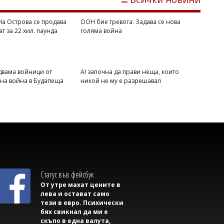
 На Острова се продава
ООН бие тревога: Задава се нова
ат за 22 хил. паунда
голяма война
Георги РУСЧЕВ
ГЕРБ след взрива край Кардам: Има ли
риск дронове отново да навлязат в
двама войници от
AI започна да прави неща, които
България
вна война в Будапеща
никой не му е разрешавал
Статус във фейсбук
От утре махат цените в
лева и остават само
тези в евро. Психически
Михаил ДИМИТРОВ
бях свикнал да ми е
Вера Кочовска: България започва да
скъпо в една валута,