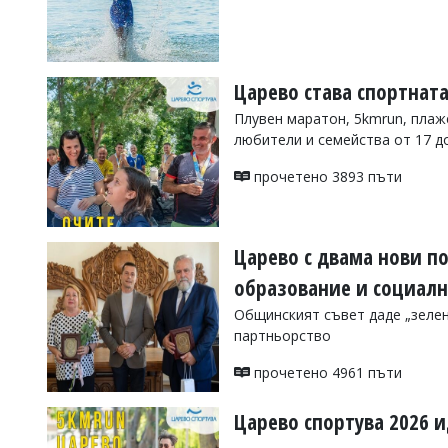
УКРАЙНА
СПОРТ
РАЗСЛЕДВАНЕ
Царево става спортнат
БИЗНЕС
Плувен маратон, 5kmrun, пла
ЮГ
любители и семейства от 17 д
прочетено 3893 пъти
Управители:
Веселин
Василев,
email:
Царево с двама нови п
v.vasilev@flagman.bg
Катя
образование и социалн
Касабова,
еmail:
k.kassabova@flagman.bg
Общинският съвет даде „зелен
партньорство
Главен
редактор:
прочетено 4961 пъти
Иван
Колев,
email:
Царево спортува 2026 
office@flagman.bg