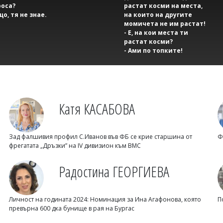
оса?
растат косми на места,
що, тя не знае.
на които на другите
момичета не им растат!
- Е, на кои места ти
растат косми?
- Ами по топките!
Катя КАСАБОВА
Зад фалшивия профил С.Иванов във ФБ се крие старшина от
Ф
фрегатата „Дръзки” на IV дивизион към ВМС
Радостина ГЕОРГИЕВА
Личност на годината 2024: Номинация за Ина Агафонова, която
П
превърна 600 дка бунище в рая на Бургас