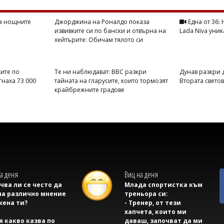
на нощните
Джорджина на Роналдо показа
Една от 36:
извивките си по бански и отвърна на
Lada Niva уник
хейтърите: Обичам тялото си
ите по
Те ни наблюдават: BBC разкри
Дунав разкри 
гнаха 73 000
тайната на гларусите, които тормозят
Втората свето
крайбрежните градове
а деня
Виц на деня
учва ли се често да
Млада спортистка към
на различно мнение
треньора си:
жена ти?
- Тренер, от тези
хапчета, които ми
тя какво казва по
даваш, започват да ми