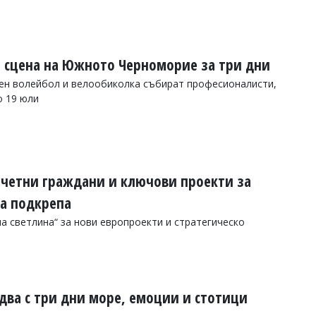
а сцена на Южното Черноморие за три дни
жен волейбол и велообиколка събират професионалисти,
о 19 юли
очетни граждани и ключови проекти за
а подкрепа
а светлина“ за нови европроекти и стратегическо
идва с три дни море, емоции и стотици