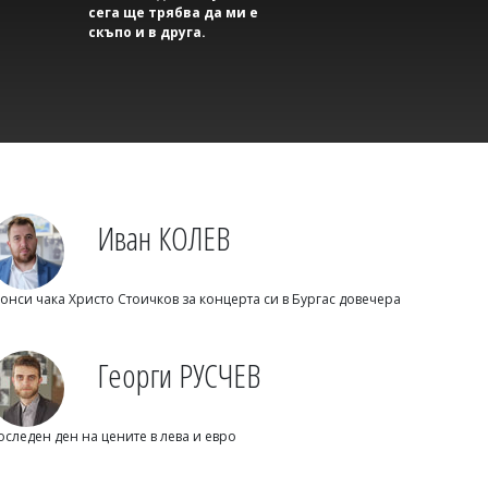
се оправя през 2030 г.
сега ще трябва да ми е
скъпо и в друга.
Иван КОЛЕВ
Флагман.БГ
онси чака Христо Стоичков за концерта си в Бургас довечера
Костадинов за нахлулия дрон: Какъв е
дронът? Украински, руски или ирански?
Георги РУСЧЕВ
оследен ден на цените в лева и евро