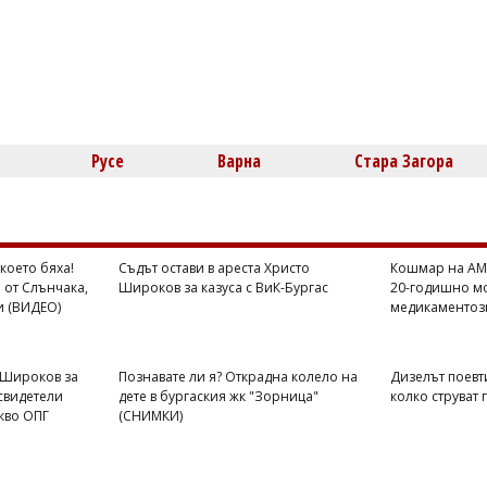
Русе
Варна
Стара Загора
 което бяха!
Съдът остави в ареста Христо
Кошмар на АМ 
 от Слънчака,
Широков за казуса с ВиК-Бургас
20-годишно мо
и (ВИДЕО)
медикаментоз
 Широков за
Познавате ли я? Открадна колело на
Дизелът поевт
свидетели
дете в бургаския жк "Зорница"
колко струват 
акво ОПГ
(СНИМКИ)