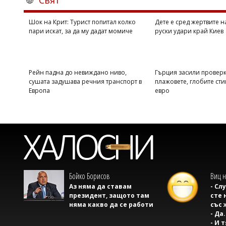
Свят
Шок на Крит: Турист попитал колко
Дете е сред жертвите 
пари искат, за да му дадат момиче
руски удари край Киев
Рейн падна до невиждано ниво,
Гърция засили проверк
сушата задушава речния транспорт в
плажовете, глобите сти
Европа
евро
Бойко Борисов
Виц н
Аз няма да ставам
- Сл
президент, защото там
сте 
няма какво да се работи
със 
- Да.
- И 