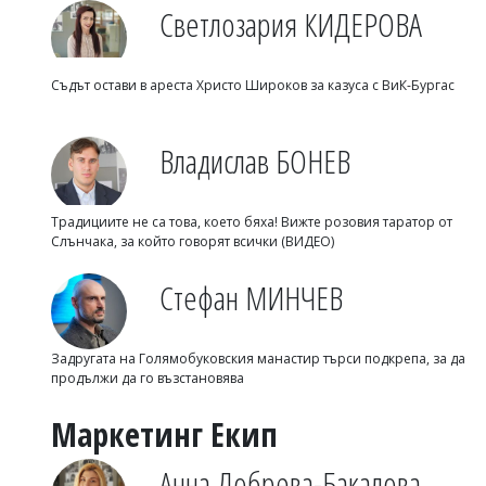
Светлозария КИДЕРОВА
Съдът остави в ареста Христо Широков за казуса с ВиК-Бургас
Владислав БОНЕВ
Традициите не са това, което бяха! Вижте розовия таратор от
Слънчака, за който говорят всички (ВИДЕО)
Стефан МИНЧЕВ
Задругата на Голямобуковския манастир търси подкрепа, за да
продължи да го възстановява
Маркетинг Екип
Анна Добрева-Бакалова