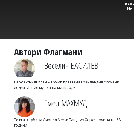
въпр
- Ни
Автори Флагмани
Веселин ВАСИЛЕВ
Перфектният план – Тръмп превзема Гренландия с гумени
лодки, Дания му плаща милиарди
Емел МАХМУД
Тежка загуба за Лионел Меси: Баща му Хорхе почина на 68
години