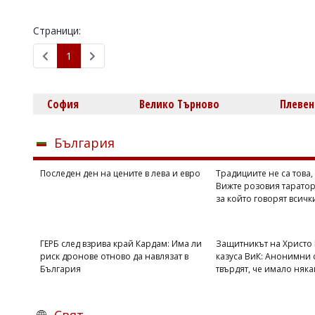
Страници:
1
София
Велико Търново
Плевен
България
Последен ден на цените в лева и евро
Традициите не са това,
Вижте розовия таратор
за който говорят всичк
ГЕРБ след взрива край Кардам: Има ли
Защитникът на Христо
риск дронове отново да навлязат в
казуса ВиК: Анонимни 
България
твърдят, че имало няк