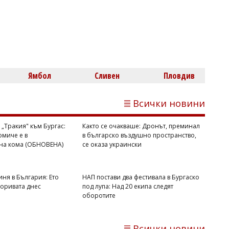
Емел МАХМУД
Тежка загуба за Лионел Меси: Баща
му Хорхе почина на 68 години
Ямбол
Сливен
Пловдив
Всички новини
„Тракия" към Бургас:
Както се очакваше: Дронът, преминал
миче е в
в българско въздушно пространство,
Михаил ДИМИТРОВ
на кома (ОБНОВЕНА)
се оказа украински
Българите вече държат телефона по
3 години, но при смяна избират по-
скъп на изплащане
иня в България: Ето
НАП постави два фестивала в Бургаско
горивата днес
под лупа: Над 20 екипа следят
оборотите
Всички новини