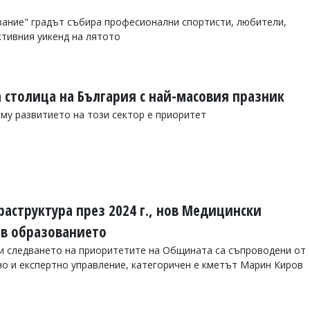
зание" градът събира професионални спортисти, любители,
ктивния уикенд на лятото
а столица на България с най-масовия празник
 му развитието на този сектор е приоритет
аструктура през 2024 г., нов Медицински
 в образованието
и следването на приоритетите на Общината са съпроводени от
но и експертно управление, категоричен е кметът Марин Киров