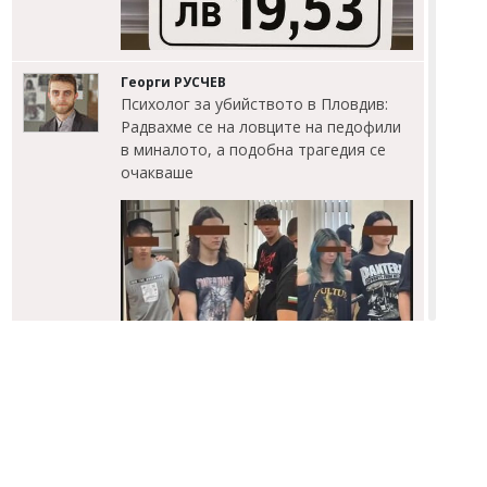
Георги РУСЧЕВ
Психолог за убийството в Пловдив:
Радвахме се на ловците на педофили
в миналото, а подобна трагедия се
очакваше
Михаил ДИМИТРОВ
Интер подчини Ювентус в Дерби
дИталия, Диуф отново блесна за
шампионите