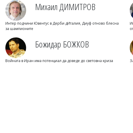
Михаил ДИМИТРОВ
Интер подчини Ювентус в Дерби дИталия, Диуф отново блесна
И
за шампионите
о
Божидар БОЖКОВ
Войната в Иран има потенциал да доведе до световна криза
З