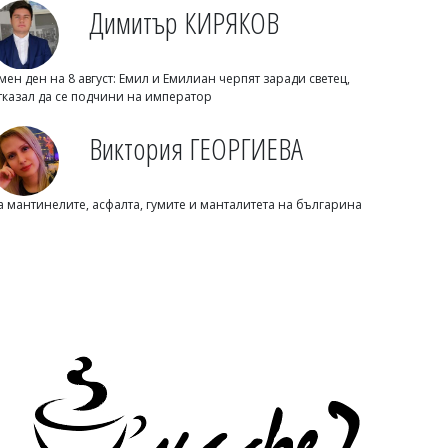
Димитър КИРЯКОВ
мен ден на 8 август: Емил и Емилиан черпят заради светец,
тказал да се подчини на император
Георги РУСЧЕВ
Google реже Gmail: Популярна функция
Виктория ГЕОРГИЕВА
за изпращане на имейли спира от
януари 2027 г.
а мантинелите, асфалта, гумите и манталитета на българина
Флагман.БГ