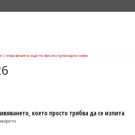
г с нова визия и още по-високо кулинарно ниво
26
ивяването, което просто трябва да се изпита
 морето