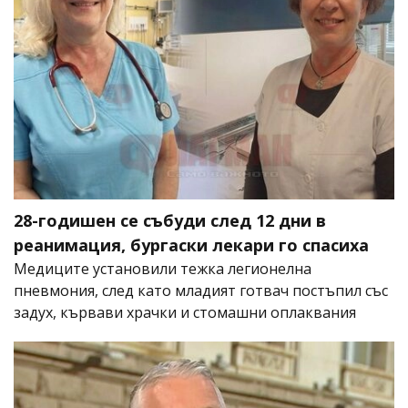
28-годишен се събуди след 12 дни в
реанимация, бургаски лекари го спасиха
Медиците установили тежка легионелна
пневмония, след като младият готвач постъпил със
задух, кървави храчки и стомашни оплаквания