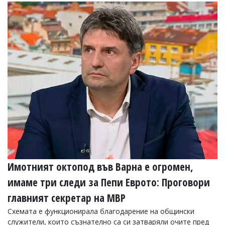
Коментарите
под
статиите
се
въвеждат
от
читателите
и
редакцията
не
носи
отговорност
за
тях!
Ако
откриете
обиден
Имотният октопод във Варна е огромен,
за
вас
имаме три следи за Пепи Еврото: Проговори
коментар,
моля
главният секретар на МВР
сигнализирайте
ни!
Схемата е функционирала благодарение на общински
служители, които съзнателно са си затваряли очите пред