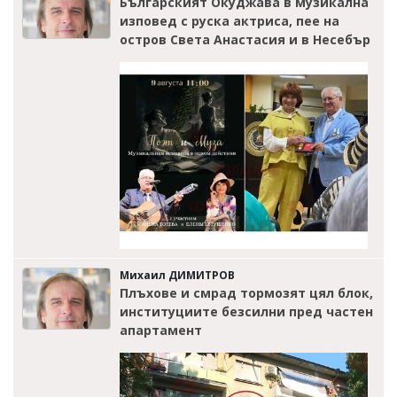
Българският Окуджава в музикална
изповед с руска актриса, пее на
остров Света Анастасия и в Несебър
Михаил ДИМИТРОВ
Плъхове и смрад тормозят цял блок,
институциите безсилни пред частен
апартамент