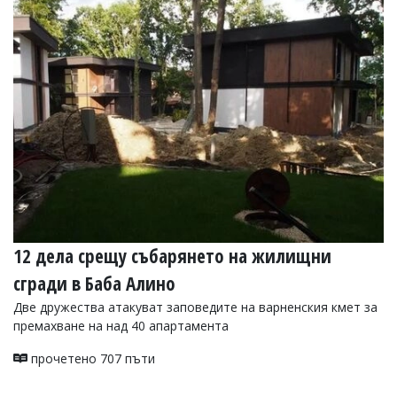
УКРАЙНА
СПОРТ
РАЗСЛЕДВАНЕ
БИЗНЕС
ЮГ
Управители:
Веселин
Василев,
email:
v.vasilev@flagman.bg
Катя
12 дела срещу събарянето на жилищни
Касабова,
еmail:
k.kassabova@flagman.bg
сгради в Баба Алино
Главен
Две дружества атакуват заповедите на варненския кмет за
редактор:
премахване на над 40 апартамента
Иван
Колев,
прочетено 707 пъти
email:
office@flagman.bg