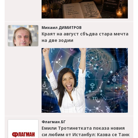
Михаил ДИМИТРОВ
Краят на август сбъдва стара мечта
на две зодии
Флагман.БГ
Емили Тротинетката показа новия
си любим от Истанбул: Казва се Танк