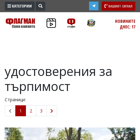
КАТЕГОРИИ
ВАШИЯТ СИГНАЛ
ПРОМО
НОВИНИТЕ
ДНЕС: 17
ЗОНА
ИЗБОРИ
2026
ПРАКТИЧНО
удостоверения за
КУЛТУРА
ЗДРАВЕ
търпимост
ПОЛИТИКА
ОБЩИНИ
Страници:
ОБЩЕСТВО
1
2
3
ЛАЙФСТАЙЛ
ВОЙНАТА
В