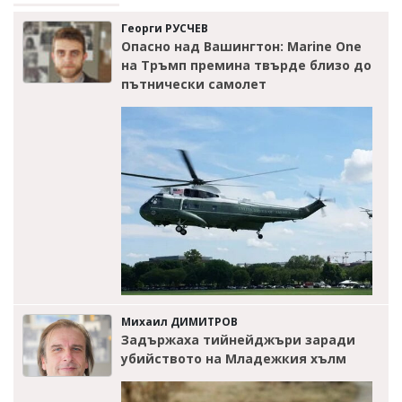
Георги РУСЧЕВ
Опасно над Вашингтон: Marine One
на Тръмп премина твърде близо до
пътнически самолет
Михаил ДИМИТРОВ
Задържаха тийнейджъри заради
убийството на Младежкия хълм