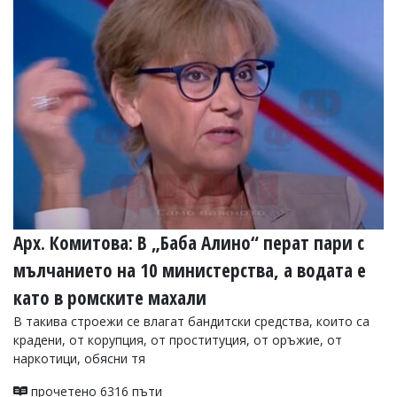
Арх. Комитова: В „Баба Алино“ перат пари с
мълчанието на 10 министерства, а водата е
като в ромските махали
В такива строежи се влагат бандитски средства, които са
крадени, от корупция, от проституция, от оръжие, от
наркотици, обясни тя
прочетено 6316 пъти