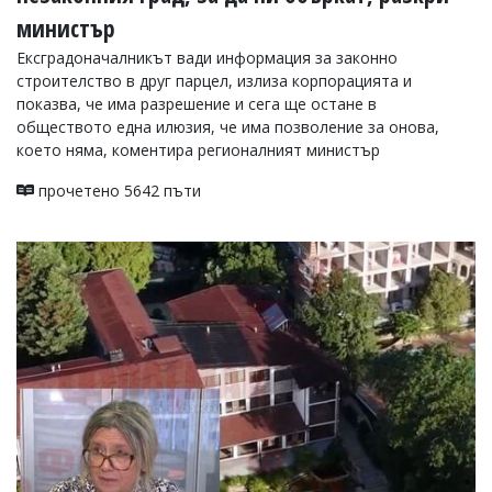
министър
Ексградоначалникът вади информация за законно
строителство в друг парцел, излиза корпорацията и
показва, че има разрешение и сега ще остане в
обществото една илюзия, че има позволение за онова,
което няма, коментира регионалният министър
прочетено 5642 пъти