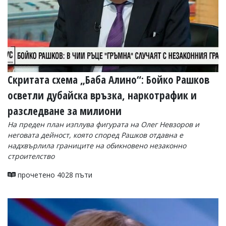
Скритата схема „Баба Алино“: Бойко Рашков
осветли дубайска връзка, наркотрафик и
разследване за милиони
На преден план изплува фигурата на Олег Невзоров и
неговата дейност, която според Рашков отдавна е
надхвърлила границите на обикновено незаконно
строителство
прочетено 4028 пъти