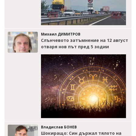
Михаил ДИМИТРОВ
Слънчевото затъмнение на 12 август
отваря нов път пред 5 зодии
Владислав БОНЕВ
Шокиращо: Син държал тялото на