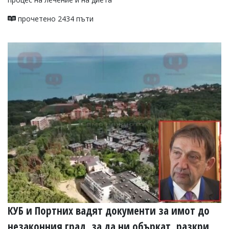
прочетено 2434 пъти
КУБ и Портних вадят документи за имот до
незаконния град, за да ни объркат, разкри