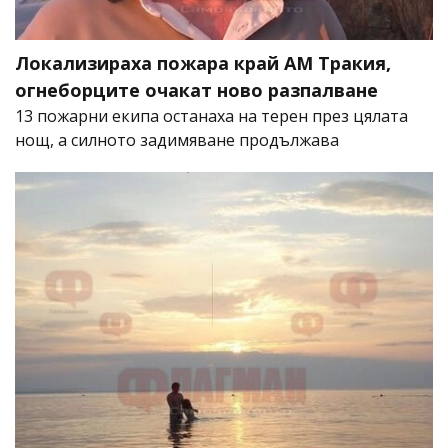
Локализираха пожара край АМ Тракия,
огнеборците очакат ново разпалване
13 пожарни екипа останаха на терен през цялата
нощ, а силното задимяване продължава