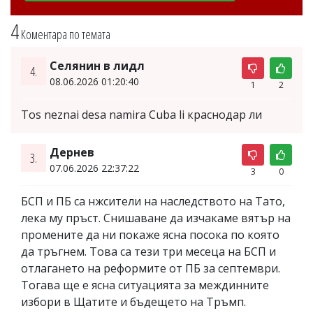
4
Коментара по темата
Селянин в лидл
4.
08.06.2026 01:20:40
1
2
Tos neznai desa namira Cuba li краснодар ли
Дернев
3.
07.06.2026 22:37:22
3
0
БСП и ПБ са нжсители на наследството на Тато,
лека му пръст. Снишаване да изчакаме вятър на
промените да ни покаже ясна посока по която
да тръгнем. Това са тези три месеца на БСП и
отлагането на реформите от ПБ за септември.
Тогава ще е ясна ситуацията за междинните
избори в Щатите и бъдещето на Тръмп.