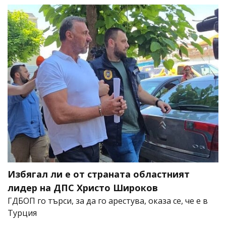
Избягал ли е от страната областният
лидер на ДПС Христо Широков
ГДБОП го търси, за да го арестува, оказа се, че е в
Турция