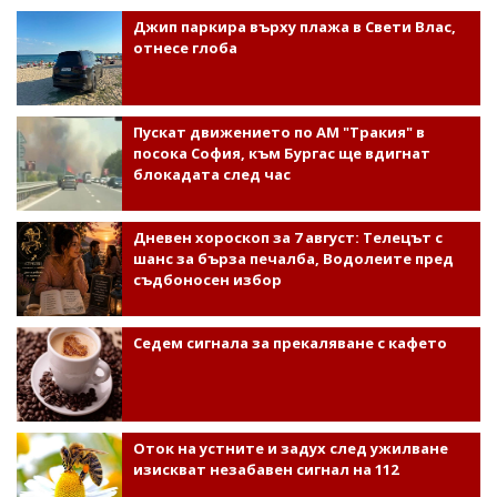
Джип паркира върху плажа в Свети Влас,
отнесе глоба
Пускат движението по АМ "Тракия" в
посока София, към Бургас ще вдигнат
блокадата след час
Дневен хороскоп за 7 август: Телецът с
шанс за бърза печалба, Водолеите пред
съдбоносен избор
Седем сигнала за прекаляване с кафето
Оток на устните и задух след ужилване
изискват незабавен сигнал на 112