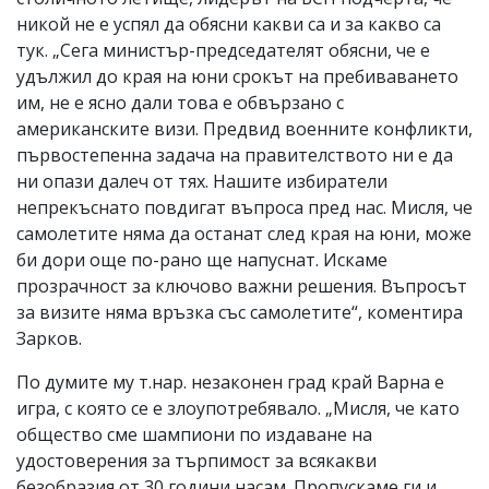
никой не е успял да обясни какви са и за какво са
тук. „Сега министър-председателят обясни, че е
удължил до края на юни срокът на пребиваването
им, не е ясно дали това е обвързано с
американските визи. Предвид военните конфликти,
първостепенна задача на правителството ни е да
ни опази далеч от тях. Нашите избиратели
непрекъснато повдигат въпроса пред нас. Мисля, че
самолетите няма да останат след края на юни, може
би дори още по-рано ще напуснат. Искаме
прозрачност за ключово важни решения. Въпросът
за визите няма връзка със самолетите“, коментира
Зарков.
По думите му т.нар. незаконен град край Варна е
игра, с която се е злоупотребявало. „Мисля, че като
общество сме шампиони по издаване на
удостоверения за търпимост за всякакви
безобразия от 30 години насам. Пропускаме ги и