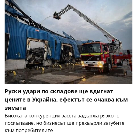
Руски удари по складове ще вдигнат
цените в Украйна, ефектът се очаква към
зимата
Високата конкуренция засега задържа рязкото
поскъпване, но бизнесът ще прехвърли загубите
към потребителите