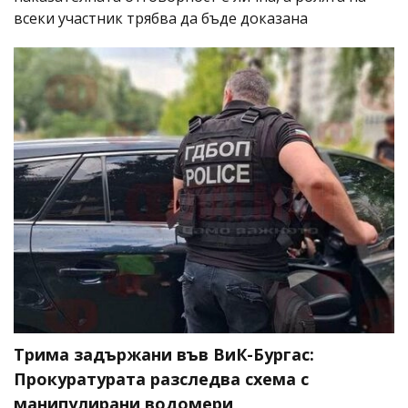
всеки участник трябва да бъде доказана
Трима задържани във ВиК-Бургас:
Прокуратурата разследва схема с
манипулирани водомери