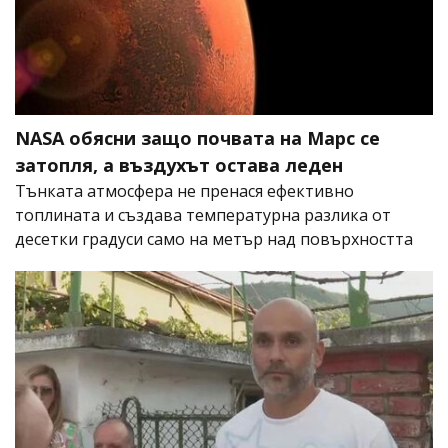
NASA обясни защо почвата на Марс се
затопля, а въздухът остава леден
Тънката атмосфера не пренася ефективно
топлината и създава температурна разлика от
десетки градуси само на метър над повърхността