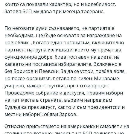
които са показали характер, но и колебливост.
Затова БСП му дава три месеца толеранс.
По неговите думи съзнаването, че партията е
необходима, ще бъде основата за изграждане на
нов облик. „Когато един организъм, включително
партиен, натрупа излишъци, които му пречат да
функционира добре, бива поставен на диета, на
каквато ни поставиха избирателите. Включено е
без Борисов и Пеевски. За да се устои, трябва воля,
но после организмът става по-силен. Минаваме
уверено, макар с трусове, през този процес.
Проведохме събрание и дискусия, правим избори
на пет места в страната, вървим напред към
Бузлуджа през август, както и към президентски и
местни избори“, обяви Зарков.
Относно присъствието на американски самолети на
столичното летище, лидерът на БСП подчерта, че