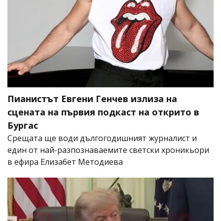
Пианистът Евгени Генчев излиза на
сцената на първия подкаст на открито в
Бургас
Срещата ще води дългогодишният журналист и
един от най-разпознаваемите светски хроникьори
в ефира Елизабет Методиева