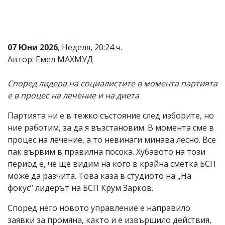
Коментарите
под
статиите
се
07 Юни 2026
, Неделя, 20:24 ч.
въвеждат
от
Автор: Емел МАХМУД
читателите
и
Според лидера на социалистите в момента партията
редакцията
не
е в процес на лечение и на диета
носи
отговорност
Партията ни е в тежко състояние след изборите, но
за
ние работим, за да я възстановим. В момента сме в
тях!
Ако
процес на лечение, а то невинаги минава лесно. Все
откриете
пак вървим в правилна посока. Хубавото на този
обиден
период е, че ще видим на кого в крайна сметка БСП
за
вас
може да разчита. Това каза в студиото на „На
коментар,
фокус“ лидерът на БСП Крум Зарков.
моля
сигнализирайте
Според него новото управление е направило
ни!
заявки за промяна, както и е извършило действия,