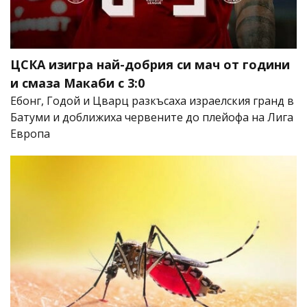
ЦСКА изигра най-добрия си мач от години
и смаза Макаби с 3:0
Ебонг, Годой и Цварц разкъсаха израелския гранд в
Батуми и доближиха червените до плейофа на Лига
Европа