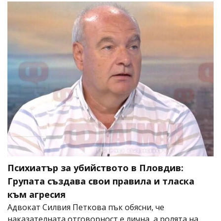
Психиатър за убийството в Пловдив:
Групата създава свои правила и тласка
към агресия
Адвокат Силвия Петкова пък обясни, че
наказателната отговорност е лична, а ролята на