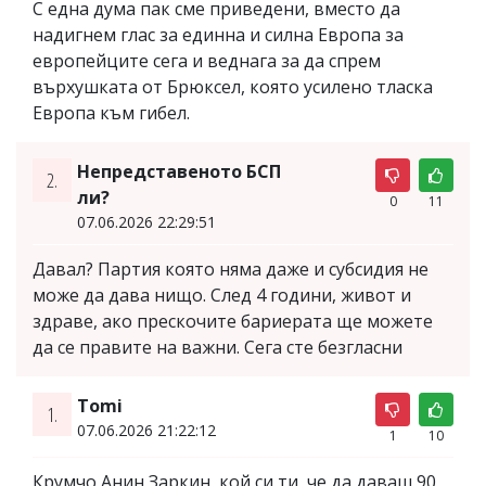
С една дума пак сме приведени, вместо да
надигнем глас за единна и силна Европа за
европейците сега и веднага за да спрем
върхушката от Брюксел, която усилено тласка
Европа към гибел.
Непредставеното БСП
2.
ли?
0
11
07.06.2026 22:29:51
Давал? Партия която няма даже и субсидия не
може да дава нищо. След 4 години, живот и
здраве, ако прескочите бариерата ще можете
да се правите на важни. Сега сте безгласни
Tomi
1.
07.06.2026 21:22:12
1
10
Крумчо Анин Заркин, кой си ти, че да даваш 90