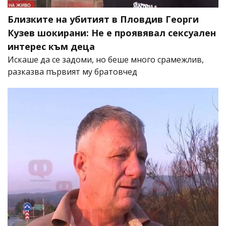
Близките на убитият в Пловдив Георги
Кузев шокирани: Не е проявявал сексуален
интерес към деца
Искаше да се задоми, но беше много срамежлив,
разказва първият му братовчед