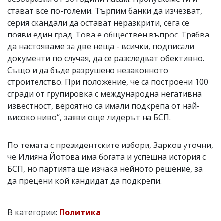
стават все по-големи. Търпим банки да изчезват,
серия скандали да остават неразкрити, сега се
появи един град. Това е обществен въпрос. Трябва
да настояваме за две неща - всички, подписали
документи по случая, да се разследват обективно.
Също и да бъде разрушено незаконното
строителство. При положение, че са построени 100
сгради от групировка с международна негативна
известност, вероятно са имали подкрепа от най-
високо ниво“, заяви още лидерът на БСП.
По темата с президентските избори, Зарков уточни,
че Илияна Йотова има богата и успешна история с
БСП, но партията ще изчака нейното решение, за
да прецени кой кандидат да подкрепи.
В категории:
Политика