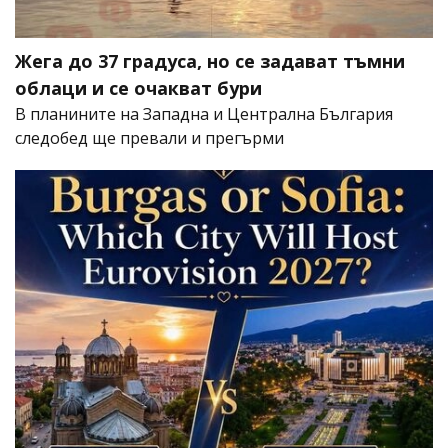
Жега до 37 градуса, но се задават тъмни
облаци и се очакват бури
В планините на Западна и Централна България
следобед ще превали и прегърми