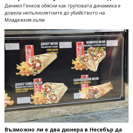
Даниел Генков обясни как груповата динамика е
довела непълнолетните до убийството на
Младежкия хълм
Възможно ли е два дюнера в Несебър да