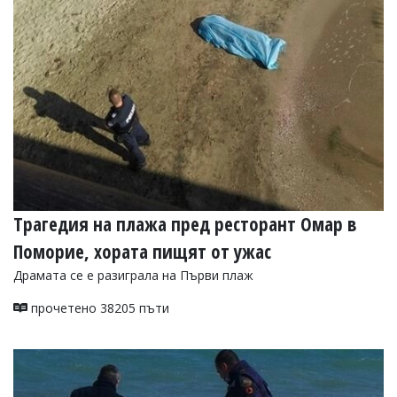
Коментарите
под
статиите
се
въвеждат
от
читателите
и
редакцията
не
носи
отговорност
за
Трагедия на плажа пред ресторант Омар в
тях!
Ако
Поморие, хората пищят от ужас
откриете
Драмата се е разиграла на Първи плаж
обиден
за
вас
прочетено 38205 пъти
коментар,
моля
сигнализирайте
ни!