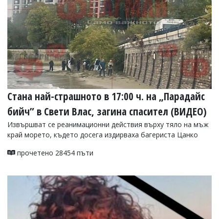
Стана най-страшното в 17:00 ч. на „Парадайс
бийч” в Свети Влас, загина спасител (ВИДЕО)
Извършват се реанимационни действия върху тяло на мъж
край морето, където досега издирваха багериста Цанко
прочетено 28454 пъти