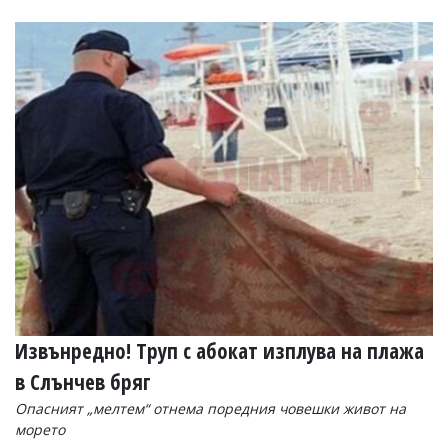
Извънредно! Труп с абокат изплува на плажа
в Слънчев бряг
Опасният „мелтем“ отнема поредния човешки живот на
морето