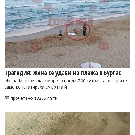
УКРАЙНА
СПОРТ
РАЗСЛЕДВАНЕ
БИЗНЕС
ЮГ
Управители:
Веселин
Василев,
Трагедия: Жена се удави на плажа в Бургас
email:
v.vasilev@flagman.bg
Ирена М. е влязла в морето преди 7:00 сутринта, лекарите
Катя
само констатираха смъртта ѝ
Касабова,
еmail:
k.kassabova@flagman.bg
прочетено 13265 пъти
Главен
редактор:
Иван
Колев,
email:
office@flagman.bg