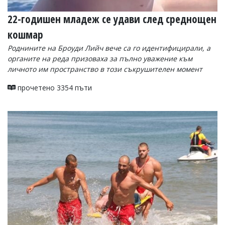
22-годишен младеж се удави след среднощен
кошмар
Роднините на Броуди Лийч вече са го идентифицирали, а
органите на реда призоваха за пълно уважение към
личното им пространство в този съкрушителен момент
прочетено 3354 пъти