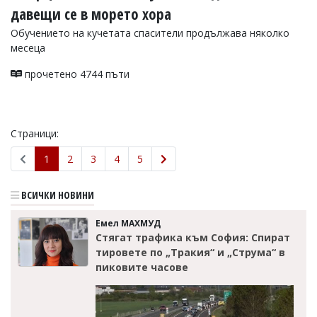
давещи се в морето хора
Обучението на кучетата спасители продължава няколко
месеца
прочетено 4744 пъти
Страници:
1
2
3
4
5
ВСИЧКИ НОВИНИ
Емел МАХМУД
Стягат трафика към София: Спират
тировете по „Тракия“ и „Струма“ в
пиковите часове