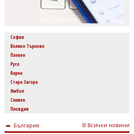
София
Велико Търново
Плевен
Русе
Варна
Стара Загора
Ямбол
Сливен
Пловдив
Всички новини
България