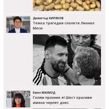
Димитър КИРЯКОВ
Тежка трагедия сполетя Лионел
Меси
Емел МАХМУД
Голям празник е! Шест красиви
имена черпят днес