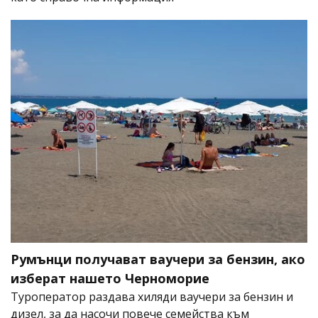
Румънци получават ваучери за бензин, ако
изберат нашето Черноморие
Туроператор раздава хиляди ваучери за бензин и
дизел, за да насочи повече семейства към