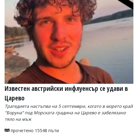
Известен австрийски инфлуенсър се удави в
Царево
Трагедията настъпва на 5 септември, когато в морето край
"Боруна“ под Морската градина на Царево е забелязано
тяло на мъж
прочетено 15548 пъти