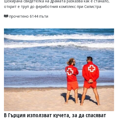
Шокирана свидетелка на драмата разказва как е станало,
открит е труп до фериботния комплекс при Силистра
прочетено 6144 пъти
В Гърция използват кучета, за да спасяват