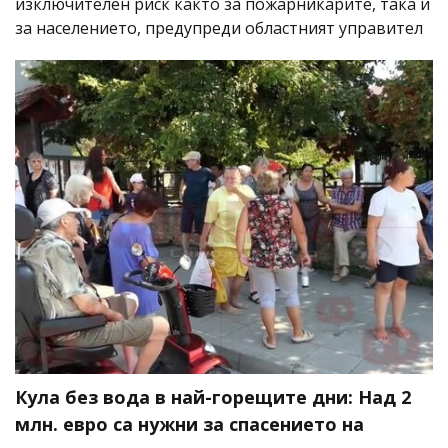
изключителен риск както за пожарникарите, така и
за населението, предупреди областният управител
Кула без вода в най-горещите дни: Над 2
млн. евро са нужни за спасението на