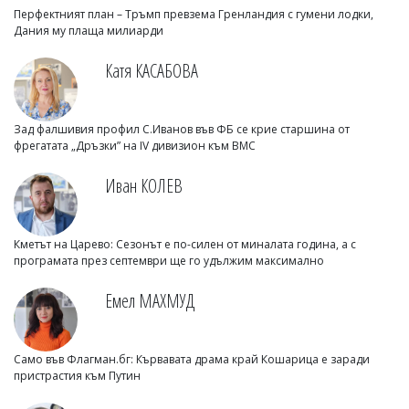
Перфектният план – Тръмп превзема Гренландия с гумени лодки,
Дания му плаща милиарди
Катя КАСАБОВА
Зад фалшивия профил С.Иванов във ФБ се крие старшина от
фрегатата „Дръзки” на IV дивизион към ВМС
Иван КОЛЕВ
Кметът на Царево: Сезонът е по-силен от миналата година, а с
програмата през септември ще го удължим максимално
Емел МАХМУД
Само във Флагман.бг: Кървавата драма край Кошарица е заради
пристрастия към Путин