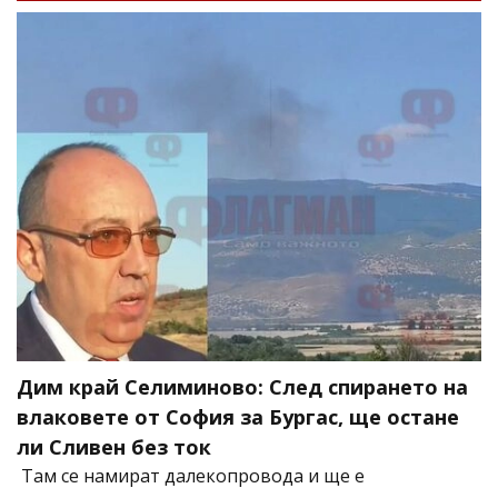
Дим край Селиминово: След спирането на
влаковете от София за Бургас, ще остане
ли Сливен без ток
Там се намират далекопровода и ще е