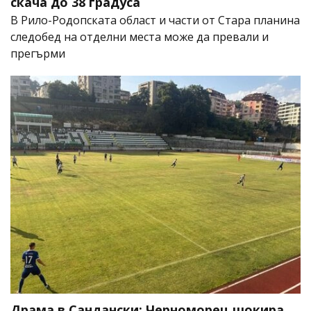
скача до 38 градуса
В Рило-Родопската област и части от Стара планина
следобед на отделни места може да превали и
прегърми
Драма в Сандански: Черноморец шокира