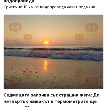
водопровода
Критични 10 км от водопровода чакат подмяна
Седмицата започва със страшна жега: До
четвъртък живакът в термометрите ще