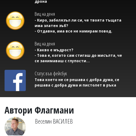
дрона
Виц на деня
- Киро, забелязъл ли си, че твоята тъщата
има златен зъб?
- Отдавна, ама все не намирам повод.
Виц на деня
- Какво е мъдрост?
- Това е, когато сам стигаш до мисълта, че
се занимаваш с глупости...
Статус във фейсбук
Това което не се решава с добра дума, се
решава с добра дума и пистолет в ръка
Автори Флагмани
Веселин ВАСИЛЕВ