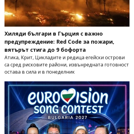
Хиляди българи в Гърция с важно
предупреждение: Red Code за пожари,
вятърът стига до 9 бофорта
Атика, Крит, Цикладите и редица егейски острови
са сред рисковите райони, извънредната готовност
остава в сила и в понеделник