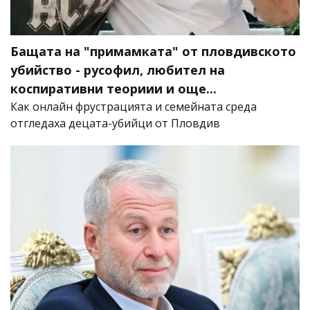
Бащата на "примамката" от пловдивското
убийство - русофил, любител на
коспиративни теориии и още...
Как онлайн фрустрацията и семейната среда
отгледаха децата-убийци от Пловдив