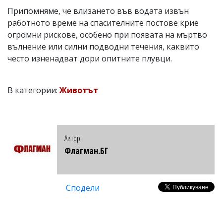
Припомняме, че влизането във водата извън
работното време на спасителните постове крие
огромни рискове, особено при появата на мъртво
вълнение или силни подводни течения, каквито
често изненадват дори опитните плувци.
В категории:
Животът
Автор
Флагман.БГ
Сподели