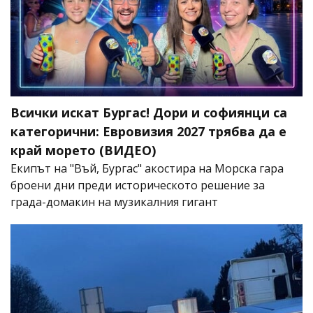
Всички искат Бургас! Дори и софиянци са
категорични: Евровизия 2027 трябва да е
край морето (ВИДЕО)
Екипът на "Въй, Бургас" акостира на Морска гара
броени дни преди историческото решение за
града-домакин на музикалния гигант