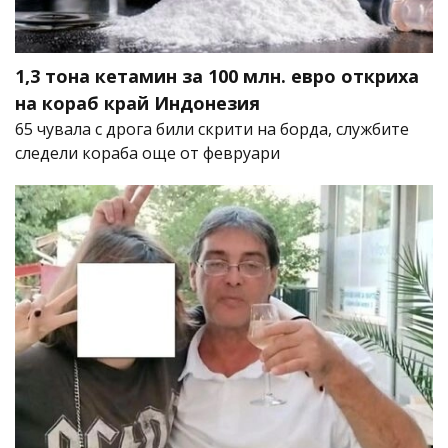
1,3 тона кетамин за 100 млн. евро откриха
на кораб край Индонезия
65 чувала с дрога били скрити на борда, службите
следели кораба още от февруари