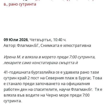
в.
,
рано сутринта
Коментарите
под
статиите
се
въвеждат
от
читателите
и
09 Юли 2026
, Четвъртък, 10:40 ч.
редакцията
не
Автор: Флагман.БГ, Снимката е илюстративна
носи
отговорност
Ирена М. е влязла в морето преди 7:00 сутринта,
за
тях!
лекарите само констатираха смъртта ѝ
Ако
откриете
41-годишната бургазлийка се е удавила рано тази
обиден
сутрин край 2 пост на Северния плаж в Бургас. Това
за
вас
е станало преди започването на официалния
коментар,
работен ден на спасителите, научи Флагман.бг. Тя е
моля
влязла във водите на Черно море преди 7:00
сигнализирайте
ни!
сутринта.