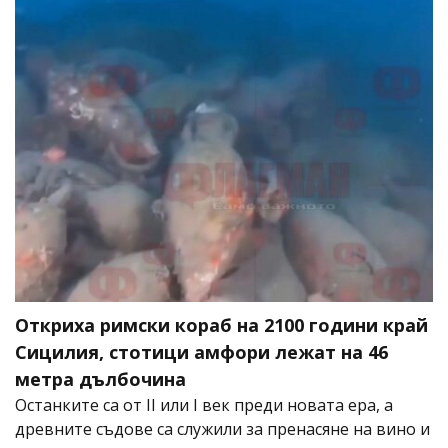
Откриха римски кораб на 2100 години край
Сицилия, стотици амфори лежат на 46
метра дълбочина
Останките са от II или I век преди новата ера, а
древните съдове са служили за пренасяне на вино и