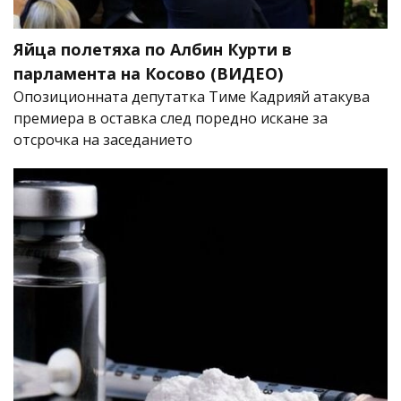
Яйца полетяха по Албин Курти в
парламента на Косово (ВИДЕО)
Опозиционната депутатка Тиме Кадрияй атакува
премиера в оставка след поредно искане за
отсрочка на заседанието