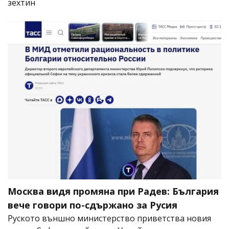
зехтин
Москва видя промяна при Радев: България
вече говори по-сдържано за Русия
Руското външно министерство приветства новия