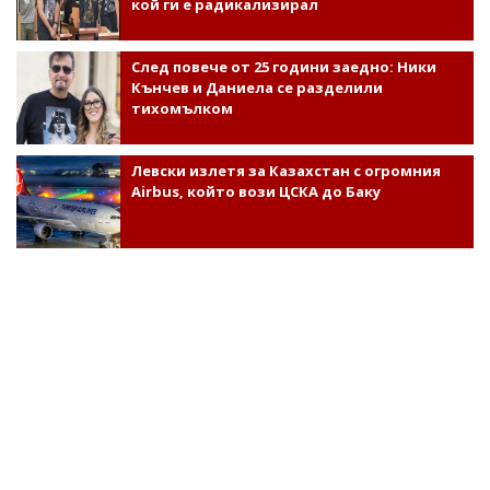
кой ги е радикализирал
След повече от 25 години заедно: Ники
Кънчев и Даниела се разделили
тихомълком
Левски излетя за Казахстан с огромния
Airbus, който вози ЦСКА до Баку