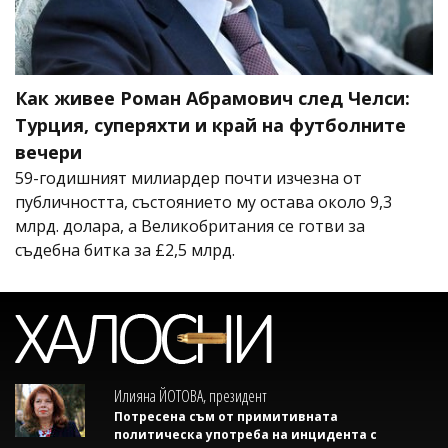
Как живее Роман Абрамович след Челси:
Турция, суперяхти и край на футболните
вечери
59-годишният милиардер почти изчезна от
публичността, състоянието му остава около 9,3
млрд. долара, а Великобритания се готви за
съдебна битка за £2,5 млрд.
Илияна ЙОТОВА, президент
Потресена съм от примитивната
политическа употреба на инцидента с