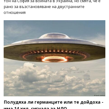
тон на София за войната в Украйна, но смята, че е
рано за възстановяване на двустранните
отношения
Полудяха ли германците или те дойдоха -
има 14 хил. сигнала за НЛО