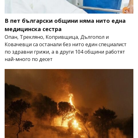
В пет български общини няма нито една
медицинска сестра
Опан, Трекляно, Копривщица, Дългопол и
Ковачевци са останали без нито един специалист
по здравни грижи, а в други 104 общини работят
най-много по десет