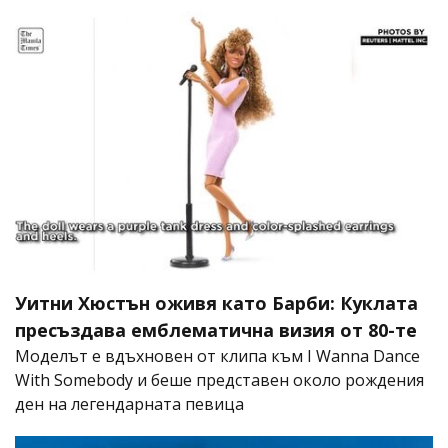
Уитни Хюстън оживя като Барби: Куклата
пресъздава емблематична визия от 80-те
Моделът е вдъхновен от клипа към I Wanna Dance
With Somebody и беше представен около рождения
ден на легендарната певица