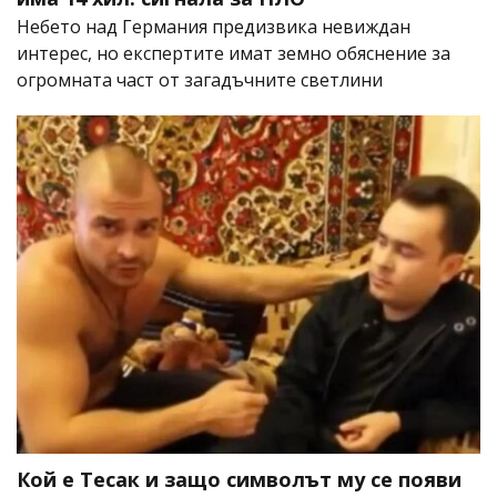
Небето над Германия предизвика невиждан
интерес, но експертите имат земно обяснение за
огромната част от загадъчните светлини
Кой е Тесак и защо символът му се появи