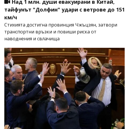
Над 1 млн. души евакуирани в Китай,
тайфунът "Долфин" удари с ветрове до 151
км/ч
Стихията достигна провинция Чжъцзян, затвори
транспортни връзки и повиши риска от
наводнения и свлачища