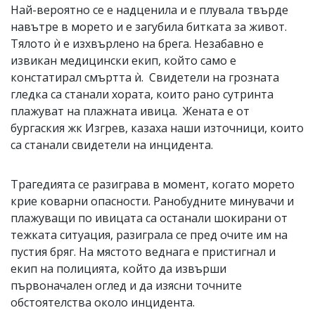
Най-вероятно се е надценила и е плувала твърде
навътре в морето и е загубила битката за живот.
Тялото ѝ е изхвърлено на брега. Незабавно е
извикан медицински екип, който само е
констатирал смъртта ѝ. Свидетели на грозната
гледка са станали хората, които рано сутринта
плажуват на плажната ивица. Жената е от
бургаския жк Изгрев, казаха наши източници, които
са станали свидетели на инцидента.
Трагедията се разиграва в момент, когато морето
крие коварни опасности. Ранобудните минувачи и
плажуващи по ивицата са останали шокирани от
тежката ситуация, разиграла се пред очите им на
пустия бряг. На мястото веднага е пристигнал и
екип на полицията, който да извърши
първоначален оглед и да изясни точните
обстоятелства около инцидента.