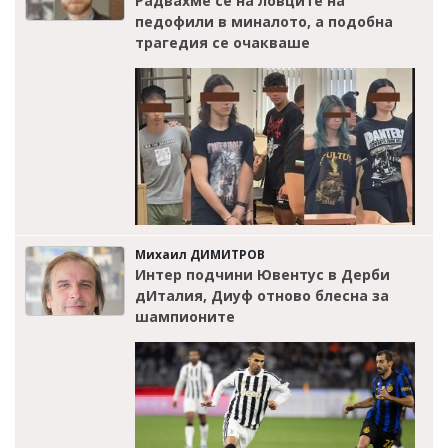
Радвахме се на ловците на
педофили в миналото, а подобна
трагедия се очакваше
Михаил ДИМИТРОВ
Интер подчини Ювентус в Дерби
дИталия, Диуф отново блесна за
шампионите