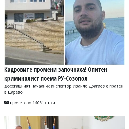
УКРАЙНА
СПОРТ
РАЗСЛЕДВАНЕ
БИЗНЕС
ЮГ
Управители:
Веселин
Василев,
Кадровите промени започнаха! Опитен
email:
v.vasilev@flagman.bg
криминалист поема РУ-Созопол
Катя
Касабова,
Досегашният началник инспектор Ивайло Драгиев е пратен
еmail:
k.kassabova@flagman.bg
в Царево
Главен
прочетено 14061 пъти
редактор:
Иван
Колев,
email:
office@flagman.bg