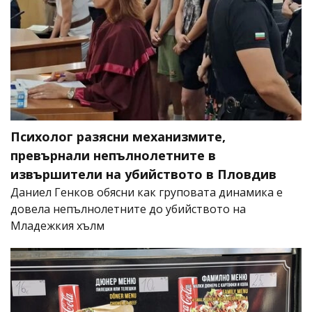
Психолог разясни механизмите,
превърнали непълнолетните в
извършители на убийството в Пловдив
Даниел Генков обясни как груповата динамика е
довела непълнолетните до убийството на
Младежкия хълм