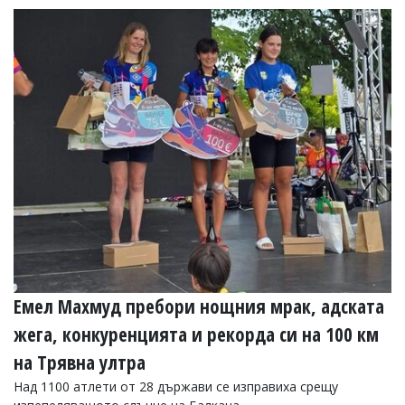
Емел Махмуд пребори нощния мрак, адската
жега, конкуренцията и рекорда си на 100 км
на Трявна ултра
Над 1100 атлети от 28 държави се изправиха срещу