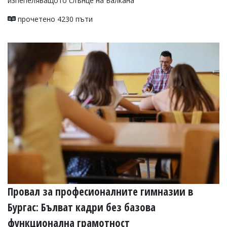
изпепеляващото слънце на Балкана
прочетено 4230 пъти
Провал за професионалните гимназии в
Бургас: Бълват кадри без базова
функционална грамотност