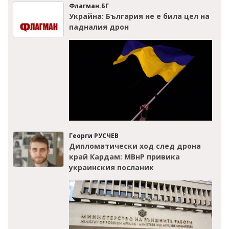
Флагман.БГ
Украйна: България не е била цел на
падналия дрон
Георги РУСЧЕВ
Дипломатически ход след дрона
край Кардам: МВнР привика
украинския посланик