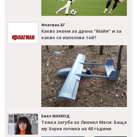
Флагман.БГ
Какво знаем за дрона "Майя" и за
какво се използва той?
Емел МАХМУД
Тежка загуба за Лионел Меси: Баща
му Хорхе почина на 68 години