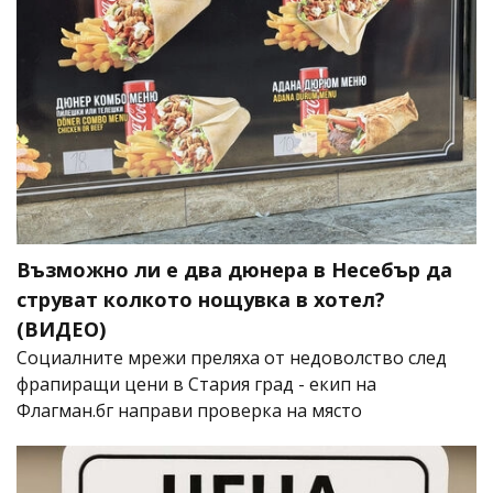
Възможно ли е два дюнера в Несебър да
струват колкото нощувка в хотел?
(ВИДЕО)
Социалните мрежи преляха от недоволство след
фрапиращи цени в Стария град - екип на
Флагман.бг направи проверка на място