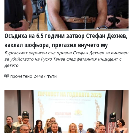
Осъдиха на 6.5 години затвор Стефан Дехнев,
заклал шофьора, прегазил внучето му
Бургаският окръжен съд призна Стефан Дехнев за виновен
за убийството на Руско Танев след фаталния инцидент с
детето
прочетено 24487 пъти