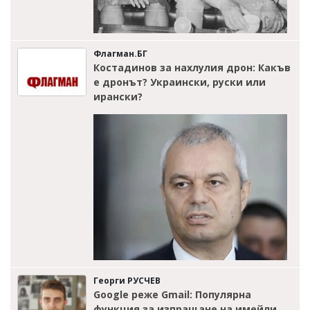
Флагман.БГ
Костадинов за нахлулия дрон: Какъв
е дронът? Украински, руски или
ирански?
Георги РУСЧЕВ
Google реже Gmail: Популярна
функция за изпращане на имейли