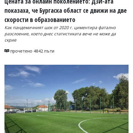
Цената за онлайн поколението: ДЗИ-ата
показаха, че Бургаска област се движи на две
скорости в образованието
Как пандемичният шок от 2020 г. циментира фатално
разслоение, което днес статистиката вече не може да
скрие
прочетено 4842 пъти