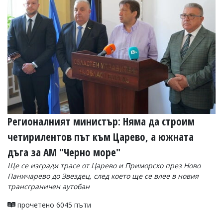
Коментарите
под
статиите
се
въвеждат
от
читателите
и
редакцията
не
носи
отговорност
за
Регионалният министър: Няма да строим
тях!
четирилентов път към Царево, а южната
Ако
откриете
дъга за АМ "Черно море"
обиден
за
Ще се изгради трасе от Царево и Приморско през Ново
вас
Паничарево до Звездец, след което ще се влее в новия
коментар,
трансграничен аутобан
моля
сигнализирайте
прочетено 6045 пъти
ни!