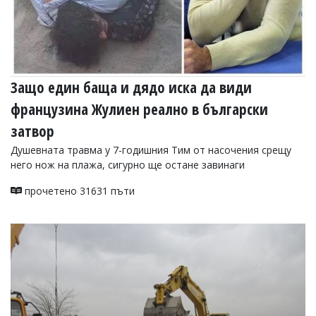
Защо един баща и дядо иска да види
французина Жулиен реално в български
затвор
Душевната травма у 7-годишния Тим от насочения срещу
него нож на плажа, сигурно ще остане завинаги
прочетено 31631 пъти