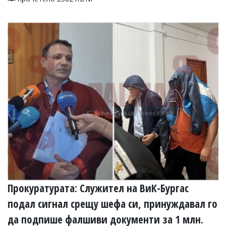
Коментарите
под
статиите
се
въвеждат
от
читателите
и
редакцията
не
носи
отговорност
за
тях!
Ако
откриете
обиден
за
вас
коментар,
Прокуратурата: Служител на ВиК-Бургас
моля
подал сигнал срещу шефа си, принуждавал го
сигнализирайте
ни!
да подпише фалшиви документи за 1 млн.