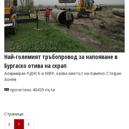
Най-големият тръбопровод за напояване в
Бургаско отива на скрап
Алармирах РДНСК и МВР, казва кметът на Камено Стефан
Бонев
прочетено 40429 пъти
Страници:
1