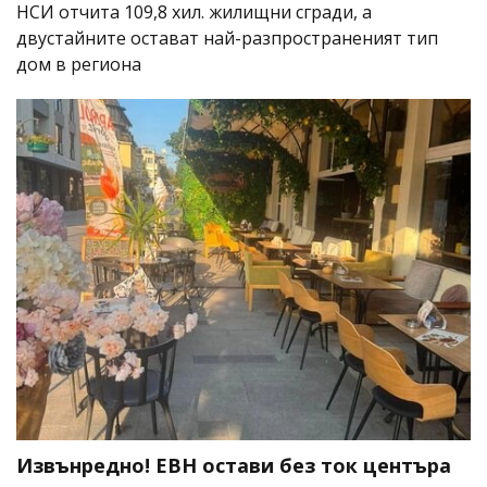
НСИ отчита 109,8 хил. жилищни сгради, а
двустайните остават най-разпространеният тип
дом в региона
Извънредно! ЕВН остави без ток центъра