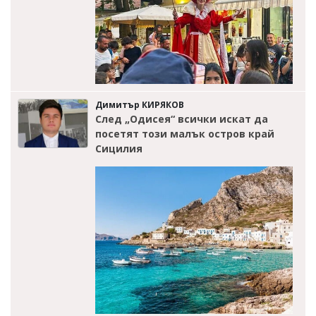
Димитър КИРЯКОВ
След „Одисея“ всички искат да
посетят този малък остров край
Сицилия