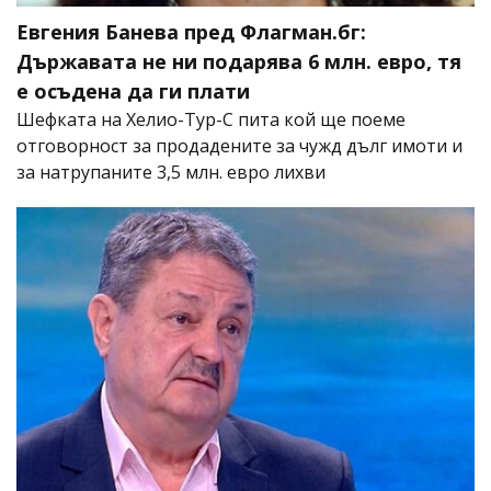
Евгения Банева пред Флагман.бг:
Държавата не ни подарява 6 млн. евро, тя
е осъдена да ги плати
Шефката на Хелио-Тур-С пита кой ще поеме
отговорност за продадените за чужд дълг имоти и
за натрупаните 3,5 млн. евро лихви