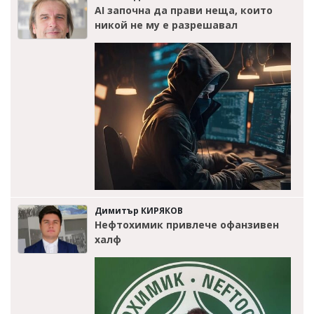
AI започна да прави неща, които
никой не му е разрешавал
Димитър КИРЯКОВ
Нефтохимик привлече офанзивен
халф