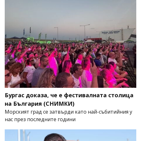
Бургас доказа, че е фестивалната столица
на България (СНИМКИ)
Морският град се затвърди като най-събитийния у
нас през последните години