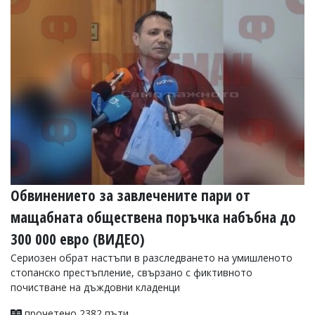
УКРАЙНА
СПОРТ
РАЗСЛЕДВАНЕ
БИЗНЕС
ЮГ
Управители:
Веселин
Василев,
email:
v.vasilev@flagman.bg
Катя
Обвинението за завлечените пари от
Касабова,
мащабната обществена поръчка набъбна до
еmail:
k.kassabova@flagman.bg
300 000 евро (ВИДЕО)
Главен
редактор:
Сериозен обрат настъпи в разследването на умишленото
Иван
стопанско престъпление, свързано с фиктивното
Колев,
почистване на дъждовни кладенци
email:
office@flagman.bg
прочетено 2382 пъти