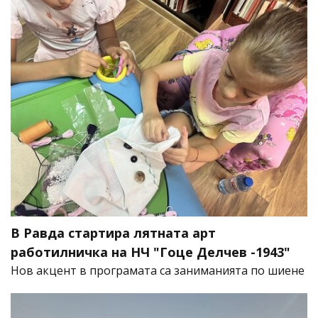
В Равда стартира лятната арт
работилничка на НЧ "Гоце Делчев -1943"
Нов акцент в програмата са заниманията по шиене