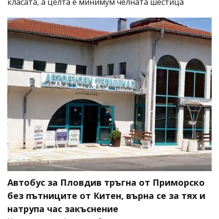
класата, а целта е минимум челната шестица
Автобус за Пловдив тръгна от Приморско
без пътниците от Китен, върна се за тях и
натрупа час закъснение