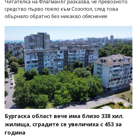
Читателка на Флагман.бг разказва, че превозното
средство първо поело към Созопол, след това
обърнало обратно без никакво обяснение
Бургаска област вече има близо 338 хил.
жилища, сградите се увеличиха с 453 за
година