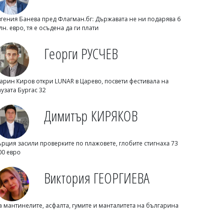
вгения Банева пред Флагман.бг: Държавата не ни подарява 6
лн. евро, тя е осъдена да ги плати
Георги РУСЧЕВ
арин Киров откри LUNAR в Царево, посвети фестивала на
аузата Бургас 32
Димитър КИРЯКОВ
Георги Рачев: Горещини до второ
Димитър КИРЯКОВ
пришествие, идват до 39 градуса
ърция засили проверките по плажовете, глобите стигнаха 73
00 евро
Виктория ГЕОРГИЕВА
а мантинелите, асфалта, гумите и манталитета на българина