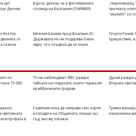
та арт
Бургас доказа, че е фестивалната
„Черноморец 1
оце Делчев
столица на България (СНИМКИ)
три мача, кои
"акулите" са г
и без ток
Евгения Банева пред Флагман.бг:
Георги Рачев:
еденията се
Държавата не ни подарява 6 млн.
пришествие, ид
на сезона
евро, тя е осъдена да ги плати
ите по
Те ни наблюдават: BBC разкри
Дунав разкри 
гнаха 73 000
тайната на гларусите, които тормозят
Втората свето
крайбрежните градове
ражено:
Съветник иска да направи секс парти
Трима маскир
в светлината
в сградата на Общината, плаши със
изнасилиха мл
катастрофата в
съд, ако му откажат