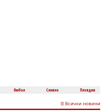
Нефтохимик привлече офанзивен
халф
Димитър КИРЯКОВ
Бургаска област вече има близо 338
хил. жилища, сградите се увеличиха с
453 за година
Ямбол
Сливен
Пловдив
Всички новини