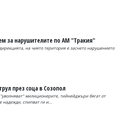
ем за нарушителите по АМ "Тракия"
 дирекцията, на чиято територия е заснето нарушението
рул през соца в Созопол
"уволняват" милиционерите, тийнейджъри бягат от
надежди, спипват ги и...