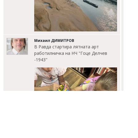
Михаил ДИМИТРОВ
В Равда стартира лятната арт
работилничка на НЧ "Гоце Делчев
-1943"