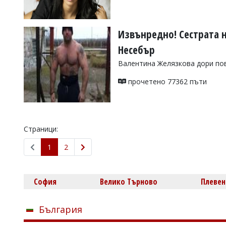
Извънредно! Сестрата 
Несебър
Валентина Желязкова дори пов
прочетено 77362 пъти
Страници:
1
2
София
Велико Търново
Плевен
България