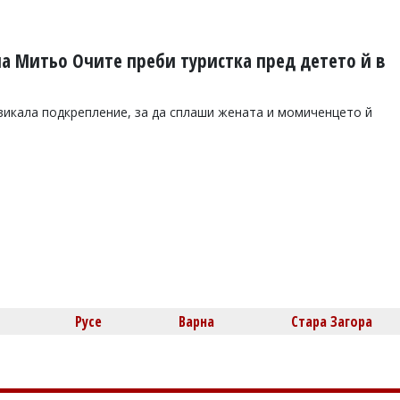
на Митьо Очите преби туристка пред детето й в
икала подкрепление, за да сплаши жената и момиченцето й
Русе
Варна
Стара Загора