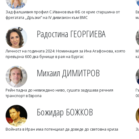
Зад фалшивия профил С.Иванов във ФБ се крие старшина от
Е
фрегатата „Дръзки” на IV дивизион към ВМС
м
Радостина ГЕОРГИЕВА
Личност на годината 2024: Номинация за Ина Агафонова, която
М
превърна 600 дка бунище в рая на Бургас
к
Михаил ДИМИТРОВ
Рейн падна до невиждано ниво, сушата задушава речния
Г
транспорт в Европа
0
Божидар БОЖКОВ
Войната в Иран има потенциал да доведе до световна криза
З