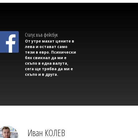
Михаил ДИМИТРОВ
Съветник иска да направи секс парти в
сградата на Общината, плаши със съд,
ако му откажат
Статус във фейсбук
От утре махат цените в
лева и остават само
тези в евро. Психически
бях свикнал да ми е
скъпо в една валута,
сега ще трябва да ми е
скъпо и в друга.
Михаил ДИМИТРОВ
Трима маскирани нападнаха и
изнасилиха млад мъж в Англия
Иван КОЛЕВ