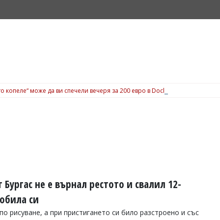
о копеле“ може да ви спечели вечеря за 200 евро в Dock 5, вижте подробн
Бургас не е върнал рестото и свалил 12-
обила си
о рисуване, а при пристигането си било разстроено и със