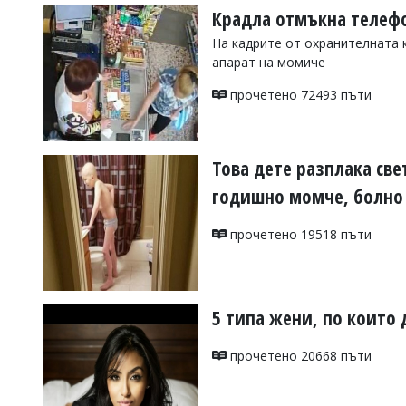
Крадла отмъкна телефо
На кадрите от охранителната 
апарат на момиче
прочетено 72493 пъти
Това дете разплака све
годишно момче, болно 
прочетено 19518 пъти
5 типа жени, по които
прочетено 20668 пъти