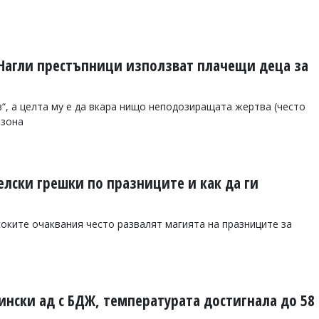
 Нагли престъпници използват плачещи деца за
в“, а целта му е да вкара нищо неподозиращата жертва (често
 зона
елски грешки по празниците и как да ги
оките очаквания често развалят магията на празниците за
нски ад с БДЖ, температурата достигнала до 58