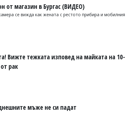
н от магазин в Бургас (ВИДЕО)
камера се вижда как жената с рестото прибира и мобилния
та! Вижте тежката изповед на майката на 10-
от рак
 днешните мъже не си падат