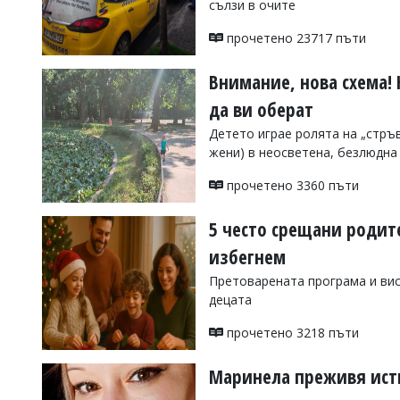
сълзи в очите
УКРАЙНА
СПОРТ
прочетено 23717 пъти
РАЗСЛЕДВАНЕ
Внимание, нова схема!
БИЗНЕС
да ви оберат
ЮГ
Детето играе ролята на „стръ
жени) в неосветена, безлюдна
Управители:
Веселин
прочетено 3360 пъти
Василев,
email:
5 често срещани родит
v.vasilev@flagman.bg
Катя
избегнем
Касабова,
еmail:
k.kassabova@flagman.bg
Претоварената програма и вис
децата
Главен
редактор:
прочетено 3218 пъти
Иван
Колев,
email:
Маринела преживя исти
office@flagman.bg