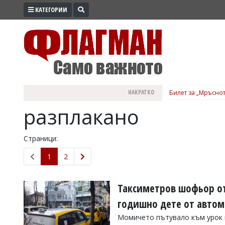
КАТЕГОРИИ
ПРОМО
ЗОНА
ИЗБОРИ
2026
ПРАКТИЧНО
НАКРАТКО
Билет за „Мръснот
КУЛТУРА
разплакано
ЗДРАВЕ
ПОЛИТИКА
Страници:
ОБЩИНИ
1
2
ОБЩЕСТВО
ЛАЙФСТАЙЛ
Таксиметров шофьор от 
ВОЙНАТА
годишно дете от автом
В
Момичето пътувало към урок п