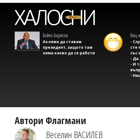
Бойко Борисов
Виц н
Аз няма да ставам
- Сл
президент, защото там
сте 
няма какво да се работи
със 
- Да.
- И 
въпр
- Ни
Автори Флагмани
Веселин ВАСИЛЕВ