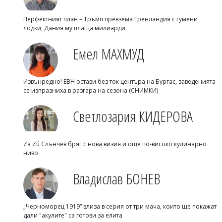
Перфектният план – Тръмп превзема Гренландия с гумени
лодки, Дания му плаща милиарди
Емел МАХМУД
Извънредно! ЕВН остави без ток центъра на Бургас, заведенията
се изпразниха в разгара на сезона (СНИМКИ)
Светлозария КИДЕРОВА
Za Zú Слънчев бряг с нова визия и още по-високо кулинарно
ниво
Владислав БОНЕВ
„Черноморец 1919“ влиза в серия от три мача, които ще покажат
дали "акулите" са готови за елита