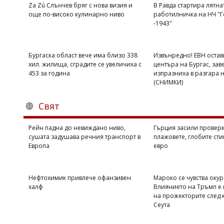
Za Zú Слънчев бряг с нова визия и
В Равда стартира лятна
още по-високо кулинарно ниво
работилничка на НЧ "Г
-1943"
Бургаска област вече има близо 338
Извънредно! ЕВН остав
хил. жилища, сградите се увеличиха с
центъра на Бургас, зав
453 за година
изпразниха в разгара 
(СНИМКИ)
Свят
Рейн падна до невиждано ниво,
Гърция засили проверк
сушата задушава речния транспорт в
плажовете, глобите сти
Европа
евро
Нефтохимик привлече офанзивен
Мароко се чувства оку
халф
Влиянието на Тръмп е 
на прожекторите след 
Сеута