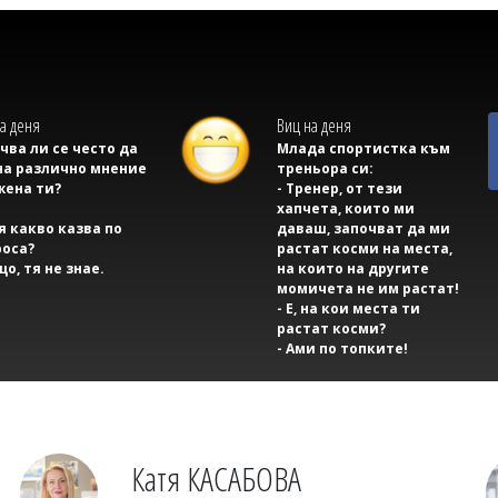
а деня
Виц на деня
учва ли се често да
Млада спортистка към
на различно мнение
треньора си:
жена ти?
- Тренер, от тези
хапчета, които ми
тя какво казва по
даваш, започват да ми
оса?
растат косми на места,
що, тя не знае.
на които на другите
момичета не им растат!
- Е, на кои места ти
растат косми?
- Ами по топките!
Катя КАСАБОВА