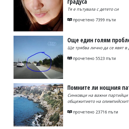
градуса
Коментарите
Тя е пътувала с детето си
под
статиите
прочетено 7399 пъти
се
въвеждат
от
читателите
Още един голям пробл
и
Ще трябва лично да се явят в
редакцията
не
носи
прочетено 5523 пъти
отговорност
за
тях!
Ако
откриете
Помните ли нощния пат
обиден
за
Синковци на важни партийци 
вас
общежитието на олимпийските 
коментар,
моля
прочетено 23716 пъти
сигнализирайте
ни!