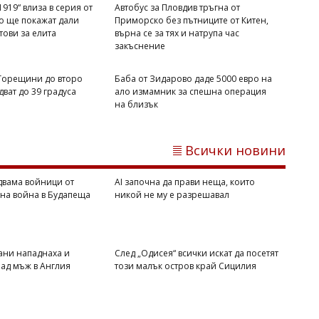
919“ влиза в серия от
Автобус за Пловдив тръгна от
то ще покажат дали
Приморско без пътниците от Китен,
отови за елита
върна се за тях и натрупа час
закъснение
 Горещини до второ
Баба от Зидарово даде 5000 евро на
ват до 39 градуса
ало измамник за спешна операция
Михаил ДИМИТРОВ
на близък
Мароко се чувства окуражено:
Влиянието на Тръмп е в светлината
на прожекторите след катастрофата в
Всички новини
Сеута
двама войници от
AI започна да прави неща, които
вна война в Будапеща
никой не му е разрешавал
ани нападнаха и
След „Одисея“ всички искат да посетят
ад мъж в Англия
този малък остров край Сицилия