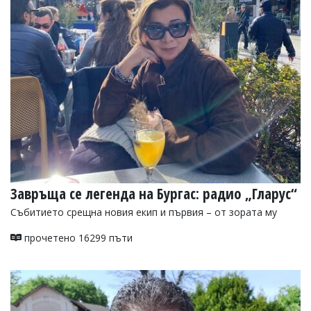
УКРАЙНА
СПОРТ
РАЗСЛЕДВАНЕ
БИЗНЕС
ЮГ
Управители:
Веселин
Василев,
email:
v.vasilev@flagman.bg
Катя
Завръща се легенда на Бургас: радио „Гларус“
Касабова,
Събитието срещна новия екип и първия – от зората му
еmail:
k.kassabova@flagman.bg
прочетено 16299 пъти
Главен
редактор:
Иван
Колев,
email:
office@flagman.bg