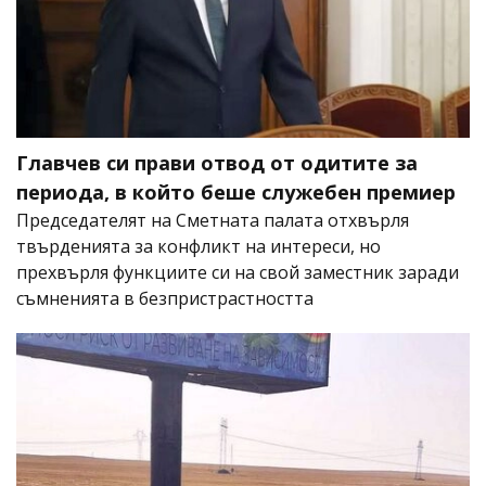
Главчев си прави отвод от одитите за
периода, в който беше служебен премиер
Председателят на Сметната палата отхвърля
твърденията за конфликт на интереси, но
прехвърля функциите си на свой заместник заради
съмненията в безпристрастността