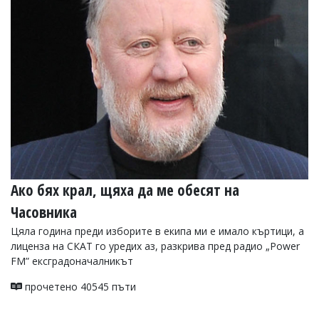
Ако бях крал, щяха да ме обесят на
Часовника
Цяла година преди изборите в екипа ми е имало къртици, а
лиценза на СКАТ го уредих аз, разкрива пред радио „Power
FM” ексградоначалникът
прочетено 40545 пъти