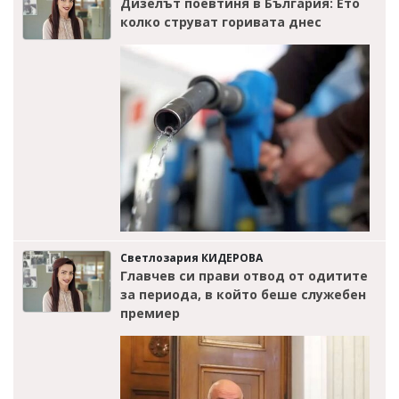
Дизелът поевтиня в България: Ето
колко струват горивата днес
Светлозария КИДЕРОВА
Главчев си прави отвод от одитите
за периода, в който беше служебен
премиер