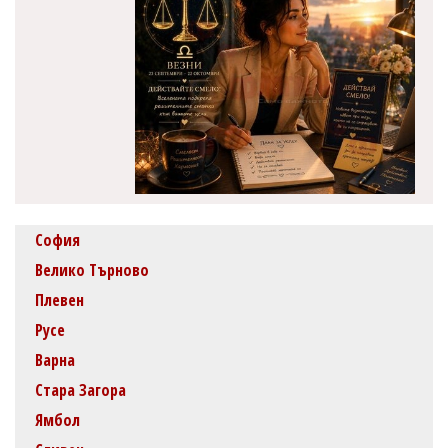
София
Велико Търново
Плевен
Русе
Варна
Стара Загора
Ямбол