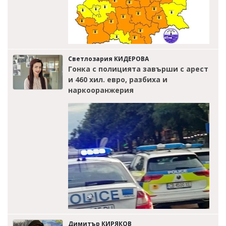
Светлозария КИДЕРОВА
Гонка с полицията завърши с арест
и 460 хил. евро, разбиха и
наркооранжерия
Димитър КИРЯКОВ