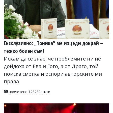
Ексклузивно: „Тоника” ме изцеди докрай –
тежко болен съм!
Искам да се знае, че проблемите ни не
дойдоха от Ева и Гого, а от Драго, той
поиска сметка и оспори авторските ми
права
прочетено 128289 пъти