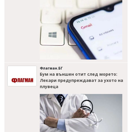
Флагман.БГ
Бум на външен отит след морето:
Лекари предупреждават за ухото на
плувеца