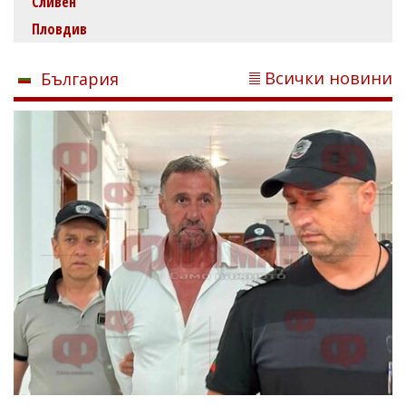
Сливен
Пловдив
Всички новини
България