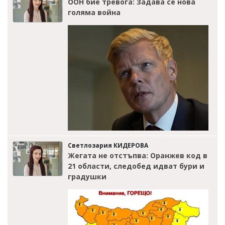
ООН бие тревога: Задава се нова
голяма война
Светлозария КИДЕРОВА
Жегата не отстъпва: Оранжев код в
21 области, следобед идват бури и
градушки