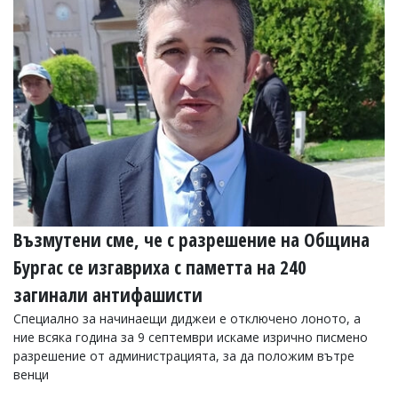
Коментарите
под
статиите
се
въвеждат
от
читателите
и
редакцията
не
носи
отговорност
за
тях!
Възмутени сме, че с разрешение на Община
Ако
откриете
Бургас се изгавриха с паметта на 240
обиден
загинали антифашисти
за
вас
Специално за начинаещи диджеи е отключено лоното, а
коментар,
ние всяка година за 9 септември искаме изрично писмено
моля
разрешение от администрацията, за да положим вътре
сигнализирайте
ни!
венци