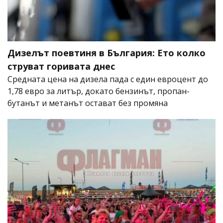
Дизелът поевтиня в България: Ето колко
струват горивата днес
Средната цена на дизела пада с един евроцент до
1,78 евро за литър, докато бензинът, пропан-
бутанът и метанът остават без промяна