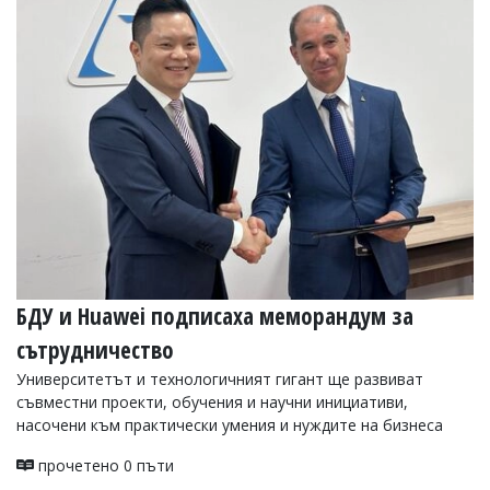
УКРАЙНА
СПОРТ
РАЗСЛЕДВАНЕ
БИЗНЕС
ЮГ
Управители:
Веселин
Василев,
email:
v.vasilev@flagman.bg
Катя
БДУ и Huawei подписаха меморандум за
Касабова,
еmail:
k.kassabova@flagman.bg
сътрудничество
Главен
Университетът и технологичният гигант ще развиват
редактор:
съвместни проекти, обучения и научни инициативи,
Иван
насочени към практически умения и нуждите на бизнеса
Колев,
email:
прочетено 0 пъти
office@flagman.bg