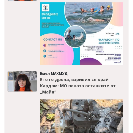
Емел МАХМУД
Ето го дрона, взривил се край
Кардам: МО показа останките от
„Майя“