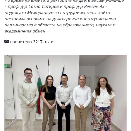
По време на визитата ректорите на двете висши училища
– проф. д-р Сотир Сотиров и проф. д-р Ренгин Ак –
подписаха Меморандум за сътрудничество, с който
поставиха основите на дългосрочно институционално
партньорство в областта на образованието, науката и
академичния обмен
прочетено 3217 пъти