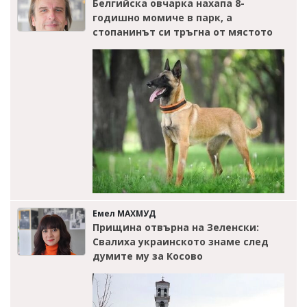
Белгийска овчарка нахапа 8-
годишно момиче в парк, а
стопанинът си тръгна от мястото
Емел МАХМУД
Прищина отвърна на Зеленски:
Свалиха украинското знаме след
думите му за Косово