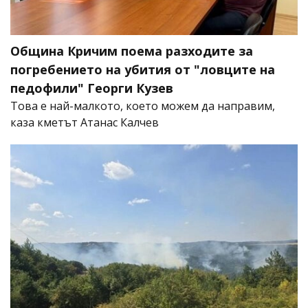
Община Кричим поема разходите за
погребението на убития от "ловците на
педофили" Георги Кузев
Това е най-малкото, което можем да направим,
каза кметът Атанас Калчев