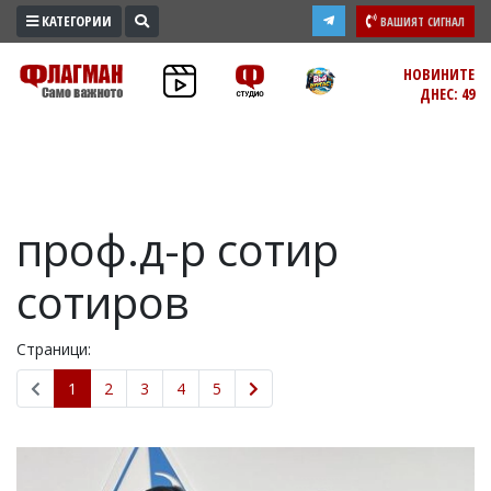
КАТЕГОРИИ
ВАШИЯТ СИГНАЛ
ПРОМО
НОВИНИТЕ
ДНЕС: 49
ЗОНА
ИЗБОРИ
2026
ПРАКТИЧНО
проф.д-р сотир
КУЛТУРА
ЗДРАВЕ
сотиров
ПОЛИТИКА
ОБЩИНИ
Страници:
ОБЩЕСТВО
1
2
3
4
5
ЛАЙФСТАЙЛ
ВОЙНАТА
В