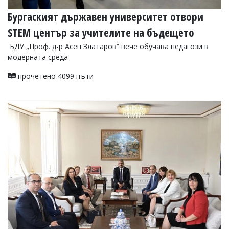
Бургаският държавен университет отвори
STEM център за учителите на бъдещето
БДУ „Проф. д-р Асен Златаров“ вече обучава педагози в
модерната среда
прочетено 4099 пъти