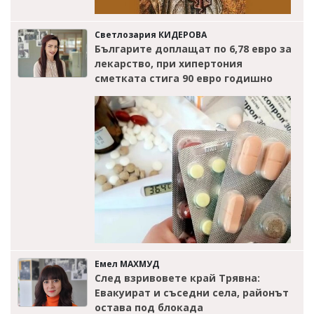
Светлозария КИДЕРОВА
Българите доплащат по 6,78 евро за
лекарство, при хипертония
сметката стига 90 евро годишно
Емел МАХМУД
След взривовете край Трявна:
Евакуират и съседни села, районът
остава под блокада