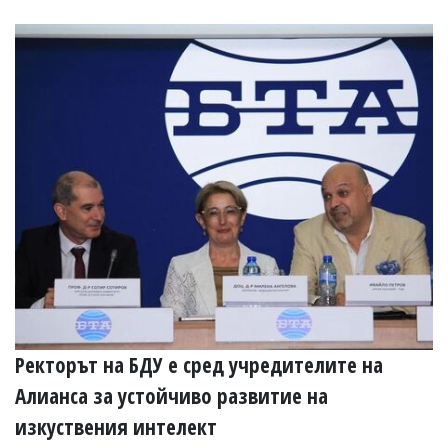
Коментарите
под
статиите
се
въвеждат
от
читателите
и
редакцията
не
носи
отговорност
за
тях!
Ако
откриете
обиден
за
вас
Ректорът на БДУ е сред учредителите на
коментар,
моля
Алианса за устойчиво развитие на
сигнализирайте
ни!
изкуствения интелект