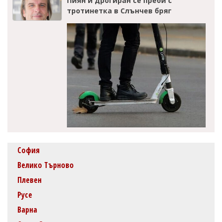
Пиян и дрогиран се преби с
тротинетка в Слънчев бряг
София
Велико Търново
Плевен
Русе
Варна