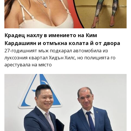
Крадец нахлу в имението на Ким
Кардашиян и отмъкна колата й от двора
27-годишният мъж подкарал автомобила из
луксозния квартал Хидън Хилс, но полицията го
арестувала на място