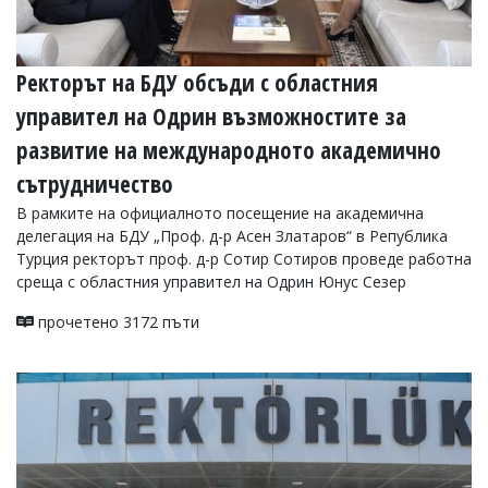
Ректорът на БДУ обсъди с областния
управител на Одрин възможностите за
развитие на международното академично
сътрудничество
В рамките на официалното посещение на академична
делегация на БДУ „Проф. д-р Асен Златаров“ в Република
Турция ректорът проф. д-р Сотир Сотиров проведе работна
среща с областния управител на Одрин Юнус Сезер
прочетено 3172 пъти