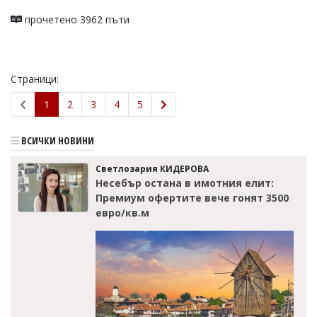
прочетено 3962 пъти
Страници:
1
2
3
4
5
ВСИЧКИ НОВИНИ
Светлозария КИДЕРОВА
Несебър остана в имотния елит:
Премиум офертите вече гонят 3500
евро/кв.м