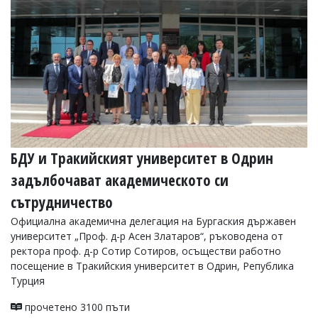
БДУ и Тракийският университет в Одрин
задълбочават академическото си
сътрудничество
Официална академична делегация на Бургаския държавен
университет „Проф. д-р Асен Златаров“, ръководена от
ректора проф. д-р Сотир Сотиров, осъществи работно
посещение в Тракийския университет в Одрин, Република
Турция
прочетено 3100 пъти