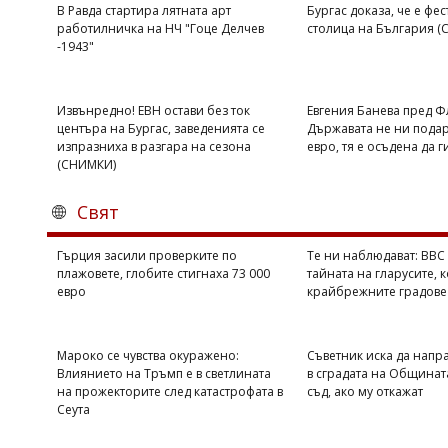
В Равда стартира лятната арт
Бургас доказа, че е фе
работилничка на НЧ "Гоце Делчев
столица на България 
-1943"
Извънредно! ЕВН остави без ток
Евгения Банева пред Ф
центъра на Бургас, заведенията се
Държавата не ни подар
изпразниха в разгара на сезона
евро, тя е осъдена да г
(СНИМКИ)
Свят
Гърция засили проверките по
Те ни наблюдават: BBC
плажовете, глобите стигнаха 73 000
тайната на гларусите, 
евро
крайбрежните градове
Мароко се чувства окуражено:
Съветник иска да напра
Влиянието на Тръмп е в светлината
в сградата на Общинат
на прожекторите след катастрофата в
съд, ако му откажат
Сеута