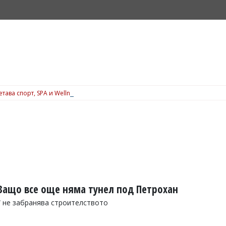
ъчетава спорт, SPA и Wellness през цялата година, вижте подробности
Защо все още няма тунел под Петрохан
“ не забранява строителството