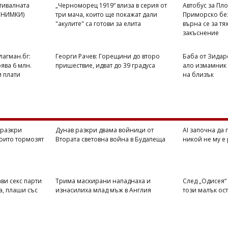
стивалната
„Черноморец 1919“ влиза в серия от
Автобус за Пло
(СНИМКИ)
три мача, които ще покажат дали
Приморско без
"акулите" са готови за елита
върна се за тя
закъснение
лагман.бг:
Георги Рачев: Горещини до второ
Баба от Зидар
ява 6 млн.
пришествие, идват до 39 градуса
ало измамник
и плати
на близък
 разкри
Дунав разкри двама войници от
AI започна да 
които тормозят
Втората световна война в Будапеща
никой не му е
ви секс парти
Трима маскирани нападнаха и
След „Одисея“ 
а, плаши със
изнасилиха млад мъж в Англия
този малък ос