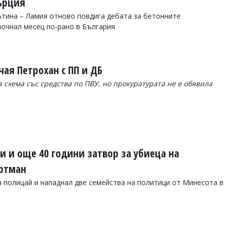
ърция
тина – Ламия отново повдига дебата за бетонните
почнал месец по-рано в България
чая Петрохан с ПП и ДБ
схема със средства по ПВУ, но прокуратурата не е обявила
 и още 40 години затвор за убиеца на
ортман
а полицай и нападнал две семейства на политици от Минесота в