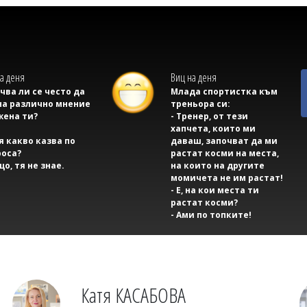
а деня
Виц на деня
учва ли се често да
Млада спортистка към
на различно мнение
треньора си:
жена ти?
- Тренер, от тези
хапчета, които ми
тя какво казва по
даваш, започват да ми
оса?
растат косми на места,
що, тя не знае.
на които на другите
момичета не им растат!
- Е, на кои места ти
растат косми?
- Ами по топките!
Катя КАСАБОВА