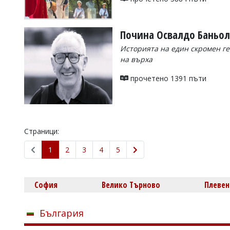
Почина Освалдо Баньол
Историята на един скромен ге
на върха
прочетено 1391 пъти
Страници:
1
2
3
4
5
София
Велико Търново
Плевен
България