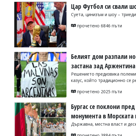
Цар Футбол си свали ш
Суета, цинизъм и шоу – триед
прочетено 6846 пъти
Белият дом разпали но
застана зад Аржентина
Решението предизвика полемик
казус, който традиционно се 
прочетено 2025 пъти
Бургас се поклони пред
монумента в Морската 
Държавна, местна власт и дес
прочетено 3884 пъти