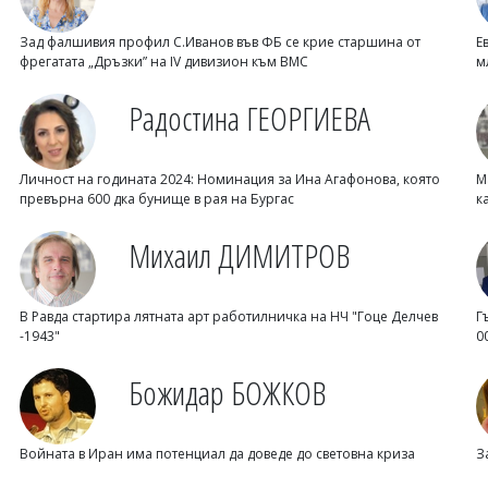
Зад фалшивия профил С.Иванов във ФБ се крие старшина от
Е
фрегатата „Дръзки” на IV дивизион към ВМС
м
Радостина ГЕОРГИЕВА
Личност на годината 2024: Номинация за Ина Агафонова, която
М
превърна 600 дка бунище в рая на Бургас
к
Михаил ДИМИТРОВ
В Равда стартира лятната арт работилничка на НЧ "Гоце Делчев
Г
-1943"
0
Божидар БОЖКОВ
Войната в Иран има потенциал да доведе до световна криза
З