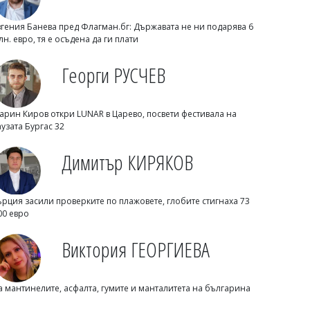
вгения Банева пред Флагман.бг: Държавата не ни подарява 6
лн. евро, тя е осъдена да ги плати
Георги РУСЧЕВ
арин Киров откри LUNAR в Царево, посвети фестивала на
аузата Бургас 32
Димитър КИРЯКОВ
Георги Рачев: Горещини до второ
Димитър КИРЯКОВ
пришествие, идват до 39 градуса
ърция засили проверките по плажовете, глобите стигнаха 73
00 евро
Виктория ГЕОРГИЕВА
а мантинелите, асфалта, гумите и манталитета на българина