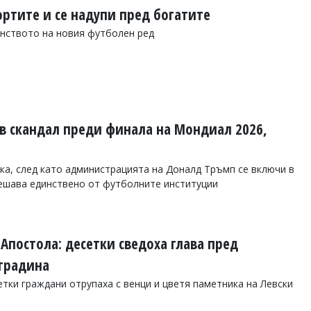
ортите и се надупи пред богатите
инството на новия футболен ред
в скандал преди финала на Мондиал 2026,
а, след като администрацията на Доналд Тръмп се включи в
решава единствено от футболните институции
 Апостола: десетки сведоха глава пред
градина
етки граждани отрупаха с венци и цветя паметника на Левски