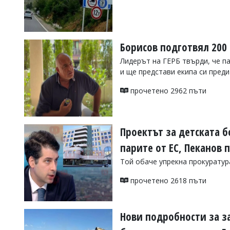
УКРАЙНА
СПОРТ
РАЗСЛЕДВАНЕ
Борисов подготвял 200 
БИЗНЕС
Лидерът на ГЕРБ твърди, че п
ЮГ
и ще представи екипа си пред
прочетено 2962 пъти
Управители:
Веселин
Василев,
email:
Проектът за детската б
v.vasilev@flagman.bg
Катя
парите от ЕС, Пеканов 
Касабова,
еmail:
k.kassabova@flagman.bg
Той обаче упрекна прокуратура
Главен
прочетено 2618 пъти
редактор:
Иван
Колев,
email:
Нови подробности за з
office@flagman.bg