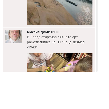
Михаил ДИМИТРОВ
В Равда стартира лятната арт
работилничка на НЧ "Гоце Делчев
-1943"