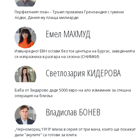
Перфектният план – Тръмп превзема Гренландия с гумени
лодки, Дания му плаща милиарди
Емел МАХМУД
Извънредно! ЕВН остави без ток центъра на Бургас, заведенията
се изпразниха в разгара на сезона (СНИМКИ)
Светлозария КИДЕРОВА
Баба от Зидарово даде 5000 евро на ало измамник за спешна
операция на близък
Владислав БОНЕВ
„Черноморец 1919“ влиза в серия от три мача, които ще покажат
дали "акулите" са готови за елита