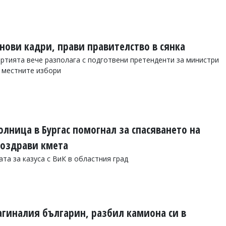
нови кадри, прави правителство в сянка
артията вече разполага с подготвени претенденти за министри
и местните избори
олница в Бургас помогнал за спасяването на
поздрави кмета
та за казуса с ВиК в областния град
агиналия българин, разбил камиона си в