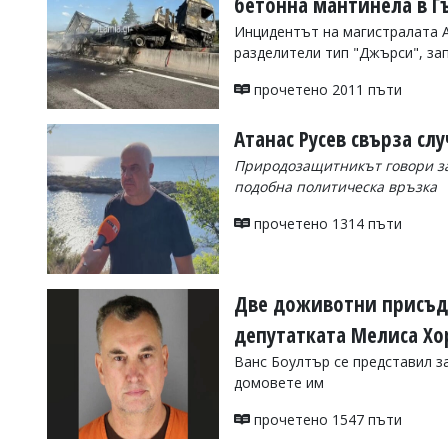
бетонна мантинела в Г
Коментарите
Инцидентът на магистралата А
под
разделители тип "Джърси", за
статиите
се
прочетено 2011 пъти
въвеждат
от
читателите
Атанас Русев свърза слу
и
Природозащитникът говори за 
редакцията
не
подобна политическа връзка
носи
отговорност
прочетено 1314 пъти
за
тях!
Ако
откриете
Две доживотни присъди
обиден
за
депутатката Мелиса Х
вас
Ванс Боултър се представил з
коментар,
моля
домовете им
сигнализирайте
ни!
прочетено 1547 пъти