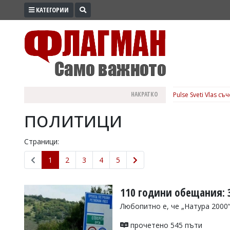
КАТЕГОРИИ
ПРОМО
ЗОНА
ИЗБОРИ
2026
ПРАКТИЧНО
НАКРАТКО
Pulse Sveti Vlas с
КУЛТУРА
политици
ЗДРАВЕ
ПОЛИТИКА
Страници:
ОБЩИНИ
1
2
3
4
5
ОБЩЕСТВО
ЛАЙФСТАЙЛ
110 години обещания: 
ВОЙНАТА
Любопитно е, че „Натура 2000
В
прочетено 545 пъти