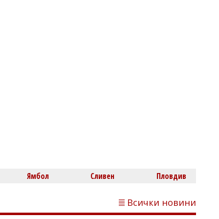
Нефтохимик привлече офанзивен
халф
Димитър КИРЯКОВ
Бургаска област вече има близо 338
хил. жилища, сградите се увеличиха с
453 за година
Ямбол
Сливен
Пловдив
Всички новини