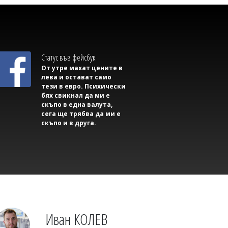
Михаил ДИМИТРОВ
Съветник иска да направи секс парти в
сградата на Общината, плаши със съд,
ако му откажат
Статус във фейсбук
От утре махат цените в
лева и остават само
тези в евро. Психически
бях свикнал да ми е
скъпо в една валута,
сега ще трябва да ми е
скъпо и в друга.
Михаил ДИМИТРОВ
Трима маскирани нападнаха и
изнасилиха млад мъж в Англия
Иван КОЛЕВ