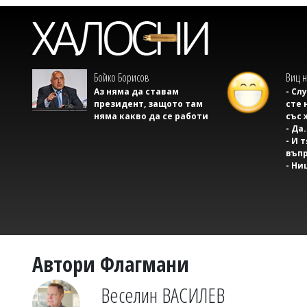
Бойко Борисов
Виц н
Аз няма да ставам
- Сл
президент, защото там
сте 
няма какво да се работи
със 
- Да.
- И 
въпр
- Ни
Автори Флагмани
Веселин ВАСИЛЕВ