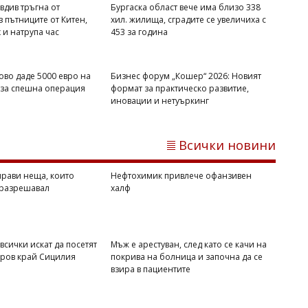
вдив тръгна от
Бургаска област вече има близо 338
 пътниците от Китен,
хил. жилища, сградите се увеличиха с
х и натрупа час
453 за година
ово даде 5000 евро на
Бизнес форум „Кошер“ 2026: Новият
 за спешна операция
формат за практическо развитие,
Михаил ДИМИТРОВ
иновации и нетуъркинг
Мароко се чувства окуражено:
Влиянието на Тръмп е в светлината
на прожекторите след катастрофата в
Всички новини
Сеута
прави неща, които
Нефтохимик привлече офанзивен
 разрешавал
халф
всички искат да посетят
Мъж е арестуван, след като се качи на
тров край Сицилия
покрива на болница и започна да се
взира в пациентите