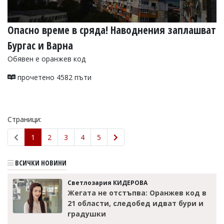
Опасно време в сряда! Наводнения заплашват
Бургас и Варна
Обявен е оранжев код
прочетено 4582 пъти
Страници:
1
2
3
4
5
ВСИЧКИ НОВИНИ
Светлозария КИДЕРОВА
Жегата не отстъпва: Оранжев код в
21 области, следобед идват бури и
градушки