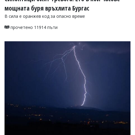
мощната буря връхлита Бургас
В сила е оранжев код за опасно време
прочетено 11914 пъти