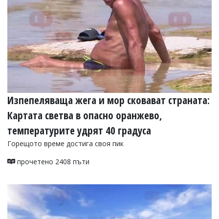
Коментарите
под
статиите
се
въвеждат
от
читателите
и
редакцията
не
Изпепеляваща жега и мор сковават страната:
носи
отговорност
Картата светва в опасно оранжево,
за
тях!
температурите удрят 40 градуса
Ако
откриете
Горещото време достига своя пик
обиден
за
прочетено 2408 пъти
вас
коментар,
моля
сигнализирайте
ни!