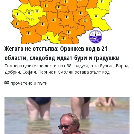
УКРАЙНА
СПОРТ
РАЗСЛЕДВАНЕ
БИЗНЕС
ЮГ
Жегата не отстъпва: Оранжев код в 21
Управители:
области, следобед идват бури и градушки
Веселин
Василев,
Температурите ще достигнат 38 градуса, а за Бургас, Варна,
email:
Добрич, София, Перник и Смолян остава жълт код
v.vasilev@flagman.bg
Катя
прочетено 0 пъти
Касабова,
еmail:
k.kassabova@flagman.bg
Главен
редактор:
Иван
Колев,
email:
office@flagman.bg