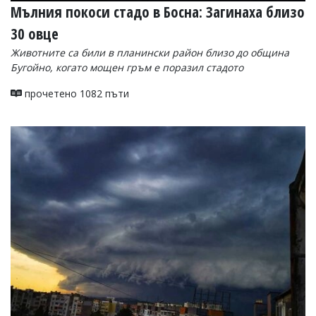
Мълния покоси стадо в Босна: Загинаха близо
30 овце
Животните са били в планински район близо до община
Бугойно, когато мощен гръм е поразил стадото
прочетено 1082 пъти