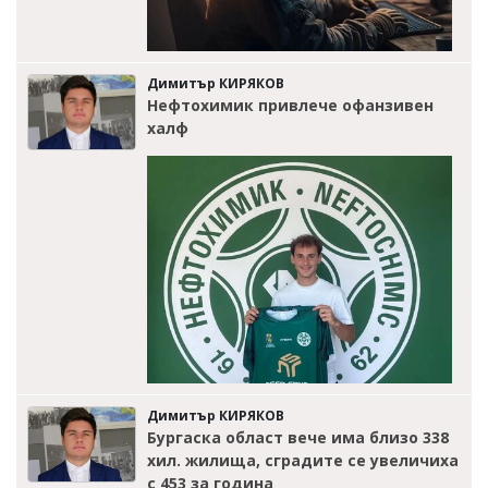
Димитър КИРЯКОВ
Нефтохимик привлече офанзивен
халф
Димитър КИРЯКОВ
Бургаска област вече има близо 338
хил. жилища, сградите се увеличиха
с 453 за година