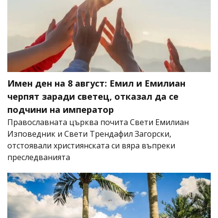
Имен ден на 8 август: Емил и Емилиан
черпят заради светец, отказал да се
подчини на император
Православната църква почита Свети Емилиан
Изповедник и Свети Трендафил Загорски,
отстоявали християнската си вяра въпреки
преследванията