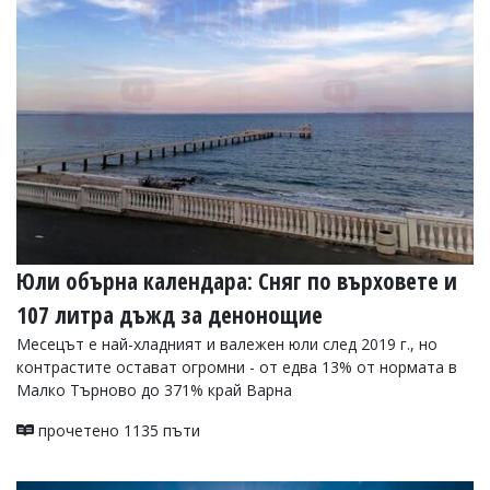
Юли обърна календара: Сняг по върховете и
107 литра дъжд за денонощие
Месецът е най-хладният и валежен юли след 2019 г., но
контрастите остават огромни - от едва 13% от нормата в
Малко Търново до 371% край Варна
прочетено 1135 пъти