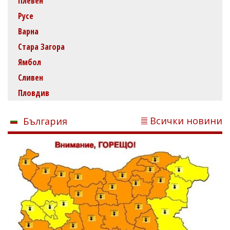
Плевен
Русе
Варна
Стара Загора
Ямбол
Сливен
Пловдив
Всички новини
България