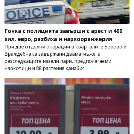
Гонка с полицията завърши с арест и 460
хил. евро, разбиха и наркооранжерия
При две отделни операции в кварталите Борово и
Враждебна са задържани двама мъже, а
разследващите иззели пари, предполагаеми
наркотици и 88 растения канабис