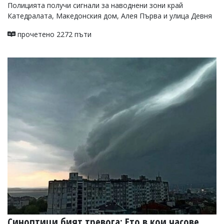
Полицията получи сигнали за наводнени зони край
Катедралата, Македонския дом, Алея Първа и улица Девня
прочетено 2272 пъти
Синоптици бият тревога: Ето в кои часове