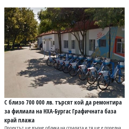
С близо 700 000 лв. търсят кой да ремонтира
за филиала на НХА-Бургас Графичната база
край плажа
Проектът ще върне облика на сградата и тя ще е поредна