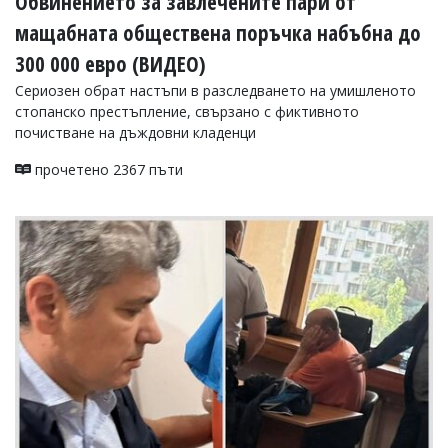
Обвинението за завлечените пари от
мащабната обществена поръчка набъбна до
300 000 евро (ВИДЕО)
Сериозен обрат настъпи в разследването на умишленото
стопанско престъпление, свързано с фиктивното
почистване на дъждовни кладенци
прочетено 2367 пъти