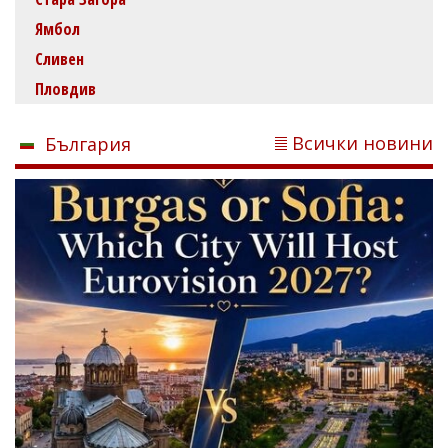
Ямбол
Сливен
Пловдив
Всички новини
България