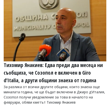
Тихомир Янакиев: Едва преди два месеца ни
съобщиха, че Созопол е включен в Giro
d’Italia, а други общини знаеха от година
За разлика от всички другите общини, които знаеха още
миналата година, че ще бъдат включени в Джиро д’Италия,
Созопол получи уведомление за това в началото на
февруари, обяви кметът Тихомир Янакиев