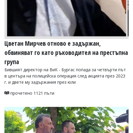
Коментарите
под
статиите
се
въвеждат
от
читателите
Цветан Мирчев отново е задържан,
и
редакцията
обвиняват го като ръководител на престъпна
не
носи
група
отговорност
Бившият директор на ВиК - Бургас попада за четвърти път
за
в центъра на полицейска операция след акцията през 2023
тях!
Ако
г. и двете му задържания през юли
откриете
обиден
прочетено 1121 пъти
за
вас
коментар,
моля
сигнализирайте
ни!