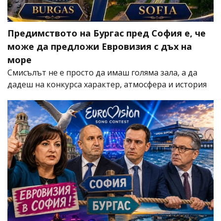
Предимството на Бургас пред София е, че
може да предложи Евровизия с дъх на
море
Смисълът не е просто да имаш голяма зала, а да
дадеш на конкурса характер, атмосфера и история