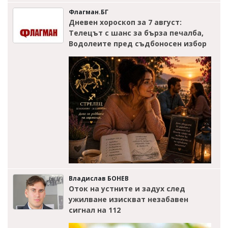
Флагман.БГ
Дневен хороскоп за 7 август:
Телецът с шанс за бърза печалба,
Водолеите пред съдбоносен избор
Владислав БОНЕВ
Оток на устните и задух след
ужилване изискват незабавен
сигнал на 112