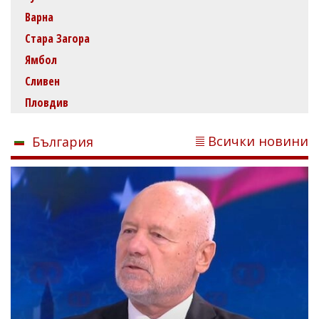
Варна
Стара Загора
Ямбол
Сливен
Пловдив
Всички новини
България