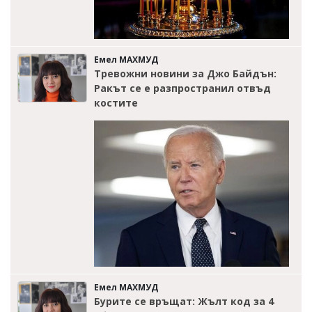
Емел МАХМУД
Тревожни новини за Джо Байдън:
Ракът се е разпространил отвъд
костите
Емел МАХМУД
Бурите се връщат: Жълт код за 4