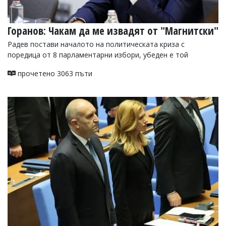
Горанов: Чакам да ме извадят от "Магнитски"
Радев постави началото на политическата криза с
поредица от 8 парламентарни избори, убеден е той
прочетено 3063 пъти