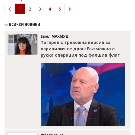
1
2
3
4
5
ВСИЧКИ НОВИНИ
Емел МАХМУД
Тагарев с тревожна версия за
взривилия се дрон: Възможна е
руска операция под фалшив флаг