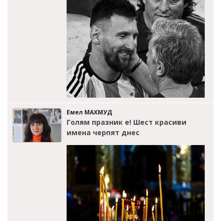
Емел МАХМУД
Голям празник е! Шест красиви
имена черпят днес