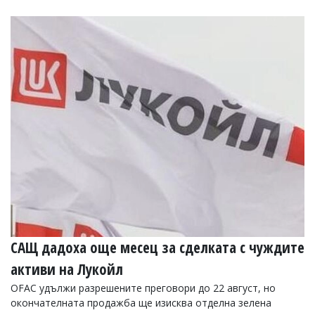
Коментарите
под
статиите
се
въвеждат
от
читателите
и
редакцията
не
носи
отговорност
за
тях!
Ако
откриете
обиден
за
вас
САЩ дадоха още месец за сделката с чуждите
коментар,
активи на Лукойл
моля
сигнализирайте
OFAC удължи разрешените преговори до 22 август, но
ни!
окончателната продажба ще изисква отделна зелена