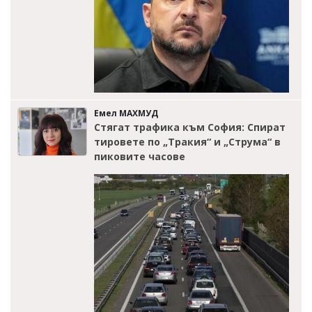
Емел МАХМУД
Стягат трафика към София: Спират
тировете по „Тракия“ и „Струма“ в
пиковите часове