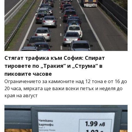
Стягат трафика към София: Спират
тировете по „Тракия“ и „Струма“ в
пиковите часове
Ограничението за камионите над 12 тона е от 16 до
20 часа, мярката ще важи всеки петък и неделя до
края на август