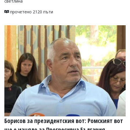
светлина
прочетено 2120 пъти
Борисов за президентския вот: Ромският вот
ще е изцяло за Прогресивна България