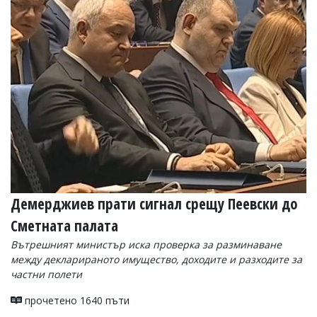
УКРАЙНА
СПОРТ
РАЗСЛЕДВАНЕ
БИЗНЕС
ЮГ
Управители:
Веселин
Василев,
email:
v.vasilev@flagman.bg
Катя
Демерджиев прати сигнал срещу Пеевски до
Касабова,
еmail:
k.kassabova@flagman.bg
Сметната палата
Главен
Вътрешният министър иска проверка за разминаване
редактор:
между декларираното имущество, доходите и разходите за
Иван
частни полети
Колев,
email:
прочетено 1640 пъти
office@flagman.bg