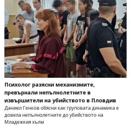
Психолог разясни механизмите,
превърнали непълнолетните в
извършители на убийството в Пловдив
Даниел Генков обясни как груповата динамика е
довела непълнолетните до убийството на
Младежкия хълм