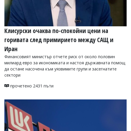
Клисурски очаква по-спокойни цени на
горивата след примирието между САЩ и
Иран
Финансовият министър отчете риск от около половин
милиард евро за икономиката и настоя държавната помощ
да остане насочена към уязвимите групи и засегнатите
сектори
прочетено 2431 пъти