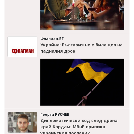
Флагман.БГ
Украйна: България не е била цел на
падналия дрон
Георги РУСЧЕВ
Дипломатически ход след дрона
край Кардам: МВнР привика
украинския посланик