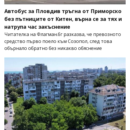
Автобус за Пловдив тръгна от Приморско
без пътниците от Китен, върна се за тях и
натрупа час закъснение
Читателка на Флагман.бг разказва, че превозното
средство първо поело към Созопол, след това
обърнало обратно без никакво обяснение