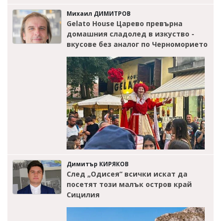
Михаил ДИМИТРОВ
Gelato House Царево превърна
домашния сладолед в изкуство -
вкусове без аналог по Черноморието
Димитър КИРЯКОВ
След „Одисея“ всички искат да
посетят този малък остров край
Сицилия