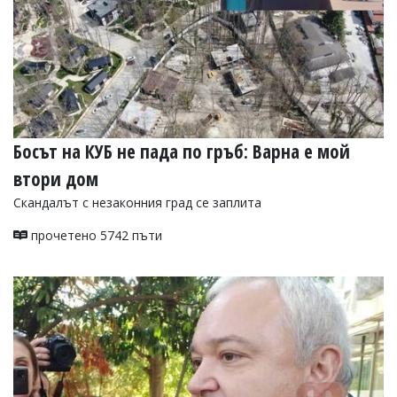
УКРАЙНА
СПОРТ
РАЗСЛЕДВАНЕ
БИЗНЕС
ЮГ
Босът на КУБ не пада по гръб: Варна е мой
Управители:
втори дом
Веселин
Василев,
Скандалът с незаконния град се заплита
email:
v.vasilev@flagman.bg
прочетено 5742 пъти
Катя
Касабова,
еmail:
k.kassabova@flagman.bg
Главен
редактор:
Иван
Колев,
email:
office@flagman.bg