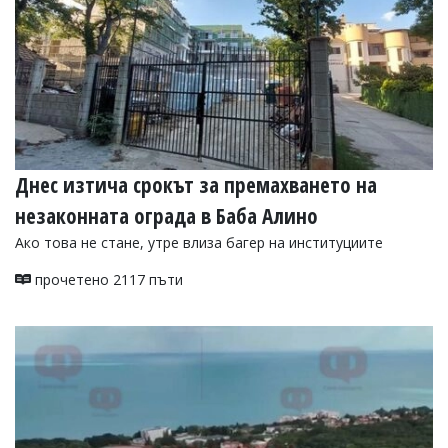
Днес изтича срокът за премахването на
незаконната ограда в Баба Алино
Ако това не стане, утре влиза багер на институциите
прочетено 2117 пъти