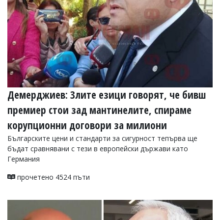
Коментарите
под
статиите
се
въвеждат
от
читателите
и
редакцията
не
Демерджиев: Злите езици говорят, че бивш
носи
премиер стои зад мантинелите, спираме
отговорност
за
корупционни договори за милиони
тях!
Ако
Българските цени и стандарти за сигурност тепърва ще
откриете
бъдат сравнявани с тези в европейски държави като
обиден
Германия
за
вас
прочетено 4524 пъти
коментар,
моля
сигнализирайте
ни!