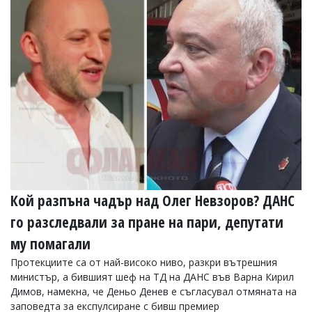
Кой разпъна чадър над Олег Невзоров? ДАНС
го разследвали за пране на пари, депутати
му помагали
Протекциите са от най-високо ниво, разкри вътрешния
министър, а бившият шеф на ТД на ДАНС във Варна Кирил
Димов, намекна, че Деньо Денев е съгласувал отмяната на
заповедта за експулсиране с бивш премиер