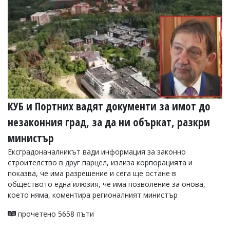
КУБ и Портних вадят документи за имот до
незаконния град, за да ни объркат, разкри
министър
Ексградоначалникът вади информация за законно
строителство в друг парцел, излиза корпорацията и
показва, че има разрешение и сега ще остане в
обществото една илюзия, че има позволение за онова,
което няма, коментира регионалният министър
прочетено 5658 пъти