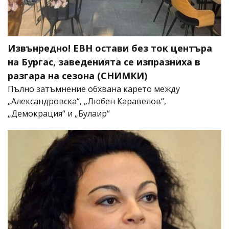
Извънредно! ЕВН остави без ток центъра
на Бургас, заведенията се изпразниха в
разгара на сезона (СНИМКИ)
Пълно затъмнение обхвана карето между
„Александровска“, „Любен Каравелов“,
„Демокрация“ и „Булаир“