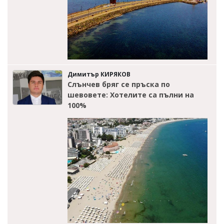
Димитър КИРЯКОВ
Слънчев бряг се пръска по
шевовете: Хотелите са пълни на
100%