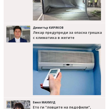
Димитър КИРЯКОВ
Лекар предупреди за опасна грешка
с климатика в жегите
Емел МАХМУД
Ето ги "ловците на педофили",