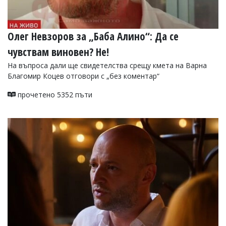
Олег Невзоров за „Баба Алино“: Да се
чувствам виновен? Не!
На въпроса дали ще свидетелства срещу кмета на Варна
Благомир Коцев отговори с „без коментар“
прочетено 5352 пъти