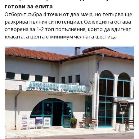
готови за елита
Отборът събра 4 точки от два мача, но тепърва ще
разкрива пълния си потенциал. Селекцията остава
отворена за 1-2 топ попълнения, които да вдигнат
класата, а целта е минимум челната шестица