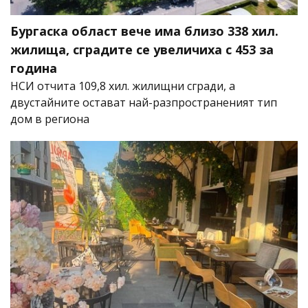
Бургаска област вече има близо 338 хил.
жилища, сградите се увеличиха с 453 за
година
НСИ отчита 109,8 хил. жилищни сгради, а
двустайните остават най-разпространеният тип
дом в региона