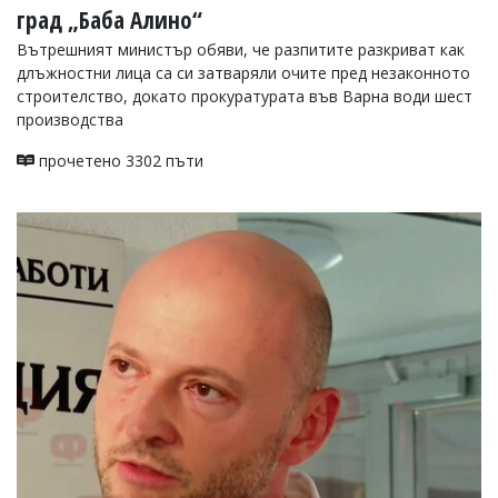
град „Баба Алино“
Вътрешният министър обяви, че разпитите разкриват как
длъжностни лица са си затваряли очите пред незаконното
строителство, докато прокуратурата във Варна води шест
производства
прочетено 3302 пъти