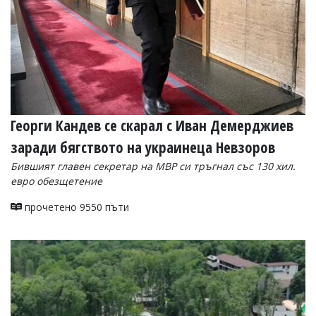
Георги Кандев се скарал с Иван Демерджиев
заради бягството на украинеца Невзоров
Бившият главен секретар на МВР си тръгнал със 130 хил.
евро обезщетение
прочетено 9550 пъти