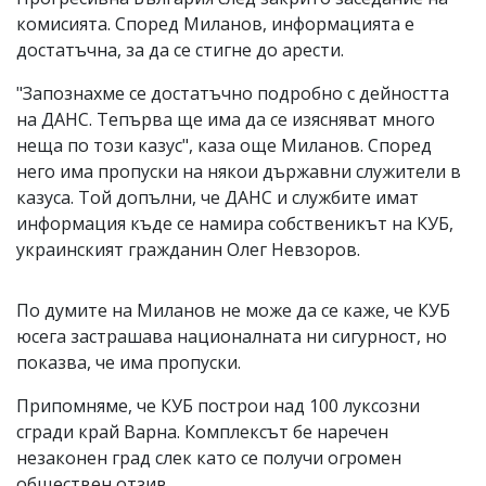
комисията. Според Миланов, информацията е
достатъчна, за да се стигне до арести.
"Запознахме се достатъчно подробно с дейността
на ДАНС. Тепърва ще има да се изясняват много
неща по този казус", каза още Миланов. Според
него има пропуски на някои държавни служители в
казуса. Той допълни, че ДАНС и службите имат
информация къде се намира собственикът на КУБ,
украинският гражданин Олег Невзоров.
По думите на Миланов не може да се каже, че КУБ
юсега застрашава националната ни сигурност, но
показва, че има пропуски.
Припомняме, че КУБ построи над 100 луксозни
сгради край Варна. Комплексът бе наречен
незаконен град слек като се получи огромен
обществен отзив.