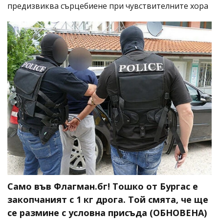
предизвиква сърцебиене при чувствителните хора
Само във Флагман.бг! Тошко от Бургас е
закопчаният с 1 кг дрога. Той смята, че ще
се размине с условна присъда (ОБНОВЕНА)