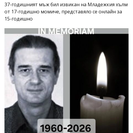
37-годишният мъж бил извикан на Младежкия хълм
от 17-годишно момиче, представяло се онлайн за
15-годишно