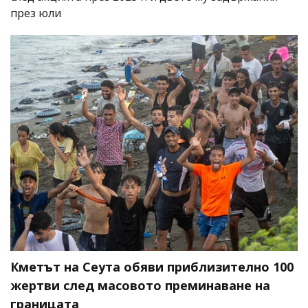
през юли
Кметът на Сеута обяви приблизително 100
жертви след масовото преминаване на
границата