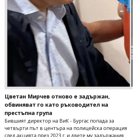
Цветан Мирчев отново е задържан,
обвиняват го като ръководител на
престъпна група
Бившият директор на ВиК - Бургас попада за
четвърти път в центъра на полицейска операция
след акцията през 2023 г. и двете му задържания