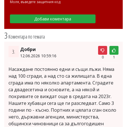
Моля, въведете защитния код
3
Коментара по темата
Добри
3.
12.06.2026 10:59:16
0
1
Насаждане постоянно едни и същи лъжи. Няма
над 100 сгради, а над сто са жилищата. В една
сграда има по няколко апартамента. Сградите
са двадесетина и основите, а на някой и
покривите се виждат още в средата на 2023г.
Нашите хубавци сега ще ги разследват. Само 3
години по - късно. Портних и цялата сган около
него, държавни агенции, министерства,
общински чиновници са за дългогодишен