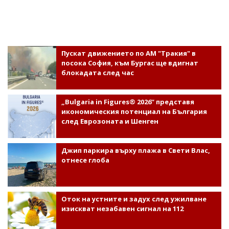
Пускат движението по АМ "Тракия" в
посока София, към Бургас ще вдигнат
блокадата след час
„Bulgaria in Figures® 2026“ представя
икономическия потенциал на България
след Еврозоната и Шенген
Джип паркира върху плажа в Свети Влас,
отнесе глоба
Оток на устните и задух след ужилване
изискват незабавен сигнал на 112