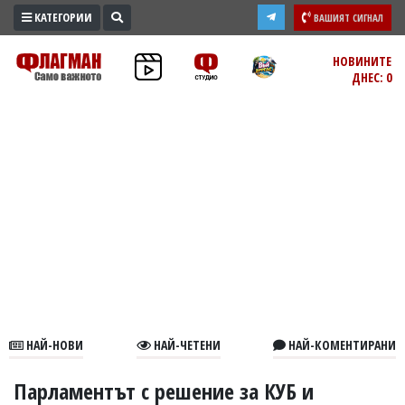
КАТЕГОРИИ
ВАШИЯТ СИГНАЛ
ПРОМО
НОВИНИТЕ
ДНЕС: 0
ЗОНА
ИЗБОРИ
2026
ПРАКТИЧНО
КУЛТУРА
ЗДРАВЕ
ПОЛИТИКА
ОБЩИНИ
ОБЩЕСТВО
ЛАЙФСТАЙЛ
НАЙ-НОВИ
НАЙ-ЧЕТЕНИ
НАЙ-КОМЕНТИРАНИ
ВОЙНАТА
В
Парламентът с решение за КУБ и