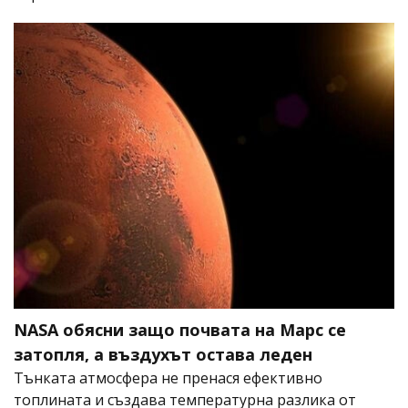
NASA обясни защо почвата на Марс се
затопля, а въздухът остава леден
Тънката атмосфера не пренася ефективно
топлината и създава температурна разлика от