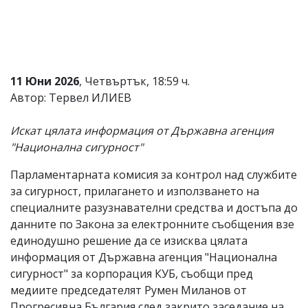
Коментарите
под
статиите
се
въвеждат
от
11 Юни 2026
, Четвъртък, 18:59 ч.
читателите
Автор: Тервел ИЛИЕВ
и
редакцията
не
Искат цялата информация от Държавна агенция
носи
"Национална сигурност"
отговорност
за
Парламентарната комисия за контрол над службите
тях!
Ако
за сигурност, прилагането и използването на
откриете
специалните разузнавателни средства и достъпа до
обиден
данните по Закона за електронните съобщения взе
за
вас
единодушно решение да се изисква цялата
коментар,
информация от Държавна агенция "Национална
моля
сигурност" за корпорация КУБ, съобщи пред
сигнализирайте
ни!
медиите председателят Румен Миланов от
Прогресивна България след закрито заседание на