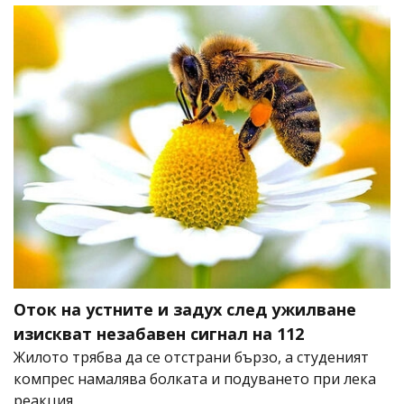
Оток на устните и задух след ужилване
изискват незабавен сигнал на 112
Жилото трябва да се отстрани бързо, а студеният
компрес намалява болката и подуването при лека
реакция