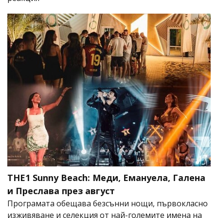
THE1 Sunny Beach: Меди, Емануела, Галена
и Преслава през август
Програмата обещава безсънни нощи, първокласно
изживяване и селекция от най-големите имена на