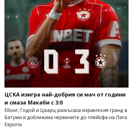
ЦСКА изигра най-добрия си мач от години
и смаза Макаби с 3:0
Ебонг, Годой и Цварц разкъсаха израелския гранд в
Батуми и доближиха червените до плейофа на Лига
Европа