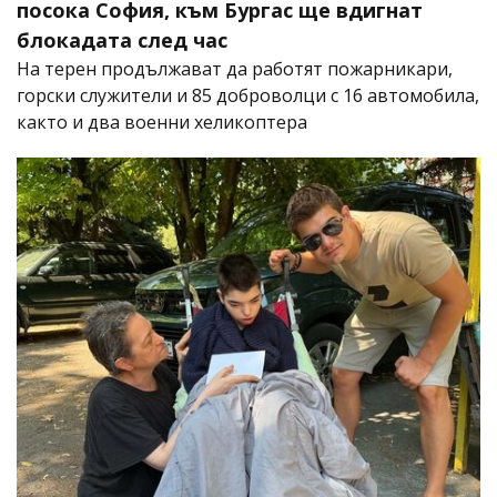
посока София, към Бургас ще вдигнат
блокадата след час
На терен продължават да работят пожарникари,
горски служители и 85 доброволци с 16 автомобила,
както и два военни хеликоптера