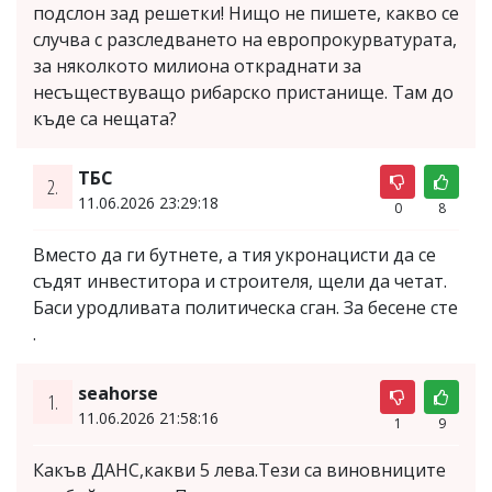
подслон зад решетки! Нищо не пишете, какво се
случва с разследването на европрокурватурата,
за няколкото милиона откраднати за
несъществуващо рибарско пристанище. Там до
къде са нещата?
ТБС
2.
11.06.2026 23:29:18
0
8
Вместо да ги бутнете, а тия укронацисти да се
съдят инвеститора и строителя, щели да четат.
Баси уродливата политическа сган. За бесене сте
.
seahorse
1.
11.06.2026 21:58:16
1
9
Какъв ДАНС,какви 5 лева.Тези са виновниците