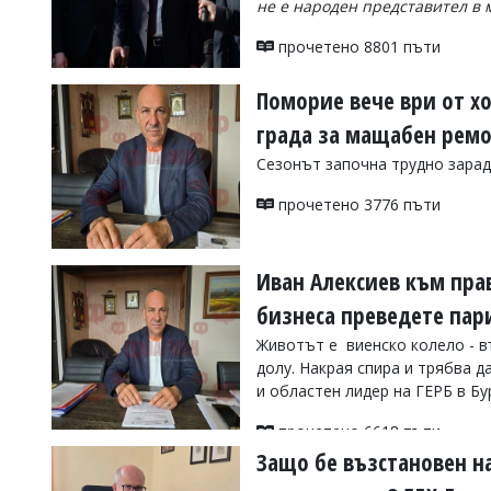
не е народен представител в м
УКРАЙНА
СПОРТ
прочетено 8801 пъти
РАЗСЛЕДВАНЕ
Поморие вече ври от хо
БИЗНЕС
града за мащабен ремон
ЮГ
Сезонът започна трудно зарад
Управители:
прочетено 3776 пъти
Веселин
Василев,
email:
Иван Алексиев към прав
v.vasilev@flagman.bg
Катя
бизнеса преведете пар
Касабова,
еmail:
k.kassabova@flagman.bg
Животът е виенско колело - въ
долу. Накрая спира и трябва 
Главен
и областен лидер на ГЕРБ в Бу
редактор:
Иван
прочетено 6618 пъти
Колев,
email:
Защо бе възстановен на
office@flagman.bg