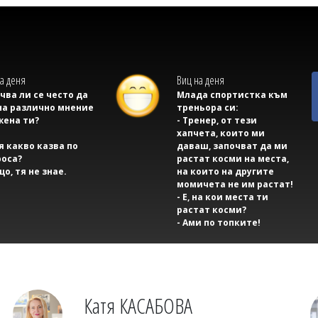
а деня
Виц на деня
учва ли се често да
Млада спортистка към
на различно мнение
треньора си:
жена ти?
- Тренер, от тези
хапчета, които ми
тя какво казва по
даваш, започват да ми
оса?
растат косми на места,
що, тя не знае.
на които на другите
момичета не им растат!
- Е, на кои места ти
растат косми?
- Ами по топките!
Катя КАСАБОВА