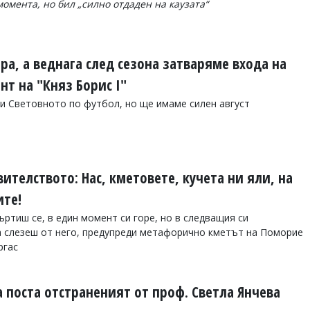
омента, но бил „силно отдаден на каузата“
ра, а веднага след сезона затваряме входа на
т на "Княз Борис I"
и Световното по футбол, но ще имаме силен август
ителството: Нас, кметовете, кучета ни яли, на
ите!
ртиш се, в един момент си горе, но в следващия си
да слезеш от него, предупреди метафорично кметът на Поморие
ргас
 поста отстраненият от проф. Светла Янчева