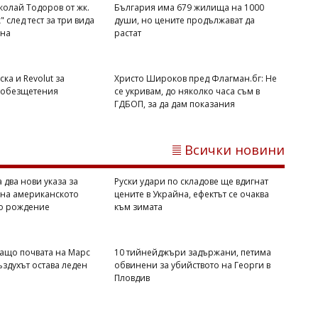
олай Тодоров от жк.
България има 679 жилища на 1000
 след тест за три вида
души, но цените продължават да
ана
растат
ка и Revolut за
Христо Широков пред Флагман.бг: Не
 обезщетения
се укривам, до няколко часа съм в
ГДБОП, за да дам показания
Всички новини
Владислав БОНЕВ
НОИ вече допуска и Revolut за
изплащане на обезщетения
 два нови указа за
Руски удари по складове ще вдигнат
 на американското
цените в Украйна, ефектът се очаква
по рождение
към зимата
ащо почвата на Марс
10 тийнейджъри задържани, петима
въздухът остава леден
обвинени за убийството на Георги в
Пловдив