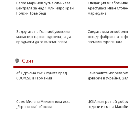
Веско Маринов пусна слънчева
Спецакция в Работнич
централа за над 1 млн. евро край
Арестуваха Иван Стояно
Полски Тръмбеш
марихуана
Задругата на Голямобуковския
Следата към онкоболни
манастир търси подкрепа, за да
откъде фабриката за ф
продължи да го възстановява
вземала суровината
Свят
AfD дръпна със 7 пункта пред
Генералите изпревари
CDU/CSU в Германия
доверие в Украйна, За
Само Милена Милотинова иска
ЦСКА изигра най-добри
„Евровизия“ в София
години и смаза Макаби 