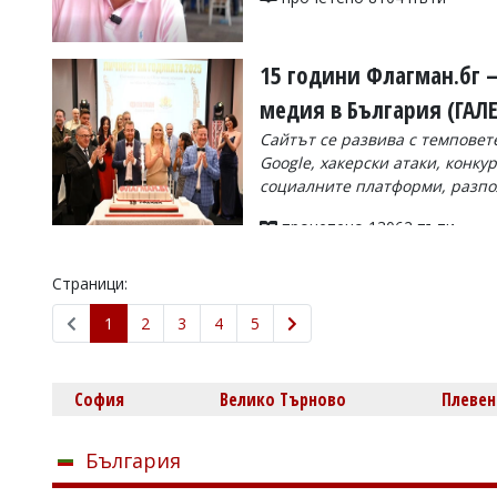
15 години Флагман.бг 
медия в България (ГАЛ
Сайтът се развива с темповет
Google, хакерски атаки, конку
социалните платформи, разпо
прочетено 13062 пъти
Страници:
1
2
3
4
5
София
Велико Търново
Плевен
България