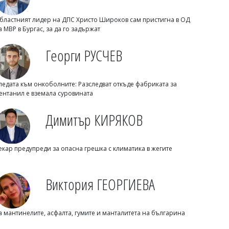
бластният лидер на ДПС Христо Широков сам пристигна в ОД
а МВР в Бургас, за да го задържат
Георги РУСЧЕВ
ледата към онкоболните: Разследват откъде фабриката за
ентанил е вземала суровината
Димитър КИРЯКОВ
Флагман.БГ
През август Община Созопол
екар предупреди за опасна грешка с климатика в жегите
посвещава три поредни вечери на
местните таланти
Виктория ГЕОРГИЕВА
а мантинелите, асфалта, гумите и манталитета на българина