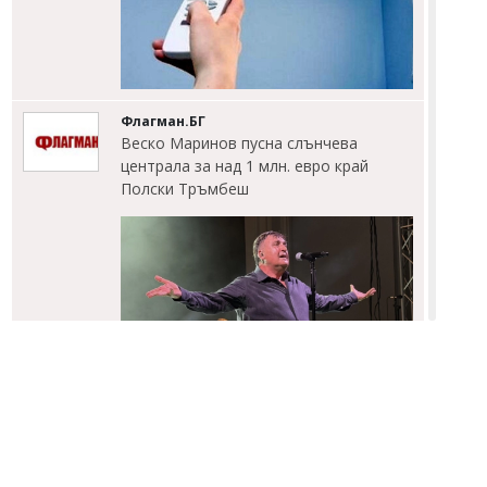
Флагман.БГ
Веско Маринов пусна слънчева
централа за над 1 млн. евро край
Полски Тръмбеш
Флагман.БГ