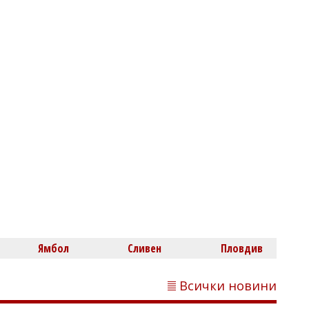
Димитър КИРЯКОВ
България има 679 жилища на 1000
души, но цените продължават да
растат
Владислав БОНЕВ
Ямбол
Сливен
Пловдив
Дунав падна до -104 см при Русе,
кораб изпитва затруднения край
Белене
Всички новини