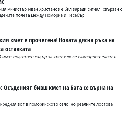
ас
ния министър Иван Христанов е бил заради сигнал, свързан с
мидените полета между Поморие и Несебър
ия кмет е прочетена! Новата дясна ръка на
а оставката
Б имат подготвен кадър за кмет или се самопрострелват в
: Осъденият бивш кмет на Бата се върна на
нредния вот в поморийското село, но реалните лостове