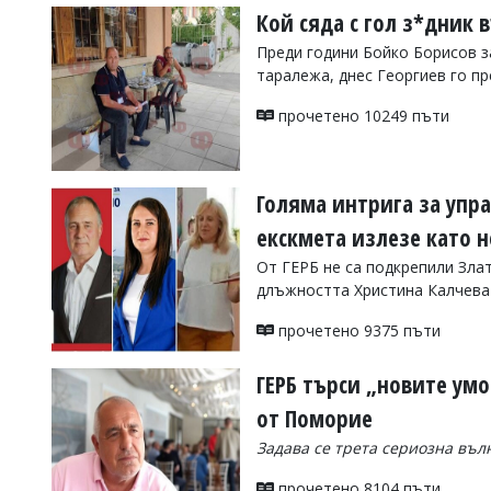
Кой сяда с гол з*дник 
Преди години Бойко Борисов з
таралежа, днес Георгиев го пр
прочетено 10249 пъти
Голяма интрига за упра
екскмета излезе като 
От ГЕРБ не са подкрепили Зл
длъжността Христина Калчева
прочетено 9375 пъти
ГЕРБ търси „новите ум
от Поморие
Задава се трета сериозна въл
прочетено 8104 пъти