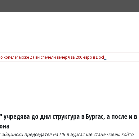
о копеле“ може да ви спечели вечеря за 200 евро в Dock 5, вижте подробн
 учредява до дни структура в Бургас, а после и в
она
общински председател на ПБ в Бургас ще стане човек, който