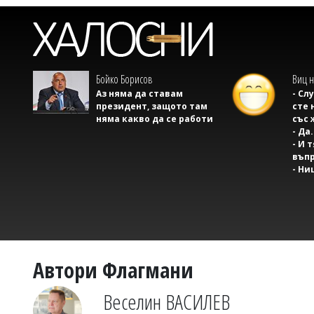
Бойко Борисов
Виц н
Аз няма да ставам
- Сл
президент, защото там
сте 
няма какво да се работи
със 
- Да.
- И 
въпр
- Ни
Автори Флагмани
Веселин ВАСИЛЕВ