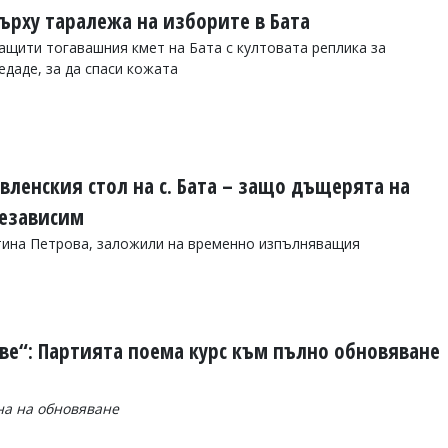
върху таралежа на изборите в Бата
ащити тогавашния кмет на Бата с култовата реплика за
едаде, за да спаси кожата
вленския стол на с. Бата – защо дъщерята на
независим
атина Петрова, заложили на временно изпълняващия
ове“: Партията поема курс към пълно обновяване
на на обновяване