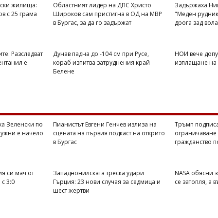
ески жилища:
Областният лидер на ДПС Христо
Задържаха Ник
в с 25 грама
Широков сам пристигна в ОД на МВР
"Меден рудник"
в Бургас, за да го задържат
дрога зад вол
те: Разследват
Дунав падна до -104 см при Русе,
НОИ вече допус
ентанил е
кораб изпитва затруднения край
изплащане на
Белене
ха Зеленски по
Пианистът Евгени Генчев излиза на
Тръмп подписа
лужни е начело
сцената на първия подкаст на открито
ограничаване
в Бургас
гражданство 
я си мач от
Западнонилската треска удари
NASA обясни з
с 3:0
Гърция: 23 нови случая за седмица и
се затопля, а 
шест жертви