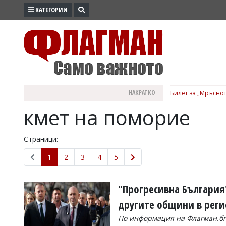
КАТЕГОРИИ
ПРОМО
ЗОНА
ИЗБОРИ
2026
ПРАКТИЧНО
НАКРАТКО
Билет за „Мръснот
КУЛТУРА
кмет на поморие
ЗДРАВЕ
ПОЛИТИКА
Страници:
ОБЩИНИ
1
2
3
4
5
ОБЩЕСТВО
ЛАЙФСТАЙЛ
"Прогресивна България"
ВОЙНАТА
другите общини в реги
В
По информация на Флагман.бг 