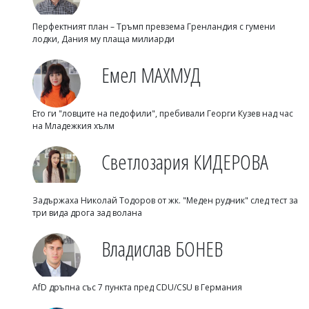
Перфектният план – Тръмп превзема Гренландия с гумени
лодки, Дания му плаща милиарди
Емел МАХМУД
Ето ги "ловците на педофили", пребивали Георги Кузев над час
на Младежкия хълм
Светлозария КИДЕРОВА
Задържаха Николай Тодоров от жк. "Меден рудник" след тест за
три вида дрога зад волана
Владислав БОНЕВ
AfD дръпна със 7 пункта пред CDU/CSU в Германия