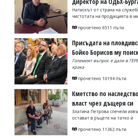
директор на ОДБХ-Бург
Коментарите
Натискът от страна на служеб
под
чистотата на продукцията в 
статиите
се
прочетено 6511 пъти
въвеждат
от
читателите
Присъдата на пловдивск
и
Бойко Борисов му поиск
редакцията
не
Големият въпрос е дали в ГЕР
носи
крака
отговорност
за
прочетено 10194 пъти
тях!
Ако
откриете
Кметство по наследство
обиден
за
власт чрез дъщеря си
вас
Златина Петрова спечели извъ
коментар,
моля
остават в ръцете на татко ѝ
сигнализирайте
ни!
прочетено 11362 пъти