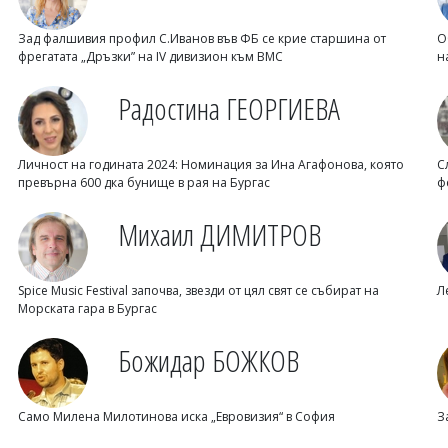
Зад фалшивия профил С.Иванов във ФБ се крие старшина от
О
фрегатата „Дръзки” на IV дивизион към ВМС
н
Радостина ГЕОРГИЕВА
Личност на годината 2024: Номинация за Ина Агафонова, която
С
превърна 600 дка бунище в рая на Бургас
ф
Михаил ДИМИТРОВ
Spice Music Festival започва, звезди от цял свят се събират на
Л
Морската гара в Бургас
Божидар БОЖКОВ
Само Милена Милотинова иска „Евровизия“ в София
З