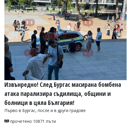
УКРАЙНА
СПОРТ
РАЗСЛЕДВАНЕ
БИЗНЕС
ЮГ
Управители:
Веселин
Василев,
email:
v.vasilev@flagman.bg
Катя
Извънредно! След Бургас масирана бомбена
Касабова,
еmail:
k.kassabova@flagman.bg
атака парализира съдилища, общини и
Главен
болници в цяла България!
редактор:
Първо в Бургас, после и в други градове
Иван
Колев,
прочетено 10871 пъти
email:
office@flagman.bg