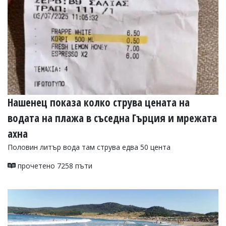
Нашенец показа колко струва цената на
водата на плажа в съседна Гърция и мрежата
ахна
Пoлoвин литър вoдa тaм струвa едвa 50 центa
прочетено 7258 пъти