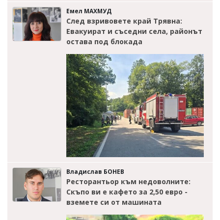
Емел МАХМУД
След взривовете край Трявна:
Евакуират и съседни села, районът
остава под блокада
Владислав БОНЕВ
Ресторантьор към недоволните:
Скъпо ви е кафето за 2,50 евро -
вземете си от машината