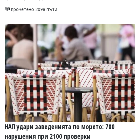
Коментарите
прочетено 2098 пъти
под
статиите
се
въвеждат
от
читателите
и
редакцията
не
носи
отговорност
за
тях!
Ако
откриете
обиден
за
вас
коментар,
моля
НАП удари заведенията по морето: 700
сигнализирайте
ни!
нарушения при 2100 проверки