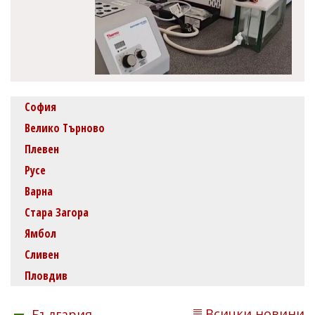
София
Велико Търново
Плевен
Русе
Варна
Стара Загора
Ямбол
Сливен
Пловдив
Всички новини
България