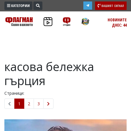
КАТЕГОРИИ
ВАШИЯТ СИГНАЛ
ПРОМО
НОВИНИТЕ
ДНЕС: 44
ЗОНА
ИЗБОРИ
2026
ПРАКТИЧНО
касова бележка
КУЛТУРА
ЗДРАВЕ
гърция
ПОЛИТИКА
ОБЩИНИ
Страници:
ОБЩЕСТВО
1
2
3
ЛАЙФСТАЙЛ
ВОЙНАТА
В