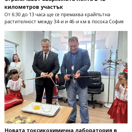
километров участък
От 6:30 до 13 часа ще се премахва крайпътна
растителност между 34-и и 46-и км в посока София
Новата токсикохимична лаборатория в