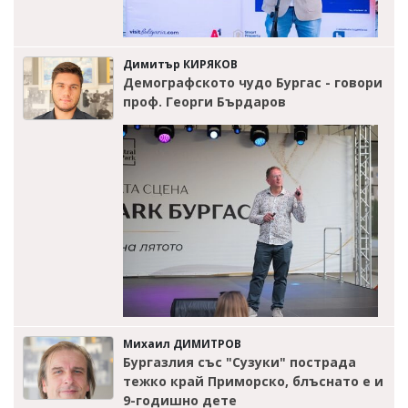
Димитър КИРЯКОВ
Демографското чудо Бургас - говори
проф. Георги Бърдаров
Михаил ДИМИТРОВ
Бургазлия със "Сузуки" пострада
тежко край Приморско, блъснато е и
9-годишно дете