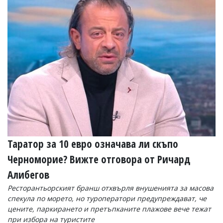
УКРАЙНА
СПОРТ
РАЗСЛЕДВАНЕ
БИЗНЕС
ЮГ
Управители:
Веселин
Василев,
email:
v.vasilev@flagman.bg
Катя
Таратор за 10 евро означава ли скъпо
Касабова,
еmail:
k.kassabova@flagman.bg
Черноморие? Вижте отговора от Ричард
Главен
Алибегов
редактор:
Ресторантьорският бранш отхвърля внушенията за масова
Иван
спекула по морето, но туроператори предупреждават, че
Колев,
email:
цените, паркирането и претъпканите плажове вече тежат
office@flagman.bg
при избора на туристите