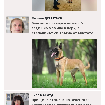
Михаил ДИМИТРОВ
Белгийска овчарка нахапа 8-
годишно момиче в парк, а
стопанинът си тръгна от мястото
Емел МАХМУД
Прищина отвърна на Зеленски:
Свалиха украинското знаме след