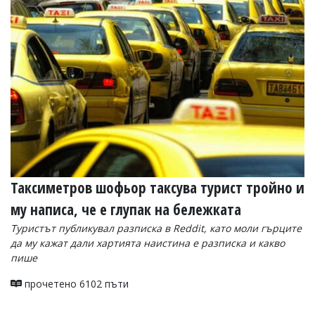
Таксиметров шофьор таксува турист тройно и
му написа, че е глупак на бележката
Туристът публикувал разписка в Reddit, като моли гърците
да му кажат дали хартията наистина е разписка и какво
пише
прочетено 6102 пъти