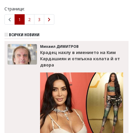
Страници:
1
2
3
ВСИЧКИ НОВИНИ
Михаил ДИМИТРОВ
Крадец нахлу в имението на Ким
Кардашиян и отмъкна колата й от
двора