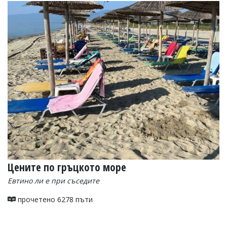
Цените по гръцкото море
Евтино ли е при съседите
прочетено 6278 пъти