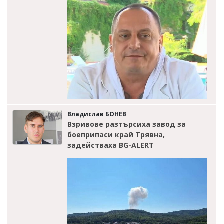
Владислав БОНЕВ
Взривове разтърсиха завод за
боеприпаси край Трявна,
задействаха BG-ALERT