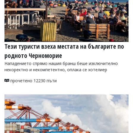
Тези туристи взеха местата на българите по
родното Черноморие
Нападението спрямо нашия бранш беше изключително
некоректно и некомпетентно, оплака се хотелиер
прочетено 12230 пъти