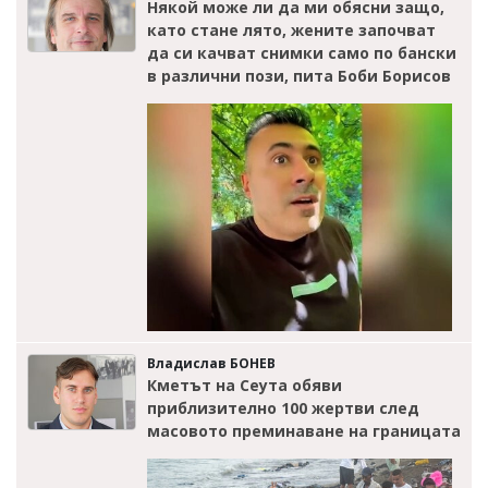
Някой може ли да ми обясни защо,
като стане лято, жените започват
да си качват снимки само по бански
в различни пози, пита Боби Борисов
Владислав БОНЕВ
Кметът на Сеута обяви
приблизително 100 жертви след
масовото преминаване на границата