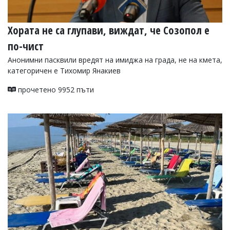
Хората не са глупави, виждат, че Созопол е
по-чист
Анонимни пасквили вредят на имиджа на града, не на кмета,
категоричен е Тихомир Янакиев
прочетено 9952 пъти