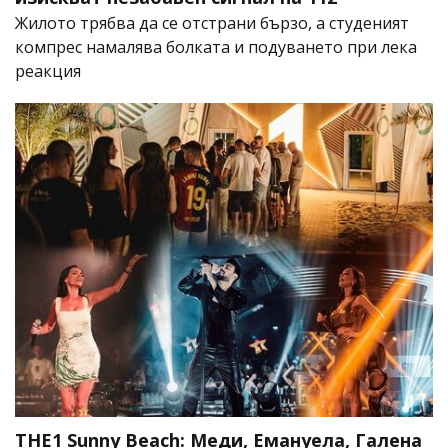
Жилото трябва да се отстрани бързо, а студеният
компрес намалява болката и подуването при лека
реакция
THE1 Sunny Beach: Меди, Емануела, Галена