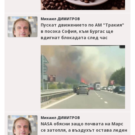
Михаил ДИМИТРОВ
Пускат движението по АМ "Тракия"
в посока София, към Бургас ще
вдигнат блокадата след час
Михаил ДИМИТРОВ
NASA обясни защо почвата на Марс
се затопля, а въздухът остава леден