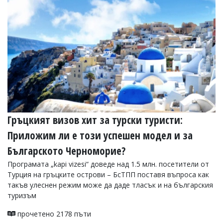
УКРАЙНА
СПОРТ
РАЗСЛЕДВАНЕ
БИЗНЕС
ЮГ
Управители:
Веселин
Василев,
Гръцкият визов хит за турски туристи:
email:
v.vasilev@flagman.bg
Приложим ли е този успешен модел и за
Катя
Касабова,
Българското Черноморие?
еmail:
k.kassabova@flagman.bg
Програмата „kapi vizesi“ доведе над 1.5 млн. посетители от
Главен
Турция на гръцките острови – БсТПП поставя въпроса как
редактор:
такъв улеснен режим може да даде тласък и на българския
Иван
туризъм
Колев,
email:
прочетено 2178 пъти
office@flagman.bg