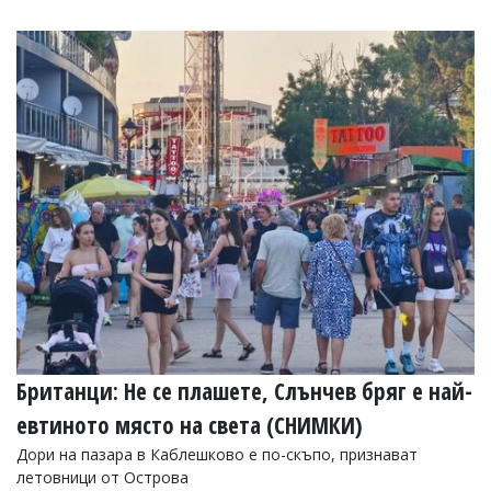
Коментарите
под
статиите
се
въвеждат
от
читателите
и
редакцията
не
носи
отговорност
за
тях!
Ако
откриете
обиден
за
вас
Британци: Не се плашете, Слънчев бряг е най-
коментар,
моля
евтиното място на света (СНИМКИ)
сигнализирайте
Дори на пазара в Каблешково е по-скъпо, признават
ни!
летовници от Острова