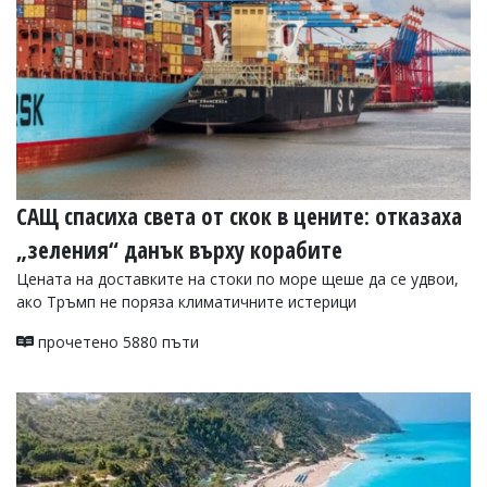
САЩ спасиха света от скок в цените: отказаха
„зеления“ данък върху корабите
Цената на доставките на стоки по море щеше да се удвои,
ако Тръмп не поряза климатичните истерици
прочетено 5880 пъти