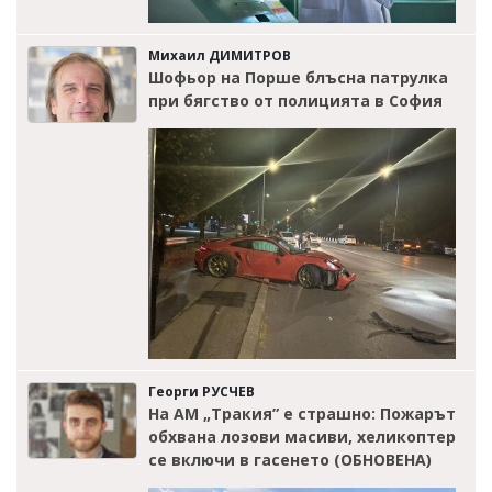
Михаил ДИМИТРОВ
Шофьор на Порше блъсна патрулка
при бягство от полицията в София
Георги РУСЧЕВ
На АМ „Тракия” е страшно: Пожарът
обхвана лозови масиви, хеликоптер
се включи в гасенето (ОБНОВЕНА)