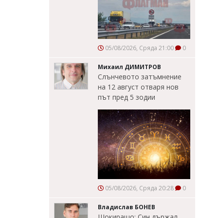
05/08/2026, Сряда 21:00
0
Михаил ДИМИТРОВ
Слънчевото затъмнение
на 12 август отваря нов
път пред 5 зодии
05/08/2026, Сряда 20:28
0
Владислав БОНЕВ
Шокиращо: Син държал