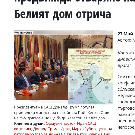
УКРАЙНА
Белият дом отрича
СПОРТ
РАЗСЛЕДВАНЕ
БИЗНЕС
27 Май 
ЮГ
Автор:
Корпусъ
Управители:
директн
Веселин
врага“
Василев,
email:
Светът 
v.vasilev@flagman.bg
Катя
конфлик
Касабова,
сблъска
еmail:
k.kassabova@flagman.bg
медийно
според 
Главен
Президентът на САЩ Доналд Тръмп потупва
търговс
редактор:
приятелски министъра на войната Пийт Хегсет. Още
рамките
Иван
не съм доволен, но ще бъда, каза той в Белия дом
Колев,
военном
Ключови думи:
Ормузки проток
,
Иран САЩ
email:
непосре
конфликт
,
Доналд Тръмп Иран
,
Марко Рубио
,
цени на
office@flagman.bg
петрола България
,
война Близкия изток
,
удари в Тир