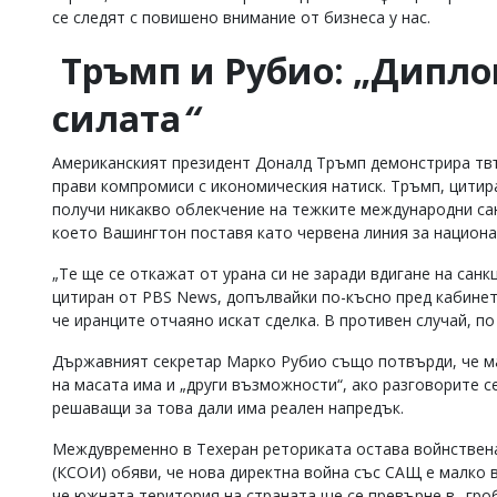
се следят с повишено внимание от бизнеса у нас.
Тръмп и Рубио: „Дипло
силата
“
Американският президент Доналд Тръмп демонстрира твъ
прави компромиси с икономическия натиск. Тръмп, цитира
получи никакво облекчение на тежките международни сан
което Вашингтон поставя като червена линия за национа
„Те ще се откажат от урана си не заради вдигане на санк
цитиран от PBS News, допълвайки по-късно пред кабинета
че иранците отчаяно искат сделка. В противен случай, п
Държавният секретар Марко Рубио също потвърди, че ма
на масата има и „други възможности“, ако разговорите с
решаващи за това дали има реален напредък.
Междувременно в Техеран реториката остава войнствена
(КСОИ) обяви, че нова директна война със САЩ е малко в
че южната територия на страната ще се превърне в „гро