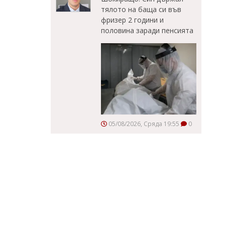
тялото на баща си във
фризер 2 години и
половина заради пенсията
05/08/2026, Сряда 19:55
0