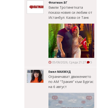
Флагман.БГ
Емили Тротинетката
показа новия си любим от
Истанбул: Казва се Танк
05/08/2026, Сряда 21:27
5
Емел МАХМУД
Ограничават движението
по АМ "Тракия" към Бургас
на 6 август