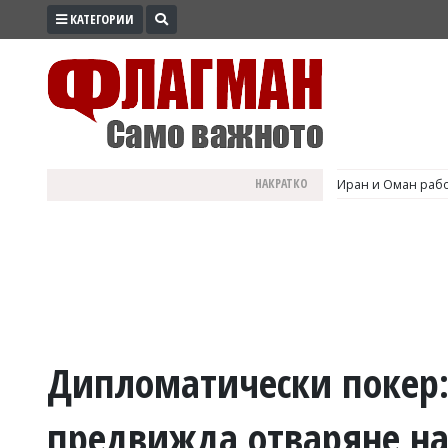
КАТЕГОРИИ
ПРОМО
ЗОНА
ИЗБОРИ
2026
ПРАКТИЧНО
НАКРАТКО
Иран и Оман рабо
КУЛТУРА
ЗДРАВЕ
ПОЛИТИКА
ОБЩИНИ
ОБЩЕСТВО
ЛАЙФСТАЙЛ
Дипломатически покер:
ВОЙНАТА
предвижда отваряне на
В