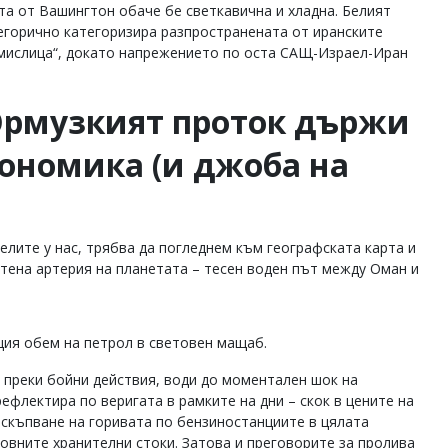
та от Вашингтон обаче бе светкавична и хладна. Белият
егорично категоризира разпространената от иранските
змислица“, докато напрежението по оста САЩ-Израел-Иран
Ормузкият проток държи
кономика (и джоба на
елите у нас, трябва да погледнем към географската карта и
тена артерия на планетата – тесен воден път между Оман и
щия обем на петрол в световен мащаб.
а преки бойни действия, води до моментален шок на
флектира по веригата в рамките на дни – скок в цените на
оскъпване на горивата по бензиностанциите в цялата
овните хранителни стоки. Затова и преговорите за пролива