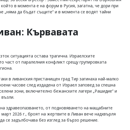
 който в момента е на форум в Русия, загатна, че дори при
че „няма да бъдат същите“ и в момента се водят тайни
иван: Кървавата
зток ситуацията остава трагична. Израелските
то част от паралелния конфликт срещу групировката
егиона.
аки в ливанския пристанищен град Тир загинаха най-малко
броени часове след издадена от Израел заповед за спешна
аселени зони, включително бежанските лагери „Рашидие“ и
 възли.
 на здравеопазването, от подновяването на мащабните
 март 2026 г., броят на жертвите в Ливан вече надхвърля
да се задълбочава без изглед за бързо решение.