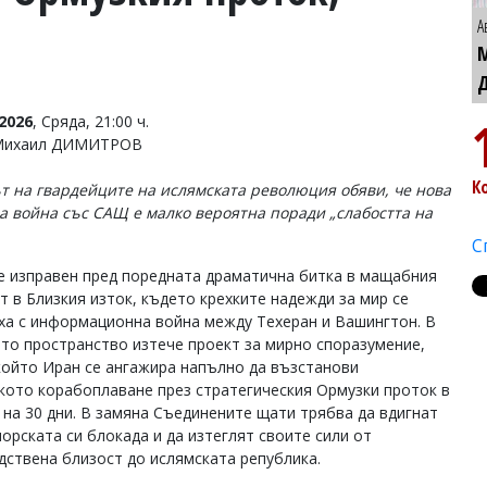
А
2026
, Сряда, 21:00 ч.
 Михаил ДИМИТРОВ
К
т на гвардейците на ислямската революция обяви, че нова
а война със САЩ е малко вероятна поради „слабостта на
С
е изправен пред поредната драматична битка в мащабния
т в Близкия изток, където крехките надежди за мир се
ха с информационна война между Техеран и Вашингтон. В
то пространство изтече проект за мирно споразумение,
който Иран се ангажира напълно да възстанови
кото корабоплаване през стратегическия Ормузки проток в
 на 30 дни. В замяна Съединените щати трябва да вдигнат
орската си блокада и да изтеглят своите сили от
дствена близост до ислямската република.