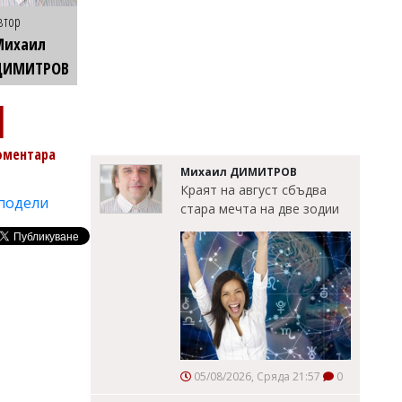
втор
Михаил
ДИМИТРОВ
1
оментара
Михаил ДИМИТРОВ
Краят на август сбъдва
подели
стара мечта на две зодии
05/08/2026, Сряда 21:57
0