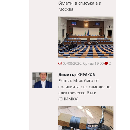
билети, в списъка е и
Москва
05/08/2026, Сряда 19:00
2
Димитър КИРЯКОВ
Екшън: Мъж бяга от
полицията със самоделно
електрическо бъги
(СНИМКА)