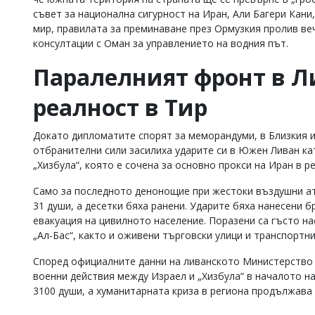
съвет за национална сигурност на Иран, Али Багери Кани,
мир, правилата за преминаване през Ормузкия пролив ве
консултации с Оман за управлението на водния път.
Паралелният фронт в Л
реалност в Тир
Докато дипломатите спорят за меморандуми, в Близкия и
отбранителни сили засилиха ударите си в Южен Ливан ка
„Хизбула“, която е сочена за основно прокси на Иран в р
Само за последното денонощие при жестоки въздушни ат
31 души, а десетки бяха ранени. Ударите бяха нанесени 
евакуация на цивилното население. Поразени са гъсто н
„Ал-Бас“, както и оживени търговски улици и транспортни
Според официалните данни на ливанското Министерство
военни действия между Израел и „Хизбула“ в началото на
3100 души, а хуманитарната криза в региона продължава 