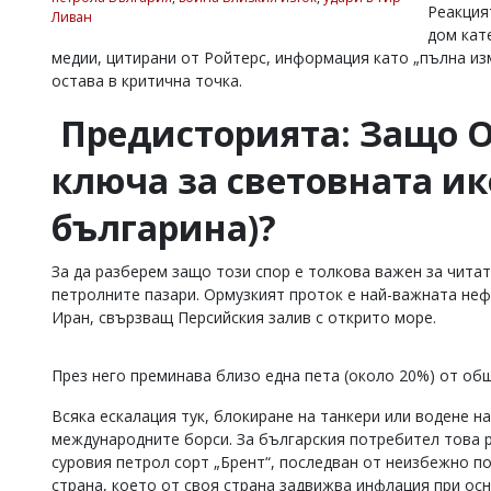
Реакция
Ливан
Коментарите
дом кат
под
медии, цитирани от Ройтерс, информация като „пълна и
статиите
остава в критична точка.
се
въвеждат
Предисторията: Защо 
от
читателите
и
ключа за световната и
редакцията
не
българина)?
носи
отговорност
за
За да разберем защо този спор е толкова важен за читат
тях!
петролните пазари. Ормузкият проток е най-важната неф
Ако
Иран, свързващ Персийския залив с открито море.
откриете
обиден
за
През него преминава близо една пета (около 20%) от об
вас
коментар,
Всяка ескалация тук, блокиране на танкери или водене н
моля
сигнализирайте
международните борси. За българския потребител това ре
ни!
суровия петрол сорт „Брент“, последван от неизбежно п
страна, което от своя страна задвижва инфлация при осн