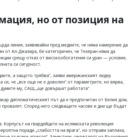
мация, но от позиция на
рда линия, заявявайки пред медиите, че няма намерение да
н от Ал-Джазира, бе категоричен, че Техеран няма да
кции срещу отказ от високообогатения си уран — условие,
лната си сигурност.
циите, а защото трябва“, заяви американският лидер
 си, че „все още не е доволен“ от параметрите, но вярва,
о думите му, САЩ „ще довършат работата“.
кар дипломатическият път да е предпочитан от Белия дом,
е провалят. Според него следващите часове и дни ще бъдат
. Корпусът на гвардейците на ислямската революция
ероятна поради „слабостта на врага“, но отправи заплаха,
бище за всеки агресор“. Заместник-секретарят на Върховния