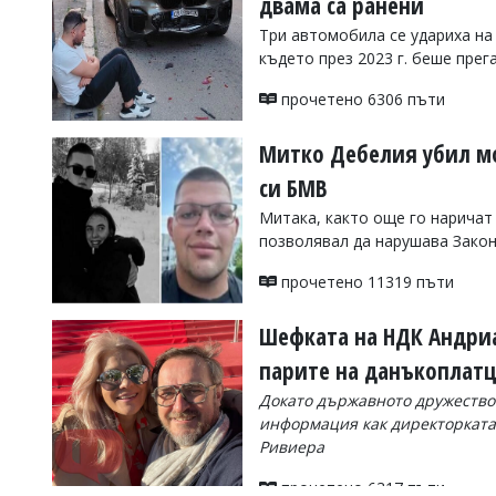
двама са ранени
Коментарите
Три автомобила се удариха на
под
където през 2023 г. беше пре
статиите
се
прочетено 6306 пъти
въвеждат
от
читателите
Митко Дебелия убил мо
и
си БМВ
редакцията
не
Митака, както още го наричат 
носи
позволявал да нарушава Зако
отговорност
за
прочетено 11319 пъти
тях!
Ако
откриете
Шефката на НДК Андриан
обиден
за
парите на данъкоплатц
вас
Докато държавното дружество
коментар,
моля
информация как директорката 
сигнализирайте
Ривиера
ни!
прочетено 6317 пъти