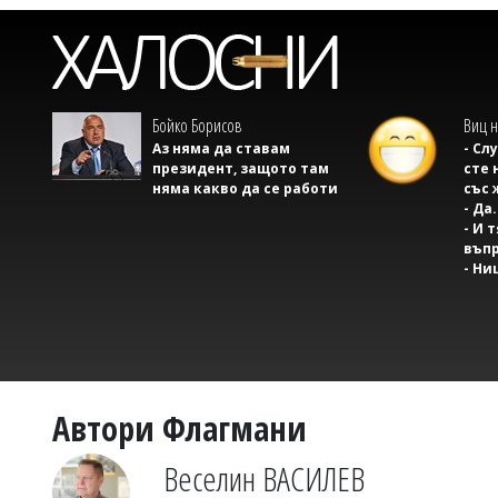
Бойко Борисов
Виц н
Аз няма да ставам
- Сл
президент, защото там
сте 
няма какво да се работи
със 
- Да.
- И 
въпр
- Ни
Автори Флагмани
Веселин ВАСИЛЕВ