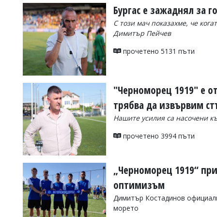
Бургас е зажаднял за 
С този мач показахме, че кога
Димитър Пейчев
прочетено 5131 пъти
"Черноморец 1919" е от
трябва да извървим ст
Нашите усилия са насочени къ
прочетено 3994 пъти
„Черноморец 1919“ при
оптимизъм
Димитър Костадинов официално
морето