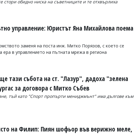
 се стори обидно ниска на съветниците и те отхвърлиха
ътно управление: Юристът Яна Михайлова поема
мството заменя на поста инж. Митко Порязов, с което се
на ера в управлението на пътната мрежа в региона
е тази събота на ст. "Лазур", дадоха "зелена
ургас за договора с Митко Събев
не, тъй като "Спорт пропърти мениджмънт" има дългове към
ясто на Филип: Пиян шофьор във верижно меле,