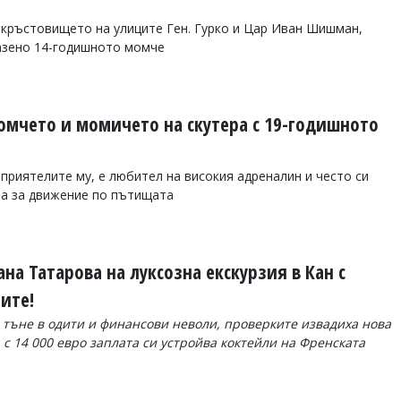
 кръстовището на улиците Ген. Гурко и Цар Иван Шишман,
газено 14-годишното момче
мчето и момичето на скутера с 19-годишното
приятелите му, е любител на високия адреналин и често си
на за движение по пътищата
а Татарова на луксозна екскурзия в Кан с
ите!
 тъне в одити и финансови неволи, проверките извадиха нова
с 14 000 евро заплата си устройва коктейли на Френската