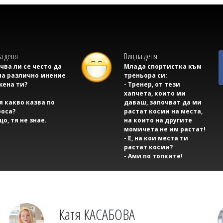
а деня
Виц на деня
учва ли се често да
Млада спортистка към
на различно мнение
треньора си:
жена ти?
- Тренер, от тези
хапчета, които ми
тя какво казва по
даваш, започват да ми
оса?
растат косми на места,
що, тя не знае.
на които на другите
момичета не им растат!
- Е, на кои места ти
растат косми?
- Ами по топките!
Катя КАСАБОВА