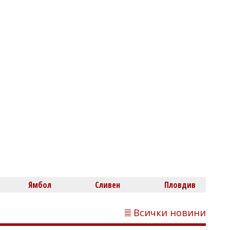
Димитър КИРЯКОВ
България има 679 жилища на 1000
души, но цените продължават да
растат
Владислав БОНЕВ
Ямбол
Сливен
Пловдив
Дунав падна до -104 см при Русе,
кораб изпитва затруднения край
Белене
Всички новини