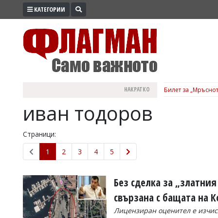
КАТЕГОРИИ
ПРОМО
ЗОНА
ИЗБОРИ
2026
ПРАКТИЧНО
НАКРАТКО
Билет за „Мръснот
КУЛТУРА
иван тодоров
ЗДРАВЕ
ПОЛИТИКА
Страници:
ОБЩИНИ
1
2
3
4
5
ОБЩЕСТВО
ЛАЙФСТАЙЛ
Без сделка за „златни
ВОЙНАТА
свързана с бащата на 
В
Лицензиран оценител е изчис