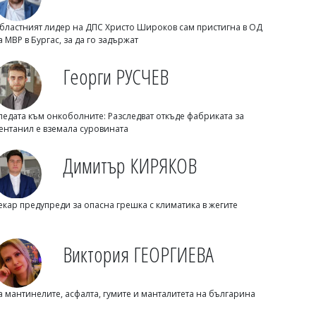
бластният лидер на ДПС Христо Широков сам пристигна в ОД
а МВР в Бургас, за да го задържат
Георги РУСЧЕВ
ледата към онкоболните: Разследват откъде фабриката за
ентанил е вземала суровината
Димитър КИРЯКОВ
Флагман.БГ
През август Община Созопол
екар предупреди за опасна грешка с климатика в жегите
посвещава три поредни вечери на
местните таланти
Виктория ГЕОРГИЕВА
а мантинелите, асфалта, гумите и манталитета на българина