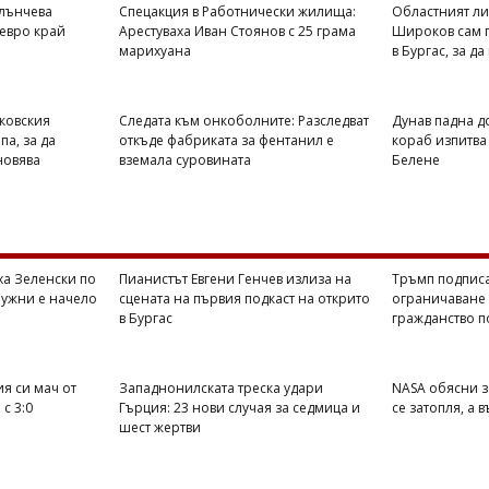
слънчева
Спецакция в Работнически жилища:
Областният ли
 евро край
Арестуваха Иван Стоянов с 25 грама
Широков сам п
марихуана
в Бургас, за д
ковския
Следата към онкоболните: Разследват
Дунав падна до
а, за да
откъде фабриката за фентанил е
кораб изпитва
новява
вземала суровината
Белене
ха Зеленски по
Пианистът Евгени Генчев излиза на
Тръмп подписа
лужни е начело
сцената на първия подкаст на открито
ограничаване
в Бургас
гражданство 
я си мач от
Западнонилската треска удари
NASA обясни з
с 3:0
Гърция: 23 нови случая за седмица и
се затопля, а 
шест жертви