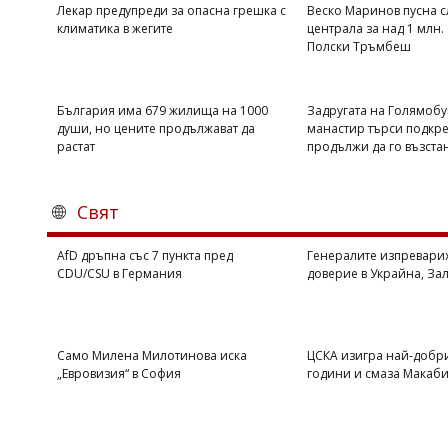
Лекар предупреди за опасна грешка с
Веско Маринов пусна 
климатика в жегите
централа за над 1 млн.
Полски Тръмбеш
България има 679 жилища на 1000
Задругата на Голямобу
души, но цените продължават да
манастир търси подкреп
растат
продължи да го възста
Свят
AfD дръпна със 7 пункта пред
Генералите изпревари
CDU/CSU в Германия
доверие в Украйна, За
Само Милена Милотинова иска
ЦСКА изигра най-добри
„Евровизия“ в София
години и смаза Макаби 