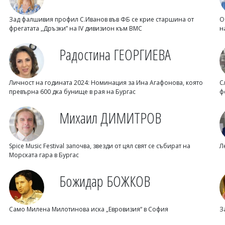
Зад фалшивия профил С.Иванов във ФБ се крие старшина от
О
фрегатата „Дръзки” на IV дивизион към ВМС
н
Радостина ГЕОРГИЕВА
Личност на годината 2024: Номинация за Ина Агафонова, която
С
превърна 600 дка бунище в рая на Бургас
ф
Михаил ДИМИТРОВ
Spice Music Festival започва, звезди от цял свят се събират на
Л
Морската гара в Бургас
Божидар БОЖКОВ
Само Милена Милотинова иска „Евровизия“ в София
З