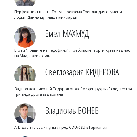
Перфектният план – Тръмп превзема Гренландия с гумени
лодки, Дания му плаща милиарди
Емел МАХМУД
Ето ги "ловците на педофили", пребивали Георги Кузев над час
на Младежкия хълм
Светлозария КИДЕРОВА
Задържаха Николай Тодоров от жк. "Меден рудник" след тест за
три вида дрога зад волана
Владислав БОНЕВ
AfD дръпна със 7 пункта пред CDU/CSU в Германия