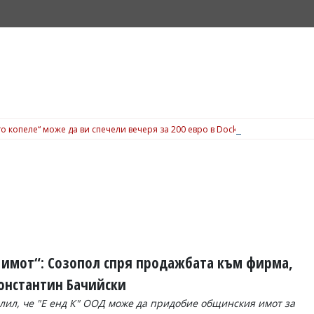
о копеле“ може да ви спечели вечеря за 200 евро в Dock 5, вижте подробн
я имот“: Созопол спря продажбата към фирма,
Константин Бачийски
лил, че "Е енд К" ООД може да придобие общинския имот за