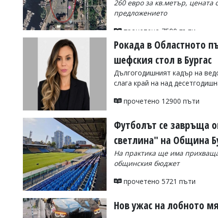
260 евро за кв.метър, цената
УКРАЙНА
предложението
СПОРТ
прочетено 7590 пъти
РАЗСЛЕДВАНЕ
Рокада в Областното п
БИЗНЕС
шефския стол в Бургас
ЮГ
Дългогодишният кадър на ведо
слага край на над десетгодиш
Управители:
Веселин
прочетено 12900 пъти
Василев,
email:
Футболът се завръща ощ
v.vasilev@flagman.bg
Катя
светлина" на Община Б
Касабова,
еmail:
k.kassabova@flagman.bg
На практика ще има прихваща
общинския бюджет
Главен
редактор:
прочетено 5721 пъти
Иван
Колев,
email:
Нов ужас на лобното м
office@flagman.bg