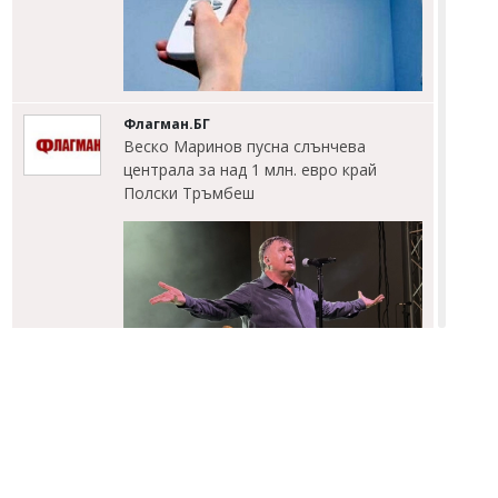
Флагман.БГ
Веско Маринов пусна слънчева
централа за над 1 млн. евро край
Полски Тръмбеш
Флагман.БГ