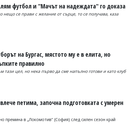
голям футбол и "Мачът на надеждата" го доказа
то нещо се прави с желание от сърце, то се получава, каза
борът на Бургас, мястото му е в елита, но
ъпките правилно
м тази цел, но нека първо да сме напълно готови и като клуб
влече петима, започна подготовката с умерен
 премина в „Локомотив“ (София) след силен сезон край