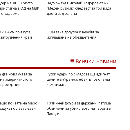
дер на ДПС Христо
Задържаха Николай Тодоров от жк.
ристигна в ОД на МВР
"Меден рудник" след тест за три вида
а го задържат
дрога зад волана
 -104 см при Русе,
НОИ вече допуска и Revolut за
 затруднения край
изплащане на обезщетения
Всички новини
Владислав БОНЕВ
НОИ вече допуска и Revolut за
изплащане на обезщетения
 два нови указа за
Руски удари по складове ще вдигнат
 на американското
цените в Украйна, ефектът се очаква
по рождение
към зимата
ащо почвата на Марс
10 тийнейджъри задържани, петима
въздухът остава леден
обвинени за убийството на Георги в
Пловдив