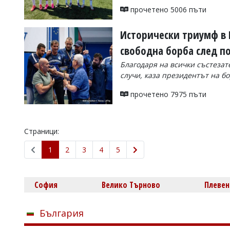
прочетено 5006 пъти
Исторически триумф в 
свободна борба след п
Благодаря на всички състезате
случи, каза президентът на б
прочетено 7975 пъти
Страници:
1
2
3
4
5
София
Велико Търново
Плевен
България