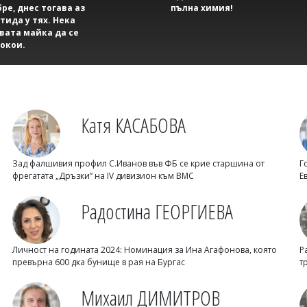
бре, днес тогава аз
пълна химия!
тида у тях. Нека
вата майка да се
окои.
Катя КАСАБОВА
Зад фалшивия профил С.Иванов във ФБ се крие старшина от
Г
фрегатата „Дръзки” на IV дивизион към ВМС
Е
Радостина ГЕОРГИЕВА
Личност на годината 2024: Номинация за Ина Агафонова, която
Р
превърна 600 дка бунище в рая на Бургас
т
Михаил ДИМИТРОВ