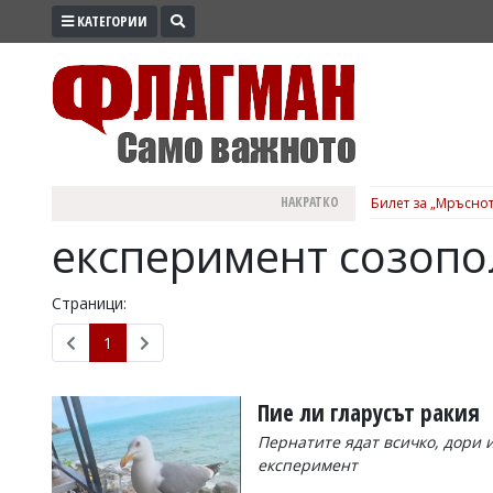
КАТЕГОРИИ
ПРОМО
ЗОНА
ИЗБОРИ
2026
ПРАКТИЧНО
НАКРАТКО
Билет за „Мръснот
КУЛТУРА
експеримент созопо
ЗДРАВЕ
ПОЛИТИКА
Страници:
ОБЩИНИ
1
ОБЩЕСТВО
ЛАЙФСТАЙЛ
Пие ли гларусът ракия
ВОЙНАТА
Пернатите ядат всичко, дори 
експеримент
В