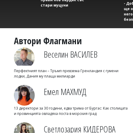
- До
стари муцуни
ще о
него
безп
Автори Флагмани
Веселин ВАСИЛЕВ
Перфектният план – Тръмп превзема Гренландия с гумени
лодки, Дания му плаща милиарди
Емел МАХМУД
13 директори за 30 години, едва трима от Бургас: Как столицата
и провинцията овладяха поста в морския град
Светлозария КИДЕРОВА