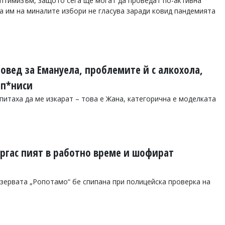
птимизъм, защото сега ще могат да проведат по-активна
та им на миналите избори не гласува заради ковид пандемията
овед за Емануела, проблемите й с алкохола,
 п*ниси
питаха да ме изкарат – това е Жана, категорична е моделката
ргас пият в работно време и шофират
зервата „Ропотамо“ бе спипана при полицейска проверка на