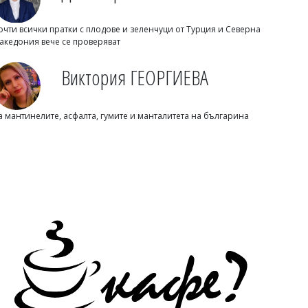
очти всички пратки с плодове и зеленчуци от Турция и Северна
акедония вече се проверяват
Виктория ГЕОРГИЕВА
а мантинелите, асфалта, гумите и манталитета на българина
Михаил ДИМИТРОВ
Почина известен неврохирург