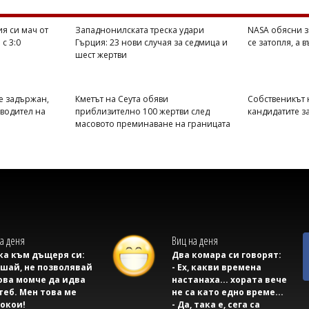
я си мач от
Западнонилската треска удари
NASA обясни з
с 3:0
Гърция: 23 нови случая за седмица и
се затопля, а 
шест жертви
е задържан,
Кметът на Сеута обяви
Собственикът н
оводител на
приблизително 100 жертви след
кандидатите з
масовото преминаване на границата
а деня
Виц на деня
а към дъщеря си:
Два комара си говорят:
ушай, не позволявай
- Ех, какви времена
ова момче да идва
настанаха... хората вече
теб. Мен това ме
не са като едно време...
окои!
- Да, така е, сега са