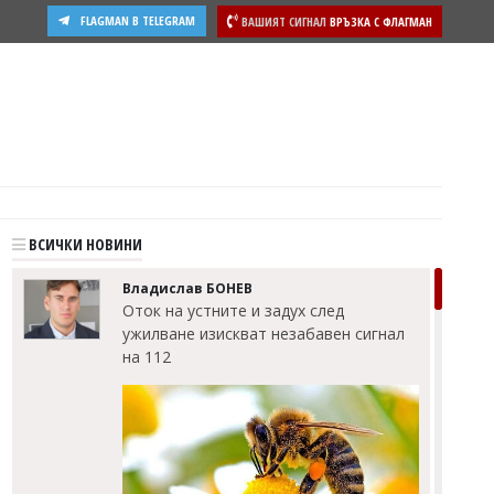
FLAGMAN В TELEGRAM
ВАШИЯТ СИГНАЛ
ВРЪЗКА С ФЛАГМАН
ости
ВСИЧКИ НОВИНИ
Владислав БОНЕВ
Оток на устните и задух след
ужилване изискват незабавен сигнал
на 112