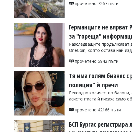
УКРАЙНА
прочетено 7267 пъти
СПОРТ
РАЗСЛЕДВАНЕ
Германците не вярват Р
БИЗНЕС
за "гореща" информац
ЮГ
Разследващите продължават да
OneCoin, която остава най-из
Управители:
Веселин
прочетено 5942 пъти
Василев,
email:
Тя има голям бизнес с 
v.vasilev@flagman.bg
Катя
полиция" ѝ пречи
Касабова,
еmail:
k.kassabova@flagman.bg
Рекордно количество балони, 
асистентката ѝ писаха само о
Главен
редактор:
прочетено 42166 пъти
Иван
Колев,
email:
БСП Бургас регистрира л
office@flagman.bg