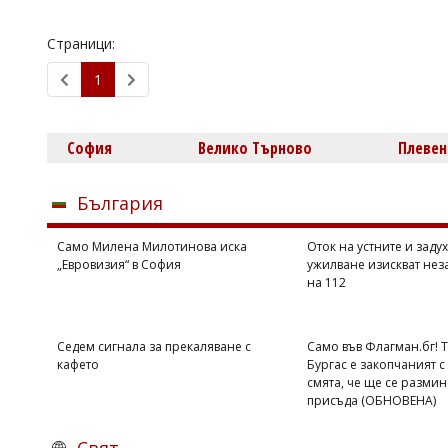
Страници:
1
София
Велико Търново
Плевен
България
Само Милена Милотинова иска
Оток на устните и задух
„Евровизия“ в София
ужилване изискват нез
на 112
Седем сигнала за прекаляване с
Само във Флагман.бг! 
кафето
Бургас е закопчаният с 
смята, че ще се размин
присъда (ОБНОВЕНА)