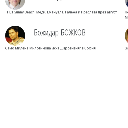
THE1 Sunny Beach: Меди, Емануела, Галена и Преслава през август
П
М
Божидар БОЖКОВ
Само Милена Милотинова иска „Евровизия“ в София
З