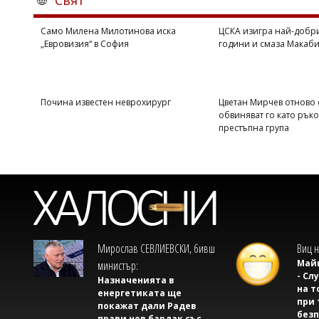
Свят
Само Милена Милотинова иска
ЦСКА изигра най-добри
„Евровизия“ в София
години и смаза Макаби 
Почина известен неврохирург
Цветан Мирчев отново 
обвиняват го като рък
престъпна група
Мирослав СЕВЛИЕВСКИ, бивш
Виц н
Майк
министър:
- Сл
Назначенията в
на т
енергетиката ще
при 
покажат дали Радев
безп
прави нов бардак със