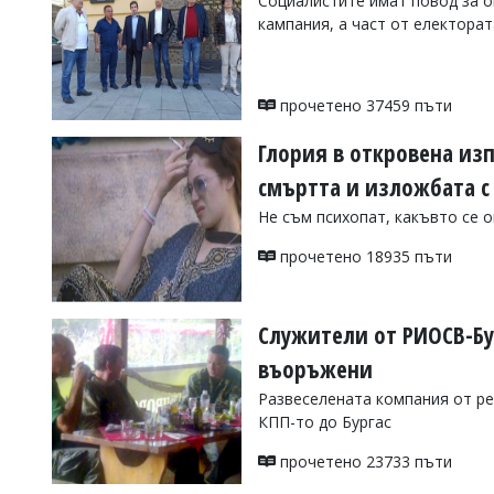
Социалистите имат повод за о
кампания, а част от електора
Коментарите
под
статиите
се
въвеждат
прочетено 37459 пъти
от
читателите
Глория в откровена изп
и
смъртта и изложбата с
редакцията
не
Не съм психопат, какъвто се о
носи
отговорност
прочетено 18935 пъти
за
тях!
Ако
откриете
Служители от РИОСВ-Бу
обиден
за
въоръжени
вас
Развеселената компания от ре
коментар,
моля
КПП-то до Бургас
сигнализирайте
ни!
прочетено 23733 пъти