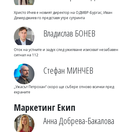
Христо Ичев е новият директор на ОДМВР-Бургас, Иван
Демерджиев го представя утре сутринта
Владислав БОНЕВ
Оток на устните и задух след ужилване изискват незабавен
сигнал на 112
Стефан МИНЧЕВ
„Ужасът Петрохан“ скоро ще събере отново всички пред
екраните
Маркетинг Екип
Анна Добрева-Бакалова