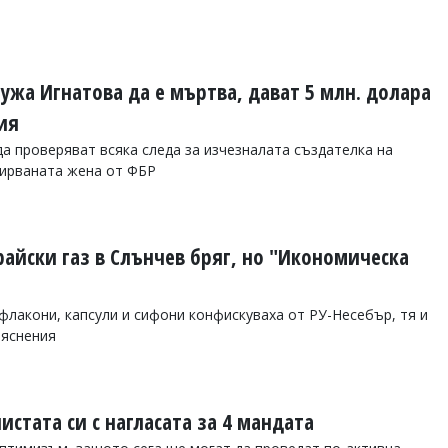
ужа Игнатова да е мъртва, дават 5 млн. долара
ия
 проверяват всяка следа за изчезналата създателка на
дирваната жена от ФБР
райски газ в Слънчев бряг, но "Икономическа
флакони, капсули и сифони конфискуваха от РУ-Несебър, тя и
бяснения
истата си с нагласата за 4 мандата