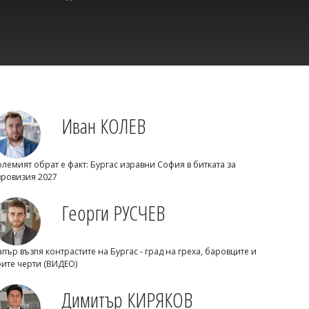
Михаил ДИМИТРОВ
NASA обясни защо почвата на Марс
се затопля, а въздухът остава леден
Иван КОЛЕВ
олемият обрат е факт: Бургас изравни София в битката за
вровизия 2027
Георги РУСЧЕВ
Михаил ДИМИТРОВ
10 тийнейджъри задържани, петима
апър възпя контрастите на Бургас - град на греха, баровците и
обвинени за убийството на Георги в
рите черти (ВИДЕО)
Пловдив
Димитър КИРЯКОВ