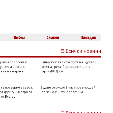
Западнонилската треска удари Гърция:
23 нови случая за седмица и шест
жертви
Ямбол
Сливен
Пловдив
Всички новини
ратки с плодове и
Рапър възпя контрастите на Бургас -
Турция и Северна
град на греха, баровците и трите
е се проверяват
черти (ВИДЕО)
Димитър КИРЯКОВ
Седем сигнала за прекаляване с
 се превърне в съдба:
Будите се около 3 часа през нощта?
кафето
л дари 5 000 евро за
Ето защо сънят не се връща
от Бургас
Всички новини