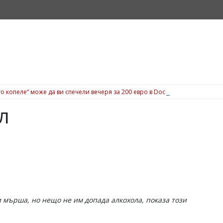
о копеле“ може да ви спечели вечеря за 200 евро в Dock 5, вижте подробн
л
и мърша, но нещо не им допада алкохола, показа този