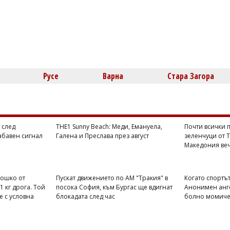
Русе
Варна
Стара Загора
 след
THE1 Sunny Beach: Меди, Емануела,
Почти всички п
абавен сигнал
Галена и Преслава през август
зеленчуци от 
Македония веч
Тошко от
Пускат движението по АМ "Тракия" в
Когато спортът
1 кг дрога. Той
посока София, към Бургас ще вдигнат
Анонимен анге
е с условна
блокадата след час
болно момиче 