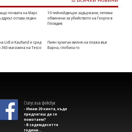
ащо почвата на Марс
10 тийнейджъри задържани, петима
въздухът остава леден
обвинени за убийството на Георги в
Пловдив
а Lidl и Kaufland е сред
Пиян хулиган вилня на плажа във
Михаил ДИМИТРОВ
а 363 магазина на Tesco
Варна, глобиха го
Пускат движението по АМ "Тракия" в
посока София, към Бургас ще вдигнат
блокадата след час
Статус във фейсбук
- Имам 20 кинта, къде
предлагаш да се
помотаем?
- В седемдесетте
години...