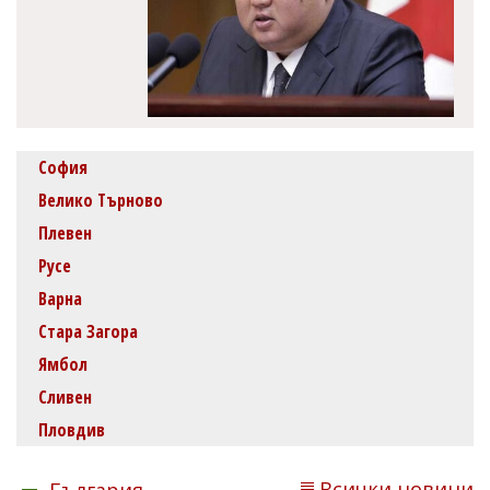
София
Велико Търново
Плевен
Русе
Варна
Стара Загора
Ямбол
Сливен
Пловдив
Всички новини
България