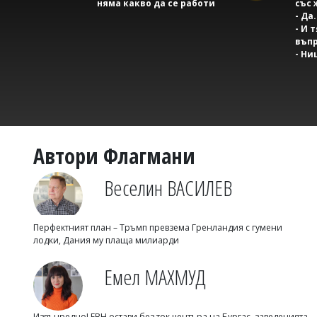
няма какво да се работи
със 
- Да.
- И 
въпр
- Ни
Автори Флагмани
Веселин ВАСИЛЕВ
Перфектният план – Тръмп превзема Гренландия с гумени
лодки, Дания му плаща милиарди
Емел МАХМУД
Извънредно! ЕВН остави без ток центъра на Бургас, заведенията