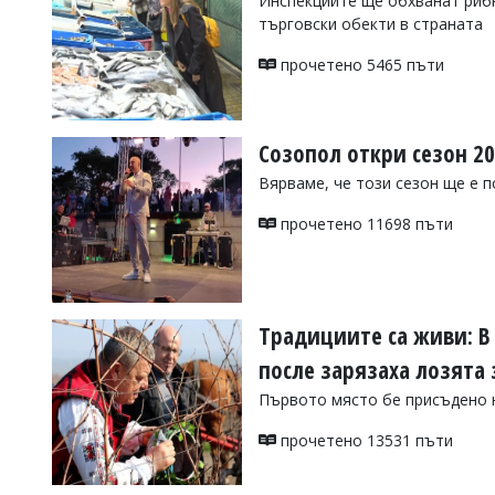
Инспекциите ще обхванат рибни
търговски обекти в страната
Коментарите
под
статиите
прочетено 5465 пъти
се
въвеждат
от
читателите
Созопол откри сезон 20
и
Вярваме, че този сезон ще е п
редакцията
не
носи
прочетено 11698 пъти
отговорност
за
тях!
Ако
откриете
Традициите са живи: В
обиден
за
после зарязаха лозята 
вас
Първото място бе присъдено н
коментар,
моля
прочетено 13531 пъти
сигнализирайте
ни!