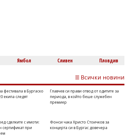
Светлозария КИДЕРОВА
Главчев си прави отвод от одитите за
периода, в който беше служебен
премиер
Ямбол
Сливен
Пловдив
Всички новини
ва фестивала в Бургаско
Главчев си прави отвод от одитите за
20 екипа следят
периода, в който беше служебен
премиер
Михаил ДИМИТРОВ
Шок на Крит: Турист попитал колко
пари искат, за да му дадат момиче
ед сделките с имоти:
Фонси чака Христо Стоичков за
н сертификат при
концерта си в Бургас довечера
аем