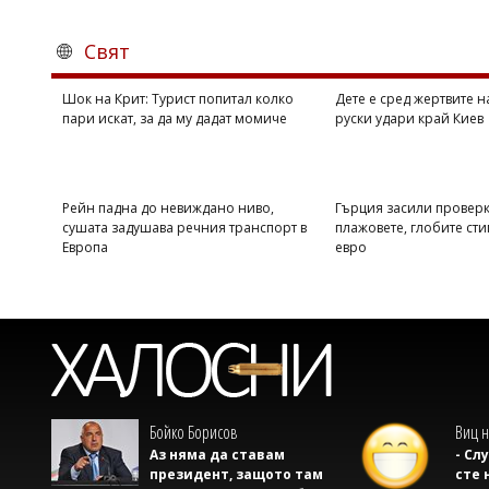
Свят
Шок на Крит: Турист попитал колко
Дете е сред жертвите 
пари искат, за да му дадат момиче
руски удари край Киев
Рейн падна до невиждано ниво,
Гърция засили проверк
сушата задушава речния транспорт в
плажовете, глобите сти
Европа
евро
Бойко Борисов
Виц н
Аз няма да ставам
- Сл
президент, защото там
сте 