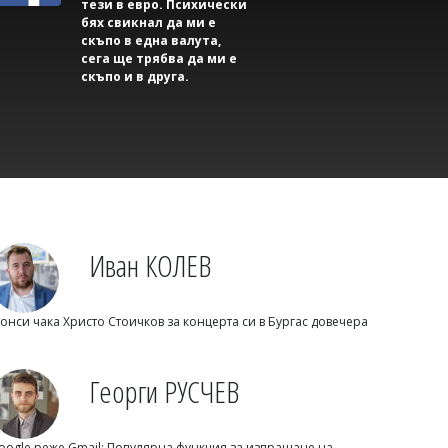
тези в евро. Психически
бях свикнал да ми е
Светлозария КИДЕРОВА
скъпо в една валута,
Проф. Кантарджиев предупреди за
сега ще трябва да ми е
западнонилската треска: Най-
скъпо и в друга.
застрашени са хората над 60 години
Иван КОЛЕВ
онси чака Христо Стоичков за концерта си в Бургас довечера
Светлозария КИДЕРОВА
Нова пречка пред сделките с имоти:
Георги РУСЧЕВ
Искат енергиен сертификат при
продажба и наем
oogle реже Gmail: Популярна функция за изпращане на