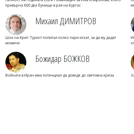
превърна 600 дка бунище в рая на Бургас
и
Михаил ДИМИТРОВ
Шок на Крит: Турист попитал колко пари искат, за да му дадат
И
момиче
о
Божидар БОЖКОВ
Войната в Иран има потенциал да доведе до световна криза
З