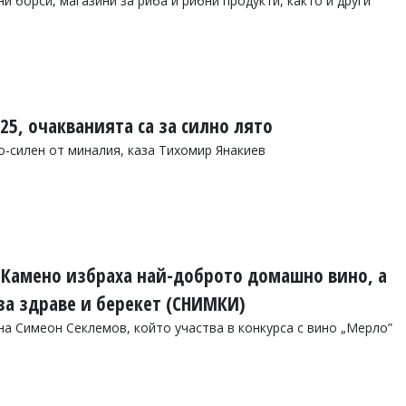
 борси, магазини за риба и рибни продукти, както и други
25, очакванията са за силно лято
о-силен от миналия, каза Тихомир Янакиев
 Камено избраха най-доброто домашно вино, а
за здраве и берекет (СНИМКИ)
а Симеон Секлемов, който участва в конкурса с вино „Мерло”