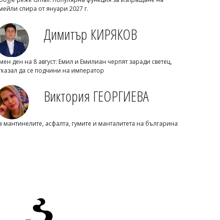
мейли спира от януари 2027 г.
Димитър КИРЯКОВ
мен ден на 8 август: Емил и Емилиан черпят заради светец,
тказал да се подчини на император
Виктория ГЕОРГИЕВА
Михаил ДИМИТРОВ
Лияна Панделиева за убийството в
а мантинелите, асфалта, гумите и манталитета на българина
Пловдив: Това не е единичен случай, а
част от процес на детска агресия