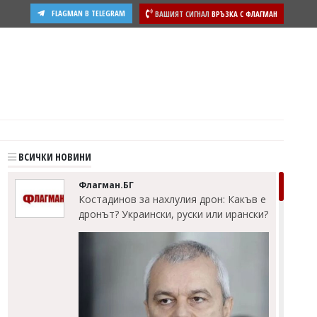
FLAGMAN В TELEGRAM
ВАШИЯТ СИГНАЛ
ВРЪЗКА С ФЛАГМАН
ости
ВСИЧКИ НОВИНИ
Флагман.БГ
Костадинов за нахлулия дрон: Какъв е
дронът? Украински, руски или ирански?