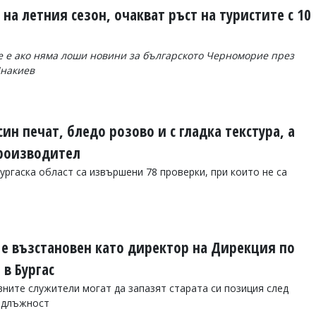
 на летния сезон, очакват ръст на туристите с 10
е е ако няма лоши новини за българското Черноморие през
Янакиев
ин печат, бледо розово и с гладка текстура, а
производител
ургаска област са извършени 78 проверки, при които не са
е възстановен като директор на Дирекция по
 в Бургас
ните служители могат да запазят старата си позиция след
а длъжност