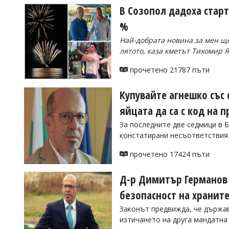
В Созопол дадоха старт
%
Най-добрата новина за мен щ
лятото, каза кметът Тихомир 
прочетено 21787 пъти
Купувайте агнешко със с
яйцата да са с код на 
За последните две седмици в Б
констатирани несъответствия
прочетено 17424 пъти
Д-р Димитър Германов 
безопасност на храните
Законът предвижда, че държав
изтичането на друга мандатн