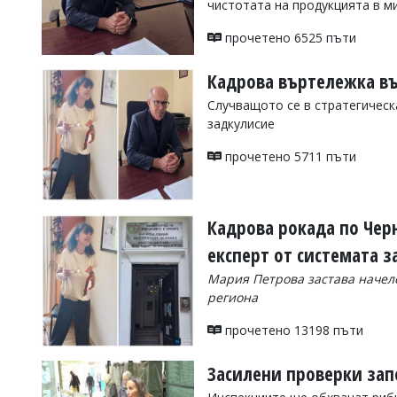
чистотата на продукцията в 
УКРАЙНА
СПОРТ
прочетено 6525 пъти
РАЗСЛЕДВАНЕ
Кадрова въртележка въ
БИЗНЕС
Случващото се в стратегическ
ЮГ
задкулисие
прочетено 5711 пъти
Управители:
Веселин
Василев,
email:
Кадрова рокада по Чер
v.vasilev@flagman.bg
Катя
експерт от системата 
Касабова,
еmail:
k.kassabova@flagman.bg
Мария Петрова застава начел
региона
Главен
редактор:
прочетено 13198 пъти
Иван
Колев,
email:
Засилени проверки зап
office@flagman.bg