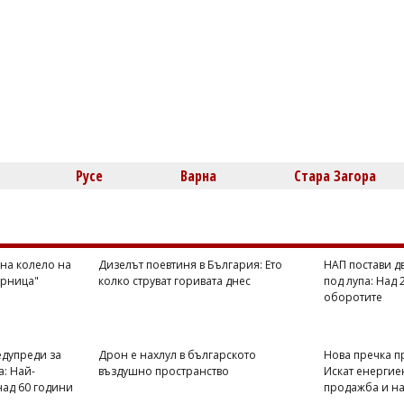
Русе
Варна
Стара Загора
дна колело на
Дизелът поевтиня в България: Ето
НАП постави д
орница"
колко струват горивата днес
под лупа: Над 
оборотите
едупреди за
Дрон е нахлул в българското
Нова пречка пр
а: Най-
въздушно пространство
Искат енергие
над 60 години
продажба и н