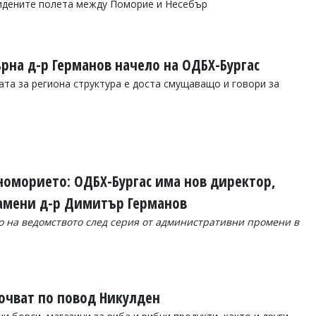
мидените полета между Поморие и Несебър
рна д-р Германов начело на ОДБХ-Бургас
ата за региона структура е доста смущаващо и говори за
номорието: ОДБХ-Бургас има нов директор,
замени д-р Димитър Германов
о на ведомството след серия от административни промени в
очват по повод Никулден