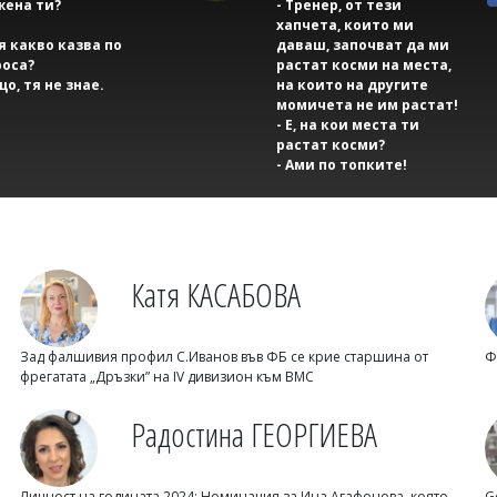
жена ти?
- Тренер, от тези
хапчета, които ми
тя какво казва по
даваш, започват да ми
оса?
растат косми на места,
що, тя не знае.
на които на другите
момичета не им растат!
- Е, на кои места ти
растат косми?
- Ами по топките!
Катя КАСАБОВА
Зад фалшивия профил С.Иванов във ФБ се крие старшина от
Ф
фрегатата „Дръзки” на IV дивизион към ВМС
Радостина ГЕОРГИЕВА
Личност на годината 2024: Номинация за Ина Агафонова, която
G