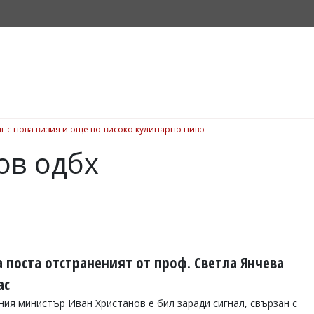
о копеле“ може да ви спечели вечеря за 200 евро в Dock 5, вижте подробн
ов одбх
 поста отстраненият от проф. Светла Янчева
ас
ния министър Иван Христанов е бил заради сигнал, свързан с