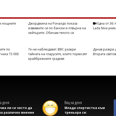
на нощните
Джорджина на Роналдо показа
Една от 36:
извивките си по бански и отвърна на
Lada Niva уник
хейтърите: Обичам тялото си
ите по
Те ни наблюдават: BBC разкри
Дунав разкри 
гнаха 73 000
тайната на гларусите, които тормозят
Втората свето
крайбрежните градове
а деня
Виц на деня
учва ли се често да
Млада спортистка към
на различно мнение
треньора си: