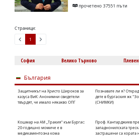
прочетено 37551 пъти
Страници:
1
София
Велико Търново
Плевен
България
Защитникът на Христо Широков за
Познавате ли я? Откра
казуса ВиК: Анонимни свидетели
дете в бургаския жк "З
твърдят, че имало някакво ОПГ
(СНИМКИ)
Кошмар на АМ „Тракия" към Бургас:
Проф. Кантарджиев пр
20-годишно момиче е в
западнонилската треск
медикаментозна кома
застрашени са хората 