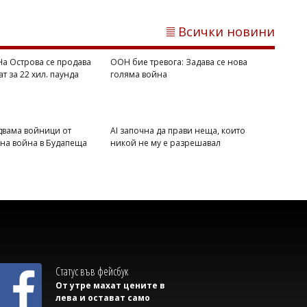
Всички новини
 На Острова се продава
ООН бие тревога: Задава се нова
ат за 22 хил. паунда
голяма война
Михаил ДИМИТРОВ
двама войници от
AI започна да прави неща, които
Дете е сред жертвите на нощните
вна война в Будапеща
никой не му е разрешавал
руски удари край Киев
Статус във фейсбук
От утре махат цените в
лева и остават само