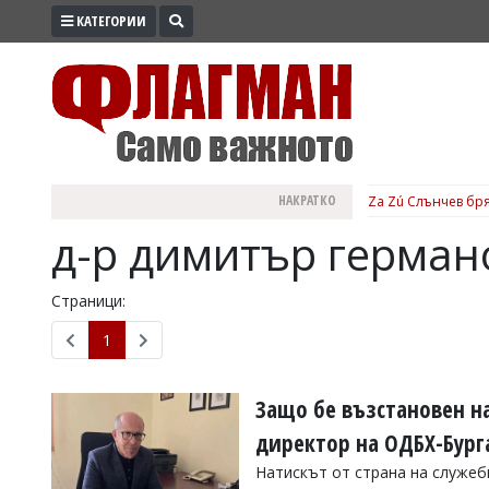
КАТЕГОРИИ
ПРОМО
ЗОНА
ИЗБОРИ
2026
ПРАКТИЧНО
НАКРАТКО
Билет за „Мръснот
КУЛТУРА
д-р димитър герман
ЗДРАВЕ
ПОЛИТИКА
Страници:
ОБЩИНИ
1
ОБЩЕСТВО
ЛАЙФСТАЙЛ
Защо бе възстановен на
ВОЙНАТА
директор на ОДБХ-Бург
В
Натискът от страна на служеб