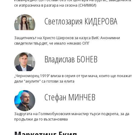
се изпразниха в разгара на сезона (СНИМКИ)
Светлозария КИДЕРОВА
Защитникът на Христо Широков за казуса ВиК: Анонимни
свидетели твърдят, че имало някакво ОПГ
Владислав БОНЕВ
„Черноморец 1919“ влиза в серия от три мача, които ще покажат
дали "акулите" са готови за елита
Стефан МИНЧЕВ
Задругата на Голямобуковския манастир търси подкрепа, за да
продължи да го възстановява
Маркетинг Екип