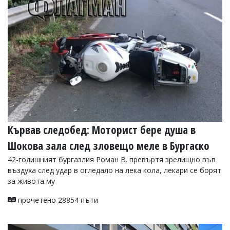
УКРАЙНА
СПОРТ
РАЗСЛЕДВАНЕ
БИЗНЕС
ЮГ
Управители:
Веселин
Василев,
email:
Кървав следобед: Моторист бере душа в
v.vasilev@flagman.bg
Катя
Шокова зала след зловещо меле в Бургаско
Касабова,
еmail:
k.kassabova@flagman.bg
42-годишният бургазлия Роман В. превъртя зрелищно във
въздуха след удар в огледало на лека кола, лекари се борят
Главен
за живота му
редактор:
Иван
прочетено 28854 пъти
Колев,
email:
office@flagman.bg