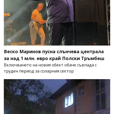
Веско Маринов пусна слънчева централа
за над 1 млн. евро край Полски Тръмбеш
Включването на новия обект обаче съвпада с
труден период за соларния сектор