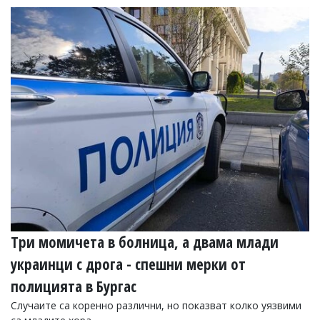
Три момичета в болница, а двама млади
украинци с дрога - спешни мерки от
полицията в Бургас
Случаите са коренно различни, но показват колко уязвими