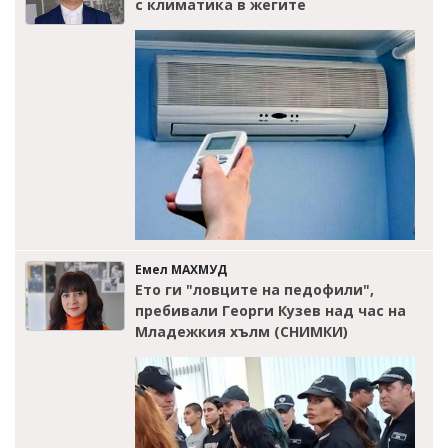
с климатика в жегите
Емел МАХМУД
Ето ги "ловците на педофили",
пребивали Георги Кузев над час на
Младежкия хълм (СНИМКИ)