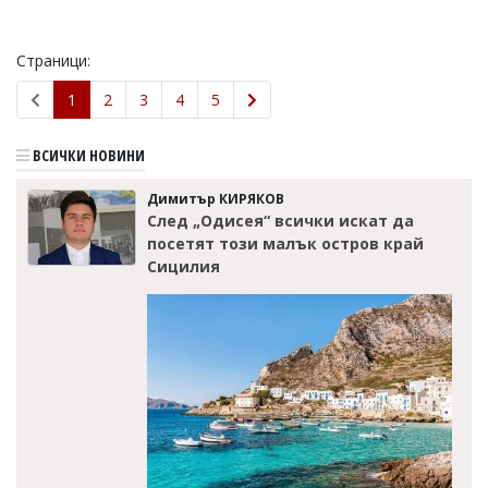
Страници:
1
2
3
4
5
ВСИЧКИ НОВИНИ
Димитър КИРЯКОВ
След „Одисея“ всички искат да
посетят този малък остров край
Сицилия