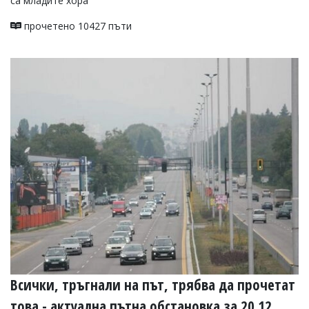
са младите хора
прочетено 10427 пъти
Всички, тръгнали на път, трябва да прочетат
това - актуална пътна обстановка за 20.12