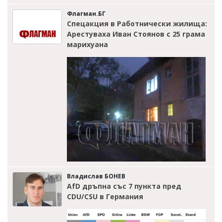
Флагман.БГ
Спецакция в Работнически жилища:
Арестуваха Иван Стоянов с 25 грама
марихуана
Владислав БОНЕВ
AfD дръпна със 7 пункта пред
CDU/CSU в Германия