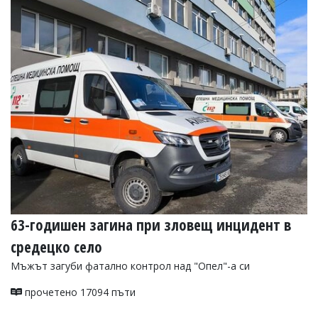
Коментарите
под
статиите
се
въвеждат
от
читателите
и
редакцията
не
носи
отговорност
за
тях!
Ако
откриете
обиден
63-годишен загина при зловещ инцидент в
за
средецко село
вас
коментар,
Мъжът загуби фатално контрол над "Опел"-а си
моля
сигнализирайте
прочетено 17094 пъти
ни!