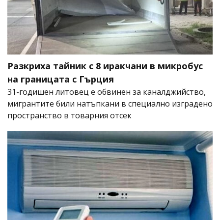
Разкриха тайник с 8 иракчани в микробус
на границата с Гърция
31-годишен литовец е обвинен за каналджийство,
мигрантите били натъпкани в специално изградено
пространство в товарния отсек