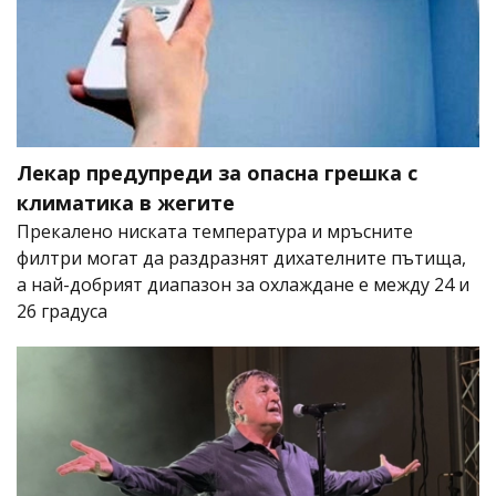
Лекар предупреди за опасна грешка с
климатика в жегите
Прекалено ниската температура и мръсните
филтри могат да раздразнят дихателните пътища,
а най-добрият диапазон за охлаждане е между 24 и
26 градуса