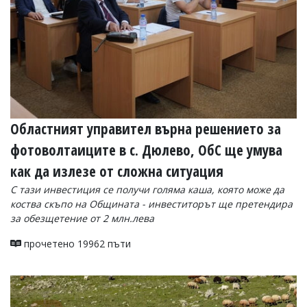
Областният управител върна решението за
фотоволтаиците в с. Дюлево, ОбС ще умува
как да излезе от сложна ситуация
С тази инвестиция се получи голяма каша, която може да
коства скъпо на Общината - инвеститорът ще претендира
за обезщетение от 2 млн.лева
прочетено 19962 пъти