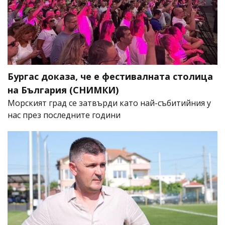
Бургас доказа, че е фестивалната столица
на България (СНИМКИ)
Морският град се затвърди като най-събитийния у
нас през последните години