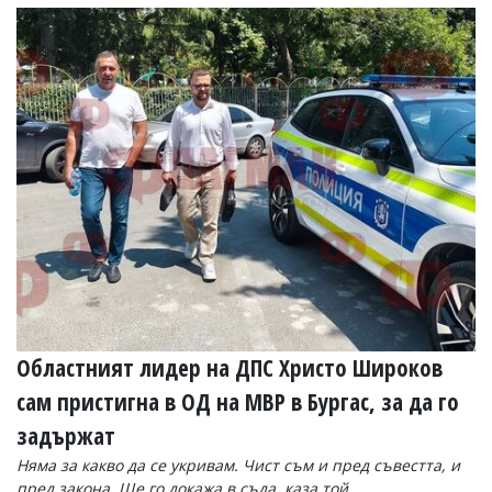
Коментарите
под
статиите
се
въвеждат
от
читателите
и
редакцията
не
носи
отговорност
за
тях!
Ако
откриете
обиден
за
Областният лидер на ДПС Христо Широков
вас
сам пристигна в ОД на МВР в Бургас, за да го
коментар,
моля
задържат
сигнализирайте
ни!
Няма за какво да се укривам. Чист съм и пред съвестта, и
пред закона. Ще го докажа в съда, каза той