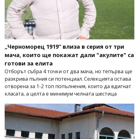
„Черноморец 1919“ влиза в серия от три
мача, които ще покажат дали "акулите" са
готови за елита
Отборът събра 4 точки от два мача, но тепърва ще
разкрива пълния си потенциал. Селекцията остава
отворена за 1-2 топ попълнения, които да вдигнат
класата, а целта е минимум челната шестица