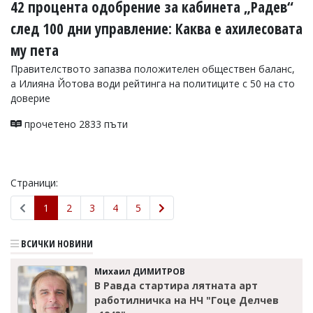
42 процента одобрение за кабинета „Радев“
след 100 дни управление: Каква е ахилесовата
му пета
Правителството запазва положителен обществен баланс,
а Илияна Йотова води рейтинга на политиците с 50 на сто
доверие
прочетено 2833 пъти
Страници:
1
2
3
4
5
ВСИЧКИ НОВИНИ
Михаил ДИМИТРОВ
В Равда стартира лятната арт
работилничка на НЧ "Гоце Делчев