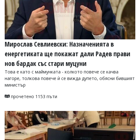
Мирослав Севлиевски: Назначенията в
енергетиката ще покажат дали Радев прави
нов бардак със стари муцуни
Това е като с маймунката - колкото повече се качва
нагоре, толкова повече ѝ се вижда дупето, обясни бившият
министър
прочетено 1153 пъти