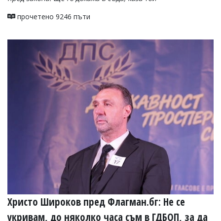
прочетено 9246 пъти
Христо Широков пред Флагман.бг: Не се
укривам, до няколко часа съм в ГДБОП, за да