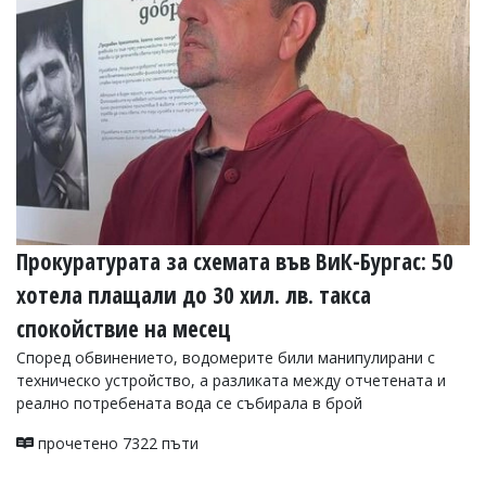
УКРАЙНА
СПОРТ
РАЗСЛЕДВАНЕ
БИЗНЕС
ЮГ
Управители:
Веселин
Василев,
Прокуратурата за схемата във ВиК-Бургас: 50
email:
v.vasilev@flagman.bg
хотела плащали до 30 хил. лв. такса
Катя
Касабова,
спокойствие на месец
еmail:
k.kassabova@flagman.bg
Според обвинението, водомерите били манипулирани с
Главен
техническо устройство, а разликата между отчетената и
редактор:
реално потребената вода се събирала в брой
Иван
Колев,
прочетено 7322 пъти
email:
office@flagman.bg