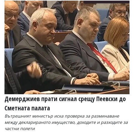
Демерджиев прати сигнал срещу Пеевски до
Сметната палата
Вътрешният министър иска проверка за разминаване
между декларираното имущество, доходите и разходите за
частни полети