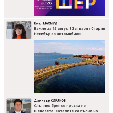
Емел МАХМУД
Важно за 15 август! Затварят Стария
Несебър за автомобили
Димитър КИРЯКОВ
Слънчев бряг се пръска по
шевовете: Хотелите са пълни на