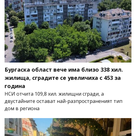
Бургаска област вече има близо 338 хил.
жилища, сградите се увеличиха с 453 за
година
НСИ отчита 109,8 хил. жилищни сгради, а
двустайните остават най-разпространеният тип
дом в региона