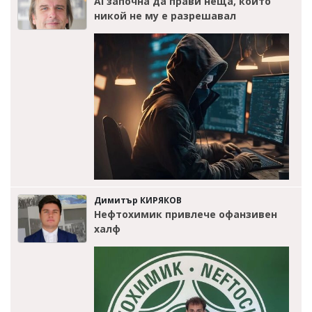
AI започна да прави неща, които
никой не му е разрешавал
Димитър КИРЯКОВ
Нефтохимик привлече офанзивен
халф