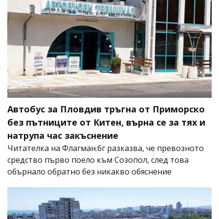
Автобус за Пловдив тръгна от Приморско
без пътниците от Китен, върна се за тях и
натрупа час закъснение
Читателка на Флагман.бг разказва, че превозното
средство първо поело към Созопол, след това
обърнало обратно без никакво обяснение