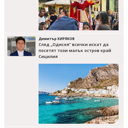
Димитър КИРЯКОВ
След „Одисея“ всички искат да
посетят този малък остров край
Сицилия