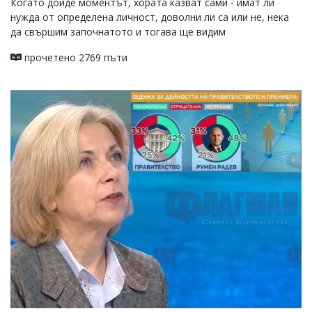
Когато дойде моментът, хората казват сами - имат ли
нужда от определена личност, доволни ли са или не, нека
да свършим започнатото и тогава ще видим
прочетено 2769 пъти